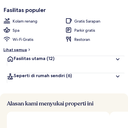
Disukai
i
tamu
Fasilitas populer
l
a
i
Kolam renang
Gratis Sarapan
t
Spa
Parkir gratis
e
Wi-Fi Gratis
Restoran
r
b
Lihat semua
a
i
Fasilitas utama
(12)
k
o
Seperti di rumah sendiri
(6)
l
e
h
t
r
Alasan kami menyukai properti ini
a
v
e
l
e