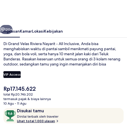
Riviera
Nayarit
-
belumnya
Berikutnya
All
120+
Ringkasan
Kamar
Lokasi
Kebijakan
Inclusive
Di Grand Velas Riviera Nayarit - All Inclusive, Anda bisa
menghabiskan waktu di pantai sambil menikmati payung pantai,
yoga, dan bola voli, serta hanya 10 menit jalan kaki dari Teluk
Banderas. Rasakan keseruan untuk semua orang di 3 kolam renang
outdoor, sedangkan tamu yang ingin memanjakan diri bisa
mengunjungi spa untuk menikmati pijat jaringan dalam,
aromaterapi, dan hidroterapi. Frida merupakan salah satu 5 restoran
VIP Access
yang menyajikan masakan Meksiko dan buka untuk makan malam.
Keunggulan lain di properti mewah ini meliputi klub anak gratis, bar
Harga
Rp17.145.622
tepi kolam renang, dan pusat kebugaran. Para traveler menyukai
Eksterior
saat
staf.
total Rp20.746.202
ini
termasuk pajak & biaya lainnya
Rp17.145.622
10 Agu - 11 Agu
Ulasan
9,6
Disukai tamu
D
dari
Dinilai terbaik oleh traveler
i
Lihat total 1.003 ulasan
10,
n