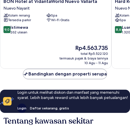
BON
Hard
BON Hotel at VidantaWorld Nuevo Vallarta
Hard Ro
Hotel
Rock
Nuevo Nayarit
Nuevo N
at
Hotel
Kolam renang
Spa
Kolam
VidantaWorld
Vallarta
Tersedia parkir
Wi-Fi Gratis
Spa
Nuevo
-
Vallarta
All
9.0
8.6
Istimewa
Luar
9,0
8,6
Nuevo
Inclusiv
dari
dari
262 ulasan
1.320
Nayarit
Nuevo
10,
10,
Nayarit
Istimewa,
Luar
Harga
Rp4.563.735
262
Biasa,
sekarang
ulasan
1.320
total Rp5.522.120
Rp4.563.735
ulasan
termasuk pajak & biaya lainnya
10 Agu - 11 Agu
Bandingkan dengan properti serupa
Login untuk melihat diskon dan manfaat yang memenuhi
syarat. Lebih banyak reward untuk lebih banyak petualangan!
Login
Daftar sekarang, gratis
Tentang kawasan sekitar