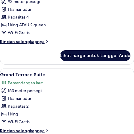
93 meter persegi
untuk
Master
1 kamar tidur
Suite
Kapasitas 4
Ocean
1 king ATAU 2 queen
View
Wi-Fi Gratis
Rincian
Rincian selengkapnya
lebih
lanjut
Lihat harga untuk tanggal Anda
untuk
Master
Suite
Lihat
Grand Terrace Suite | Seprai premium,
6
Ocean
Grand Terrace Suite
semua
View
Pemandangan laut
foto
163 meter persegi
untuk
Grand
1 kamar tidur
Terrace
Kapasitas 2
Suite
1 king
Wi-Fi Gratis
Rincian
Rincian selengkapnya