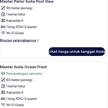
7
Governor
Master Parlor Suite Pool View
semua
Suite
93 meter persegi
foto
1 kamar tidur
untuk
Master
Kapasitas 4
Parlor
1 king ATAU 2 queen
Suite
Wi-Fi Gratis
Pool
Rincian
Rincian selengkapnya
View
lebih
lanjut
Lihat harga untuk tanggal Anda
untuk
Master
Parlor
Lihat
Master Suite Ocean Front | Seprai pre
6
Suite
Master Suite Ocean Front
semua
Pool
Pemandangan samudra
View
foto
83 meter persegi
untuk
Master
1 kamar tidur
Suite
Kapasitas 4
Ocean
1 king ATAU 2 queen
Front
Wi-Fi Gratis