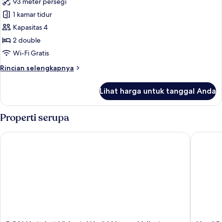
93 meter persegi
untuk
Parlor
1 kamar tidur
Suite
Kapasitas 4
OV
2 double
Plus
Wi-Fi Gratis
Rincian
Rincian selengkapnya
lebih
lanjut
Lihat harga untuk tanggal Anda
untuk
Parlor
Suite
Properti serupa
OV
Plus
BON Hotel at VidantaWorld Nuevo Vallarta
Hard Rock