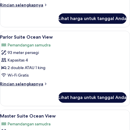
Rincian
Rincian selengkapnya
lebih
lanjut
Lihat harga untuk tanggal Anda
untuk
Master
Suite
Lihat
Seprai premium, selimut bulu angsa, m
7
Ocean
Parlor Suite Ocean View
semua
Front
Pemandangan samudra
foto
93 meter persegi
untuk
Parlor
Kapasitas 4
Suite
2 double ATAU 1 king
Ocean
Wi-Fi Gratis
View
Rincian
Rincian selengkapnya
lebih
lanjut
Lihat harga untuk tanggal Anda
untuk
Parlor
Suite
Lihat
Seprai premium, selimut bulu angsa, m
6
Ocean
Master Suite Ocean View
semua
View
Pemandangan samudra
foto