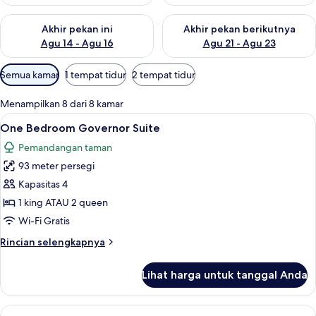
Periksa ketersediaan untuk akhir pekan ini Agu 14 - Agu 16
Periksa ketersediaan untuk ak
Akhir pekan ini
Akhir pekan berikutnya
Agu 14 - Agu 16
Agu 21 - Agu 23
Filter
Semua kamar
1 tempat tidur
2 tempat tidur
tersedia
untuk
Menampilkan 8 dari 8 kamar
kamar
Lihat
One Bedroom Governor Suite | Seprai 
7
One Bedroom Governor Suite
semua
Pemandangan taman
foto
93 meter persegi
untuk
One
Kapasitas 4
Bedroom
1 king ATAU 2 queen
Governor
Wi-Fi Gratis
Suite
Rincian
Rincian selengkapnya
lebih
lanjut
Lihat harga untuk tanggal Anda
untuk
One
Bedroom
Lihat
Master Parlor Suite Pool View | Seprai