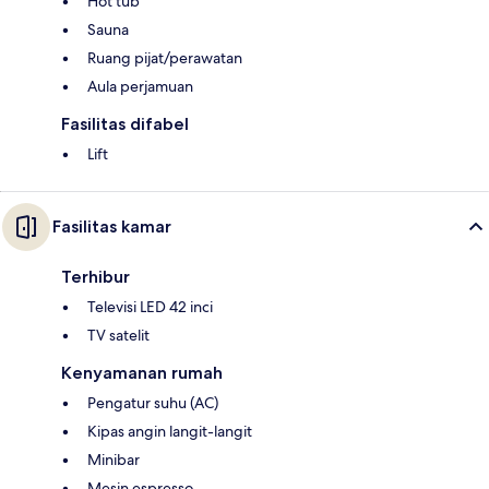
Hot tub
Sauna
Ruang pijat/perawatan
Aula perjamuan
Fasilitas difabel
Lift
Fasilitas kamar
Terhibur
Televisi LED 42 inci
TV satelit
Kenyamanan rumah
Pengatur suhu (AC)
Kipas angin langit-langit
Minibar
Mesin espresso