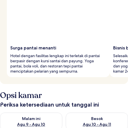
r
Surga pantai menanti
Bisnis
Hotel dengan fasilitas lengkap ini terletak di pantai
Selesaik
berpasir dengan kursi santai dan payung. Yoga
konferen
pantai, bola voli, dan restoran tepi pantai
dan yoga
menciptakan pelarian yang sempurna.
kamar 2
Opsi kamar
Periksa ketersediaan untuk tanggal ini
Periksa ketersediaan untuk malam ini Agu 9 - Agu 10
Periksa ketersediaan untuk be
Malam ini
Besok
Agu 9 - Agu 10
Agu 10 - Agu 11