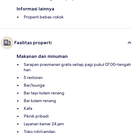
Informasi lainnya
Properti bebas-rokok
Fasilitas properti
Makanan dan minuman
Sarapan prasmanan gratis setiap pagi pukul 07.00–tengah
hari
5 restoran
Bar/lounge
Bar tepi kolam renang
Bar kolam renang
Kafe
Piknik pribadi
Layanan kamar 24 jam
Toko roti/camilan