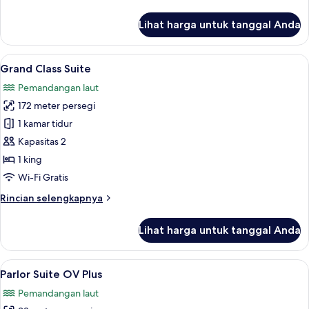
lebih
lanjut
Lihat harga untuk tanggal Anda
untuk
Grand
Terrace
Lihat
Grand Class Suite | Seprai premium, s
6
Suite
Grand Class Suite
semua
Pemandangan laut
foto
172 meter persegi
untuk
Grand
1 kamar tidur
Class
Kapasitas 2
Suite
1 king
Wi-Fi Gratis
Rincian
Rincian selengkapnya
lebih
lanjut
Lihat harga untuk tanggal Anda
untuk
Grand
Class
Lihat
Seprai premium, selimut bulu angsa, m
7
Suite
Parlor Suite OV Plus
semua
Pemandangan laut
foto