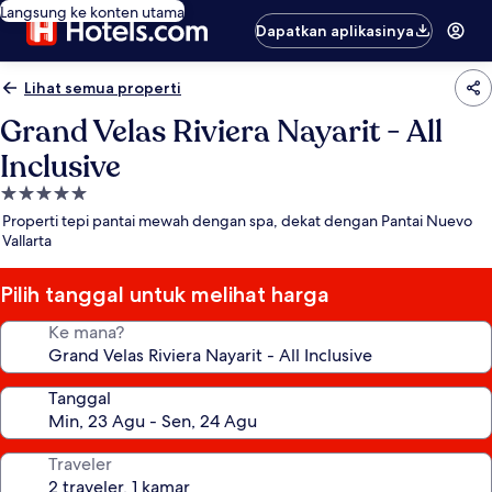
Langsung ke konten utama
Dapatkan aplikasinya
Lihat semua properti
Grand Velas Riviera Nayarit - All
Inclusive
Properti
bintang
Properti tepi pantai mewah dengan spa, dekat dengan Pantai Nuevo
5.0
Vallarta
Pilih tanggal untuk melihat harga
Ke mana?
Tanggal
Traveler