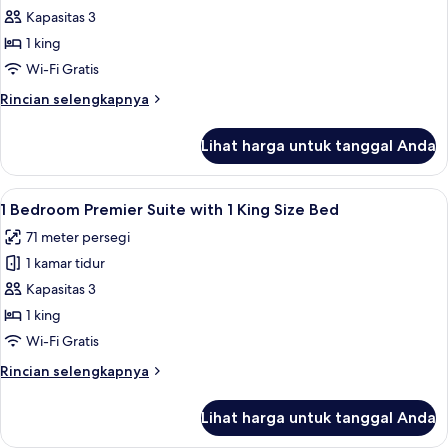
Bed,
with
Kapasitas 3
Lake
Club
1 king
View
Millésime
Wi-Fi Gratis
Access,
Rincian
Rincian selengkapnya
1
lebih
King
lanjut
Lihat harga untuk tanggal Anda
untuk
Size
Prestige
Bed,
Suite
Lihat
1 Bedroom Premier Suite with 1 King Si
Lake
11
with
1 Bedroom Premier Suite with 1 King Size Bed
semua
View
Club
71 meter persegi
Millésime
foto
Access,
1 kamar tidur
untuk
1
1
Kapasitas 3
King
Bedroom
Size
1 king
Bed,
Premier
Wi-Fi Gratis
Lake
Suite
View
Rincian
Rincian selengkapnya
with
lebih
1
lanjut
Lihat harga untuk tanggal Anda
untuk
King
1