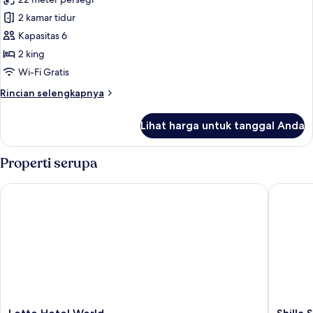
Suite
Size
2 kamar tidur
Presidensial,
Bed
2
Kapasitas 6
kamar
2 king
tidur,
Wi-Fi Gratis
Akses
Rincian
Rincian selengkapnya
Club
lebih
Lounge,
lanjut
Lihat harga untuk tanggal Anda
untuk
pemandangan
Suite
danau
Presidensial,
Properti serupa
2
kamar
Lotte Hotel World
Shilla S
tidur,
Akses
Club
Lounge,
pemandangan
danau
Lotte
Shilla