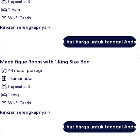
Luxury
Kapasitas 3
Room
2 twin
with
Wi-Fi Gratis
2
Rincian
Rincian selengkapnya
Single
lebih
Beds
lanjut
Lihat harga untuk tanggal Anda
untuk
Luxury
Room
Lihat
Magnifique Room with 1 King Size Bed 
9
with
Magnifique Room with 1 King Size Bed
semua
2
44 meter persegi
Single
foto
Beds
1 kamar tidur
untuk
Magnifique
Kapasitas 3
Room
1 king
with
Wi-Fi Gratis
1
Rincian
Rincian selengkapnya
King
lebih
Size
lanjut
Lihat harga untuk tanggal Anda
untuk
Bed
Magnifique
Room