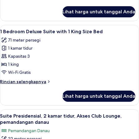
lebih
and
lanjut
Lihat harga untuk tanggal Anda
1
untuk
Prestige
Sofa
Family
Lihat
1 Bedroom Deluxe Suite with 1 King Siz
Beds,
10
Suite
1 Bedroom Deluxe Suite with 1 King Size Bed
semua
Lake
with
71 meter persegi
1
foto
View
King
1 kamar tidur
untuk
and
1
Kapasitas 3
1
Bedroom
Sofa
1 king
Beds,
Deluxe
Wi-Fi Gratis
Lake
Suite
View
Rincian
Rincian selengkapnya
with
lebih
1
lanjut
Lihat harga untuk tanggal Anda
untuk
King
1
Size
Bedroom
Lihat
Suite Presidensial, 2 kamar tidur, Ak
Bed
13
Deluxe
Suite Presidensial, 2 kamar tidur, Akses Club Lounge,
semua
Suite
pemandangan danau
with
foto
Pemandangan Danau
1
untuk
King
22 meter persegi