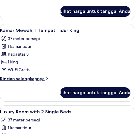
lebih
Lake
lanjut
Lihat harga untuk tanggal Anda
view
untuk
Luxury
Lake
Lihat
Kamar Mewah, 1 Tempat Tidur King | Se
9
room,
Kamar Mewah, 1 Tempat Tidur King
semua
2
37 meter persegi
twin
foto
beds,
1 kamar tidur
untuk
Lake
Kamar
Kapasitas 3
view
Mewah,
1 king
1
Wi-Fi Gratis
Tempat
Rincian
Rincian selengkapnya
Tidur
lebih
King
lanjut
Lihat harga untuk tanggal Anda
untuk
Kamar
Mewah,
Lihat
Luxury Room with 2 Single Beds | Sepr
9
1
Luxury Room with 2 Single Beds
semua
Tempat
37 meter persegi
Tidur
foto
King
1 kamar tidur
untuk