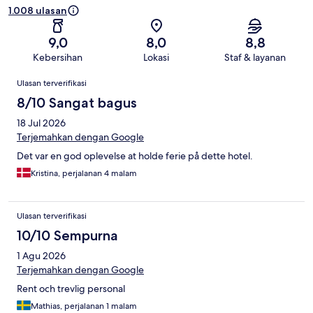
1.008 ulasan
9,0
8,0
8,8
Kebersihan
Lokasi
Staf & layanan
Ulasan
Ulasan terverifikasi
8/10 Sangat bagus
18 Jul 2026
Terjemahkan dengan Google
Det var en god oplevelse at holde ferie på dette hotel.
Kristina, perjalanan 4 malam
Ulasan terverifikasi
10/10 Sempurna
1 Agu 2026
Terjemahkan dengan Google
Rent och trevlig personal
Mathias, perjalanan 1 malam