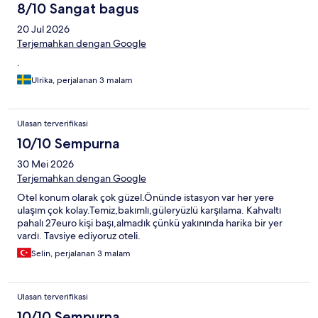
8/10 Sangat bagus
20 Jul 2026
Terjemahkan dengan Google
.
Ulrika, perjalanan 3 malam
Ulasan terverifikasi
10/10 Sempurna
30 Mei 2026
Terjemahkan dengan Google
Otel konum olarak çok güzel.Önünde istasyon var her yere
ulaşım çok kolay.Temiz,bakımlı,güleryüzlü karşılama. Kahvaltı
pahalı 27euro kişi başı,almadık çünkü yakınında harika bir yer
vardı. Tavsiye ediyoruz oteli.
Selin, perjalanan 3 malam
Ulasan terverifikasi
10/10 Sempurna