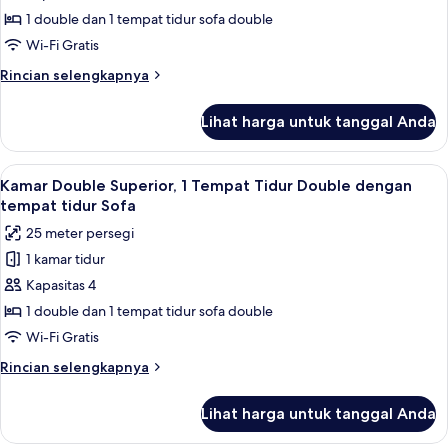
Standar,
1 double dan 1 tempat tidur sofa double
1
Wi-Fi Gratis
Tempat
Rincian
Rincian selengkapnya
Tidur
lebih
Double
lanjut
Lihat harga untuk tanggal Anda
untuk
dengan
Kamar
tempat
Double
Lihat
Brankas, ruang kerja ramah laptop, ti
tidur
7
Standar,
Kamar Double Superior, 1 Tempat Tidur Double dengan
semua
1
Sofa
tempat tidur Sofa
Tempat
foto
25 meter persegi
Tidur
untuk
Double
1 kamar tidur
Kamar
dengan
Kapasitas 4
Double
tempat
tidur
Superior,
1 double dan 1 tempat tidur sofa double
Sofa
1
Wi-Fi Gratis
Tempat
Rincian
Rincian selengkapnya
Tidur
lebih
Double
lanjut
Lihat harga untuk tanggal Anda
untuk
dengan
Kamar