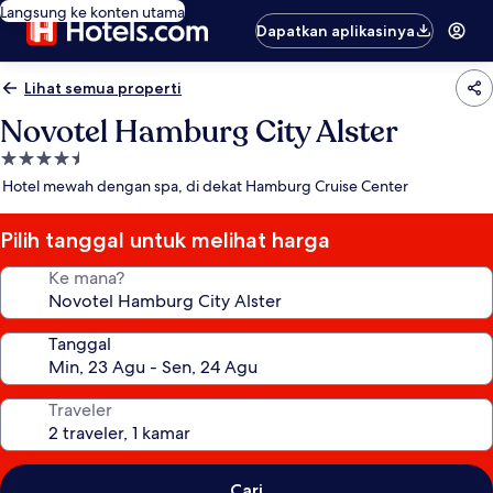
Langsung ke konten utama
Dapatkan aplikasinya
Lihat semua properti
Novotel Hamburg City Alster
Properti
bintang
Hotel mewah dengan spa, di dekat Hamburg Cruise Center
4.5
Pilih tanggal untuk melihat harga
Ke mana?
Tanggal
Traveler
Cari