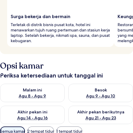
Surga bekerja dan bermain
Keungg
Terletak di distrik bisnis pusat kota, hotel ini
Restora
menawarkan tujuh ruang pertemuan dan stasiun kerja
bersumb
laptop. Setelah bekerja, nikmati spa, sauna, dan pusat
yang men
kebugaran.
melengk
Opsi kamar
Periksa ketersediaan untuk tanggal ini
Periksa ketersediaan untuk malam ini Agu 8 - Agu 9
Periksa ketersediaan untuk be
Malam ini
Besok
Agu 8 - Agu 9
Agu 9 - Agu 10
Periksa ketersediaan untuk akhir pekan ini Agu 14 - Agu 16
Periksa ketersediaan untuk ak
Akhir pekan ini
Akhir pekan berikutnya
Agu 14 - Agu 16
Agu 21 - Agu 23
Filter
Semua kamar
2 tempat tidur
1 tempat tidur