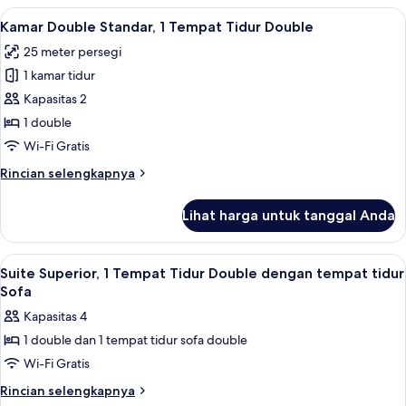
tempat
Double
Lihat
Kamar Double Standar, 1 Tempat Tidur 
tidur
5
Superior,
Kamar Double Standar, 1 Tempat Tidur Double
semua
1
Sofa
25 meter persegi
Tempat
foto
Tidur
1 kamar tidur
untuk
Double
Kamar
Kapasitas 2
dengan
Double
tempat
1 double
tidur
Standar,
Wi-Fi Gratis
Sofa
1
Rincian
Rincian selengkapnya
Tempat
lebih
Tidur
lanjut
Lihat harga untuk tanggal Anda
untuk
Double
Kamar
Double
Lihat
Suite Superior, 1 Tempat Tidur Double
6
Standar,
Suite Superior, 1 Tempat Tidur Double dengan tempat tidur
semua
1
Sofa
Tempat
foto
Kapasitas 4
Tidur
untuk
Double
1 double dan 1 tempat tidur sofa double
Suite
Wi-Fi Gratis
Superior,
1
Rincian
Rincian selengkapnya
lebih