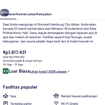
Alster
belumnya
Berikutnya
97+
Ringkasan
Kamar
Lokasi
Kebijakan
Saat Anda menginap di Novotel Hamburg City Alster, Anda akan
berada 10 menit berkendara dari Miniatur Wunderland dan Elbe
Philharmonic Hall. Tamu dapat dimanjakan dengan layanan spa di
spa dan makan di restoran. Fasilitas seperti bar/lounge, pusat
kebugaran, dan sauna adalah daya tarik lain di hotel mewah ini.
Traveler mengatakan hal baik tentang staf. Properti ini berada dekat
dengan transportasi umum: U-Bahn Lubecker Street berjarak 4
Harga
Rp1.817.431
menit dan U-Bahn Lohmuhlenstrasse berjarak 5 menit.
saat
total Rp1.944.652
ini
termasuk pajak & biaya lainnya
Fasilitas rapat
Rp1.817.431
30 Agu - 31 Agu
Ulasan
Luar Biasa
8,8
Lihat total 1.008 ulasan
8,8 dari 10
Fasilitas populer
Spa
Ramah hewan peliharaan
Tersedia parkir
Wi-Fi Gratis