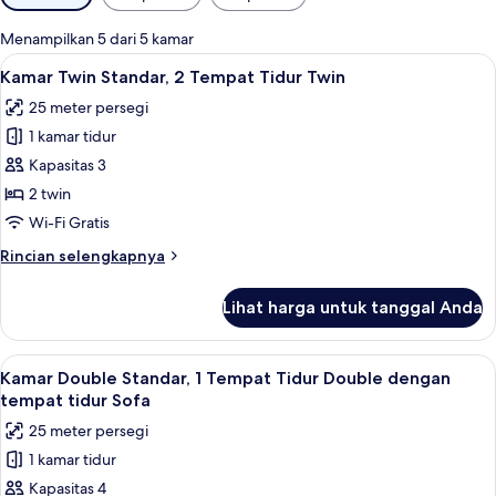
tersedia
untuk
Menampilkan 5 dari 5 kamar
kamar
Lihat
Shower, pancuran 
5
Kamar Twin Standar, 2 Tempat Tidur Twin
semua
25 meter persegi
foto
1 kamar tidur
untuk
Kamar
Kapasitas 3
Twin
2 twin
Standar,
Wi-Fi Gratis
2
Rincian
Rincian selengkapnya
Tempat
lebih
Tidur
lanjut
Lihat harga untuk tanggal Anda
untuk
Twin
Kamar
Twin
Lihat
Brankas, ruang kerja ramah laptop, ti
7
Standar,
Kamar Double Standar, 1 Tempat Tidur Double dengan
semua
2
tempat tidur Sofa
Tempat
foto
25 meter persegi
Tidur
untuk
Twin
1 kamar tidur
Kamar
Kapasitas 4
Double