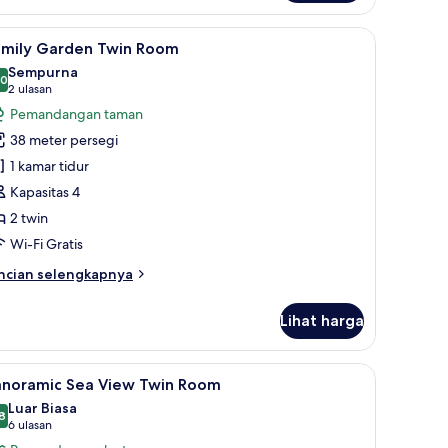
luxe
a
ihat
Eksterior
5
ew
amily Garden Twin Room
emua
ng
Sempurna
oom
oto
,0
10,0 dari 10
(2
2 ulasan
ntuk
ulasan)
Pemandangan taman
amily
38 meter persegi
arden
1 kamar tidur
win
Kapasitas 4
oom
2 twin
Wi-Fi Gratis
ncian
ncian selengkapnya
bih
njut
Lihat harga
tuk
mily
arden
tialergi, brankas, meja kerja, dan ruang kerja ramah laptop
ihat
Panoramic Sea View Twin Room | Seprai antial
6
in
anoramic Sea View Twin Room
emua
oom
Luar Biasa
oto
8
8,8 dari 10
(6
6 ulasan
ntuk
ulasan)