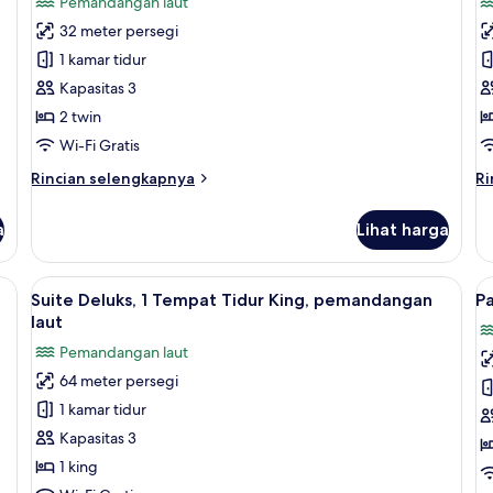
Pemandangan laut
Deluxe
P
32 meter persegi
Sea
S
1 kamar tidur
View
V
Kapasitas 3
Twin
T
2 twin
Room
R
Wi-Fi Gratis
Rincian
Ri
Rincian selengkapnya
Ri
lebih
le
lanjut
la
a
Lihat harga
untuk
un
Deluxe
Pa
Sea
Se
 Seprai antialergi, brankas, meja kerja, dan ruang kerja ramah laptop
Lihat
Suite Deluks, 1 Tempat Tidur King, pem
L
7
View
Vi
Suite Deluks, 1 Tempat Tidur King, pemandangan
P
semua
s
Twin
Tw
laut
Room
foto
R
f
Pemandangan laut
untuk
u
64 meter persegi
Suite
P
1 kamar tidur
Deluks,
S
1
Kapasitas 3
Tempat
1 king
Tidur