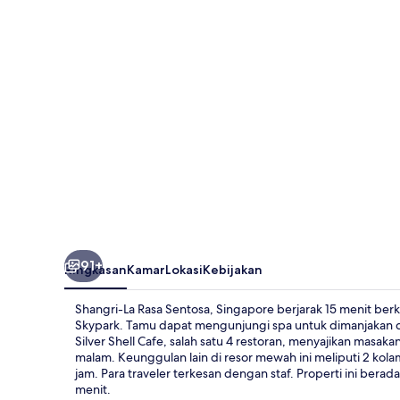
Sentosa,
Singapore
91+
Ringkasan
Kamar
Lokasi
Kebijakan
Shangri-La Rasa Sentosa, Singapore berjarak 15 menit ber
Skypark. Tamu dapat mengunjungi spa untuk dimanjakan den
Silver Shell Cafe, salah satu 4 restoran, menyajikan masak
malam. Keunggulan lain di resor mewah ini meliputi 2 kol
jam. Para traveler terkesan dengan staf. Properti ini bera
menit.