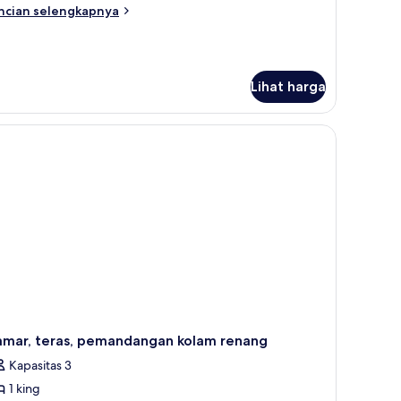
ncian
ncian selengkapnya
bih
njut
tuk
norama
Lihat harga
ite
amar, teras, pemandangan kolam renang
Kapasitas 3
1 king