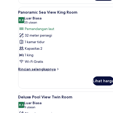
Family
Garden
Lihat
Eksterior
5
King
Panoramic Sea View King Room
semua
Room
Luar Biasa
foto
8,8
8,8 dari 10
(25
25 ulasan
untuk
ulasan)
Pemandangan laut
Panoramic
32 meter persegi
Sea
1 kamar tidur
View
Kapasitas 2
King
1 king
Room
Wi-Fi Gratis
Rincian
Rincian selengkapnya
lebih
lanjut
Lihat harg
untuk
Panoramic
Sea
Lihat
Deluxe Pool View Twin Room | S
6
View
Deluxe Pool View Twin Room
semua
King
Luar Biasa
Room
foto
8,6
8,6 dari 10
(9
9 ulasan
untuk
ulasan)