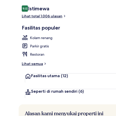
Ulasan
Istimewa
9,0
9,0 dari 10
Lihat total 1.006 ulasan
Seprai antial
Fasilitas populer
Kolam renang
Parkir gratis
Restoran
Lihat semua
Fasilitas utama
(12)
Seperti di rumah sendiri
(6)
Alasan kami menyukai properti ini