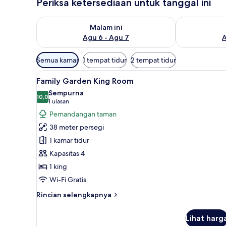
Periksa ketersediaan untuk tanggal ini
Periksa ketersediaan untuk malam ini Agu 6 - Agu 7
Periksa keter
Malam ini
Agu 6 - Agu 7
A
Filter
Semua kamar
1 tempat tidur
2 tempat tidur
tersedia
Lihat
Eksterior
untuk
6
Family Garden King Room
semua
kamar
Sempurna
foto
10,0
10,0 dari 10
(1
1 ulasan
untuk
ulasan)
Pemandangan taman
Family
38 meter persegi
Garden
1 kamar tidur
King
Kapasitas 4
Room
1 king
Wi-Fi Gratis
Rincian
Rincian selengkapnya
lebih
lanjut
Lihat harg
untuk