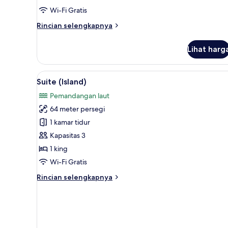
Wi-Fi Gratis
Rincian
Rincian selengkapnya
lebih
lanjut
Lihat harg
untuk
Superior
Hill
Lihat
Suite (Island) | Seprai antiale
7
View
Suite (Island)
semua
Twin
Pemandangan laut
Room
foto
64 meter persegi
untuk
Suite
1 kamar tidur
(Island)
Kapasitas 3
1 king
Wi-Fi Gratis
Rincian
Rincian selengkapnya
lebih
lanjut
untuk
Suite
(Island)