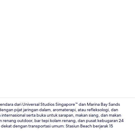
Eksterior
kendara dari Universal Studios Singapore™ dan Marina Bay Sands
gan pijat jaringan dalam, aromaterapi, atau refleksologi, dan
an internasional serta buka untuk sarapan, makan siang, dan makan
Seprai antia
am renang outdoor, bar tepi kolam renang, dan pusat kebugaran 24
da dekat dengan transportasi umum: Stasiun Beach berjarak 15