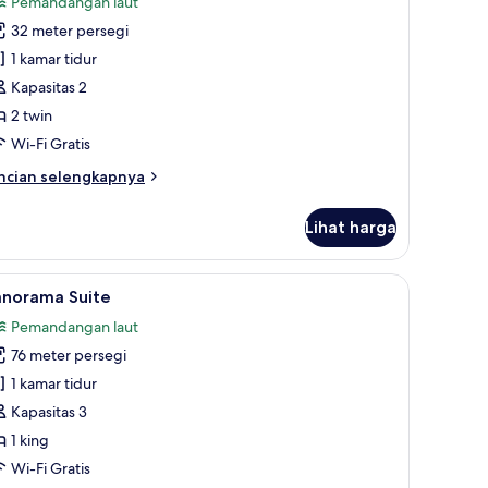
Pemandangan laut
anoramic
32 meter persegi
ea
1 kamar tidur
iew
Kapasitas 2
win
2 twin
oom
Wi-Fi Gratis
ncian
ncian selengkapnya
bih
njut
Lihat harga
tuk
noramic
a
andangan laut | Seprai antialergi, brankas, meja kerja, dan ruang kerja rama
ihat
Seprai antialergi, brankas, meja kerja, dan r
8
ew
anorama Suite
emua
in
Pemandangan laut
oom
oto
76 meter persegi
ntuk
anorama
1 kamar tidur
uite
Kapasitas 3
1 king
Wi-Fi Gratis