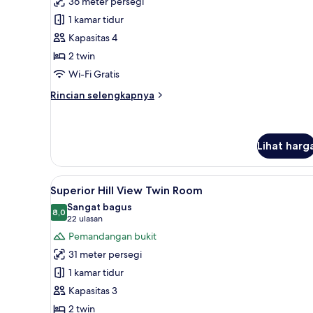
36 meter persegi
Deluxe
1 kamar tidur
Pool
Kapasitas 4
View
2 twin
Twin
Wi-Fi Gratis
Room
Rincian
Rincian selengkapnya
lebih
lanjut
untuk
Deluxe
Lihat harg
Pool
View
Lihat
Superior Hill View Twin Room |
Twin
6
Superior Hill View Twin Room
Room
semua
Sangat bagus
foto
8,0
8,0 dari 10
(22
22 ulasan
untuk
ulasan)
Pemandangan bukit
Superior
31 meter persegi
Hill
1 kamar tidur
View
Kapasitas 3
Twin
2 twin
Room