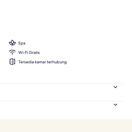
ergi, brankas, meja kerja, dan ruang kerja ramah laptop
Spa
Wi-Fi Gratis
Tersedia kamar terhubung