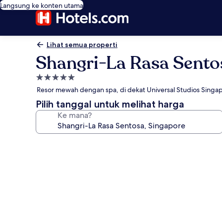
Langsung ke konten utama
Lihat semua properti
Shangri-La Rasa Sento
Properti
bintang
Resor mewah dengan spa, di dekat Universal Studios Singa
5.0
Pilih tanggal untuk melihat harga
Ke mana?
Galeri
foto
untuk
Shangri-
La
Rasa