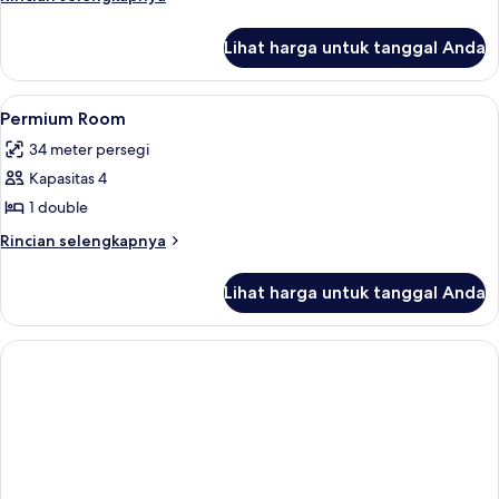
lebih
lanjut
Lihat harga untuk tanggal Anda
untuk
Kamar
Lihat
Minibar dan tempat tidur bayi (biaya
2
Permium Room
semua
34 meter persegi
foto
Kapasitas 4
untuk
Permium
1 double
Room
Rincian
Rincian selengkapnya
lebih
lanjut
Lihat harga untuk tanggal Anda
untuk
Permium
Room