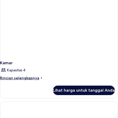
Kamar
Kapasitas 4
Rincian
Rincian selengkapnya
lebih
lanjut
Lihat harga untuk tanggal Anda
untuk
Kamar