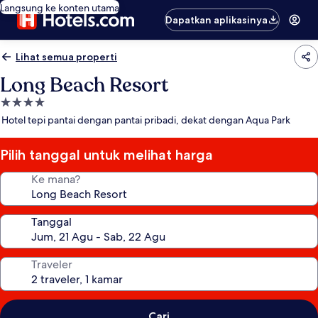
Langsung ke konten utama
Dapatkan aplikasinya
Lihat semua properti
Long Beach Resort
Properti
bintang
Hotel tepi pantai dengan pantai pribadi, dekat dengan Aqua Park
4.0
Pilih tanggal untuk melihat harga
Ke mana?
Tanggal
Traveler
Cari