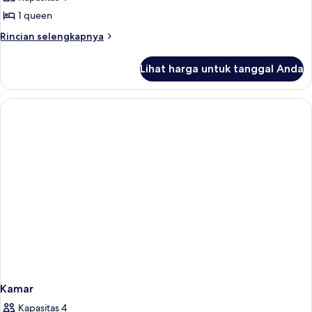
foto
1 queen
untuk
Kamar
Rincian
Rincian selengkapnya
lebih
lanjut
Lihat harga untuk tanggal Anda
untuk
Kamar
Kamar
Kapasitas 4