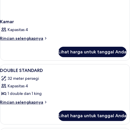
Kamar
Kapasitas 4
Rincian
Rincian selengkapnya
lebih
lanjut
Lihat harga untuk tanggal Anda
untuk
Kamar
Lihat
Minibar dan tempat tidur bayi (biaya
15
DOUBLE STANDARD
semua
32 meter persegi
foto
Kapasitas 4
untuk
DOUBLE
1 double dan 1 king
STANDARD
Rincian
Rincian selengkapnya
lebih
lanjut
Lihat harga untuk tanggal Anda
untuk
DOUBLE
STANDARD