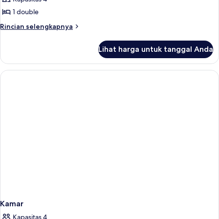
untuk
Double
1 double
deluxe
Rincian
Rincian selengkapnya
lebih
lanjut
Lihat harga untuk tanggal Anda
untuk
Double
deluxe
Kamar
Kapasitas 4