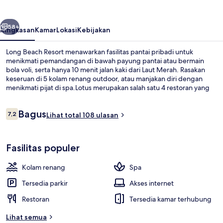
belumnya
Berikutnya
58+
Ringkasan
Kamar
Lokasi
Kebijakan
Long Beach Resort menawarkan fasilitas pantai pribadi untuk
menikmati pemandangan di bawah payung pantai atau bermain
bola voli, serta hanya 10 menit jalan kaki dari Laut Merah. Rasakan
keseruan di 5 kolam renang outdoor, atau manjakan diri dengan
menikmati pijat di spa.Lotus merupakan salah satu 4 restoran yang
menyajikan masakan internasional serta buka untuk sarapan, makan
siang, dan makan malam. Fasilitas unggulan lainnya meliputi 2
Ulasan
Bagus
lapangan tenis indoor, kasino, dan klub malam. Traveler mengatakan
7,2
Lihat total 108 ulasan
7,2 dari 10
hal baik tentang kondisi keseluruhan.
5 kolam renang outdoor
Fasilitas populer
Kolam renang
Spa
Tersedia parkir
Akses internet
Restoran
Tersedia kamar terhubung
Lihat semua