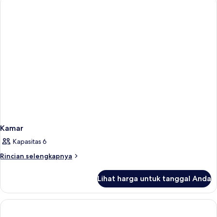
Kamar
Kapasitas 6
Rincian
Rincian selengkapnya
lebih
lanjut
Lihat harga untuk tanggal Anda
untuk
Kamar