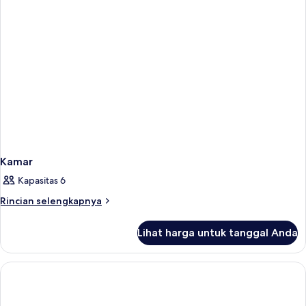
Kamar
Kapasitas 6
Rincian
Rincian selengkapnya
lebih
lanjut
Lihat harga untuk tanggal Anda
untuk
Kamar