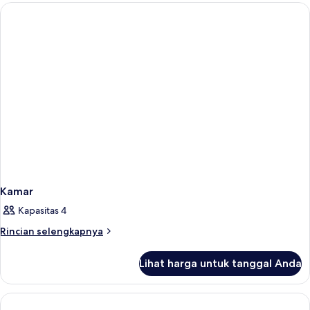
Kamar
Kapasitas 4
Rincian
Rincian selengkapnya
lebih
lanjut
Lihat harga untuk tanggal Anda
untuk
Kamar