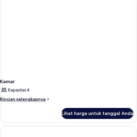
Kamar
Kapasitas 4
Rincian
Rincian selengkapnya
lebih
lanjut
Lihat harga untuk tanggal Anda
untuk
Kamar