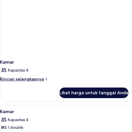
Kamar
Kapasitas 4
Rincian
Rincian selengkapnya
lebih
lanjut
Lihat harga untuk tanggal Anda
untuk
Kamar
Lihat
Minibar dan tempat tidur bayi (biaya
2
Kamar
semua
Kapasitas 4
foto
1 double
untuk