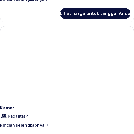
lebih
lanjut
Lihat harga untuk tanggal Anda
untuk
Kamar
Kamar
Kapasitas 4
Rincian
Rincian selengkapnya
lebih