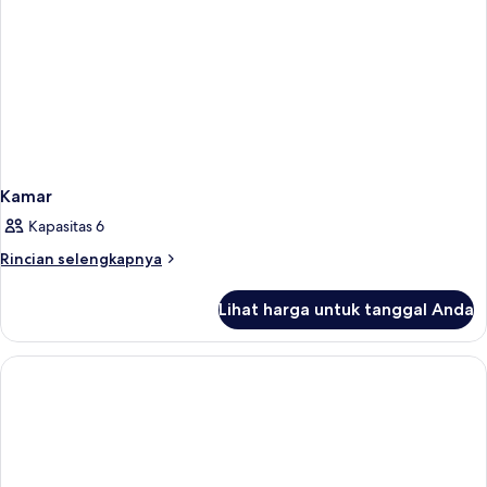
Kamar
Kapasitas 6
Rincian
Rincian selengkapnya
lebih
lanjut
Lihat harga untuk tanggal Anda
untuk
Kamar