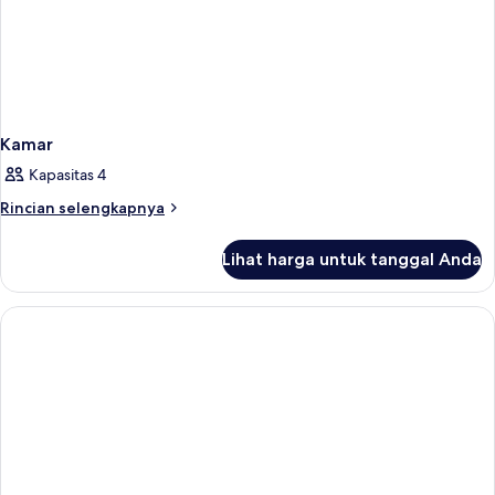
Kamar
Kapasitas 4
Rincian
Rincian selengkapnya
lebih
lanjut
Lihat harga untuk tanggal Anda
untuk
Kamar