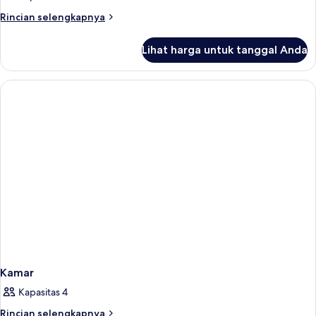
Rincian
Rincian selengkapnya
lebih
lanjut
Lihat harga untuk tanggal Anda
untuk
Kamar
Kamar
Kapasitas 4
Rincian
Rincian selengkapnya