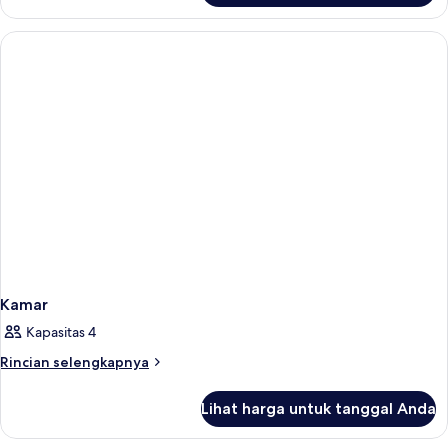
Kamar
Kamar
Kapasitas 4
Rincian
Rincian selengkapnya
lebih
lanjut
Lihat harga untuk tanggal Anda
untuk
Kamar