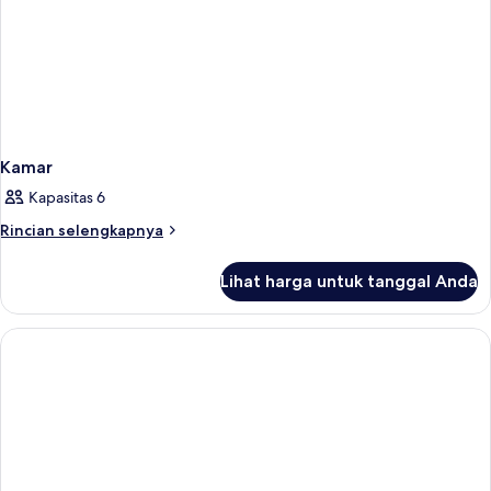
Kamar
Kapasitas 6
Rincian
Rincian selengkapnya
lebih
lanjut
Lihat harga untuk tanggal Anda
untuk
Kamar