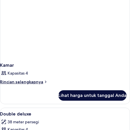
Kamar
Kapasitas 4
Rincian
Rincian selengkapnya
lebih
lanjut
Lihat harga untuk tanggal Anda
untuk
Kamar
Lihat
Minibar dan tempat tidur bayi (biaya
1
Double deluxe
semua
38 meter persegi
foto
Kapasitas 4