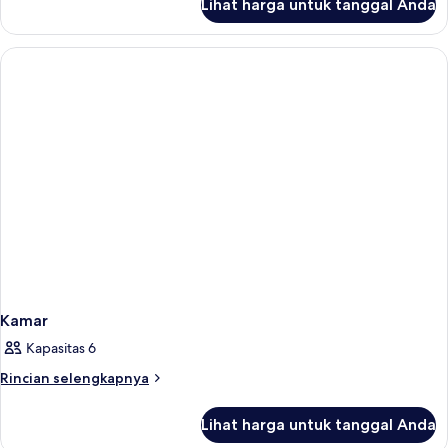
Lihat harga untuk tanggal Anda
untuk
Kamar
Kamar
Kapasitas 6
Rincian
Rincian selengkapnya
lebih
lanjut
Lihat harga untuk tanggal Anda
untuk