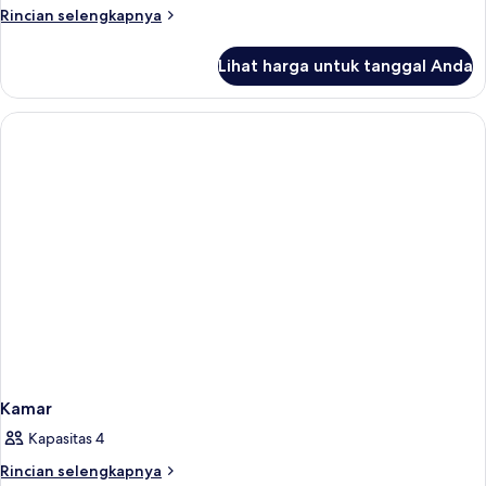
Kamar
Rincian
Rincian selengkapnya
lebih
lanjut
Lihat harga untuk tanggal Anda
untuk
Kamar
Kamar
Kapasitas 4
Rincian
Rincian selengkapnya