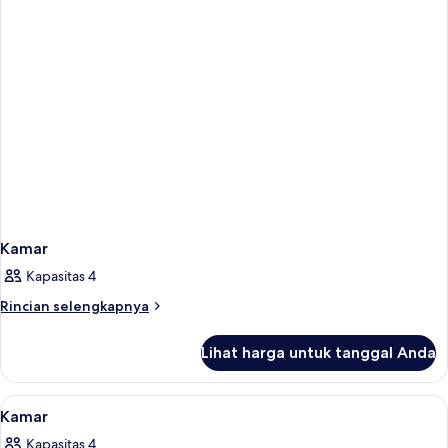
Kamar
Kapasitas 4
Rincian
Rincian selengkapnya
lebih
lanjut
Lihat harga untuk tanggal Anda
untuk
Kamar
Lihat
Minibar dan tempat tidur bayi (biaya
2
Kamar
semua
Kapasitas 4