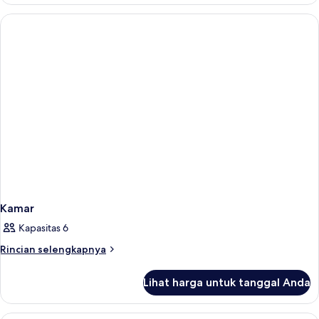
Kamar
Kamar
Kapasitas 6
Rincian
Rincian selengkapnya
lebih
lanjut
Lihat harga untuk tanggal Anda
untuk
Kamar