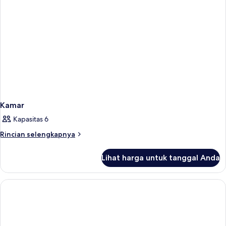
Kamar
Kapasitas 6
Rincian
Rincian selengkapnya
lebih
lanjut
Lihat harga untuk tanggal Anda
untuk
Kamar