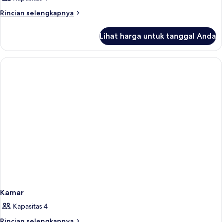
Rincian
Rincian selengkapnya
lebih
lanjut
Lihat harga untuk tanggal Anda
untuk
Kamar
Kamar
Kapasitas 4
Rincian
Rincian selengkapnya