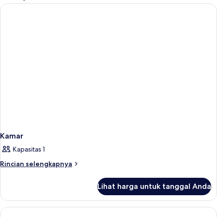
kamar
Kamar
Kapasitas 1
Rincian
Rincian selengkapnya
lebih
lanjut
Lihat harga untuk tanggal Anda
untuk
Kamar