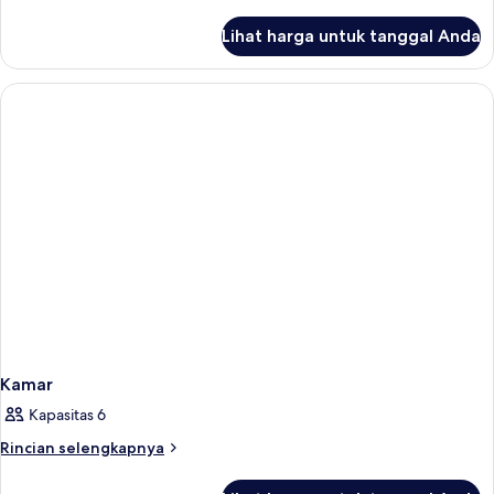
lebih
lanjut
Lihat harga untuk tanggal Anda
untuk
Kamar
Kamar
Kapasitas 6
Rincian
Rincian selengkapnya
lebih
lanjut