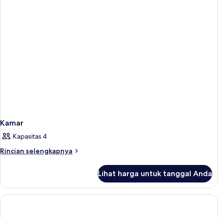
Kamar
Kapasitas 4
Rincian
Rincian selengkapnya
lebih
lanjut
Lihat harga untuk tanggal Anda
untuk
Kamar