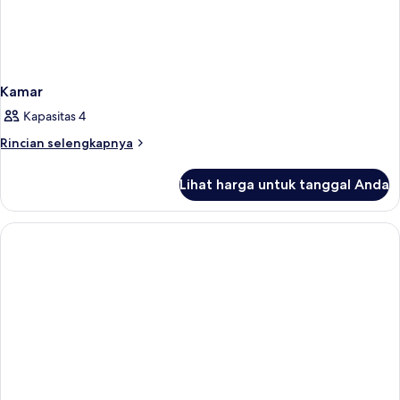
Kamar
Kapasitas 4
Rincian
Rincian selengkapnya
lebih
lanjut
Lihat harga untuk tanggal Anda
untuk
Kamar