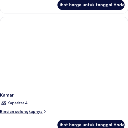
lanjut
Lihat harga untuk tanggal Anda
untuk
Kamar
Kamar
Kapasitas 4
Rincian
Rincian selengkapnya
lebih
lanjut
Lihat harga untuk tanggal Anda
untuk