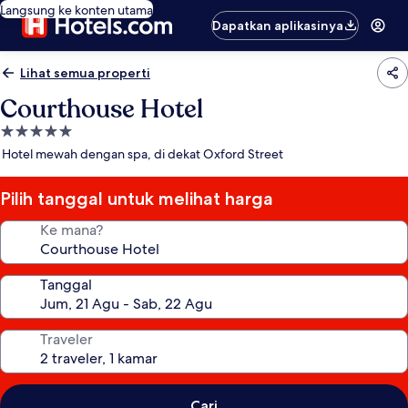
Langsung ke konten utama
Dapatkan aplikasinya
Lihat semua properti
Courthouse Hotel
Properti
bintang
Hotel mewah dengan spa, di dekat Oxford Street
5.0
Pilih tanggal untuk melihat harga
Ke mana?
Tanggal
Traveler
Cari