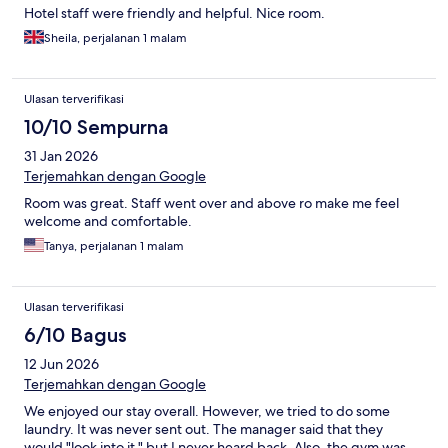
Hotel staff were friendly and helpful. Nice room.
Sheila, perjalanan 1 malam
Ulasan terverifikasi
10/10 Sempurna
31 Jan 2026
Terjemahkan dengan Google
Room was great. Staff went over and above ro make me feel
welcome and comfortable.
Tanya, perjalanan 1 malam
Ulasan terverifikasi
6/10 Bagus
12 Jun 2026
Terjemahkan dengan Google
We enjoyed our stay overall. However, we tried to do some
laundry. It was never sent out. The manager said that they
would "look into it," but I never heard back. Also, the gym was