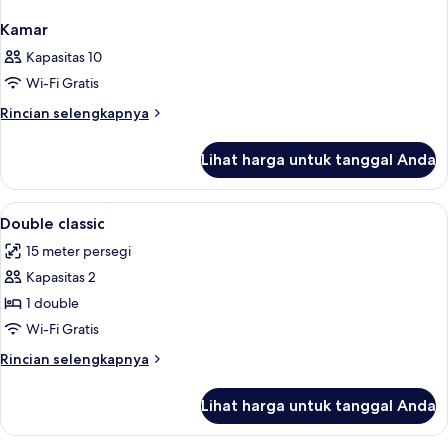
Kamar
Kapasitas 10
Wi-Fi Gratis
Rincian
Rincian selengkapnya
lebih
lanjut
Lihat harga untuk tanggal Anda
untuk
Kamar
Lihat
Seprai antialergi, brankas, meja kerja,
1
Double classic
semua
15 meter persegi
foto
Kapasitas 2
untuk
Double
1 double
classic
Wi-Fi Gratis
Rincian
Rincian selengkapnya
lebih
lanjut
Lihat harga untuk tanggal Anda
untuk
Double
classic