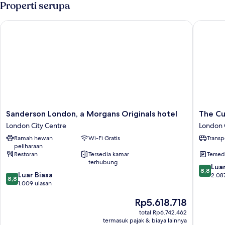
Properti serupa
Sanderson London, a Morgans Originals hotel
The Cum
Sanderson
The
Sanderson London, a Morgans Originals hotel
The Cu
London,
Cumberl
London City Centre
London 
a
London
Ramah hewan
Wi-Fi Gratis
Transp
Morgans
London
peliharaan
Originals
City
Restoran
Tersedia kamar
Tersed
hotel
Centre
terhubung
8.8
London
Luar
8,8
8.8
Luar Biasa
dari
City
2.08
8,8
dari
1.009 ulasan
10,
Centre
10,
Luar
Harga
Rp5.618.718
Luar
Biasa,
sekarang
Biasa,
2.087
total Rp6.742.462
Rp5.618.718
1.009
ulasan
termasuk pajak & biaya lainnya