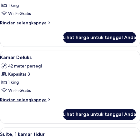
Kamar
1 king
Superior,
Wi-Fi Gratis
1
Rincian
Rincian selengkapnya
Tempat
lebih
Tidur
lanjut
Lihat harga untuk tanggal Anda
untuk
King
Kamar
Superior,
Lihat
Kamar Deluks | Seprai antialergi, brank
5
1
Kamar Deluks
semua
Tempat
42 meter persegi
Tidur
foto
King
Kapasitas 3
untuk
Kamar
1 king
Deluks
Wi-Fi Gratis
Rincian
Rincian selengkapnya
lebih
lanjut
Lihat harga untuk tanggal Anda
untuk
Kamar
Deluks
Lihat
Suite, 1 kamar tidur | Seprai antialergi
7
Suite, 1 kamar tidur
semua