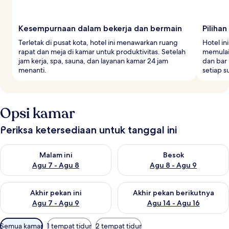
Kesempurnaan dalam bekerja dan bermain
Piliha
Terletak di pusat kota, hotel ini menawarkan ruang
Hotel in
rapat dan meja di kamar untuk produktivitas. Setelah
memulai 
jam kerja, spa, sauna, dan layanan kamar 24 jam
dan bar
menanti.
setiap s
Opsi kamar
Periksa ketersediaan untuk tanggal ini
Periksa ketersediaan untuk malam ini Agu 7 - Agu 8
Periksa ketersediaan untuk be
Malam ini
Besok
Agu 7 - Agu 8
Agu 8 - Agu 9
Periksa ketersediaan untuk akhir pekan ini Agu 7 - Agu 9
Periksa ketersediaan untuk ak
Akhir pekan ini
Akhir pekan berikutnya
Agu 7 - Agu 9
Agu 14 - Agu 16
Filter
Semua kamar
1 tempat tidur
2 tempat tidur