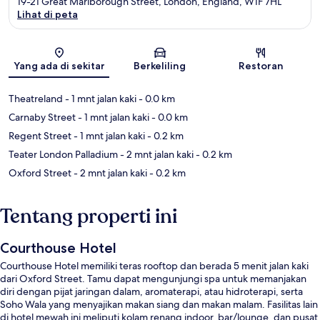
19-21 Great Marlborough Street, London, England, W1F 7HL
Lihat di peta
Peta
Yang ada di sekitar
Berkeliling
Restoran
Theatreland
- 1 mnt jalan kaki
- 0.0 km
Carnaby Street
- 1 mnt jalan kaki
- 0.0 km
Regent Street
- 1 mnt jalan kaki
- 0.2 km
Teater London Palladium
- 2 mnt jalan kaki
- 0.2 km
Oxford Street
- 2 mnt jalan kaki
- 0.2 km
Tentang properti ini
Courthouse Hotel
Courthouse Hotel memiliki teras rooftop dan berada 5 menit jalan kaki
dari Oxford Street. Tamu dapat mengunjungi spa untuk memanjakan
diri dengan pijat jaringan dalam, aromaterapi, atau hidroterapi, serta
Soho Wala yang menyajikan makan siang dan makan malam. Fasilitas lain
di hotel mewah ini meliputi kolam renang indoor, bar/lounge, dan pusat