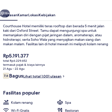
belumnya
Berikutnya
75+
Ringkasan
Kamar
Lokasi
Kebijakan
Courthouse Hotel memiliki teras rooftop dan berada 5 menit jalan
kaki dari Oxford Street. Tamu dapat mengunjungi spa untuk
memanjakan diri dengan pijat jaringan dalam, aromaterapi, atau
hidroterapi, serta Soho Wala yang menyajikan makan siang dan
makan malam. Fasilitas lain di hotel mewah ini meliputi kolam renang
indoor, bar/lounge, dan pusat kebugaran. Para traveler menyukai
staf dan lokasi. Transportasi umum berada tidak jauh: Stasiun Bawah
Harga
Rp5.191.377
Tanah Oxford Circus berjarak 3 menit dan Stasiun Bawah Tanah
saat
total Rp6.229.652
Tottenham Court Road berjarak 6 menit.
ini
termasuk pajak & biaya lainnya
Pintu masuk properti
Rp5.191.377
21 Agu - 22 Agu
Ulasan
Bagus
7,6
Lihat total 1.001 ulasan
7,6 dari 10
Fasilitas populer
Kolam renang
Spa
Wi-Fi Gratis
Restoran