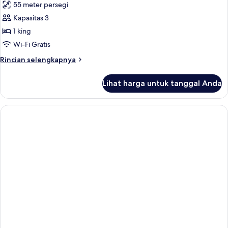
55 meter persegi
foto
Kapasitas 3
untuk
Suite,
1 king
1
Wi-Fi Gratis
kamar
Rincian
Rincian selengkapnya
tidur
lebih
lanjut
Lihat harga untuk tanggal Anda
untuk
Suite,
1
kamar
tidur