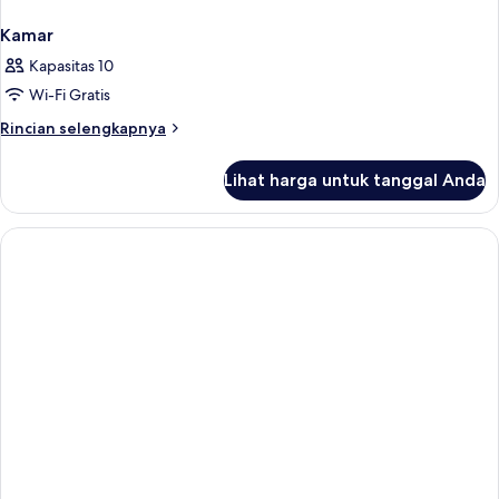
Kamar
Kapasitas 10
Wi-Fi Gratis
Rincian
Rincian selengkapnya
lebih
lanjut
Lihat harga untuk tanggal Anda
untuk
Kamar