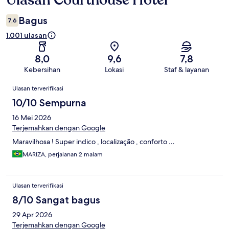
Bagus
7,6
1.001 ulasan
8,0
9,6
7,8
Kebersihan
Lokasi
Staf & layanan
Ulasan
Ulasan terverifikasi
10/10 Sempurna
16 Mei 2026
Terjemahkan dengan Google
Maravilhosa ! Super indico , localização , conforto …
MARIZA, perjalanan 2 malam
Ulasan terverifikasi
8/10 Sangat bagus
29 Apr 2026
Terjemahkan dengan Google