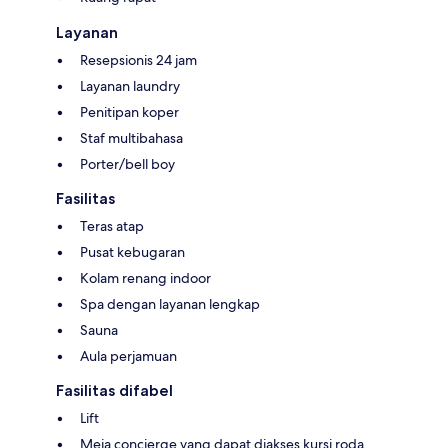
Layanan
Resepsionis 24 jam
Layanan laundry
Penitipan koper
Staf multibahasa
Porter/bell boy
Fasilitas
Teras atap
Pusat kebugaran
Kolam renang indoor
Spa dengan layanan lengkap
Sauna
Aula perjamuan
Fasilitas difabel
Lift
Meja concierge yang dapat diakses kursi roda