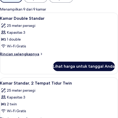
tersedia
untuk
Menampilkan 9 dari 9 kamar
kamar
Lihat
Kamar Double Standar | Seprai antialer
4
Kamar Double Standar
semua
25 meter persegi
foto
Kapasitas 3
untuk
Kamar
1 double
Double
Wi-Fi Gratis
Standar
Rincian
Rincian selengkapnya
lebih
lanjut
Lihat harga untuk tanggal Anda
untuk
Kamar
Double
Lihat
Kamar Standar, 2 Tempat Tidur Twin | Se
5
Standar
Kamar Standar, 2 Tempat Tidur Twin
semua
25 meter persegi
foto
Kapasitas 3
untuk
Kamar
2 twin
Standar,
Wi-Fi Gratis
2