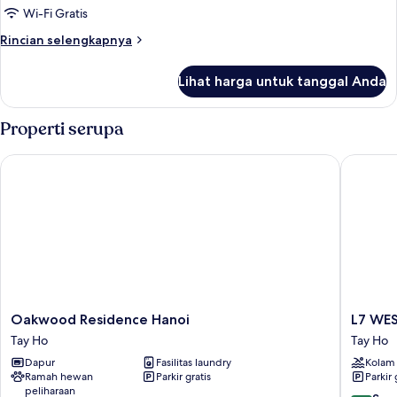
Keluarga
Wi-Fi Gratis
Rincian
Rincian selengkapnya
lebih
lanjut
Lihat harga untuk tanggal Anda
untuk
Kamar
Keluarga
Properti serupa
Oakwood Residence Hanoi
L7 WEST
Oakwood
L7
Oakwood Residence Hanoi
L7 WE
Residence
WEST
Tay Ho
Tay Ho
Hanoi
LAKE
Dapur
Fasilitas laundry
Kolam
Tay
HANOI
Ramah hewan
Parkir gratis
Parkir 
Ho
By
peliharaan