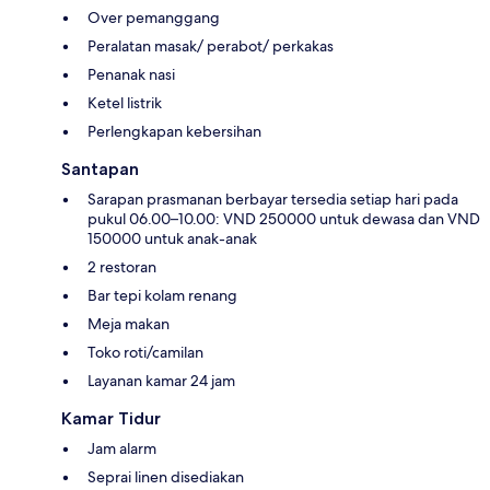
Over pemanggang
Peralatan masak/ perabot/ perkakas
Penanak nasi
Ketel listrik
Perlengkapan kebersihan
Santapan
Sarapan prasmanan berbayar tersedia setiap hari pada
pukul 06.00–10.00: VND 250000 untuk dewasa dan VND
150000 untuk anak-anak
2 restoran
Bar tepi kolam renang
Meja makan
Toko roti/camilan
Layanan kamar 24 jam
Kamar Tidur
Jam alarm
Seprai linen disediakan