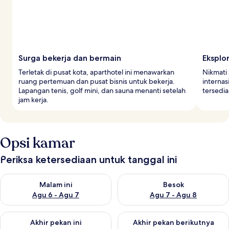
Surga bekerja dan bermain
Eksplor
Terletak di pusat kota, aparthotel ini menawarkan
Nikmati 
ruang pertemuan dan pusat bisnis untuk bekerja.
internas
Lapangan tenis, golf mini, dan sauna menanti setelah
tersedia
jam kerja.
Opsi kamar
Periksa ketersediaan untuk tanggal ini
Periksa ketersediaan untuk malam ini Agu 6 - Agu 7
Periksa ketersediaan untuk be
Malam ini
Besok
Agu 6 - Agu 7
Agu 7 - Agu 8
Periksa ketersediaan untuk akhir pekan ini Agu 7 - Agu 9
Periksa ketersediaan untuk ak
Akhir pekan ini
Akhir pekan berikutnya