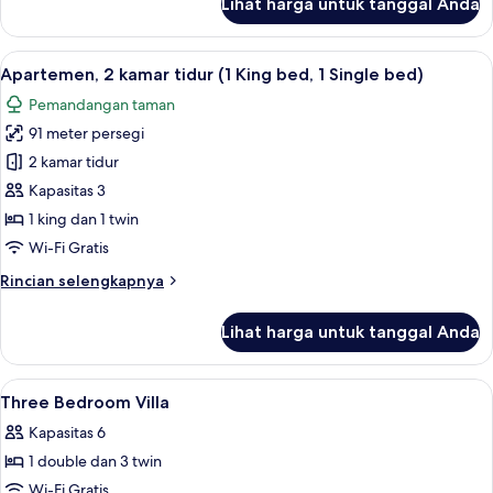
Lihat harga untuk tanggal Anda
untuk
Bed,
Vila,
2
3
Lihat
Televisi LCD 55-inci dengan saluran TV 
Twin
8
kamar
Apartemen, 2 kamar tidur (1 King bed, 1 Single bed)
semua
Bed,
tidur,
Pemandangan taman
pemandangan
foto
1
danau
91 meter persegi
untuk
Single
(1
Apartemen,
2 kamar tidur
Bed)
King
2
Bed,
Kapasitas 3
2
kamar
1 king dan 1 twin
Twin
tidur
Wi-Fi Gratis
Bed,
(1
1
Rincian
Rincian selengkapnya
King
Single
lebih
Bed)
bed,
lanjut
Lihat harga untuk tanggal Anda
1
untuk
Apartemen,
Single
2
Lihat
1 kamar tidur, brankas, meja kerja, da
bed)
6
kamar
Three Bedroom Villa
semua
tidur
Kapasitas 6
(1
foto
King
1 double dan 3 twin
untuk
bed,
Three
Wi-Fi Gratis