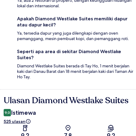
Ya, ada 2 restoran di properti, dengan keunggulan hidangan
lokal dan internasional.
Apakah Diamond Westlake Suites memiliki dapur
atau dapur kecil?
Ya, tersedia dapur yang juga dilengkapi dengan oven
pemanggang, mesin pembuat kopi, dan pemanggang roti.
Seperti apa area di sekitar Diamond Westlake
Suites?
Diamond Westlake Suites berada di Tay Ho, 1 menit berjalan
kaki dari Danau Barat dan 18 menit berjalan kaki dari Taman Air
Ho Tay.
Ulasan Diamond Westlake Suites
Ulasan
Istimewa
9,0
525 ulasan
9,2
7,8
9,2