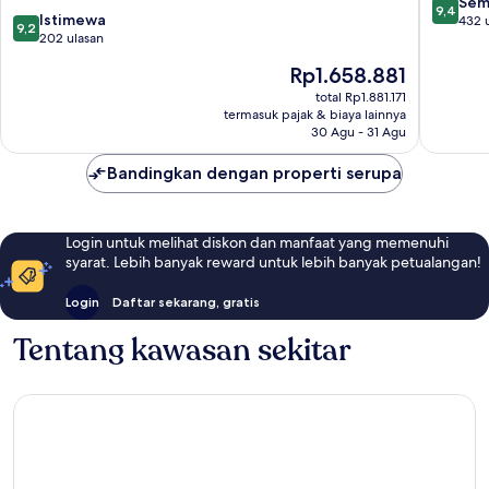
LOTTE
9.4
Sem
9,4
9.2
Istimewa
HOTELS
dari
432 
9,2
dari
202 ulasan
Tay
10,
10,
Ho
Sempur
Harga
Rp1.658.881
Istimewa,
432
sekarang
202
total Rp1.881.171
ulasan
Rp1.658.881
termasuk pajak & biaya lainnya
ulasan
30 Agu - 31 Agu
Bandingkan dengan properti serupa
Login untuk melihat diskon dan manfaat yang memenuhi
syarat. Lebih banyak reward untuk lebih banyak petualangan!
Login
Daftar sekarang, gratis
Tentang kawasan sekitar