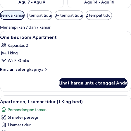
Agu 7 - Agu 9
Agu 14 - Agu 16
Filter
Semua kamar
1 tempat tidur
3+ tempat tidur
2 tempat tidur
tersedia
untuk
Menampilkan 7 dari 7 kamar
kamar
Lihat
1 kamar tidur, brankas, meja kerja, da
10
One Bedroom Apartment
semua
Kapasitas 2
foto
1 king
untuk
One
Wi-Fi Gratis
Bedroom
Rincian
Rincian selengkapnya
Apartment
lebih
lanjut
Lihat harga untuk tanggal Anda
untuk
One
Bedroom
Lihat
Apartemen, 1 kamar tidur (1 King bed) |
9
Apartment
Apartemen, 1 kamar tidur (1 King bed)
semua
Pemandangan taman
foto
61 meter persegi
untuk
Apartemen,
1 kamar tidur