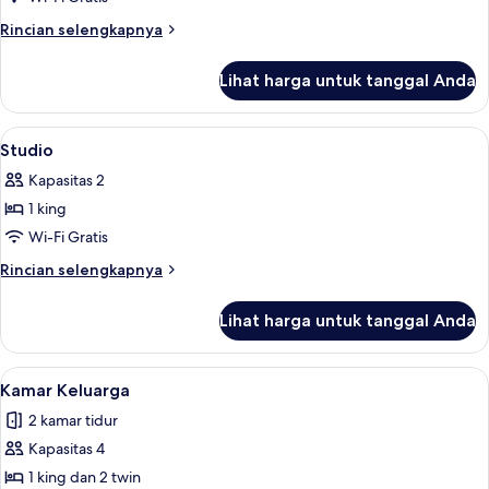
1
Bedroom
Single
Rincian
Rincian selengkapnya
bed)
Villa
lebih
lanjut
Lihat harga untuk tanggal Anda
untuk
Three
Bedroom
Lihat
1 kamar tidur, brankas, meja kerja, da
2
Villa
Studio
semua
Kapasitas 2
foto
1 king
untuk
Studio
Wi-Fi Gratis
Rincian
Rincian selengkapnya
lebih
lanjut
Lihat harga untuk tanggal Anda
untuk
Studio
Lihat
Kamar Keluarga | Area keluarga | Telev
7
Kamar Keluarga
semua
2 kamar tidur
foto
Kapasitas 4
untuk
Kamar
1 king dan 2 twin