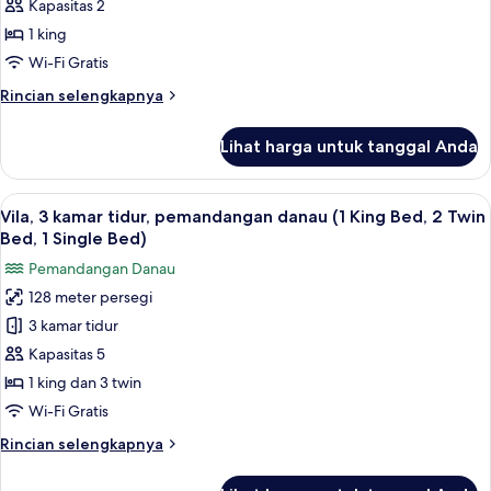
1
Kapasitas 2
kamar
1 king
tidur
Wi-Fi Gratis
(1
Rincian
Rincian selengkapnya
King
lebih
bed)
lanjut
Lihat harga untuk tanggal Anda
untuk
Apartemen,
1
Lihat
Vila, 3 kamar tidur, pemandangan danau
10
kamar
Vila, 3 kamar tidur, pemandangan danau (1 King Bed, 2 Twin
semua
tidur
Bed, 1 Single Bed)
(1
foto
Pemandangan Danau
King
untuk
bed)
128 meter persegi
Vila,
3 kamar tidur
3
kamar
Kapasitas 5
tidur,
1 king dan 3 twin
pemandangan
Wi-Fi Gratis
danau
Rincian
Rincian selengkapnya
(1
lebih
King
lanjut