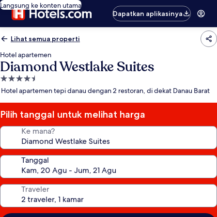
Langsung ke konten utama
Dapatkan aplikasinya
Lihat semua properti
Hotel apartemen
Diamond Westlake Suites
Properti
bintang
Hotel apartemen tepi danau dengan 2 restoran, di dekat Danau Barat
4.5
Pilih tanggal untuk melihat harga
Ke mana?
Tanggal
Traveler