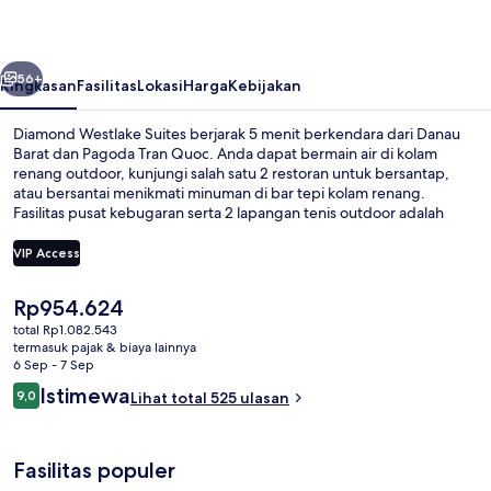
belumnya
Berikutnya
56+
Ringkasan
Fasilitas
Lokasi
Harga
Kebijakan
Diamond Westlake Suites berjarak 5 menit berkendara dari Danau
Barat dan Pagoda Tran Quoc. Anda dapat bermain air di kolam
renang outdoor, kunjungi salah satu 2 restoran untuk bersantap,
atau bersantai menikmati minuman di bar tepi kolam renang.
Fasilitas pusat kebugaran serta 2 lapangan tenis outdoor adalah
keunggulan lainnya, dan hotel apartemen dilengkapi perapian dan
dapur. Para traveler terkesan dengan staf dan kondisi keseluruhan.
VIP Access
Harga
Rp954.624
2 restoran; melayani sarapan, makan
saat
total Rp1.082.543
ini
termasuk pajak & biaya lainnya
Rp954.624
6 Sep - 7 Sep
Ulasan
Istimewa
9,0
Lihat total 525 ulasan
9,0 dari 10
Fasilitas populer