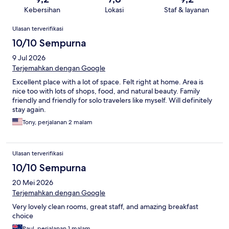
Kebersihan
Lokasi
Staf & layanan
Ulasan
Ulasan terverifikasi
10/10 Sempurna
9 Jul 2026
Terjemahkan dengan Google
Excellent place with a lot of space. Felt right at home. Area is
nice too with lots of shops, food, and natural beauty. Family
friendly and friendly for solo travelers like myself. Will definitely
stay again.
Tony, perjalanan 2 malam
Ulasan terverifikasi
10/10 Sempurna
20 Mei 2026
Terjemahkan dengan Google
Very lovely clean rooms, great staff, and amazing breakfast
choice
Paul, perjalanan 1 malam