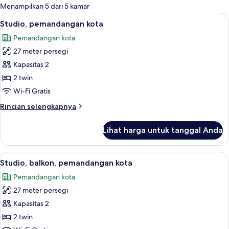
untuk
Menampilkan 5 dari 5 kamar
kamar
Lihat
Kedap suara, setrika/meja setrika, Wi-F
5
Studio, pemandangan kota
semua
Pemandangan kota
foto
27 meter persegi
untuk
Studio,
Kapasitas 2
pemandangan
2 twin
kota
Wi-Fi Gratis
Rincian
Rincian selengkapnya
lebih
lanjut
Lihat harga untuk tanggal Anda
untuk
Studio,
pemandangan
Lihat
Studio, balkon, pemandangan kota | Ked
10
kota
Studio, balkon, pemandangan kota
semua
Pemandangan kota
foto
27 meter persegi
untuk
Studio,
Kapasitas 2
balkon,
2 twin
pemandangan