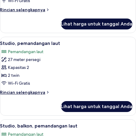
Wi-Fi Gratis
kota
Rincian
Rincian selengkapnya
lebih
lanjut
Lihat harga untuk tanggal Anda
untuk
Studio,
balkon,
Lihat
Studio, pemandangan laut | Kedap suara
8
pemandangan
Studio, pemandangan laut
semua
kota
Pemandangan laut
foto
27 meter persegi
untuk
Studio,
Kapasitas 2
pemandangan
2 twin
laut
Wi-Fi Gratis
Rincian
Rincian selengkapnya
lebih
lanjut
Lihat harga untuk tanggal Anda
untuk
Studio,
pemandangan
Lihat
Studio, balkon, pemandangan laut | Ked
14
laut
Studio, balkon, pemandangan laut
semua
Pemandangan laut