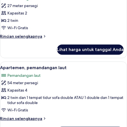
foto
27 meter persegi
untuk
Studio,
Kapasitas 2
balkon,
2 twin
pemandangan
Wi-Fi Gratis
laut
Rincian
Rincian selengkapnya
lebih
lanjut
Lihat harga untuk tanggal Anda
untuk
Studio,
balkon,
Lihat
Apartemen, pemandangan laut | Teras
9
pemandangan
Apartemen, pemandangan laut
semua
laut
Pemandangan laut
foto
54 meter persegi
untuk
Apartemen,
Kapasitas 4
pemandangan
2 twin dan 1 tempat tidur sofa double ATAU 1 double dan 1 tempat
tidur sofa double
laut
Wi-Fi Gratis
Rincian
Rincian selengkapnya
lebih