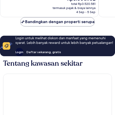
sekarang
Biasa,
Baik,
total Rp3.520.581
Rp3.060.102
termasuk pajak & biaya lainnya
525
1.011
4 Sep - 5 Sep
ulasan
ulasan
Bandingkan dengan properti serupa
Login untuk melihat diskon dan manfaat yang memenuhi
syarat. Lebih banyak reward untuk lebih banyak petualangan!
Login
Daftar sekarang, gratis
Tentang kawasan sekitar