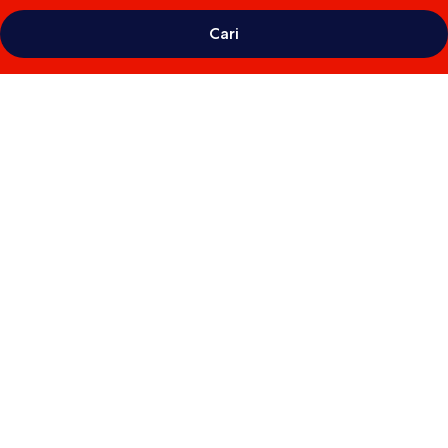
Cari
Galeri
foto
untuk
Résidence
Victoria