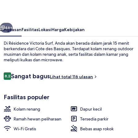
Surf
belumnya
Berikutnya
46+
Ringkasan
Fasilitas
Lokasi
Harga
Kebijakan
Di Résidence Victoria Surf, Anda akan berada dalam jarak 15 menit
berkendara dari Cote des Basques. Terdapat kolam renang outdoor
musiman dan kolam renang anak, serta fasilitas dalam kamar yang
meliputi kulkas dan microwave.
Ulasan
Sangat bagus
8,2
Lihat total 116 ulasan
8,2 dari 10
Apartemen, pemandangan laut | Teras
Fasilitas populer
Kolam renang
Dapur kecil
Ramah hewan peliharaan
Tersedia parkir
Wi-Fi Gratis
Bebas asap rokok