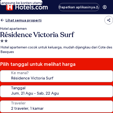
Langsung ke konten utama
Dapatkan aplikasinya
Lihat semua properti
Hotel apartemen
Résidence Victoria Surf
Properti
bintang
Hotel apartemen cocok untuk keluarga, mudah dijangkau dari Cote des
2.0
Basques
Pilih tanggal untuk melihat harga
Ke mana?
Tanggal
Traveler