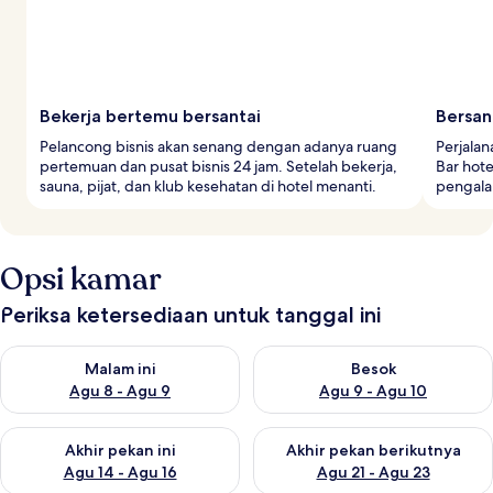
Bekerja bertemu bersantai
Bersan
Pelancong bisnis akan senang dengan adanya ruang
Perjalan
pertemuan dan pusat bisnis 24 jam. Setelah bekerja,
Bar hot
sauna, pijat, dan klub kesehatan di hotel menanti.
pengala
Opsi kamar
Periksa ketersediaan untuk tanggal ini
Periksa ketersediaan untuk malam ini Agu 8 - Agu 9
Periksa ketersediaan untuk be
Malam ini
Besok
Agu 8 - Agu 9
Agu 9 - Agu 10
Periksa ketersediaan untuk akhir pekan ini Agu 14 - Agu 16
Periksa ketersediaan untuk ak
Akhir pekan ini
Akhir pekan berikutnya
Agu 14 - Agu 16
Agu 21 - Agu 23