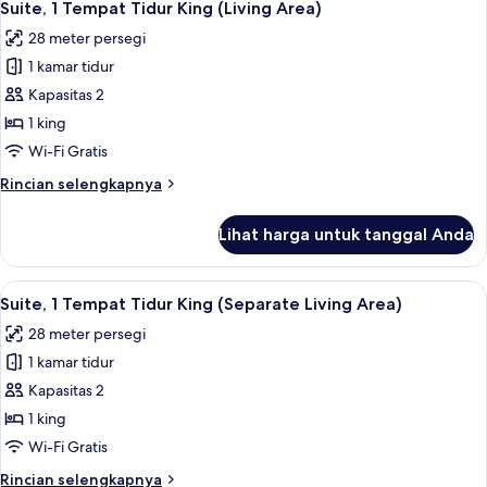
(Extra
2
1
Suite, 1 Tempat Tidur King (Living Area)
semua
Tempat
Bed)
28 meter persegi
Tidur
foto
King,
1 kamar tidur
untuk
Bebas
Suite,
Kapasitas 2
Asap
1
Rokok
1 king
(Extra
Tempat
Wi-Fi Gratis
Bed)
Tidur
Rincian
Rincian selengkapnya
King
lebih
(Living
lanjut
Lihat harga untuk tanggal Anda
untuk
Area)
Suite,
1
Lihat
Seprai premium, selimut bulu angsa, 
2
Tempat
Suite, 1 Tempat Tidur King (Separate Living Area)
semua
Tidur
28 meter persegi
King
foto
(Living
1 kamar tidur
untuk
Area)
Suite,
Kapasitas 2
1
1 king
Tempat
Wi-Fi Gratis
Tidur
Rincian
Rincian selengkapnya