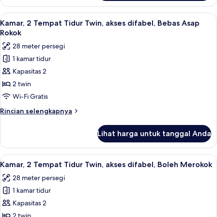
Kamar
Merokok
Standar,
Lihat
Seprai premium, selimut bulu angsa, 
4
2
Kamar, 2 Tempat Tidur Twin, akses difabel, Bebas Asap
semua
Tempat
Rokok
Tidur
foto
28 meter persegi
Twin,
untuk
Boleh
1 kamar tidur
Kamar,
Merokok
Kapasitas 2
2
Tempat
2 twin
Tidur
Wi-Fi Gratis
Twin,
Rincian
Rincian selengkapnya
akses
lebih
difabel,
lanjut
Lihat harga untuk tanggal Anda
untuk
Bebas
Kamar,
Asap
2
Lihat
Seprai premium, selimut bulu angsa, 
Rokok
3
Tempat
Kamar, 2 Tempat Tidur Twin, akses difabel, Boleh Merokok
semua
Tidur
28 meter persegi
Twin,
foto
akses
1 kamar tidur
untuk
difabel,
Kamar,
Kapasitas 2
Bebas
2
Asap
2 twin