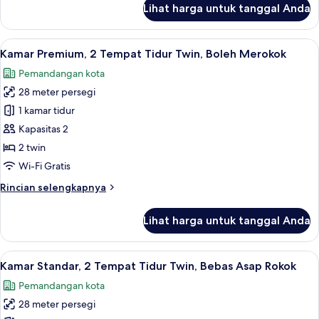
Lihat harga untuk tanggal Anda
Merokok
untuk
Kamar
Premium,
Lihat
Seprai premium, selimut bulu angsa, 
4
1
Kamar Premium, 2 Tempat Tidur Twin, Boleh Merokok
semua
Tempat
Pemandangan kota
Tidur
foto
King,
28 meter persegi
untuk
Boleh
Kamar
1 kamar tidur
Merokok
Premium,
Kapasitas 2
2
2 twin
Tempat
Wi-Fi Gratis
Tidur
Rincian
Rincian selengkapnya
Twin,
lebih
Boleh
lanjut
Lihat harga untuk tanggal Anda
Merokok
untuk
Kamar
Premium,
Lihat
Seprai premium, selimut bulu angsa, 
3
2
Kamar Standar, 2 Tempat Tidur Twin, Bebas Asap Rokok
semua
Tempat
Pemandangan kota
Tidur
foto
Twin,
28 meter persegi
untuk
Boleh