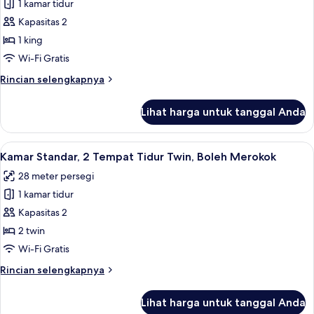
1 kamar tidur
untuk
Kamar
Kapasitas 2
Standar,
1 king
1
Wi-Fi Gratis
Tempat
Rincian
Rincian selengkapnya
Tidur
lebih
King,
lanjut
Lihat harga untuk tanggal Anda
untuk
Bebas
Kamar
Asap
Standar,
Lihat
Seprai premium, selimut bulu angsa, 
Rokok
3
1
Kamar Standar, 2 Tempat Tidur Twin, Boleh Merokok
semua
Tempat
28 meter persegi
Tidur
foto
King,
1 kamar tidur
untuk
Bebas
Kamar
Kapasitas 2
Asap
Standar,
Rokok
2 twin
2
Wi-Fi Gratis
Tempat
Rincian
Rincian selengkapnya
Tidur
lebih
Twin,
lanjut
Lihat harga untuk tanggal Anda
untuk
Boleh