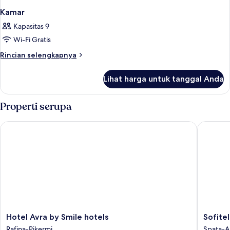
Kamar
Kapasitas 9
Wi-Fi Gratis
Rincian
Rincian selengkapnya
lebih
lanjut
Lihat harga untuk tanggal Anda
untuk
Kamar
Properti serupa
Hotel Avra by Smile hotels
Sofitel 
Hotel
Sofitel
Hotel Avra by Smile hotels
Sofite
Avra
Athens
Rafina-Pikermi
Spata-A