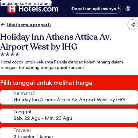
Langsung ke konten utama
Dapatkan aplikasinya
Lihat semua properti
Holiday Inn Athens Attica Av.
Airport West by IHG
Properti
bintang
Hotel cocok untuk keluarga Paiania dengan kolam renang dalam
4.0
ruangan, terhubung dengan pusat konvensi
Pilih tanggal untuk melihat harga
Ke mana?
Tanggal
Traveler