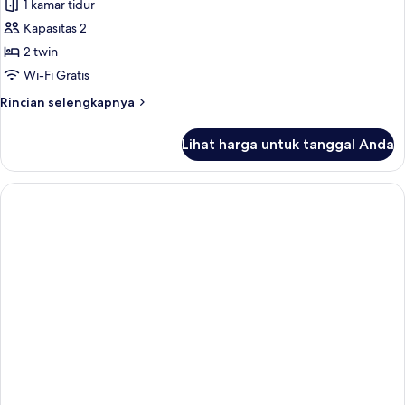
Kamar
1 kamar tidur
Merokok
Standar,
Kapasitas 2
2
2 twin
Tempat
Wi-Fi Gratis
Tidur
Rincian
Rincian selengkapnya
Twin,
lebih
Bebas
lanjut
Lihat harga untuk tanggal Anda
Asap
untuk
Kamar
Rokok
Standar,
2
Tempat
Tidur
Twin,
Bebas
Asap
Rokok