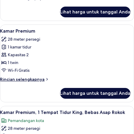
King
lebih
(Separate
lanjut
Lihat harga untuk tanggal Anda
untuk
Living
Suite,
Area)
1
Lihat
Seprai premium, selimut bulu angsa, 
2
Tempat
Kamar Premium
semua
Tidur
28 meter persegi
King
foto
(Separate
1 kamar tidur
untuk
Living
Kamar
Kapasitas 2
Area)
Premium
1 twin
Wi-Fi Gratis
Rincian
Rincian selengkapnya
lebih
lanjut
Lihat harga untuk tanggal Anda
untuk
Kamar
Premium
Lihat
Seprai premium, selimut bulu angsa, 
4
Kamar Premium, 1 Tempat Tidur King, Bebas Asap Rokok
semua
Pemandangan kota
foto
28 meter persegi
untuk