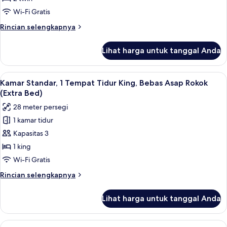
Rokok
Tempat
Wi-Fi Gratis
Tidur
Rincian
Rincian selengkapnya
Twin,
lebih
akses
lanjut
Lihat harga untuk tanggal Anda
untuk
difabel,
Kamar,
Boleh
2
Lihat
Seprai premium, selimut bulu angsa, 
Merokok
3
Tempat
Kamar Standar, 1 Tempat Tidur King, Bebas Asap Rokok
semua
Tidur
(Extra Bed)
Twin,
foto
28 meter persegi
akses
untuk
difabel,
1 kamar tidur
Kamar
Boleh
Kapasitas 3
Standar,
Merokok
1
1 king
Tempat
Wi-Fi Gratis
Tidur
Rincian
Rincian selengkapnya
King,
lebih
Bebas
lanjut
Lihat harga untuk tanggal Anda
untuk
Asap
Kamar
Rokok
Standar,
Lihat
Seprai premium, selimut bulu angsa, 