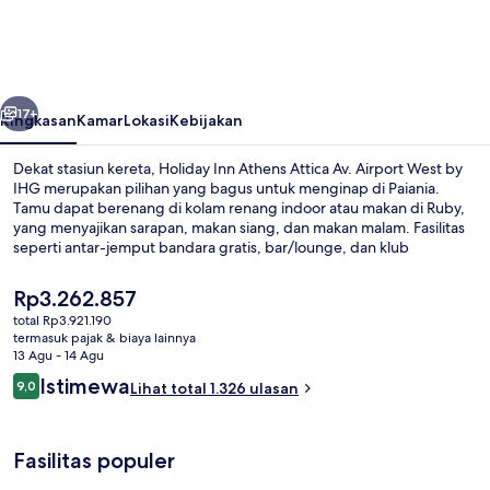
Athens
Attica
Av.
belumnya
Berikutnya
Airport
17+
Ringkasan
Kamar
Lokasi
Kebijakan
West
Dekat stasiun kereta, Holiday Inn Athens Attica Av. Airport West by
by
IHG merupakan pilihan yang bagus untuk menginap di Paiania.
Tamu dapat berenang di kolam renang indoor atau makan di Ruby,
IHG
yang menyajikan sarapan, makan siang, dan makan malam. Fasilitas
seperti antar-jemput bandara gratis, bar/lounge, dan klub
kesehatan adalah keunggulan lain yang bisa Anda nikmati. Para
traveler menyukai staf dan restoran.
Harga
Rp3.262.857
saat
total Rp3.921.190
ini
termasuk pajak & biaya lainnya
Pemandangan dari kamar
Rp3.262.857
13 Agu - 14 Agu
Ulasan
Istimewa
9,0
Lihat total 1.326 ulasan
9,0 dari 10
Fasilitas populer