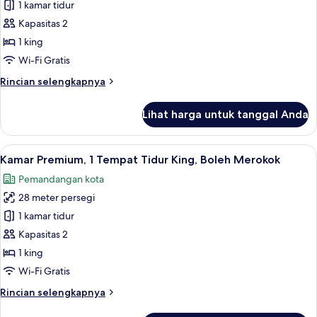
Kamar
1 kamar tidur
Premium,
Kapasitas 2
1
1 king
Tempat
Wi-Fi Gratis
Tidur
Rincian
Rincian selengkapnya
King,
lebih
Bebas
lanjut
Lihat harga untuk tanggal Anda
Asap
untuk
Kamar
Rokok
Premium,
Lihat
Seprai premium, selimut bulu angsa, 
3
1
Kamar Premium, 1 Tempat Tidur King, Boleh Merokok
semua
Tempat
Pemandangan kota
Tidur
foto
King,
28 meter persegi
untuk
Bebas
Kamar
1 kamar tidur
Asap
Premium,
Rokok
Kapasitas 2
1
1 king
Tempat
Wi-Fi Gratis
Tidur
Rincian
Rincian selengkapnya
King,
lebih
Boleh
lanjut