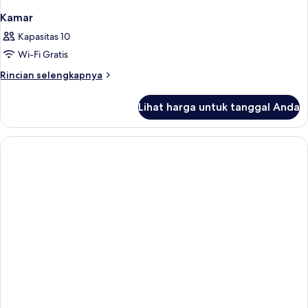
Kamar
Kapasitas 10
Wi-Fi Gratis
Rincian
Rincian selengkapnya
lebih
lanjut
Lihat harga untuk tanggal Anda
untuk
Kamar