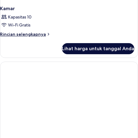
Kamar
Kapasitas 10
Wi-Fi Gratis
Rincian
Rincian selengkapnya
lebih
lanjut
Lihat harga untuk tanggal Anda
untuk
Kamar