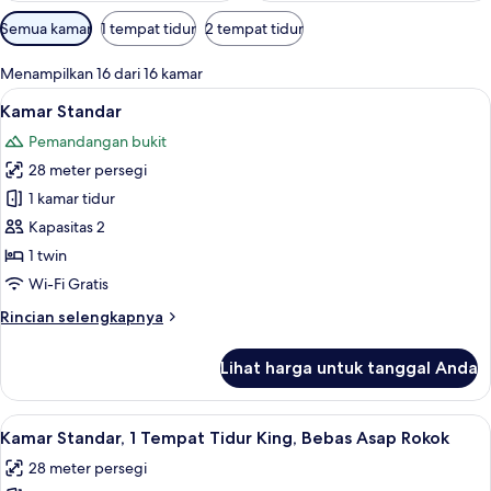
Filter
Semua kamar
1 tempat tidur
2 tempat tidur
tersedia
untuk
Menampilkan 16 dari 16 kamar
kamar
Lihat
Seprai premium, selimut bulu angsa, 
5
Kamar Standar
semua
Pemandangan bukit
foto
28 meter persegi
untuk
Kamar
1 kamar tidur
Standar
Kapasitas 2
1 twin
Wi-Fi Gratis
Rincian
Rincian selengkapnya
lebih
lanjut
Lihat harga untuk tanggal Anda
untuk
Kamar
Standar
Lihat
Seprai premium, selimut bulu angsa, 
4
Kamar Standar, 1 Tempat Tidur King, Bebas Asap Rokok
semua
28 meter persegi
foto