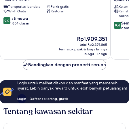
by
Airport
Transportasi bandara
Parkir gratis
Kolam
Smile
Spata-
Wi-Fi Gratis
Restoran
Ramah
hotels
Artemid
peliha
Rafina-
9.0
Istimewa
9,0
9.4
Pikermi
Sem
dari
1.854 ulasan
9,4
dari
2.64
10,
10,
Istimewa,
Harga
Rp1.909.351
Sempur
1.854
sekarang
2.646
ulasan
total Rp2.374.865
Rp1.909.351
ulasan
termasuk pajak & biaya lainnya
16 Agu - 17 Agu
Bandingkan dengan properti serupa
Login untuk melihat diskon dan manfaat yang memenuhi
syarat. Lebih banyak reward untuk lebih banyak petualangan!
Login
Daftar sekarang, gratis
Tentang kawasan sekitar