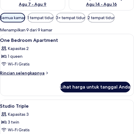
Agu 7 - Agu 9
Agu 14 - Agu 16
Filter
Semua kamar
1 tempat tidur
3+ tempat tidur
2 tempat tidur
tersedia
untuk
Menampilkan 9 dari 9 kamar
kamar
Lihat
Meja kerja, kedap suara, dan setrika/m
5
One Bedroom Apartment
semua
Kapasitas 2
foto
1 queen
untuk
One
Wi-Fi Gratis
Bedroom
Rincian
Rincian selengkapnya
Apartment
lebih
lanjut
Lihat harga untuk tanggal Anda
untuk
One
Bedroom
Lihat
Meja kerja, kedap suara, dan setrika/m
1
Apartment
Studio Triple
semua
Kapasitas 3
foto
3 twin
untuk
Studio
Wi-Fi Gratis