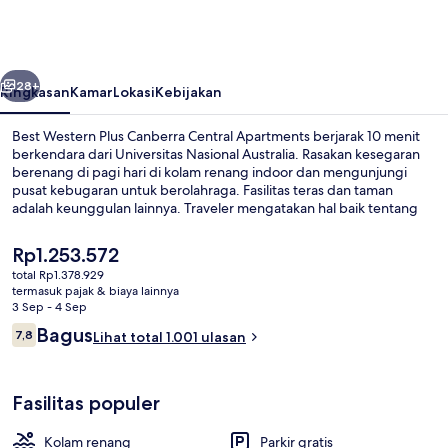
Plus
Canberra
Central
belumnya
Berikutnya
Apartments
28+
Ringkasan
Kamar
Lokasi
Kebijakan
Best Western Plus Canberra Central Apartments berjarak 10 menit
berkendara dari Universitas Nasional Australia. Rasakan kesegaran
berenang di pagi hari di kolam renang indoor dan mengunjungi
pusat kebugaran untuk berolahraga. Fasilitas teras dan taman
adalah keunggulan lainnya. Traveler mengatakan hal baik tentang
staf.
Harga
Rp1.253.572
saat
total Rp1.378.929
ini
termasuk pajak & biaya lainnya
Detail eksterior
Rp1.253.572
3 Sep - 4 Sep
Ulasan
Bagus
7,8
Lihat total 1.001 ulasan
7,8 dari 10
Fasilitas populer
Kolam renang
Parkir gratis