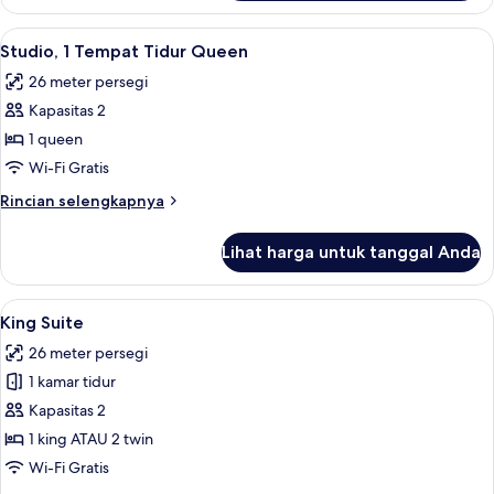
Apartemen,
2
Lihat
Meja kerja, kedap suara, dan setrika/m
4
kamar
Studio, 1 Tempat Tidur Queen
semua
tidur
26 meter persegi
foto
Kapasitas 2
untuk
Studio,
1 queen
1
Wi-Fi Gratis
Tempat
Rincian
Rincian selengkapnya
Tidur
lebih
Queen
lanjut
Lihat harga untuk tanggal Anda
untuk
Studio,
1
Lihat
Meja kerja, kedap suara, dan setrika/m
4
Tempat
King Suite
semua
Tidur
26 meter persegi
Queen
foto
1 kamar tidur
untuk
King
Kapasitas 2
Suite
1 king ATAU 2 twin
Wi-Fi Gratis