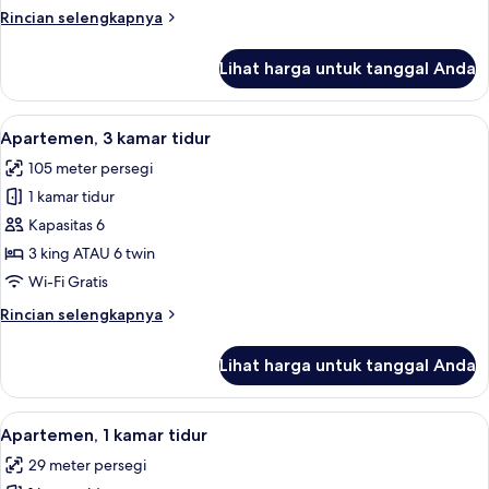
Triple
Rincian
Rincian selengkapnya
lebih
lanjut
Lihat harga untuk tanggal Anda
untuk
Studio
Triple
Lihat
Apartemen, 3 kamar tidur | Ruang kelua
8
Apartemen, 3 kamar tidur
semua
105 meter persegi
foto
1 kamar tidur
untuk
Apartemen,
Kapasitas 6
3
3 king ATAU 6 twin
kamar
Wi-Fi Gratis
tidur
Rincian
Rincian selengkapnya
lebih
lanjut
Lihat harga untuk tanggal Anda
untuk
Apartemen,
3
Lihat
Meja kerja, kedap suara, dan setrika/m
5
kamar
Apartemen, 1 kamar tidur
semua
tidur
29 meter persegi
foto