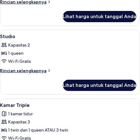
Rincian
Rincian selengkapnya
lebih
lanjut
Lihat harga untuk tanggal Anda
untuk
King
Suite
Lihat
Meja kerja, kedap suara, dan setrika/m
3
Studio
semua
Kapasitas 2
foto
1 queen
untuk
Studio
Wi-Fi Gratis
Rincian
Rincian selengkapnya
lebih
lanjut
Lihat harga untuk tanggal Anda
untuk
Studio
Lihat
Meja kerja, kedap suara, dan setrika/m
4
Kamar Triple
semua
1 kamar tidur
foto
Kapasitas 3
untuk
Kamar
1 twin dan 1 queen ATAU 3 twin
Triple
Wi-Fi Gratis