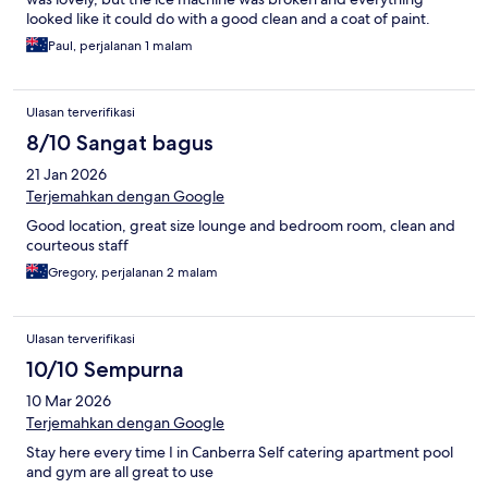
looked like it could do with a good clean and a coat of paint.
Room was large and comfortable.
Paul, perjalanan 1 malam
Ulasan terverifikasi
8/10 Sangat bagus
21 Jan 2026
Terjemahkan dengan Google
Good location, great size lounge and bedroom room, clean and
courteous staff
Gregory, perjalanan 2 malam
Ulasan terverifikasi
10/10 Sempurna
10 Mar 2026
Terjemahkan dengan Google
Stay here every time I in Canberra Self catering apartment pool
and gym are all great to use