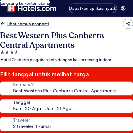
Langsung ke konten utama
Dapatkan aplikasinya
Lihat semua properti
Best Western Plus Canberra
Central Apartments
Properti
bintang
Hotel Canberra pinggiran kota dengan kolam renang indoor
3.5
Pilih tanggal untuk melihat harga
Ke mana?
Tanggal
Traveler