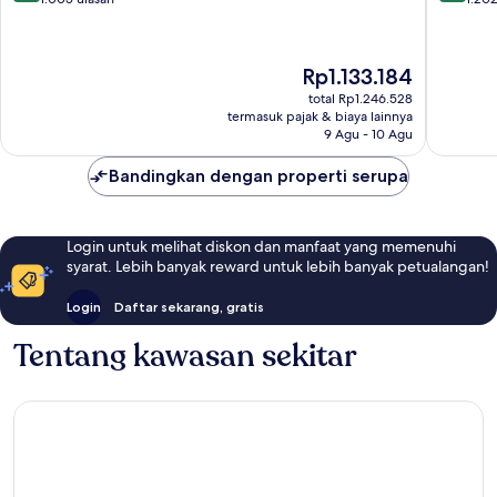
10,
10,
Sangat
Luar
Baik,
Biasa,
Harga
Rp1.133.184
1.005
1.202
sekarang
ulasan
ulasan
total Rp1.246.528
Rp1.133.184
termasuk pajak & biaya lainnya
9 Agu - 10 Agu
Bandingkan dengan properti serupa
Login untuk melihat diskon dan manfaat yang memenuhi
syarat. Lebih banyak reward untuk lebih banyak petualangan!
Login
Daftar sekarang, gratis
Tentang kawasan sekitar