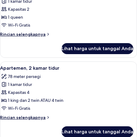
1 kamar tidur
untuk
Apartemen,
Kapasitas 2
1
1 queen
kamar
Wi-Fi Gratis
tidur
Rincian
Rincian selengkapnya
lebih
lanjut
Lihat harga untuk tanggal Anda
untuk
Apartemen,
1
Lihat
Apartemen, 2 kamar tidur | Dapur priba
6
kamar
Apartemen, 2 kamar tidur
semua
tidur
78 meter persegi
foto
1 kamar tidur
untuk
Apartemen,
Kapasitas 4
2
1 king dan 2 twin ATAU 4 twin
kamar
Wi-Fi Gratis
tidur
Rincian
Rincian selengkapnya
lebih
lanjut
Lihat harga untuk tanggal Anda
untuk