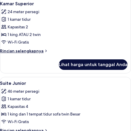
Lihat
5
Kamar Superior
semua
24 meter persegi
foto
1 kamar tidur
untuk
Kamar
Kapasitas 2
Superior
1 king ATAU 2 twin
Wi-Fi Gratis
Rincian
Rincian selengkapnya
lebih
lanjut
Lihat harga untuk tanggal Anda
untuk
Kamar
Superior
Lihat
Suite Junior | Brankas, meja kerja, da
9
Suite Junior
semua
46 meter persegi
foto
1 kamar tidur
untuk
Suite
Kapasitas 4
Junior
1 king dan 1 tempat tidur sofa twin Besar
Wi-Fi Gratis
Rincian
Rincian selengkapnya