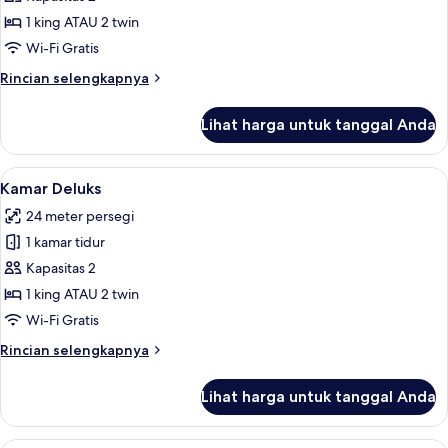
Comfort
1 king ATAU 2 twin
Wi-Fi Gratis
Rincian
Rincian selengkapnya
lebih
lanjut
Lihat harga untuk tanggal Anda
untuk
Kamar
Comfort
Lihat
Kamar Deluks | Brankas, meja kerja, d
5
Kamar Deluks
semua
24 meter persegi
foto
1 kamar tidur
untuk
Kamar
Kapasitas 2
Deluks
1 king ATAU 2 twin
Wi-Fi Gratis
Rincian
Rincian selengkapnya
lebih
lanjut
Lihat harga untuk tanggal Anda
untuk
Kamar
Deluks
Kamar Superior | Brankas, meja kerja,