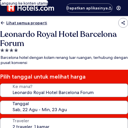
Langsung ke konten utama
Dapatkan aplikasinya
Lihat semua properti
Leonardo Royal Hotel Barcelona
Forum
Properti
bintang
Barcelona hotel dengan kolam renang luar ruangan, terhubung dengan
4.0
pusat konvensi
Pilih tanggal untuk melihat harga
Ke mana?
Tanggal
Traveler