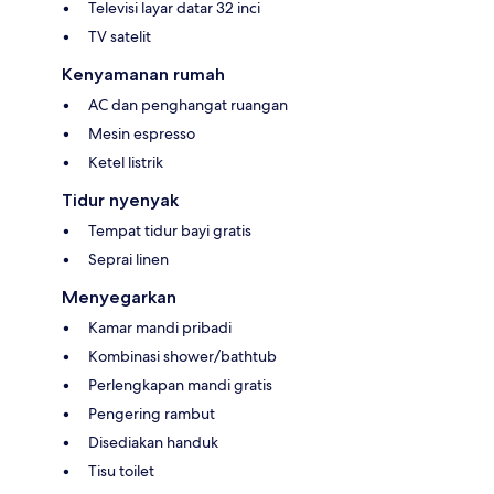
Televisi layar datar 32 inci
TV satelit
Kenyamanan rumah
AC dan penghangat ruangan
Mesin espresso
Ketel listrik
Tidur nyenyak
Tempat tidur bayi gratis
Seprai linen
Menyegarkan
Kamar mandi pribadi
Kombinasi shower/bathtub
Perlengkapan mandi gratis
Pengering rambut
Disediakan handuk
Tisu toilet