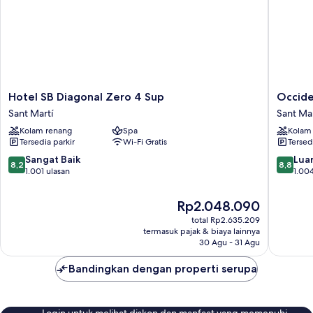
Hotel
Occiden
Hotel SB Diagonal Zero 4 Sup
Occide
SB
Atenea
Sant Martí
Sant Mar
Diagonal
Mar-
Kolam renang
Spa
Kolam
Zero
Adults
Tersedia parkir
Wi-Fi Gratis
Tersed
4
Only
Sup
Sant
8.2
8.8
Sangat Baik
Luar
8,2
8,8
Sant
Martí
dari
dari
1.001 ulasan
1.004
Martí
10,
10,
Sangat
Luar
Harga
Rp2.048.090
Baik,
Biasa,
sekarang
total Rp2.635.209
1.001
1.004
Rp2.048.090
termasuk pajak & biaya lainnya
ulasan
ulasan
30 Agu - 31 Agu
Bandingkan dengan properti serupa
Login untuk melihat diskon dan manfaat yang memenuhi