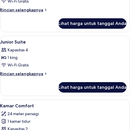
Deluxe
Wi-Fi Gratis
Room
Rincian
Rincian selengkapnya
With
lebih
lanjut
Sea
Lihat harga untuk tanggal Anda
untuk
View
Deluxe
Room
Lihat
Brankas, meja kerja, dan ruang kerja 
18
With
Junior Suite
semua
Sea
Kapasitas 4
View
foto
1 king
untuk
Junior
Wi-Fi Gratis
Suite
Rincian
Rincian selengkapnya
lebih
lanjut
Lihat harga untuk tanggal Anda
untuk
Junior
Suite
Lihat
Kamar Comfort | Brankas, meja kerja,
4
Kamar Comfort
semua
24 meter persegi
foto
1 kamar tidur
untuk
Kamar
Kapasitas 2