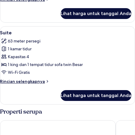
lebih
lanjut
Lihat harga untuk tanggal Anda
untuk
Suite
Junior
Lihat
Suite | Brankas, meja kerja, dan ruang
7
Suite
semua
63 meter persegi
foto
1 kamar tidur
untuk
Suite
Kapasitas 4
1 king dan 1 tempat tidur sofa twin Besar
Wi-Fi Gratis
Rincian
Rincian selengkapnya
lebih
lanjut
Lihat harga untuk tanggal Anda
untuk
Suite
Properti serupa
Hotel SB Diagonal Zero 4 Sup
Occident