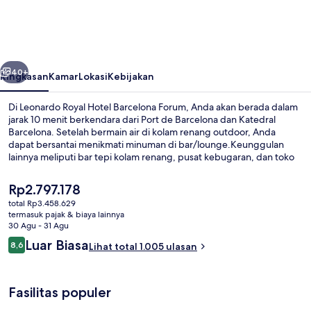
Hotel
Barcelona
Forum
belumnya
Berikutnya
40+
Ringkasan
Kamar
Lokasi
Kebijakan
Di Leonardo Royal Hotel Barcelona Forum, Anda akan berada dalam
jarak 10 menit berkendara dari Port de Barcelona dan Katedral
Barcelona. Setelah bermain air di kolam renang outdoor, Anda
dapat bersantai menikmati minuman di bar/lounge.Keunggulan
lainnya meliputi bar tepi kolam renang, pusat kebugaran, dan toko
roti/camilan. Para traveler terkesan dengan staf. Transportasi umum
berada tidak jauh: Stasiun El Maresme-Forum berjarak 6 menit dan
Harga
Rp2.797.178
Stasiun Besos Mar berjarak 9 menit.
saat
total Rp3.458.629
ini
termasuk pajak & biaya lainnya
Kolam renang outdoor, dengan kursi 
Rp2.797.178
30 Agu - 31 Agu
Ulasan
Luar Biasa
8,6
Lihat total 1.005 ulasan
8,6 dari 10
Fasilitas populer