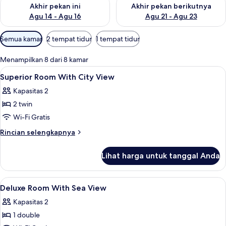
Periksa ketersediaan untuk akhir pekan ini Agu 14 - Agu 16
Periksa ketersediaan untuk ak
Akhir pekan ini
Akhir pekan berikutnya
Agu 14 - Agu 16
Agu 21 - Agu 23
Filter
Semua kamar
2 tempat tidur
1 tempat tidur
tersedia
untuk
Menampilkan 8 dari 8 kamar
kamar
Lihat
Brankas, meja kerja, dan ruang kerja 
4
Superior Room With City View
semua
Kapasitas 2
foto
2 twin
untuk
Superior
Wi-Fi Gratis
Room
Rincian
Rincian selengkapnya
With
lebih
lanjut
City
Lihat harga untuk tanggal Anda
untuk
View
Superior
Room
Lihat
Brankas, meja kerja, dan ruang kerja 
4
With
Deluxe Room With Sea View
semua
City
Kapasitas 2
View
foto
1 double
untuk