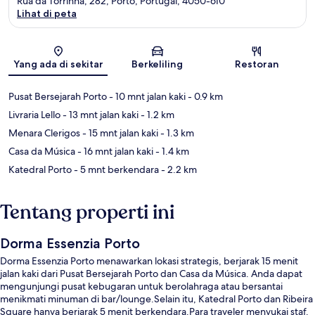
Rua da Torrinha, 282, Porto, Portugal, 4050-610
Lihat di peta
Peta
Yang ada di sekitar
Berkeliling
Restoran
Pusat Bersejarah Porto
- 10 mnt jalan kaki
- 0.9 km
Livraria Lello
- 13 mnt jalan kaki
- 1.2 km
Menara Clerigos
- 15 mnt jalan kaki
- 1.3 km
Casa da Música
- 16 mnt jalan kaki
- 1.4 km
Katedral Porto
- 5 mnt berkendara
- 2.2 km
Tentang properti ini
Dorma Essenzia Porto
Dorma Essenzia Porto menawarkan lokasi strategis, berjarak 15 menit
jalan kaki dari Pusat Bersejarah Porto dan Casa da Música. Anda dapat
mengunjungi pusat kebugaran untuk berolahraga atau bersantai
menikmati minuman di bar/lounge.Selain itu, Katedral Porto dan Ribeira
Square hanya berjarak 5 menit berkendara.Para traveler menyukai staf.