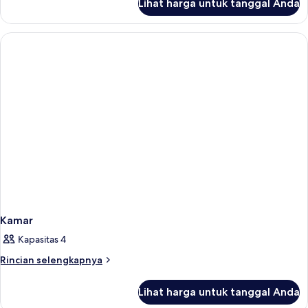
Lihat harga untuk tanggal Anda
untuk
single
Double
use
room
with
balcony
single
use
Kamar
Kapasitas 4
Rincian
Rincian selengkapnya
lebih
lanjut
Lihat harga untuk tanggal Anda
untuk