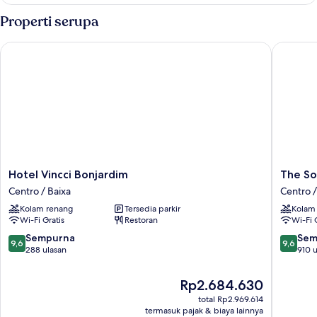
Kamar
Properti serupa
Hotel Vincci Bonjardim
The Soci
Hotel
The
Hotel Vincci Bonjardim
The So
Vincci
Social
Centro / Baixa
Centro /
Bonjardim
Hub
Kolam renang
Tersedia parkir
Kolam
Centro
Porto
Wi-Fi Gratis
Restoran
Wi-Fi 
/
Centro
Baixa
/
9.6
9.6
Sempurna
Sem
9,6
9,6
Baixa
dari
dari
288 ulasan
910 u
10,
10,
Sempurna,
Sempur
Harga
Rp2.684.630
288
910
sekarang
total Rp2.969.614
ulasan
ulasan
Rp2.684.630
termasuk pajak & biaya lainnya