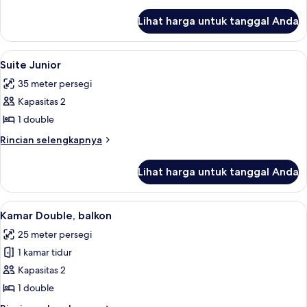
untuk
lebih
lanjut
1
Lihat harga untuk tanggal Anda
untuk
Orang
Kamar
Double
Lihat
Minibar, brankas, ruang kerja ramah 
10
untuk
Suite Junior
semua
1
35 meter persegi
Orang
foto
Kapasitas 2
untuk
Suite
1 double
Junior
Rincian
Rincian selengkapnya
lebih
lanjut
Lihat harga untuk tanggal Anda
untuk
Suite
Junior
Lihat
Minibar, brankas, ruang kerja ramah 
15
Kamar Double, balkon
semua
25 meter persegi
foto
1 kamar tidur
untuk
Kamar
Kapasitas 2
Double,
1 double
balkon