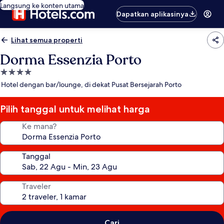
Langsung ke konten utama
Dapatkan aplikasinya
Lihat semua properti
Dorma Essenzia Porto
Properti
bintang
Hotel dengan bar/lounge, di dekat Pusat Bersejarah Porto
4.0
Pilih tanggal untuk melihat harga
Ke mana?
Tanggal
Traveler
Cari