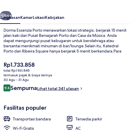
belumnya
Berikutnya
54+
Ringkasan
Kamar
Lokasi
Kebijakan
Dorma Essenzia Porto menawarkan lokasi strategis, berjarak 15 menit
jalan kaki dari Pusat Bersejarah Porto dan Casa da Música. Anda
dapat mengunjungi pusat kebugaran untuk berolahraga atau
bersantai menikmati minuman di bar/lounge.Selain itu, Katedral
Porto dan Ribeira Square hanya berjarak 5 menit berkendara.Para
traveler menyukai staf. Transportasi umum berada tidak jauh:
Stasiun Carolina Michaelis berjarak 10 menit dan Pemberhentian
Harga
Rp1.733.858
Hosp. Sto. António berjarak 10 menit.
saat
total Rp1.961.845
ini
termasuk pajak & biaya lainnya
Restoran
Rp1.733.858
30 Agu - 31 Agu
Ulasan
Sempurna
9,4
Lihat total 341 ulasan
9,4 dari 10
Fasilitas populer
Transportasi bandara
Tersedia parkir
Wi-Fi Gratis
AC