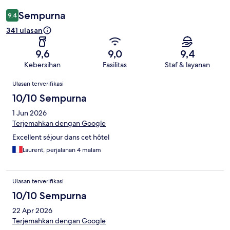
Sempurna
9,4
341 ulasan
9,6
9,0
9,4
Kebersihan
Fasilitas
Staf & layanan
Ulasan
Ulasan terverifikasi
10/10 Sempurna
1 Jun 2026
Terjemahkan dengan Google
Excellent séjour dans cet hôtel
Laurent, perjalanan 4 malam
Ulasan terverifikasi
10/10 Sempurna
22 Apr 2026
Terjemahkan dengan Google