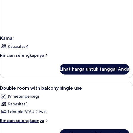
Kamar
Kapasitas 4
Rincian
Rincian selengkapnya
lebih
lanjut
Lihat harga untuk tanggal Anda
untuk
Kamar
Lihat
Minibar, brankas, ruang kerja ramah 
1
Double room with balcony single use
semua
19 meter persegi
foto
Kapasitas 1
untuk
Double
1 double ATAU 2 twin
room
Rincian
Rincian selengkapnya
with
lebih
lanjut
balcony