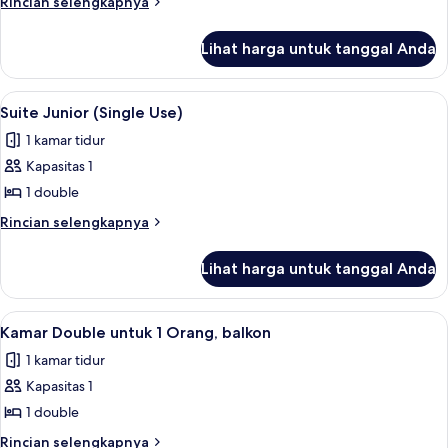
Rincian
Rincian selengkapnya
lebih
lanjut
Lihat harga untuk tanggal Anda
untuk
Kamar
Double,
Lihat
Minibar, brankas, ruang kerja ramah 
7
balkon
Suite Junior (Single Use)
semua
1 kamar tidur
foto
Kapasitas 1
untuk
Suite
1 double
Junior
Rincian
Rincian selengkapnya
(Single
lebih
lanjut
Use)
Lihat harga untuk tanggal Anda
untuk
Suite
Junior
Lihat
Minibar, brankas, ruang kerja ramah 
10
(Single
Kamar Double untuk 1 Orang, balkon
semua
Use)
1 kamar tidur
foto
Kapasitas 1
untuk
Kamar
1 double
Double
Rincian
Rincian selengkapnya