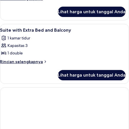
untuk
lebih
lanjut
1
Lihat harga untuk tanggal Anda
untuk
Orang,
Kamar
balkon
Double
Lihat
Suite with Extra Bed and Balcony | Mi
6
untuk
Suite with Extra Bed and Balcony
semua
1
1 kamar tidur
Orang,
foto
balkon
Kapasitas 3
untuk
Suite
1 double
with
Rincian
Rincian selengkapnya
Extra
lebih
lanjut
Bed
Lihat harga untuk tanggal Anda
untuk
and
Suite
Balcony
with
Extra
Bed
and
Balcony