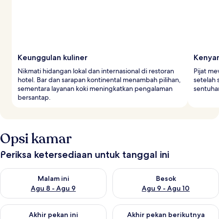
Keunggulan kuliner
Kenya
Nikmati hidangan lokal dan internasional di restoran
Pijat m
hotel. Bar dan sarapan kontinental menambah pilihan,
setelah
sementara layanan koki meningkatkan pengalaman
sentuha
bersantap.
Opsi kamar
Periksa ketersediaan untuk tanggal ini
Periksa ketersediaan untuk malam ini Agu 8 - Agu 9
Periksa ketersediaan untuk be
Malam ini
Besok
Agu 8 - Agu 9
Agu 9 - Agu 10
Periksa ketersediaan untuk akhir pekan ini Agu 14 - Agu 16
Periksa ketersediaan untuk ak
Akhir pekan ini
Akhir pekan berikutnya