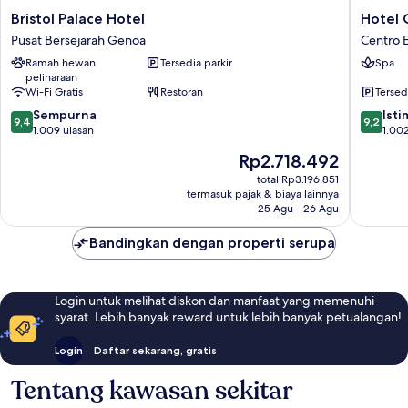
Bristol
Hotel
Bristol Palace Hotel
Hotel 
Palace
Continen
Pusat Bersejarah Genoa
Centro E
Hotel
Genova
Ramah hewan
Tersedia parkir
Spa
Pusat
Centro
peliharaan
Bersejarah
Est
Wi-Fi Gratis
Restoran
Tersed
Genoa
9.4
9.2
Sempurna
Ist
9,4
9,2
dari
dari
1.009 ulasan
1.002
10,
10,
Harga
Rp2.718.492
Sempurna,
Istimew
sekarang
1.009
1.002
total Rp3.196.851
Rp2.718.492
termasuk pajak & biaya lainnya
ulasan
ulasan
25 Agu - 26 Agu
Bandingkan dengan properti serupa
Login untuk melihat diskon dan manfaat yang memenuhi
syarat. Lebih banyak reward untuk lebih banyak petualangan!
Login
Daftar sekarang, gratis
Tentang kawasan sekitar