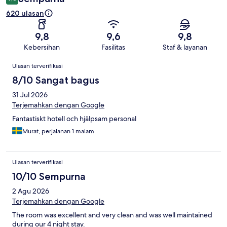
620 ulasan
9,8
9,6
9,8
Kebersihan
Fasilitas
Staf & layanan
Ulasan
Ulasan terverifikasi
8/10 Sangat bagus
31 Jul 2026
Terjemahkan dengan Google
Fantastiskt hotell och hjälpsam personal
Murat, perjalanan 1 malam
Ulasan terverifikasi
10/10 Sempurna
2 Agu 2026
Terjemahkan dengan Google
The room was excellent and very clean and was well maintained
during our 4 night stay.