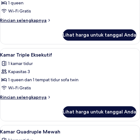
Kamar
1 queen
Double
Wi-Fi Gratis
Superior
Rincian
Rincian selengkapnya
lebih
lanjut
Lihat harga untuk tanggal Anda
untuk
Kamar
Double
Lihat
Kamar Triple Eksekutif | Minibar, bran
6
Superior
Kamar Triple Eksekutif
semua
1 kamar tidur
foto
Kapasitas 3
untuk
Kamar
1 queen dan 1 tempat tidur sofa twin
Triple
Wi-Fi Gratis
Eksekutif
Rincian
Rincian selengkapnya
lebih
lanjut
Lihat harga untuk tanggal Anda
untuk
Kamar
Triple
Lihat
Kamar Quadruple Mewah | Minibar, bra
7
Eksekutif
Kamar Quadruple Mewah
semua