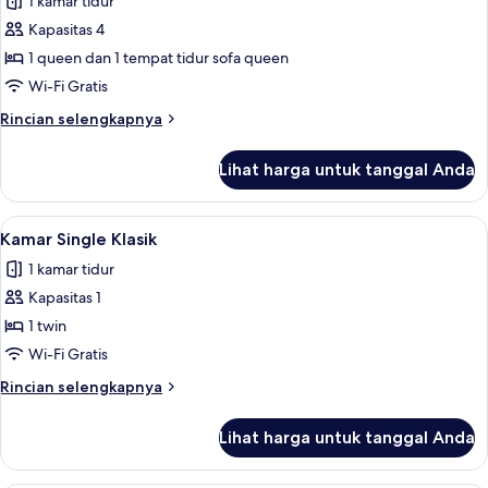
1 kamar tidur
foto
Kapasitas 4
untuk
Kamar
1 queen dan 1 tempat tidur sofa queen
Quadruple
Wi-Fi Gratis
Mewah
Rincian
Rincian selengkapnya
lebih
lanjut
Lihat harga untuk tanggal Anda
untuk
Kamar
Quadruple
Lihat
Kamar Single Klasik | Minibar, brankas
6
Mewah
Kamar Single Klasik
semua
1 kamar tidur
foto
Kapasitas 1
untuk
Kamar
1 twin
Single
Wi-Fi Gratis
Klasik
Rincian
Rincian selengkapnya
lebih
lanjut
Lihat harga untuk tanggal Anda
untuk
Kamar
Single