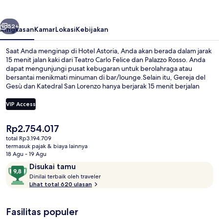
belumnya
Berikutnya
52+
Ringkasan
Kamar
Lokasi
Kebijakan
Saat Anda menginap di Hotel Astoria, Anda akan berada dalam jarak
15 menit jalan kaki dari Teatro Carlo Felice dan Palazzo Rosso. Anda
dapat mengunjungi pusat kebugaran untuk berolahraga atau
bersantai menikmati minuman di bar/lounge.Selain itu, Gereja del
Gesù dan Katedral San Lorenzo hanya berjarak 15 menit berjalan
kaki.Staf dan sarapan mendapatkan nilai yang bagus dari para
traveler.
VIP Access
Harga
Rp2.754.017
Lobi
saat
total Rp3.194.709
ini
termasuk pajak & biaya lainnya
Rp2.754.017
18 Agu - 19 Agu
Ulasan
9,8
Disukai tamu
D
dari
Dinilai terbaik oleh traveler
i
Lihat total 620 ulasan
10,
n
Disukai
i
tamu
Fasilitas populer
l