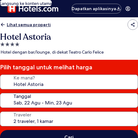
Langsung ke konten utama
Dapatkan aplikasinya
Lihat semua properti
Hotel Astoria
Properti
bintang
Hotel dengan bar/lounge, di dekat Teatro Carlo Felice
4.0
Pilih tanggal untuk melihat harga
Ke mana?
Tanggal
Traveler
Cari