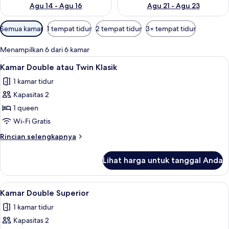
Agu 14 - Agu 16
Agu 21 - Agu 23
Filter
Semua kamar
1 tempat tidur
2 tempat tidur
3+ tempat tidur
tersedia
untuk
Menampilkan 6 dari 6 kamar
kamar
Lihat
Kamar Double atau Twin Klasik | Minib
4
Kamar Double atau Twin Klasik
semua
1 kamar tidur
foto
Kapasitas 2
untuk
Kamar
1 queen
Double
Wi-Fi Gratis
atau
Rincian
Rincian selengkapnya
Twin
lebih
Klasik
lanjut
Lihat harga untuk tanggal Anda
untuk
Kamar
Double
Lihat
Kamar Double Superior | Minibar, bran
4
atau
Kamar Double Superior
semua
Twin
1 kamar tidur
Klasik
foto
Kapasitas 2
untuk