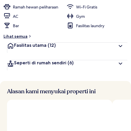
a
i
Ramah hewan peliharaan
Wi-Fi Gratis
t
AC
Gym
e
Bar
Fasilitas laundry
r
b
Lihat semua
a
i
Fasilitas utama
(12)
k
o
Seperti di rumah sendiri
(6)
l
e
h
t
r
Alasan kami menyukai properti ini
a
v
e
l
e
r