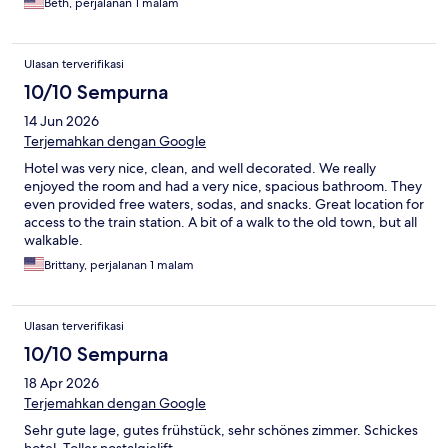
Beth, perjalanan 1 malam
Ulasan terverifikasi
10/10 Sempurna
14 Jun 2026
Terjemahkan dengan Google
Hotel was very nice, clean, and well decorated. We really
enjoyed the room and had a very nice, spacious bathroom. They
even provided free waters, sodas, and snacks. Great location for
access to the train station. A bit of a walk to the old town, but all
walkable.
Brittany, perjalanan 1 malam
Ulasan terverifikasi
10/10 Sempurna
18 Apr 2026
Terjemahkan dengan Google
Sehr gute lage, gutes frühstück, sehr schönes zimmer. Schickes
hotel. Toller nostalgielift