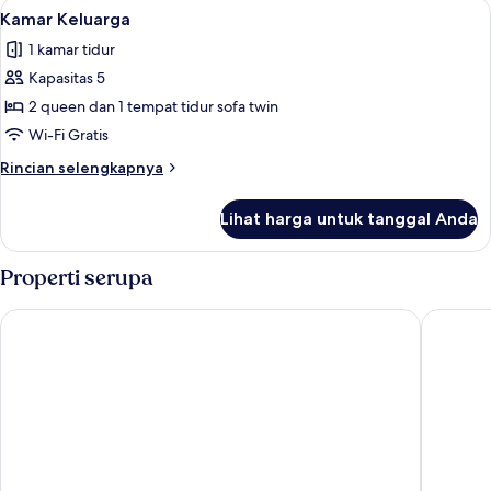
Lihat
Kamar Keluarga | Minibar, brankas, me
5
Klasik
Kamar Keluarga
semua
1 kamar tidur
foto
Kapasitas 5
untuk
Kamar
2 queen dan 1 tempat tidur sofa twin
Keluarga
Wi-Fi Gratis
Rincian
Rincian selengkapnya
lebih
lanjut
Lihat harga untuk tanggal Anda
untuk
Kamar
Keluarga
Properti serupa
Bristol Palace Hotel
Hotel Co