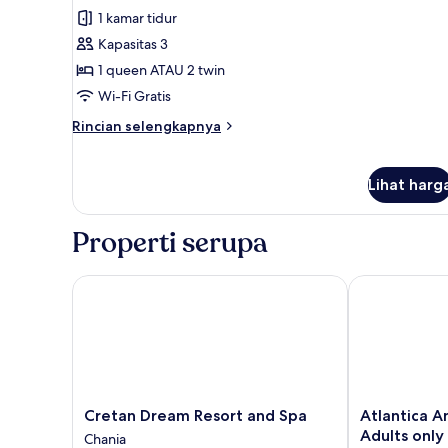
pemandangan
Kamar
1 kamar tidur
kebun
Double
Kapasitas 3
Superior
1 queen ATAU 2 twin
(Panoramic
Wi-Fi Gratis
Sea
Rincian
Rincian selengkapnya
View)
lebih
lanjut
untuk
Lihat harg
Kamar
Double
Superior
Properti serupa
(Panoramic
Sea
Cretan Dream Resort and Spa
Atlantica Ama
View)
Cretan
Atlantica
Cretan Dream Resort and Spa
Atlantica A
Dream
Amalthia
Adults only
Chania