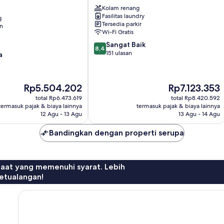
Village
Kolam renang
Platanias
Fasilitas laundry
g
Tersedia parkir
an
Wi-Fi Gratis
8.4
Sangat Baik
8,4
dari
151 ulasan
a
10,
Sangat
Baik,
Harga
Harga
Rp5.504.202
Rp7.123.353
151
sekarang
sekarang
ulasan
total Rp6.473.619
total Rp8.420.592
Rp5.504.202
Rp7.123.353
termasuk pajak & biaya lainnya
termasuk pajak & biaya lainnya
12 Agu - 13 Agu
13 Agu - 14 Agu
Bandingkan dengan properti serupa
faat yang memenuhi syarat. Lebih
etualangan!