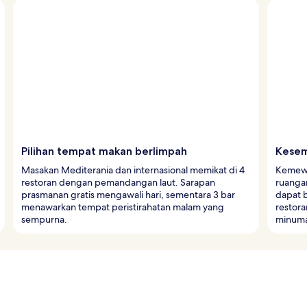
Pilihan tempat makan berlimpah
Kesem
Masakan Mediterania dan internasional memikat di 4
Kemewa
restoran dengan pemandangan laut. Sarapan
ruanga
prasmanan gratis mengawali hari, sementara 3 bar
dapat 
menawarkan tempat peristirahatan malam yang
restora
sempurna.
minuma