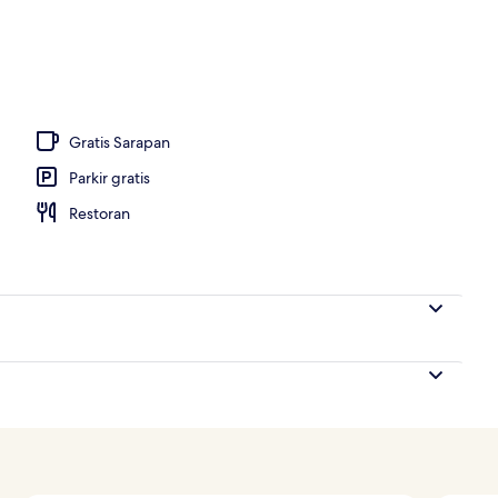
i, kursi berjemur, payung pantai, dan handuk pantai
Gratis Sarapan
Parkir gratis
Restoran