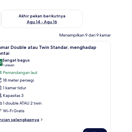
n ini Agu 7 - Agu 9
Periksa ketersediaan untuk akhir pekan berikutnya Agu 14 - A
Akhir pekan berikutnya
Agu 14 - Agu 16
Menampilkan 9 dari 9 kamar
ang | Seprai antialergi, selimut bulu angsa, dan bantalan ekstra lembut
ihat
Kamar Double atau Twin Standar, menghadap pa
10
amar Double atau Twin Standar, menghadap
emua
ntai
oto
Sangat bagus
0
ntuk
8,0 dari 10
(1
1 ulasan
amar
ulasan)
Pemandangan laut
ouble
18 meter persegi
tau
1 kamar tidur
win
Kapasitas 3
tandar,
1 double ATAU 2 twin
enghadap
Wi-Fi Gratis
antai
ncian
ncian selengkapnya
bih
njut