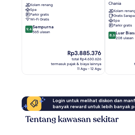
Resort
Beach
Chania
Kolam renang
and
Hotel
Spa
Spa
–
Kolam renan
Parkir gratis
Gratis Sarap
Chania
Adults
Wi-Fi Gratis
Spa
only
Parkir gratis
9.4
Sempurna
Chania
9,4
dari
565 ulasan
8.6
Luar Bias
8,6
10,
dari
208 ulasan
Sempurna,
10,
565
Luar
Harga
Rp3.885.376
ulasan
Biasa,
sekarang
total Rp4.630.626
208
Rp3.885.376
termasuk pajak & biaya lainnya
ulasan
11 Agu - 12 Agu
Login untuk melihat diskon dan man
banyak reward untuk lebih banyak p
Tentang kawasan sekitar