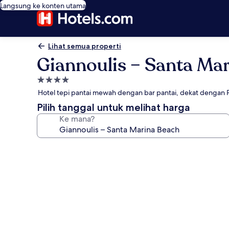
Langsung ke konten utama
Lihat semua properti
Giannoulis – Santa Ma
Properti
bintang
Hotel tepi pantai mewah dengan bar pantai, dekat dengan P
4.0
Pilih tanggal untuk melihat harga
Ke mana?
Galeri
foto
untuk
Giannoulis
–
Santa