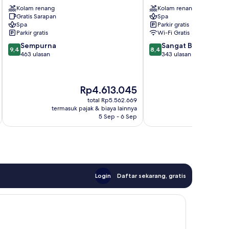
Resort
Hotel
Kolam renang
Kolam renang
Platanias
Chania
Gratis Sarapan
Spa
Spa
Parkir gratis
Parkir gratis
Wi-Fi Gratis
9.4
8.4
Sempurna
Sangat Baik
9,4
8,4
dari
dari
463 ulasan
343 ulasan
10,
10,
Sempurna,
Sangat
463
Baik,
Harga
Har
Rp4.613.045
Rp
ulasan
343
sekarang
sek
ulasan
total Rp5.562.669
Rp4.613.045
Rp5
termasuk pajak & biaya lainnya
termasuk paj
5 Sep - 6 Sep
Login
Daftar sekarang, gratis