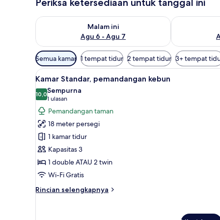
Periksa ketersediaan untuk tanggal ini
Periksa ketersediaan untuk malam ini Agu 6 - Agu 7
Periksa keter
Malam ini
Agu 6 - Agu 7
A
Filter
Semua kamar
1 tempat tidur
2 tempat tidur
3+ tempat tid
tersedia
Lihat
Kamar Standar, pemandangan
untuk
8
Kamar Standar, pemandangan kebun
semua
kamar
Sempurna
foto
10,0
10,0 dari 10
(1
1 ulasan
untuk
ulasan)
Pemandangan taman
Kamar
18 meter persegi
Standar,
1 kamar tidur
pemandangan
Kapasitas 3
kebun
1 double ATAU 2 twin
Wi-Fi Gratis
Rincian
Rincian selengkapnya
lebih
lanjut
untuk