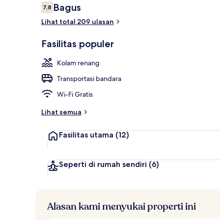
Ulasan
Bagus
7,8
7,8 dari 10
Lihat total 209 ulasan
Pantai pribad
Fasilitas populer
Kolam renang
Transportasi bandara
Wi-Fi Gratis
Lihat semua
Fasilitas utama
(12)
Seperti di rumah sendiri
(6)
Alasan kami menyukai properti ini