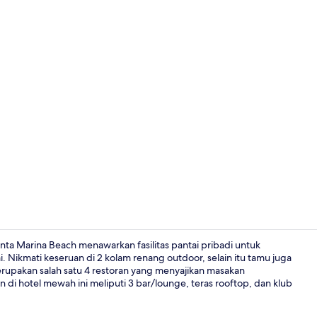
Eksterior
anta Marina Beach menawarkan fasilitas pantai pribadi untuk
. Nikmati keseruan di 2 kolam renang outdoor, selain itu tamu juga
erupakan salah satu 4 restoran yang menyajikan masakan
2 kolam ren
di hotel mewah ini meliputi 3 bar/lounge, teras rooftop, dan klub