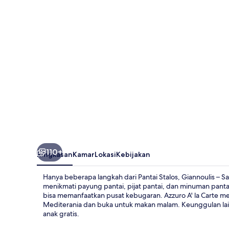
Marina
Beach
110+
Ringkasan
Kamar
Lokasi
Kebijakan
Hanya beberapa langkah dari Pantai Stalos, Giannoulis – S
menikmati payung pantai, pijat pantai, dan minuman pantai
bisa memanfaatkan pusat kebugaran. Azzuro A' la Carte m
Mediterania dan buka untuk makan malam. Keunggulan lain 
anak gratis.