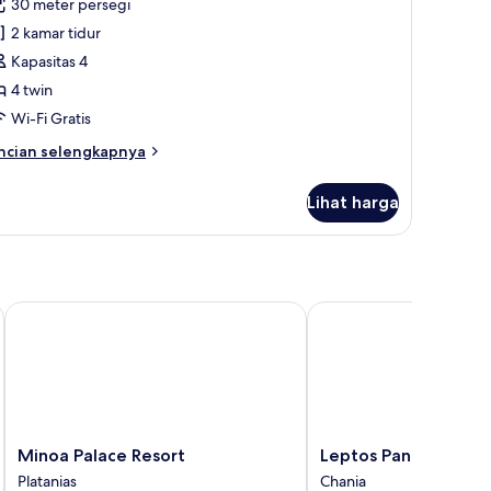
ulasan)
30 meter persegi
upleks
2 kamar tidur
eluarga
Kapasitas 4
4 twin
Wi-Fi Gratis
ncian
ncian selengkapnya
bih
njut
Lihat harga
tuk
pleks
luarga
Minoa Palace Resort
Leptos Panorama Hote
Minoa
Leptos
Minoa Palace Resort
Leptos Panorama Ho
Palace
Panorama
Platanias
Chania