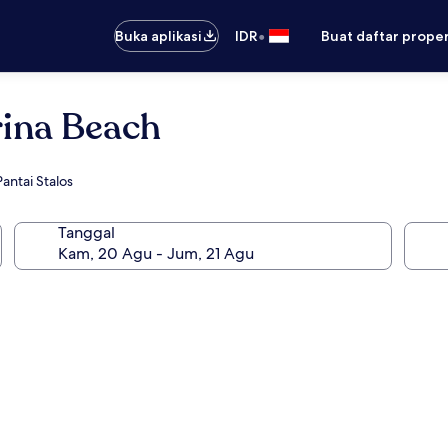
•
Buka aplikasi
IDR
Buat daftar prope
rina Beach
antai Stalos
Tanggal