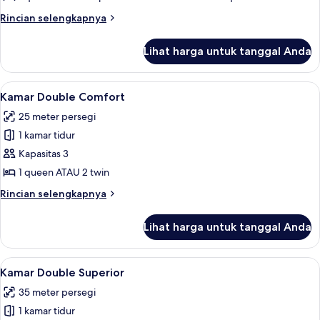
(Exclusive)
Rincian
Rincian selengkapnya
lebih
lanjut
Lihat harga untuk tanggal Anda
untuk
Suite
Junior
Lihat
Seprai antialergi, minibar, brankas, da
4
(Exclusive)
Kamar Double Comfort
semua
25 meter persegi
foto
1 kamar tidur
untuk
Kamar
Kapasitas 3
Double
1 queen ATAU 2 twin
Comfort
Rincian
Rincian selengkapnya
lebih
lanjut
Lihat harga untuk tanggal Anda
untuk
Kamar
Double
Lihat
Seprai antialergi, minibar, brankas, da
5
Comfort
Kamar Double Superior
semua
35 meter persegi
foto
1 kamar tidur
untuk