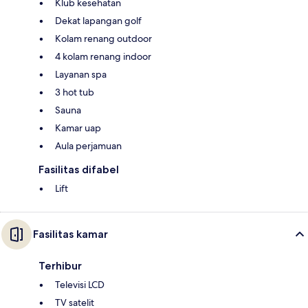
Klub kesehatan
Dekat lapangan golf
Kolam renang outdoor
4 kolam renang indoor
Layanan spa
3 hot tub
Sauna
Kamar uap
Aula perjamuan
Fasilitas difabel
Lift
Fasilitas kamar
Terhibur
Televisi LCD
TV satelit