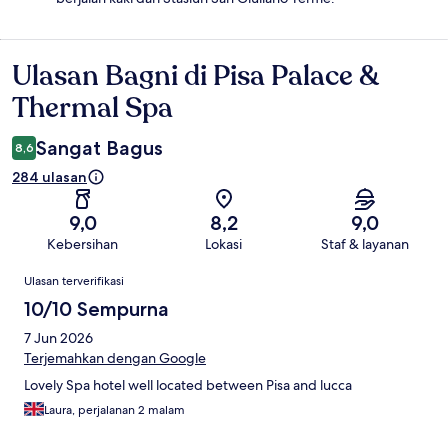
Ulasan Bagni di Pisa Palace &
Ulasan
Thermal Spa
Sangat Bagus
8,6
284 ulasan
9,0
8,2
9,0
Kebersihan
Lokasi
Staf & layanan
Ulasan
Ulasan terverifikasi
10/10 Sempurna
7 Jun 2026
Terjemahkan dengan Google
Lovely Spa hotel well located between Pisa and lucca
Laura, perjalanan 2 malam