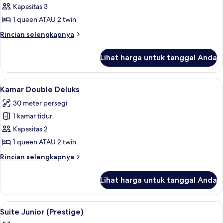
Kamar
Kapasitas 3
Double
1 queen ATAU 2 twin
Superior
Rincian
Rincian selengkapnya
lebih
lanjut
Lihat harga untuk tanggal Anda
untuk
Kamar
Double
Lihat
Kamar Double Deluks | Seprai antialerg
4
Superior
Kamar Double Deluks
semua
30 meter persegi
foto
1 kamar tidur
untuk
Kamar
Kapasitas 2
Double
1 queen ATAU 2 twin
Deluks
Rincian
Rincian selengkapnya
lebih
lanjut
Lihat harga untuk tanggal Anda
untuk
Kamar
Double
Lihat
Suite Junior (Prestige) | Seprai antiale
4
Deluks
Suite Junior (Prestige)
semua