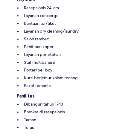
Resepsionis 24 jam
Layanan concierge
Bantuan tur/tiket
Layanan dry cleaning/laundry
Salon rambut
Penitipan koper
Layanan pernikahan
Staf multibahasa
Porter/bell boy
Kursi berjemur kolam renang
Paket romantis
Fasilitas
Dibangun tahun 1743
Brankas di resepsionis
Taman
Teras