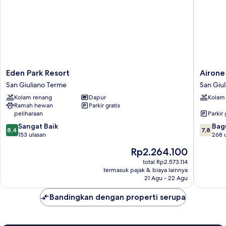
Eden
Airone
Eden Park Resort
Airone
Park
Pisa
San Giuliano Terme
San Giu
Resort
Park
Kolam renang
Dapur
Kolam
San
Hotel
Ramah hewan
Parkir gratis
Giuliano
San
peliharaan
Parkir 
Terme
Giuliano
8.4
7.8
Sangat Baik
Terme
Bag
8,4
7,8
dari
dari
153 ulasan
268 
10,
10,
Harga
Rp2.264.100
Sangat
Bagus,
sekarang
Baik,
268
total Rp2.573.114
Rp2.264.100
termasuk pajak & biaya lainnya
153
ulasan
21 Agu - 22 Agu
ulasan
Bandingkan dengan properti serupa