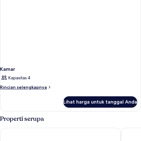
Kamar
Kapasitas 4
Rincian
Rincian selengkapnya
lebih
lanjut
Lihat harga untuk tanggal Anda
untuk
Kamar
Properti serupa
Eden Park Resort
Airone P