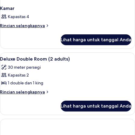
Kamar
Kapasitas 4
Rincian
Rincian selengkapnya
lebih
lanjut
Lihat harga untuk tanggal Anda
untuk
Kamar
Lihat
Seprai antialergi, minibar, brankas, da
1
Deluxe Double Room (2 adults)
semua
30 meter persegi
foto
Kapasitas 2
untuk
Deluxe
1 double dan 1 king
Double
Rincian
Rincian selengkapnya
Room
lebih
lanjut
(2
Lihat harga untuk tanggal Anda
untuk
adults)
Deluxe
Double
Room
(2
adults)