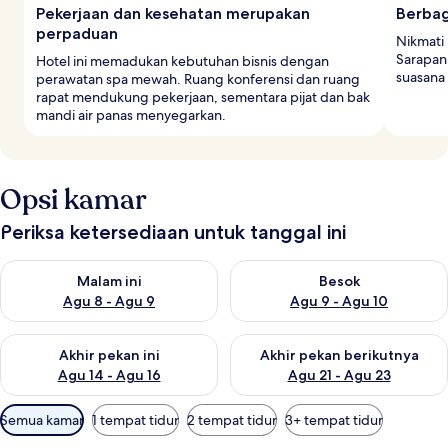
Pekerjaan dan kesehatan merupakan
Berbag
perpaduan
Nikmati 
Sarapan
Hotel ini memadukan kebutuhan bisnis dengan
suasana 
perawatan spa mewah. Ruang konferensi dan ruang
rapat mendukung pekerjaan, sementara pijat dan bak
mandi air panas menyegarkan.
Opsi kamar
Periksa ketersediaan untuk tanggal ini
Periksa ketersediaan untuk malam ini Agu 8 - Agu 9
Periksa ketersediaan untuk be
Malam ini
Besok
Agu 8 - Agu 9
Agu 9 - Agu 10
Periksa ketersediaan untuk akhir pekan ini Agu 14 - Agu 16
Periksa ketersediaan untuk ak
Akhir pekan ini
Akhir pekan berikutnya
Agu 14 - Agu 16
Agu 21 - Agu 23
Filter
Semua kamar
1 tempat tidur
2 tempat tidur
3+ tempat tidur
tersedia