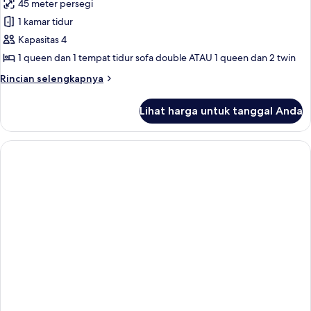
45 meter persegi
foto
1 kamar tidur
untuk
Suite
Kapasitas 4
Junior
1 queen dan 1 tempat tidur sofa double ATAU 1 queen dan 2 twin
(Prestige)
Rincian
Rincian selengkapnya
lebih
lanjut
Lihat harga untuk tanggal Anda
untuk
Suite
Junior
(Prestige)