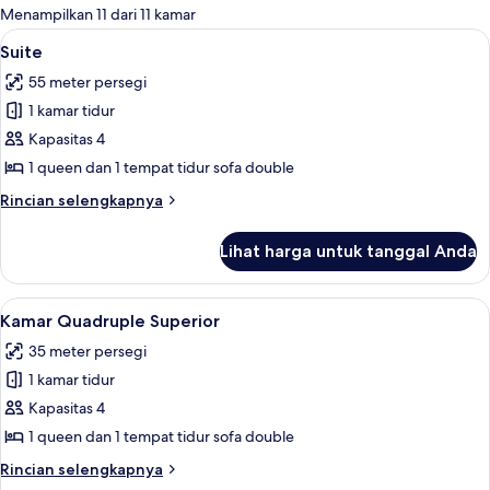
untuk
Menampilkan 11 dari 11 kamar
kamar
Lihat
Suite | Seprai antialergi, minibar, bran
4
Suite
semua
55 meter persegi
foto
1 kamar tidur
untuk
Suite
Kapasitas 4
1 queen dan 1 tempat tidur sofa double
Rincian
Rincian selengkapnya
lebih
lanjut
Lihat harga untuk tanggal Anda
untuk
Suite
Lihat
Seprai antialergi, minibar, brankas, da
4
Kamar Quadruple Superior
semua
35 meter persegi
foto
1 kamar tidur
untuk
Kamar
Kapasitas 4
Quadruple
1 queen dan 1 tempat tidur sofa double
Superior
Rincian
Rincian selengkapnya
lebih