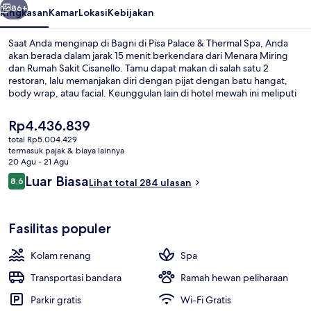
Thermal
86+
Ringkasan
Kamar
Lokasi
Kebijakan
Spa
Saat Anda menginap di Bagni di Pisa Palace & Thermal Spa, Anda
akan berada dalam jarak 15 menit berkendara dari Menara Miring
dan Rumah Sakit Cisanello. Tamu dapat makan di salah satu 2
restoran, lalu memanjakan diri dengan pijat dengan batu hangat,
body wrap, atau facial. Keunggulan lain di hotel mewah ini meliputi
4 kolam renang indoor, kolam renang outdoor, dan bar/lounge.
Traveler menyukai kondisi keseluruhan.
Harga
Rp4.436.839
saat
total Rp5.004.429
ini
termasuk pajak & biaya lainnya
Mata air panas
Rp4.436.839
20 Agu - 21 Agu
Ulasan
Luar Biasa
8,6
Lihat total 284 ulasan
8,6 dari 10
Fasilitas populer
Kolam renang
Spa
Transportasi bandara
Ramah hewan peliharaan
Parkir gratis
Wi-Fi Gratis