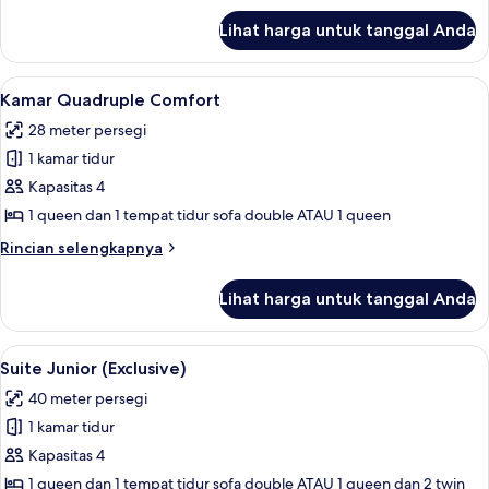
lanjut
Lihat harga untuk tanggal Anda
untuk
Kamar
Quadruple
Lihat
Seprai antialergi, minibar, brankas, da
4
Superior
Kamar Quadruple Comfort
semua
28 meter persegi
foto
1 kamar tidur
untuk
Kamar
Kapasitas 4
Quadruple
1 queen dan 1 tempat tidur sofa double ATAU 1 queen
Comfort
Rincian
Rincian selengkapnya
lebih
lanjut
Lihat harga untuk tanggal Anda
untuk
Kamar
Quadruple
Lihat
Suite Junior (Exclusive) | Seprai antial
4
Comfort
Suite Junior (Exclusive)
semua
40 meter persegi
foto
1 kamar tidur
untuk
Suite
Kapasitas 4
Junior
1 queen dan 1 tempat tidur sofa double ATAU 1 queen dan 2 twin