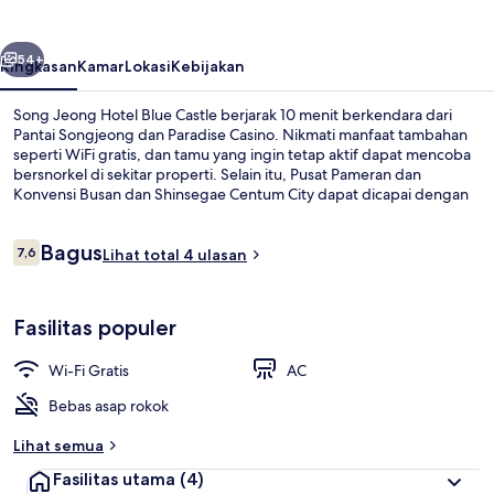
Blue
Castle
belumnya
Berikutnya
54+
Ringkasan
Kamar
Lokasi
Kebijakan
Song Jeong Hotel Blue Castle berjarak 10 menit berkendara dari
Pantai Songjeong dan Paradise Casino. Nikmati manfaat tambahan
seperti WiFi gratis, dan tamu yang ingin tetap aktif dapat mencoba
bersnorkel di sekitar properti. Selain itu, Pusat Pameran dan
Konvensi Busan dan Shinsegae Centum City dapat dicapai dengan
berkendara singkat.Properti ini dapat ditempuh dengan berjalan
kaki dari transportasi umum: Stasiun Kereta Pantai Haeundae
Ulasan
Bagus
Songjeong hanya beberapa langkah dan Stasiun Songjeong
7,6
Lihat total 4 ulasan
7,6 dari 10
berjarak 12 menit.
Eksterior
Fasilitas populer
Wi-Fi Gratis
AC
Bebas asap rokok
Lihat semua
Fasilitas utama
(4)