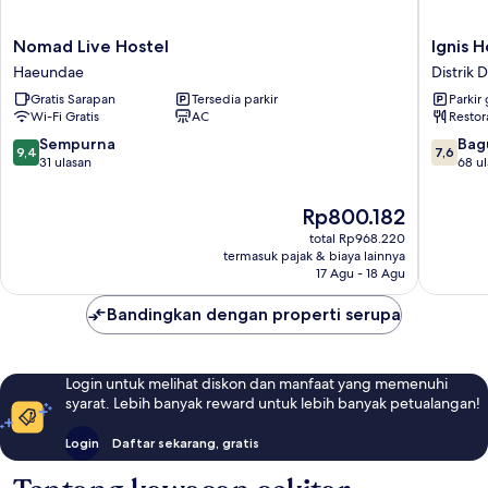
Nomad
Ignis
Nomad Live Hostel
Ignis 
Live
Hotel
Haeundae
Distrik
Hostel
Busan
Gratis Sarapan
Tersedia parkir
Parkir 
Haeundae
Sports
Wi-Fi Gratis
AC
Restor
Comple
Branch
9.4
7.6
Sempurna
Bag
9,4
7,6
Distrik
dari
dari
31 ulasan
68 u
Dongna
10,
10,
Sempurna,
Bagus,
Harga
Rp800.182
31
68
sekarang
total Rp968.220
ulasan
ulasan
Rp800.182
termasuk pajak & biaya lainnya
17 Agu - 18 Agu
Bandingkan dengan properti serupa
Login untuk melihat diskon dan manfaat yang memenuhi
syarat. Lebih banyak reward untuk lebih banyak petualangan!
Login
Daftar sekarang, gratis