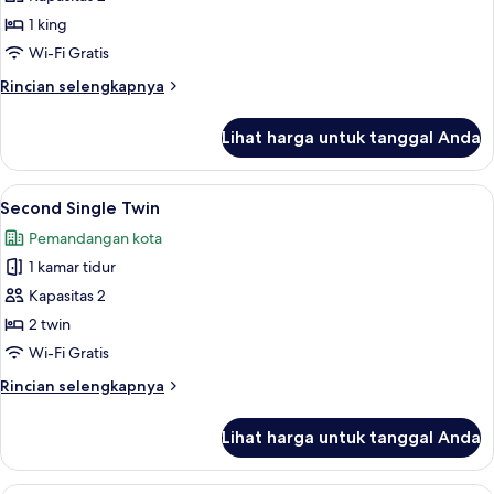
Super
1 king
Double
Wi-Fi Gratis
Rincian
Rincian selengkapnya
lebih
lanjut
Lihat harga untuk tanggal Anda
untuk
First
Super
Lihat
Second Single Twin | Meja kerja, Wi-Fi 
8
Double
Second Single Twin
semua
Pemandangan kota
foto
1 kamar tidur
untuk
Second
Kapasitas 2
Single
2 twin
Twin
Wi-Fi Gratis
Rincian
Rincian selengkapnya
lebih
lanjut
Lihat harga untuk tanggal Anda
untuk
Second
Single
Second Standard Double | Meja kerja, W