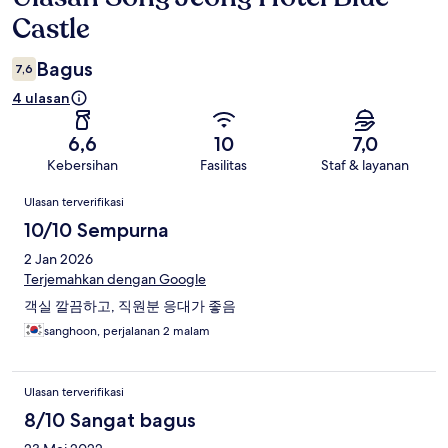
Castle
Bagus
7,6
4 ulasan
6,6
10
7,0
Kebersihan
Fasilitas
Staf & layanan
Ulasan
Ulasan terverifikasi
10/10 Sempurna
2 Jan 2026
Terjemahkan dengan Google
객실 깔끔하고, 직원분 응대가 좋음
sanghoon, perjalanan 2 malam
Ulasan terverifikasi
8/10 Sangat bagus