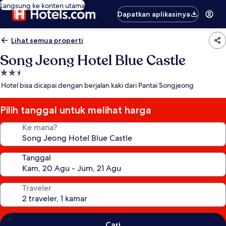
Langsung ke konten utama
Dapatkan aplikasinya
Lihat semua properti
Song Jeong Hotel Blue Castle
Properti
bintang
Hotel bisa dicapai dengan berjalan kaki dari Pantai Songjeong
2.5
Pilih tanggal untuk melihat harga
Ke mana?
Tanggal
Traveler
Cari