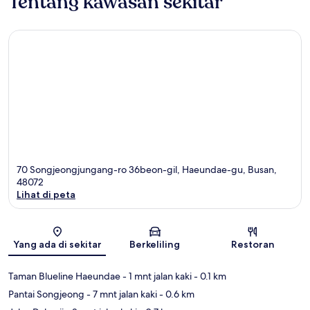
Tentang kawasan sekitar
70 Songjeongjungang-ro 36beon-gil, Haeundae-gu, Busan,
48072
Lihat di peta
Peta
Yang ada di sekitar
Berkeliling
Restoran
Taman Blueline Haeundae
- 1 mnt jalan kaki
- 0.1 km
Pantai Songjeong
- 7 mnt jalan kaki
- 0.6 km