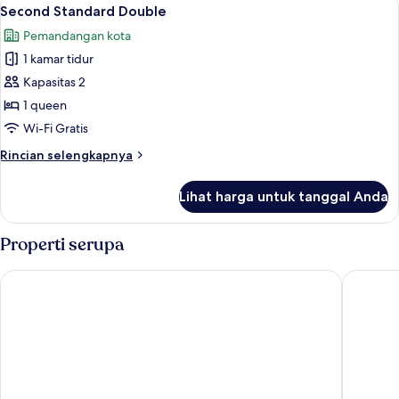
Lihat
8
Twin
Second Standard Double
semua
Pemandangan kota
foto
1 kamar tidur
untuk
Second
Kapasitas 2
Standard
1 queen
Double
Wi-Fi Gratis
Rincian
Rincian selengkapnya
lebih
lanjut
Lihat harga untuk tanggal Anda
untuk
Second
Standard
Properti serupa
Double
Nomad Live Hostel
Ignis Ho