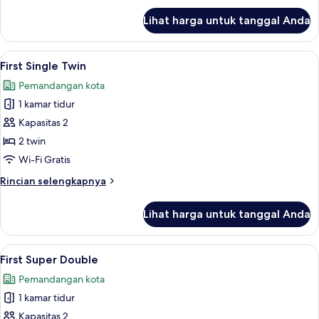
lanjut
Lihat harga untuk tanggal Anda
untuk
Half
Ocean
Lihat
First Single Twin | Meja kerja, Wi-Fi gra
8
Single
First Single Twin
semua
Twin
Pemandangan kota
foto
1 kamar tidur
untuk
First
Kapasitas 2
Single
2 twin
Twin
Wi-Fi Gratis
Rincian
Rincian selengkapnya
lebih
lanjut
Lihat harga untuk tanggal Anda
untuk
First
Single
Lihat
First Super Double | Meja kerja, Wi-Fi g
6
Twin
First Super Double
semua
Pemandangan kota
foto
1 kamar tidur
untuk
First
Kapasitas 2