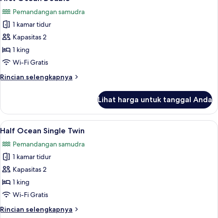
semua
Pemandangan samudra
foto
1 kamar tidur
untuk
First
Kapasitas 2
Ocean
1 king
Double
Wi-Fi Gratis
Rincian
Rincian selengkapnya
lebih
lanjut
Lihat harga untuk tanggal Anda
untuk
First
Ocean
Lihat
Half Ocean Single Twin | Meja kerja, Wi
7
Double
Half Ocean Single Twin
semua
Pemandangan samudra
foto
1 kamar tidur
untuk
Half
Kapasitas 2
Ocean
1 king
Single
Wi-Fi Gratis
Twin
Rincian
Rincian selengkapnya
lebih