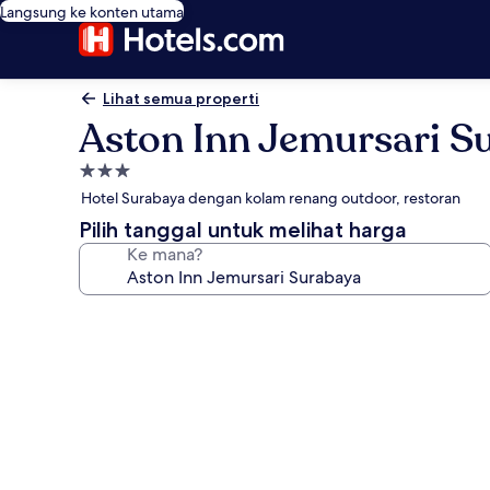
Langsung ke konten utama
Lihat semua properti
Aston Inn Jemursari S
Properti
bintang
Hotel Surabaya dengan kolam renang outdoor, restoran
3.0
Pilih tanggal untuk melihat harga
Ke mana?
Galeri
foto
untuk
Aston
Inn
Jemursari