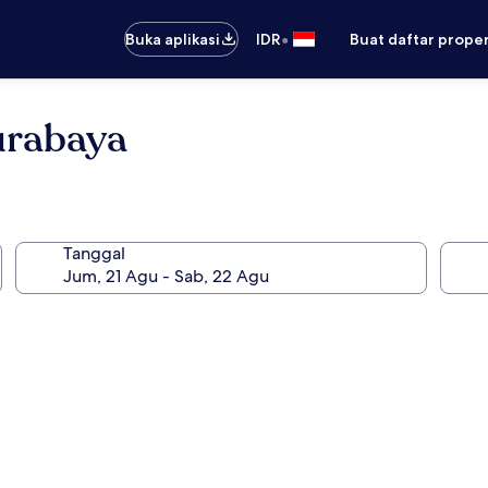
•
Buka aplikasi
IDR
Buat daftar prope
urabaya
Tanggal