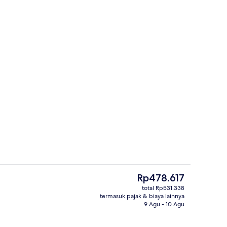
Kamar Double Superior | Minibar, bra
Harga
Rp478.617
saat
total Rp531.338
ini
termasuk pajak & biaya lainnya
) | Minibar, brankas, meja kerja, dan ruang kerja ramah laptop
Lounge
Rp478.617
9 Agu - 10 Agu