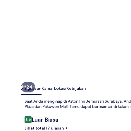
Surabaya
24+
Ringkasan
Kamar
Lokasi
Kebijakan
Saat Anda menginap di Aston Inn Jemursari Surabaya, And
Plaza dan Pakuwon Mall. Tamu dapat bermain air di kolam 
Ulasan
Luar Biasa
8,6
8,6 dari 10
Lihat total 17 ulasan