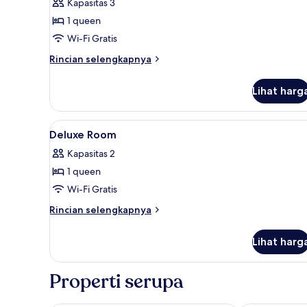
Suite
Kapasitas 3
(ASTON)
1 queen
Wi-Fi Gratis
Rincian
Rincian selengkapnya
lebih
lanjut
Lihat harg
untuk
Suite
(ASTON)
Lihat
Minibar, brankas, meja kerja, 
3
Deluxe Room
semua
Kapasitas 2
foto
1 queen
untuk
Deluxe
Wi-Fi Gratis
Room
Rincian
Rincian selengkapnya
lebih
lanjut
Lihat harg
untuk
Deluxe
Room
Properti serupa