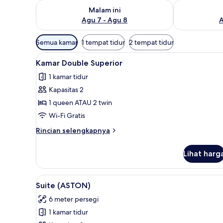
Periksa ketersediaan untuk malam ini Agu 7 - Agu 8
Periksa keter
Malam ini
Agu 7 - Agu 8
A
Filter
Semua kamar
1 tempat tidur
2 tempat tidur
tersedia
Lihat
Kamar Double Superior | Minib
untuk
6
Kamar Double Superior
semua
kamar
1 kamar tidur
foto
Kapasitas 2
untuk
Kamar
1 queen ATAU 2 twin
Double
Wi-Fi Gratis
Superior
Rincian
Rincian selengkapnya
lebih
lanjut
Lihat harg
untuk
Kamar
Double
Lihat
Suite (ASTON) | Minibar, brank
3
Superior
Suite (ASTON)
semua
6 meter persegi
foto
1 kamar tidur
untuk