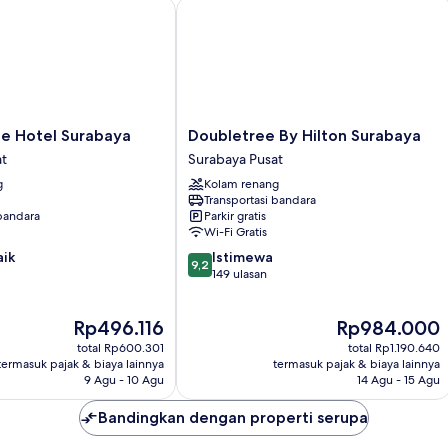
 Hotel Surabaya
Doubletree By Hilton Surabaya
Doubletree
ce Hotel Surabaya
Doubletree By Hilton Surabaya
By
at
Surabaya Pusat
Hilton
g
Kolam renang
Surabaya
Transportasi bandara
Surabaya
 bandara
Parkir gratis
Pusat
Wi-Fi Gratis
9.2
aik
Istimewa
9,2
dari
149 ulasan
10,
Istimewa,
Harga
Harga
Rp496.116
Rp984.000
149
sekarang
sekarang
ulasan
total Rp600.301
total Rp1.190.640
Rp496.116
Rp984.000
termasuk pajak & biaya lainnya
termasuk pajak & biaya lainnya
9 Agu - 10 Agu
14 Agu - 15 Agu
Bandingkan dengan properti serupa