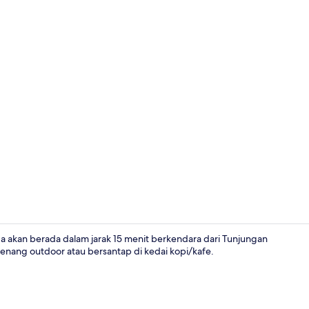
Lounge
a akan berada dalam jarak 15 menit berkendara dari Tunjungan
renang outdoor atau bersantap di kedai kopi/kafe.
Suite (ASTON