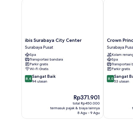
ibis Surabaya City Center
Crown Prince
ibis
Crown
ibis Surabaya City Center
Crown Prin
Surabaya
Prince
Surabaya Pusat
Surabaya Pus
City
Hotel
Spa
Kolam renan
Center
Surabaya
Transportasi bandara
Spa
Surabaya
Surabaya
Parkir gratis
Transportasi
Pusat
Pusat
Wi-Fi Gratis
Parkir gratis
8.4
8.0
Sangat Baik
Sangat B
8,4
8,0
dari
dari
94 ulasan
53 ulasan
10,
10,
Sangat
Sangat
Harga
Rp371.901
Baik,
Baik,
sekarang
94
53
total Rp450.000
Rp371.901
ulasan
ulasan
termasuk pajak & biaya lainnya
8 Agu - 9 Agu