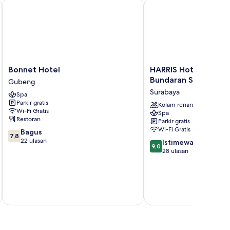
Bonnet Hotel
HARRIS Hotel & Conven
Bonnet
HARRIS
Bonnet Hotel
HARRIS Hotel & Con
Hotel
Hotel
Bundaran Satelit Su
Gubeng
Gubeng
&
Surabaya
Spa
Conventions
Parkir gratis
Bundaran
Kolam renang
Wi-Fi Gratis
Spa
Satelit
Restoran
Parkir gratis
Surabaya
Wi-Fi Gratis
7.8
Bagus
Surabaya
7,8
dari
22 ulasan
9.0
Istimewa
9,0
10,
dari
28 ulasan
Bagus,
10,
22
Istimewa,
ulasan
28
termasuk paj
ulasan