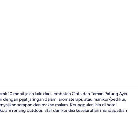
Video kreato
rak 10 menit jalan kaki dari Jembatan Cinta dan Taman Patung Ayia
dengan pijat jaringan dalam, aromaterapi, atau manikur/pedikur,
 menyajikan sarapan dan makan malam. Keunggulan lain di hotel
Resepsionis
n kolam renang outdoor. Staf dan kondisi keseluruhan mendapatkan