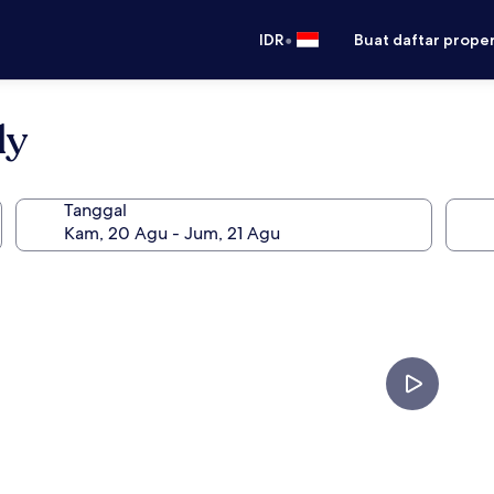
•
IDR
Buat daftar prope
ly
Tanggal