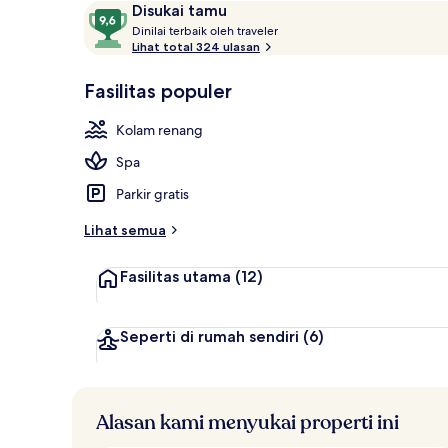
Ulasan
9,6
Disukai tamu
Bar pantai
D
dari
Dinilai terbaik oleh traveler
i
Lihat total 324 ulasan
10,
n
Disukai
i
Fasilitas populer
tamu
l
a
Kolam renang
i
Spa
t
e
Parkir gratis
r
b
Lihat semua
a
i
Fasilitas utama
(12)
k
o
l
Seperti di rumah sendiri
(6)
e
h
t
Alasan kami menyukai properti ini
r
a