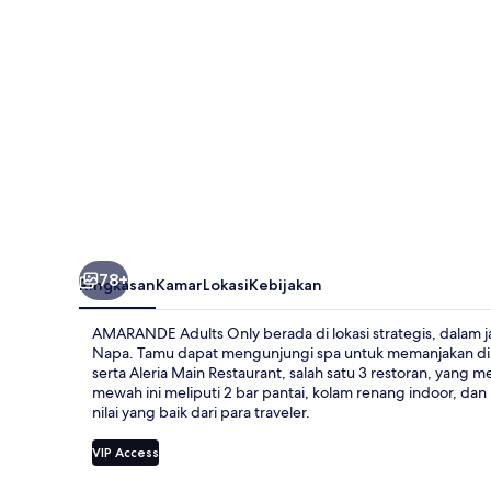
78+
Ringkasan
Kamar
Lokasi
Kebijakan
AMARANDE Adults Only berada di lokasi strategis, dalam ja
Napa. Tamu dapat mengunjungi spa untuk memanjakan diri 
serta Aleria Main Restaurant, salah satu 3 restoran, yang
mewah ini meliputi 2 bar pantai, kolam renang indoor, da
nilai yang baik dari para traveler.
VIP Access