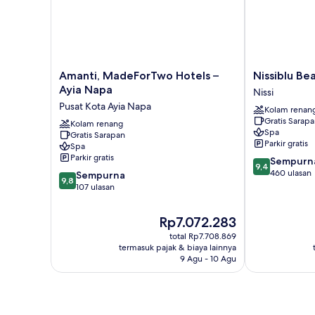
Amanti,
Nissiblu
Amanti, MadeForTwo Hotels –
Nissiblu Be
MadeForTwo
Beach
Ayia Napa
Nissi
Hotels
Resort
Pusat Kota Ayia Napa
Kolam renan
–
Nissi
Gratis Sarap
Ayia
Kolam renang
Spa
Gratis Sarapan
Napa
Parkir gratis
Spa
Pusat
Parkir gratis
9.4
Sempurn
Kota
9,4
dari
460 ulasan
9.8
Ayia
Sempurna
9,8
10,
dari
Napa
107 ulasan
Sempurna,
10,
460
Sempurna,
Harga
Rp7.072.283
ulasan
107
sekarang
total Rp7.708.869
ulasan
Rp7.072.283
termasuk pajak & biaya lainnya
9 Agu - 10 Agu