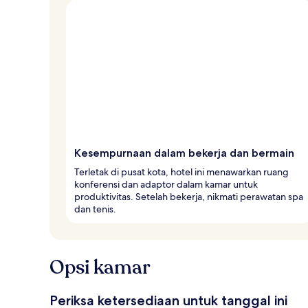
v
e
l
e
r
Kesempurnaan dalam bekerja dan bermain
Terletak di pusat kota, hotel ini menawarkan ruang
konferensi dan adaptor dalam kamar untuk
produktivitas. Setelah bekerja, nikmati perawatan spa
dan tenis.
Opsi kamar
Periksa ketersediaan untuk tanggal ini