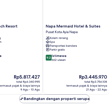
Napa
ach Resort
Napa Mermaid Hotel & Suites
Mermaid
Pusat Kota Ayia Napa
Hotel
g
Kolam renang
&
an
Spa
Suites
Transportasi bandara
Pusat
Parkir gratis
Kota
9.2
a
Istimewa
Ayia
9,2
dari
662 ulasan
Napa
10,
Istimewa,
662
Harga
Harga
Rp5.817.427
Rp3.445.970
ulasan
sekarang
sekarang
total Rp6.340.995
total Rp3.756.108
Rp5.817.427
Rp3.445.970
termasuk pajak & biaya lainnya
termasuk pajak & biaya lainnya
9 Agu - 10 Agu
21 Agu - 22 Agu
Bandingkan dengan properti serupa