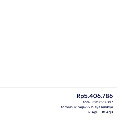
Lobi
r - dikirim oleh Travel Hadar
Harga
Rp5.406.786
saat
total Rp5.893.397
ini
termasuk pajak & biaya lainnya
Suite, pemandangan laut (Prestige Swi
Rp5.406.786
17 Agu - 18 Agu