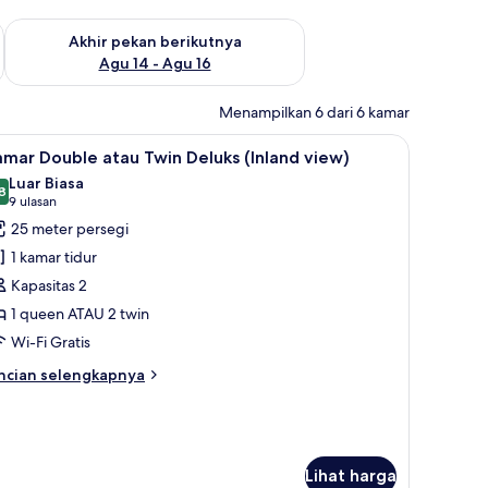
n ini Agu 7 - Agu 9
Periksa ketersediaan untuk akhir pekan berikutnya Agu 14 - A
Akhir pekan berikutnya
Agu 14 - Agu 16
Menampilkan 6 dari 6 kamar
angan laut terbatas | Seprai antialergi, busa memori, minibar, dan branka
ihat
Kamar Double atau Twin Deluks (Inland view
8
mar Double atau Twin Deluks (Inland view)
emua
Luar Biasa
oto
8
8,8 dari 10
(9
9 ulasan
ntuk
ulasan)
25 meter persegi
amar
1 kamar tidur
ouble
Kapasitas 2
tau
1 queen ATAU 2 twin
win
Wi-Fi Gratis
eluks
Inland
ncian
ncian selengkapnya
iew)
bih
njut
tuk
amar
uble
Lihat harga