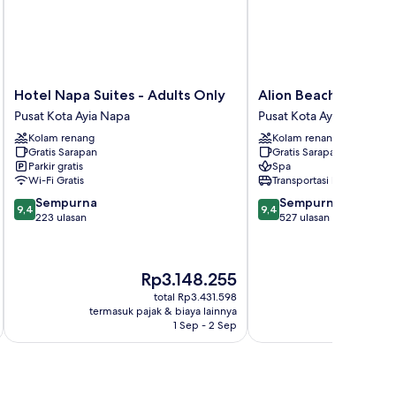
Hotel
Alion
Hotel Napa Suites - Adults Only
Alion Beach Hotel
Napa
Beach
Pusat Kota Ayia Napa
Pusat Kota Ayia Napa
Suites
Hotel
Kolam renang
Kolam renang
-
Pusat
Gratis Sarapan
Gratis Sarapan
Adults
Kota
Parkir gratis
Spa
Only
Ayia
Wi-Fi Gratis
Transportasi bandara
Pusat
Napa
9.4
9.4
Sempurna
Sempurna
Kota
9,4
9,4
dari
dari
223 ulasan
527 ulasan
Ayia
10,
10,
Napa
Sempurna,
Sempurna,
223
527
Harga
Ha
Rp3.148.255
R
ulasan
ulasan
sekarang
sek
total Rp3.431.598
Rp3.148.255
Rp
termasuk pajak & biaya lainnya
termasuk paj
1 Sep - 2 Sep