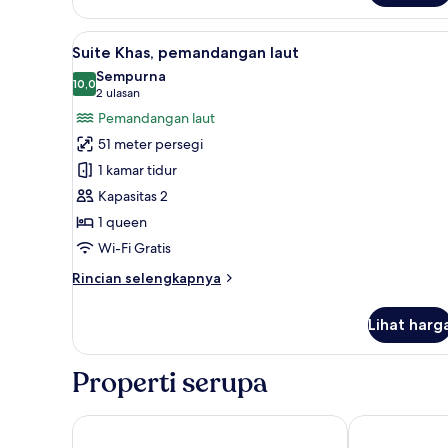
Double
atau
Lihat
Suite Khas, pemandangan laut |
Twin
9
Suite Khas, pemandangan laut
semua
Deluks,
Sempurna
pemandangan
foto
10,0
10,0 dari 10
(2
2 ulasan
laut
untuk
ulasan)
Pemandangan laut
Suite
51 meter persegi
Khas,
1 kamar tidur
pemandangan
Kapasitas 2
laut
1 queen
Wi-Fi Gratis
Rincian
Rincian selengkapnya
lebih
lanjut
Lihat harg
untuk
Suite
Khas,
Properti serupa
pemandangan
laut
Amanti, MadeForTwo Hotels – Ayia Napa
Nissiblu Beac