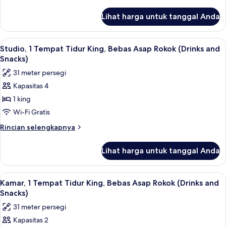
Tidur
lebih
King,
lanjut
Lihat harga untuk tanggal Anda
untuk
Bebas
Studio,
Asap
1
Lihat
Brankas, meja kerja, ruang kerja rama
Rokok,
4
Tempat
Studio, 1 Tempat Tidur King, Bebas Asap Rokok (Drinks and
semua
Tidur
sudut
Snacks)
King,
foto
31 meter persegi
Bebas
untuk
Asap
Kapasitas 4
Studio,
Rokok,
1 king
1
sudut
Tempat
Wi-Fi Gratis
Tidur
Rincian
Rincian selengkapnya
King,
lebih
lanjut
Bebas
Lihat harga untuk tanggal Anda
untuk
Asap
Studio,
Rokok
1
Lihat
Brankas, meja kerja, ruang kerja rama
5
(Drinks
Tempat
Kamar, 1 Tempat Tidur King, Bebas Asap Rokok (Drinks and
semua
Tidur
and
Snacks)
King,
foto
Snacks)
31 meter persegi
Bebas
untuk
Asap
Kapasitas 2
Kamar,