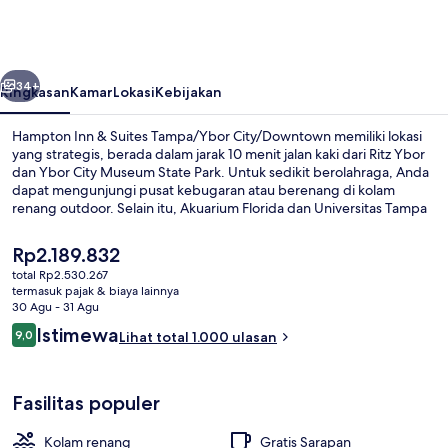
&
Suites
Tampa/Ybor
belumnya
Berikutnya
City/Downtown
34+
Ringkasan
Kamar
Lokasi
Kebijakan
Hampton Inn & Suites Tampa/Ybor City/Downtown memiliki lokasi
yang strategis, berada dalam jarak 10 menit jalan kaki dari Ritz Ybor
dan Ybor City Museum State Park. Untuk sedikit berolahraga, Anda
dapat mengunjungi pusat kebugaran atau berenang di kolam
renang outdoor. Selain itu, Akuarium Florida dan Universitas Tampa
hanya berjarak 5 menit berkendara.Para traveler terkesan dengan
staf dan sarapan.
Harga
Rp2.189.832
saat
total Rp2.530.267
ini
termasuk pajak & biaya lainnya
Sudah termasuk sarapan dibawa pulan
Rp2.189.832
30 Agu - 31 Agu
Ulasan
Istimewa
9,0
Lihat total 1.000 ulasan
9,0 dari 10
Fasilitas populer
Kolam renang
Gratis Sarapan