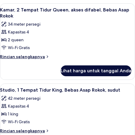
Bebas
1
Lihat
Brankas, meja kerja, ruang kerja rama
4
Asap
Tempat
Kamar, 2 Tempat Tidur Queen, akses difabel, Bebas Asap
semua
Tidur
Rokok
Rokok
King,
foto
34 meter persegi
akses
untuk
difabel,
Kapasitas 4
Kamar,
Bebas
2 queen
2
Asap
Rokok
Tempat
Wi-Fi Gratis
Tidur
Rincian
Rincian selengkapnya
Queen,
lebih
lanjut
akses
Lihat harga untuk tanggal Anda
untuk
difabel,
Kamar,
Bebas
2
Lihat
Studio, 1 Tempat Tidur King, Bebas Asa
4
Asap
Tempat
Studio, 1 Tempat Tidur King, Bebas Asap Rokok, sudut
semua
Tidur
Rokok
42 meter persegi
Queen,
foto
akses
Kapasitas 4
untuk
difabel,
Studio,
1 king
Bebas
1
Asap
Wi-Fi Gratis
Rokok
Tempat
Rincian
Rincian selengkapnya