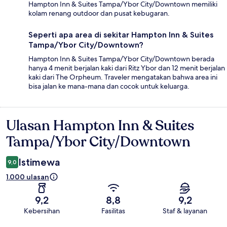
Hampton Inn & Suites Tampa/Ybor City/Downtown memiliki
kolam renang outdoor dan pusat kebugaran.
Seperti apa area di sekitar Hampton Inn & Suites
Tampa/Ybor City/Downtown?
Hampton Inn & Suites Tampa/Ybor City/Downtown berada
hanya 4 menit berjalan kaki dari Ritz Ybor dan 12 menit berjalan
kaki dari The Orpheum. Traveler mengatakan bahwa area ini
bisa jalan ke mana-mana dan cocok untuk keluarga.
Ulasan Hampton Inn & Suites
Ulasan
Tampa/Ybor City/Downtown
Istimewa
9,0
1.000 ulasan
9,2
8,8
9,2
Kebersihan
Fasilitas
Staf & layanan
Ulasan