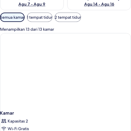
Agu 7 - Agu 9
Agu 14 - Agu 16
Filter
Semua kamar
1 tempat tidur
2 tempat tidur
tersedia
untuk
Menampilkan 13 dari 13 kamar
kamar
Kamar
Kapasitas 2
Wi-Fi Gratis