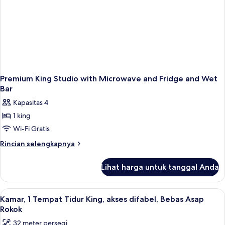
Smoking
Premium King Studio with Microwave and Fridge and Wet
Bar
Kapasitas 4
1 king
Wi-Fi Gratis
Rincian
Rincian selengkapnya
lebih
lanjut
Lihat harga untuk tanggal Anda
untuk
Premium
King
Lihat
Brankas, meja kerja, ruang kerja rama
4
Studio
Kamar, 1 Tempat Tidur King, akses difabel, Bebas Asap
semua
with
Rokok
Microwave
foto
32 meter persegi
and