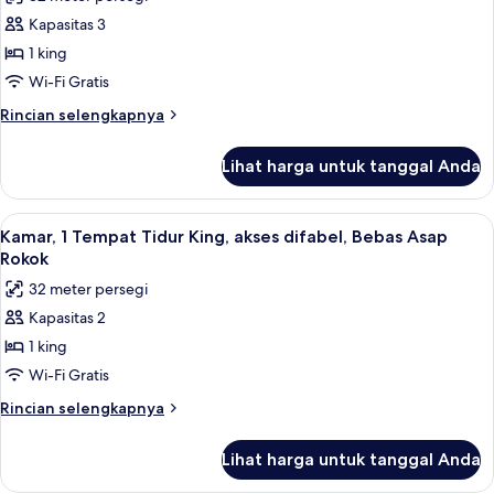
untuk
Fridge
Kapasitas 3
Kamar,
and
1 king
1
Wet
Bar
Tempat
Wi-Fi Gratis
Tidur
Rincian
Rincian selengkapnya
King,
lebih
lanjut
akses
Lihat harga untuk tanggal Anda
untuk
difabel,
Kamar,
Bebas
1
Lihat
Brankas, meja kerja, ruang kerja rama
4
Asap
Tempat
Kamar, 1 Tempat Tidur King, akses difabel, Bebas Asap
semua
Tidur
Rokok
Rokok
King,
foto
32 meter persegi
akses
untuk
difabel,
Kapasitas 2
Kamar,
Bebas
1 king
1
Asap
Rokok
Tempat
Wi-Fi Gratis
Tidur
Rincian
Rincian selengkapnya
King,
lebih
lanjut
akses
Lihat harga untuk tanggal Anda
untuk
difabel,
Kamar,