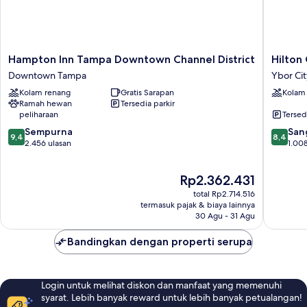
lemari
es
&
microwave
Hampton
Hilton
Hampton Inn Tampa Downtown Channel District
Hilton
Inn
Garden
Downtown Tampa
Ybor Cit
Tampa
Inn
Kolam renang
Gratis Sarapan
Kolam
Downtown
Tampa
Ramah hewan
Tersedia parkir
Channel
Ybor
peliharaan
Tersed
District
Historic
9.4
8.4
Downtown
Sempurna
District
San
9,4
8,4
dari
dari
Tampa
2.456 ulasan
Ybor
1.008
10,
10,
City
Sempurna,
Sangat
Harga
Rp2.362.431
2.456
Baik,
sekarang
ulasan
1.008
total Rp2.714.516
Rp2.362.431
ulasan
termasuk pajak & biaya lainnya
30 Agu - 31 Agu
Bandingkan dengan properti serupa
Login untuk melihat diskon dan manfaat yang memenuhi
syarat. Lebih banyak reward untuk lebih banyak petualangan!