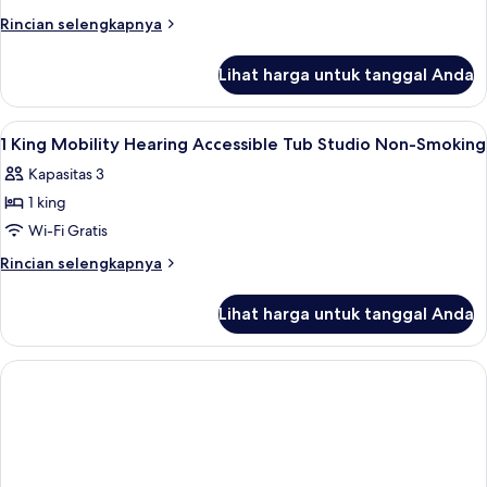
Rincian
Rincian selengkapnya
lebih
lanjut
Lihat harga untuk tanggal Anda
untuk
Kamar
Lihat
Brankas, meja kerja, ruang kerja rama
11
1 King Mobility Hearing Accessible Tub Studio Non-Smoking
semua
Kapasitas 3
foto
1 king
untuk
1
Wi-Fi Gratis
King
Rincian
Rincian selengkapnya
Mobility
lebih
lanjut
Hearing
Lihat harga untuk tanggal Anda
untuk
Accessible
1
Tub
King
Studio
Mobility
Hearing
Non-
Accessible
Smoking
Tub
Studio
Non-