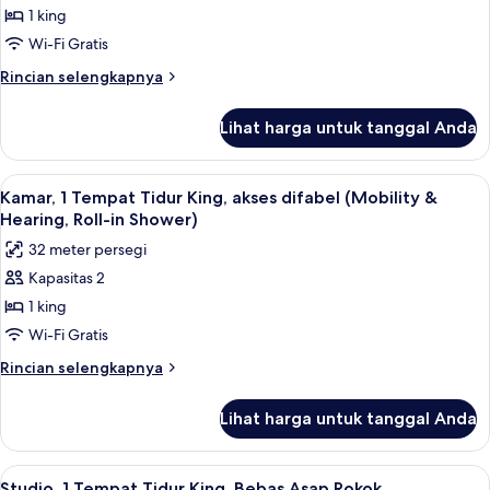
Rokok
1 king
1
(Drinks
and
Tempat
Wi-Fi Gratis
Snacks)
Tidur
Rincian
Rincian selengkapnya
King,
lebih
lanjut
Bebas
Lihat harga untuk tanggal Anda
untuk
Asap
Kamar,
Rokok
1
Lihat
Brankas, meja kerja, ruang kerja rama
4
(Drinks
Tempat
Kamar, 1 Tempat Tidur King, akses difabel (Mobility &
semua
Tidur
and
Hearing, Roll-in Shower)
King,
foto
Snacks)
32 meter persegi
Bebas
untuk
Asap
Kapasitas 2
Kamar,
Rokok
1 king
1
(Drinks
and
Tempat
Wi-Fi Gratis
Snacks)
Tidur
Rincian
Rincian selengkapnya
King,
lebih
lanjut
akses
Lihat harga untuk tanggal Anda
untuk
difabel
Kamar,
(Mobility
1
Lihat
Brankas, meja kerja, ruang kerja rama
4
&
Tempat
Studio, 1 Tempat Tidur King, Bebas Asap Rokok