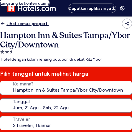
Langsung ke konten utama
Dapatkan aplikasinya
Lihat semua properti
Hampton Inn & Suites Tampa/Ybor
City/Downtown
Properti
bintang
Hotel dengan kolam renang outdoor, di dekat Ritz Ybor
2.5
Pilih tanggal untuk melihat harga
Ke mana?
Tanggal
Traveler