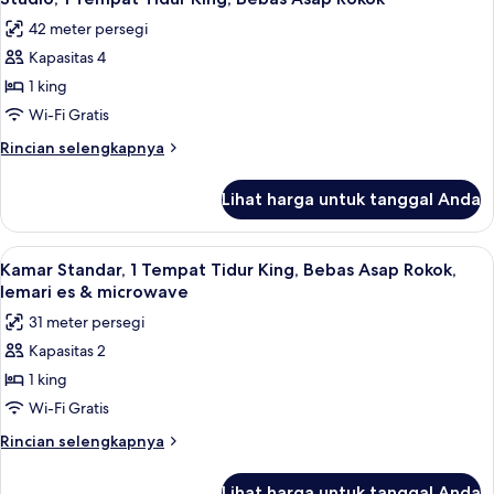
semua
Tidur
Hearing,
42 meter persegi
King,
foto
Roll-
akses
Kapasitas 4
untuk
in
difabel
Studio,
1 king
(Mobility
Shower)
1
&
Wi-Fi Gratis
Hearing,
Tempat
Rincian
Rincian selengkapnya
Roll-
Tidur
lebih
in
King,
lanjut
Shower)
Lihat harga untuk tanggal Anda
untuk
Bebas
Studio,
Asap
1
Lihat
Brankas, meja kerja, ruang kerja rama
Rokok
4
Tempat
Kamar Standar, 1 Tempat Tidur King, Bebas Asap Rokok,
semua
Tidur
lemari es & microwave
King,
foto
31 meter persegi
Bebas
untuk
Asap
Kapasitas 2
Kamar
Rokok
1 king
Standar,
1
Wi-Fi Gratis
Tempat
Rincian
Rincian selengkapnya
Tidur
lebih
lanjut
King,
Lihat harga untuk tanggal Anda