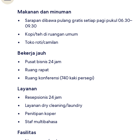
Makanan dan minuman
Sarapan dibawa pulang gratis setiap pagi pukul 06.30–
09.30
Kopi/teh di ruangan umum
Toko roti/camilan
Bekerja jauh
Pusat bisnis 24 jam
Ruang rapat
Ruang konferensi (740 kaki persegi)
Layanan
Resepsionis 24 jam
Layanan dry cleaning/laundry
Penitipan koper
Staf multibahasa
Fasilitas