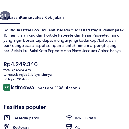
Tiki
Tahiti
belumnya
Berikutnya
31+
Ringkasan
Kamar
Lokasi
Kebijakan
Boutique Hotel Kon Tiki Tahiti berada di lokasi strategis, dalam jarak
10 menit jalan kaki dari Port de Papeete dan Pasar Papeete. Tamu
yang ingin bersantap dapat mengunjungi kedai kopi/kafe, dan
bar/lounge adalah spot sempurna untuk minum di penghujung
hari.Selain itu, Balai Kota Papeete dan Place Jacques Chirac hanya
berjarak 15 menit berjalan kaki.Para traveler terkesan dengan staf
dan lokasi di pusat.
Harga
Rp4.249.340
saat
total Rp4.934.475
ini
termasuk pajak & biaya lainnya
Pintu masuk properti
Rp4.249.340
19 Agu - 20 Agu
Ulasan
Istimewa
9,0
Lihat total 1.138 ulasan
9,0 dari 10
Fasilitas populer
Tersedia parkir
Wi-Fi Gratis
Restoran
AC