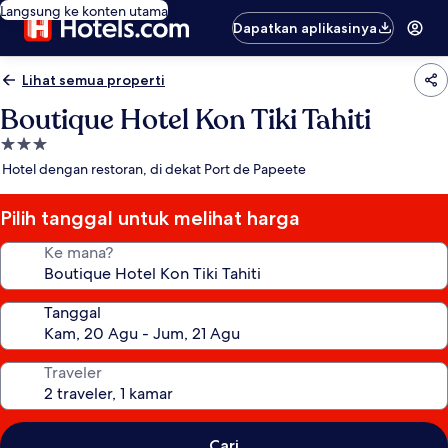
Langsung ke konten utama
Dapatkan aplikasinya
Lihat semua properti
Boutique Hotel Kon Tiki Tahiti
Properti
bintang
Hotel dengan restoran, di dekat Port de Papeete
3.0
Pilih tanggal untuk melihat harga
Ke mana?
Tanggal
Traveler
Cari