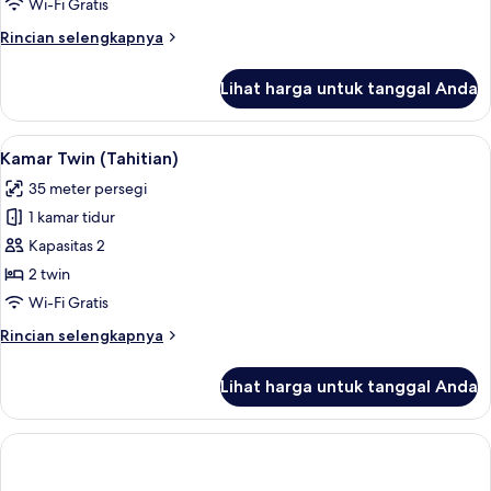
Wi-Fi Gratis
Rincian
Rincian selengkapnya
lebih
lanjut
Lihat harga untuk tanggal Anda
untuk
Studio
(Tahitian
Lihat
Kamar Twin (Tahitian) | Seprai katun M
5
Home)
Kamar Twin (Tahitian)
semua
35 meter persegi
foto
1 kamar tidur
untuk
Kamar
Kapasitas 2
Twin
2 twin
(Tahitian)
Wi-Fi Gratis
Rincian
Rincian selengkapnya
lebih
lanjut
Lihat harga untuk tanggal Anda
untuk
Kamar
Twin
(Tahitian)