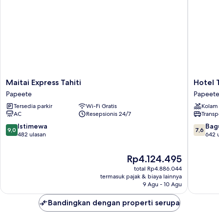
Maitai
Hotel
Maitai Express Tahiti
Hotel T
Express
Tahiti
Papeete
Papeet
Tahiti
Nui
Tersedia parkir
Wi-Fi Gratis
Kolam
Papeete
Papeete
AC
Resepsionis 24/7
Transp
9.0
7.6
Istimewa
Bag
9,0
7,6
dari
dari
482 ulasan
642 
10,
10,
Istimewa,
Bagus,
Harga
Rp4.124.495
482
642
sekarang
total Rp4.886.044
ulasan
ulasan
Rp4.124.495
termasuk pajak & biaya lainnya
9 Agu - 10 Agu
Bandingkan dengan properti serupa