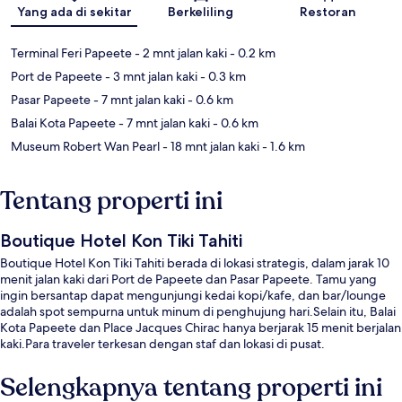
Peta
Yang ada di sekitar
Berkeliling
Restoran
Terminal Feri Papeete
- 2 mnt jalan kaki
- 0.2 km
Port de Papeete
- 3 mnt jalan kaki
- 0.3 km
Pasar Papeete
- 7 mnt jalan kaki
- 0.6 km
Balai Kota Papeete
- 7 mnt jalan kaki
- 0.6 km
Museum Robert Wan Pearl
- 18 mnt jalan kaki
- 1.6 km
Tentang properti ini
Boutique Hotel Kon Tiki Tahiti
Boutique Hotel Kon Tiki Tahiti berada di lokasi strategis, dalam jarak 10
menit jalan kaki dari Port de Papeete dan Pasar Papeete. Tamu yang
ingin bersantap dapat mengunjungi kedai kopi/kafe, dan bar/lounge
adalah spot sempurna untuk minum di penghujung hari.Selain itu, Balai
Kota Papeete dan Place Jacques Chirac hanya berjarak 15 menit berjalan
kaki.Para traveler terkesan dengan staf dan lokasi di pusat.
Selengkapnya tentang properti ini