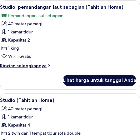
akses
Lihat
Seprai katun Mesir, seprai premium, m
9
difabel
Studio, pemandangan laut sebagian (Tahitian Home)
semua
(Tahitian
Pemandangan laut sebagian
Home
foto
PMR)
40 meter persegi
untuk
Studio,
1 kamar tidur
pemandangan
Kapasitas 2
laut
1 king
sebagian
Wi-Fi Gratis
(Tahitian
Rincian
Rincian selengkapnya
Home)
lebih
lanjut
Lihat harga untuk tanggal Anda
untuk
Studio,
pemandangan
Lihat
Seprai katun Mesir, seprai premium, m
7
laut
Studio (Tahitian Home)
semua
sebagian
40 meter persegi
(Tahitian
foto
Home)
1 kamar tidur
untuk
Studio
Kapasitas 4
(Tahitian
2 twin dan 1 tempat tidur sofa double
Home)