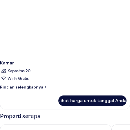
Kamar
Kapasitas 20
Wi-Fi Gratis
Rincian
Rincian selengkapnya
lebih
lanjut
Lihat harga untuk tanggal Anda
untuk
Kamar
Properti serupa
Maitai Express Tahiti
Hotel Tah