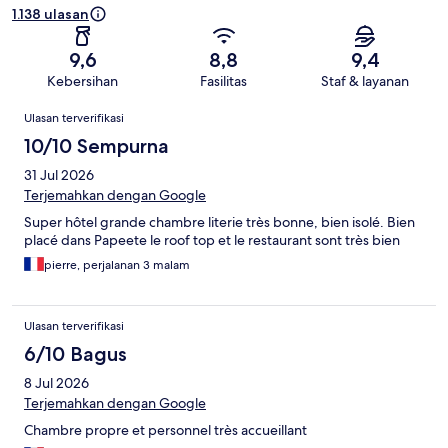
1.138 ulasan
9,6
8,8
9,4
Kebersihan
Fasilitas
Staf & layanan
Ulasan
Ulasan terverifikasi
10/10 Sempurna
31 Jul 2026
Terjemahkan dengan Google
Super hôtel grande chambre literie très bonne, bien isolé. Bien
placé dans Papeete le roof top et le restaurant sont très bien
pierre, perjalanan 3 malam
Ulasan terverifikasi
6/10 Bagus
8 Jul 2026
Terjemahkan dengan Google
Chambre propre et personnel très accueillant