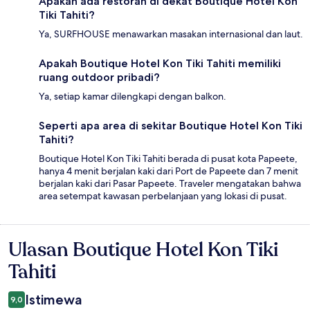
Apakah ada restoran di dekat Boutique Hotel Kon
Tiki Tahiti?
Ya, SURFHOUSE menawarkan masakan internasional dan laut.
Apakah Boutique Hotel Kon Tiki Tahiti memiliki
ruang outdoor pribadi?
Ya, setiap kamar dilengkapi dengan balkon.
Seperti apa area di sekitar Boutique Hotel Kon Tiki
Tahiti?
Boutique Hotel Kon Tiki Tahiti berada di pusat kota Papeete,
hanya 4 menit berjalan kaki dari Port de Papeete dan 7 menit
berjalan kaki dari Pasar Papeete. Traveler mengatakan bahwa
area setempat kawasan perbelanjaan yang lokasi di pusat.
Ulasan Boutique Hotel Kon Tiki
Ulasan
Tahiti
Istimewa
9,0