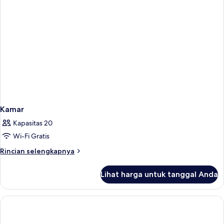
Kamar
Kapasitas 20
Wi-Fi Gratis
Rincian
Rincian selengkapnya
lebih
lanjut
Lihat harga untuk tanggal Anda
untuk
Kamar