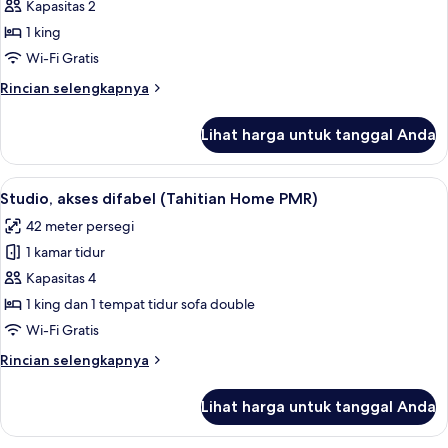
Studio
Kapasitas 2
(Tahitian
1 king
Home)
Wi-Fi Gratis
Rincian
Rincian selengkapnya
lebih
lanjut
Lihat harga untuk tanggal Anda
untuk
Studio
(Tahitian
Lihat
Studio, akses difabel (Tahitian Home P
6
Home)
Studio, akses difabel (Tahitian Home PMR)
semua
42 meter persegi
foto
1 kamar tidur
untuk
Studio,
Kapasitas 4
akses
1 king dan 1 tempat tidur sofa double
difabel
Wi-Fi Gratis
(Tahitian
Rincian
Rincian selengkapnya
Home
lebih
PMR)
lanjut
Lihat harga untuk tanggal Anda
untuk
Studio,