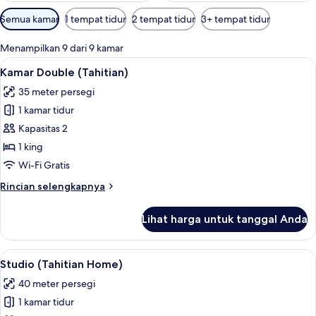
Filter
Semua kamar
1 tempat tidur
2 tempat tidur
3+ tempat tidur
tersedia
untuk
Menampilkan 9 dari 9 kamar
kamar
Lihat
Seprai katun Mesir, seprai premium, m
7
Kamar Double (Tahitian)
semua
35 meter persegi
foto
1 kamar tidur
untuk
Kamar
Kapasitas 2
Double
1 king
(Tahitian)
Wi-Fi Gratis
Rincian
Rincian selengkapnya
lebih
lanjut
Lihat harga untuk tanggal Anda
untuk
Kamar
Double
Lihat
Seprai katun Mesir, seprai premium, m
9
(Tahitian)
Studio (Tahitian Home)
semua
40 meter persegi
foto
1 kamar tidur
untuk