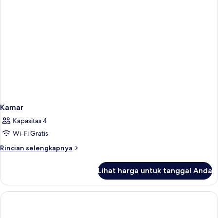
Kamar
Kapasitas 4
Wi-Fi Gratis
Rincian
Rincian selengkapnya
lebih
lanjut
Lihat harga untuk tanggal Anda
untuk
Kamar