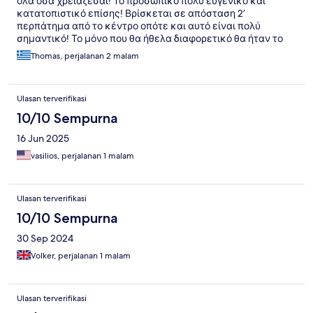
όλα όσα χρειάζεσαι! Το προσωπικό πολύ ευγενικό και
κατατοπιστικό επίσης! Βρίσκεται σε απόσταση 2’
περπάτημα από το κέντρο οπότε και αυτό είναι πολύ
σημαντικό! Το μόνο που θα ήθελα διαφορετικό θα ήταν το
στρώμα/μαξιλάρια που ήταν πολύ σκληρά (ίσως επειδή
Thomas, perjalanan 2 malam
ειναι καινούρια να μην έχουν «κάτσει» ακόμα!
Ulasan terverifikasi
10/10 Sempurna
16 Jun 2025
vasilios, perjalanan 1 malam
Ulasan terverifikasi
10/10 Sempurna
30 Sep 2024
Volker, perjalanan 1 malam
Ulasan terverifikasi