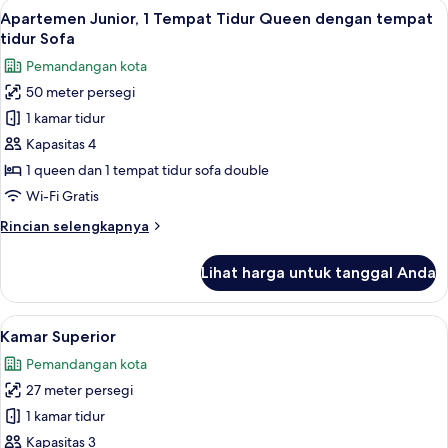
Lihat
Apartemen Junior, 1 Tempat Tidur Quee
14
Apartemen Junior, 1 Tempat Tidur Queen dengan tempat
semua
tidur Sofa
foto
Pemandangan kota
untuk
50 meter persegi
Apartemen
1 kamar tidur
Junior,
1
Kapasitas 4
Tempat
1 queen dan 1 tempat tidur sofa double
Tidur
Wi-Fi Gratis
Queen
Rincian
Rincian selengkapnya
dengan
lebih
tempat
lanjut
Lihat harga untuk tanggal Anda
untuk
tidur
Apartemen
Sofa
Junior,
Lihat
Kamar Superior | Minibar gratis, ruan
20
1
Kamar Superior
semua
Tempat
Pemandangan kota
Tidur
foto
Queen
27 meter persegi
untuk
dengan
Kamar
1 kamar tidur
tempat
Superior
tidur
Kapasitas 3