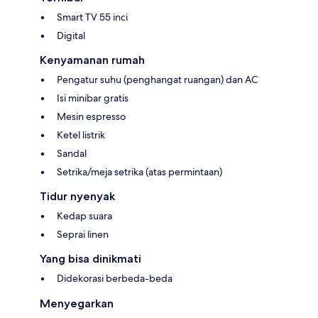
Smart TV 55 inci
Digital
Kenyamanan rumah
Pengatur suhu (penghangat ruangan) dan AC
Isi minibar gratis
Mesin espresso
Ketel listrik
Sandal
Setrika/meja setrika (atas permintaan)
Tidur nyenyak
Kedap suara
Seprai linen
Yang bisa dinikmati
Didekorasi berbeda-beda
Menyegarkan