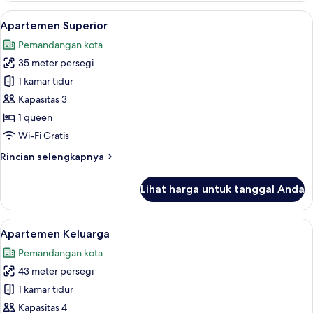
Standar
Lihat
Minibar gratis, ruang kerja ramah lap
26
Apartemen Superior
semua
Pemandangan kota
foto
35 meter persegi
untuk
Apartemen
1 kamar tidur
Superior
Kapasitas 3
1 queen
Wi-Fi Gratis
Rincian
Rincian selengkapnya
lebih
lanjut
Lihat harga untuk tanggal Anda
untuk
Apartemen
Superior
Lihat
Apartemen Keluarga | Area keluarga | 
12
Apartemen Keluarga
semua
Pemandangan kota
foto
43 meter persegi
untuk
Apartemen
1 kamar tidur
Keluarga
Kapasitas 4