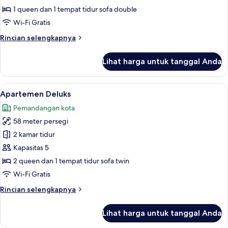
1 queen dan 1 tempat tidur sofa double
Wi-Fi Gratis
Rincian
Rincian selengkapnya
lebih
lanjut
Lihat harga untuk tanggal Anda
untuk
Apartemen
Keluarga
Lihat
Apartemen Deluks | Area keluarga | Sm
21
Apartemen Deluks
semua
Pemandangan kota
foto
58 meter persegi
untuk
Apartemen
2 kamar tidur
Deluks
Kapasitas 5
2 queen dan 1 tempat tidur sofa twin
Wi-Fi Gratis
Rincian
Rincian selengkapnya
lebih
lanjut
Lihat harga untuk tanggal Anda
untuk
Apartemen