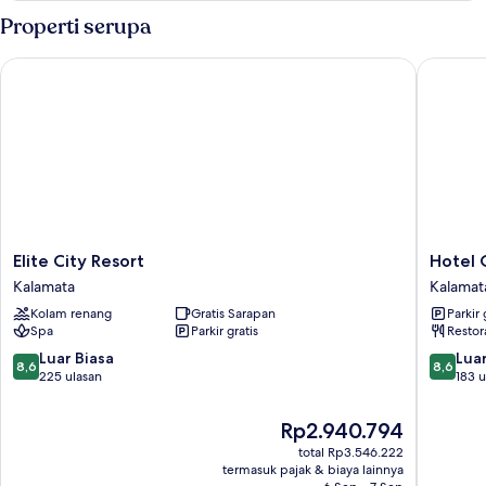
Deluks
Properti serupa
Elite City Resort
Hotel Os
Elite
Hotel
Elite City Resort
Hotel 
City
Ostria
Kalamata
Kalamat
Resort
Kalamat
Kolam renang
Gratis Sarapan
Parkir 
Kalamata
Spa
Parkir gratis
Restor
8.6
8.6
Luar Biasa
Luar
8,6
8,6
dari
dari
225 ulasan
183 u
10,
10,
Luar
Luar
Harga
Rp2.940.794
Biasa,
Biasa,
sekarang
total Rp3.546.222
225
183
Rp2.940.794
termasuk pajak & biaya lainnya
ulasan
ulasan