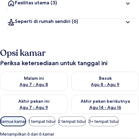
Fasilitas utama
(3)
Seperti di rumah sendiri
(6)
Opsi kamar
Periksa ketersediaan untuk tanggal ini
Periksa ketersediaan untuk malam ini Agu 7 - Agu 8
Periksa ketersediaan untuk be
Malam ini
Besok
Agu 7 - Agu 8
Agu 8 - Agu 9
Periksa ketersediaan untuk akhir pekan ini Agu 7 - Agu 9
Periksa ketersediaan untuk ak
Akhir pekan ini
Akhir pekan berikutnya
Agu 7 - Agu 9
Agu 14 - Agu 16
Filter
Semua kamar
1 tempat tidur
2 tempat tidur
3+ tempat tidur
tersedia
untuk
Menampilkan 6 dari 6 kamar
kamar