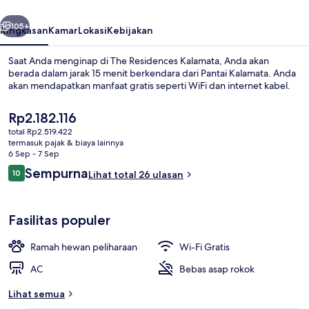
belumnya
Berikutnya
105+
Ringkasan
Kamar
Lokasi
Kebijakan
Saat Anda menginap di The Residences Kalamata, Anda akan
berada dalam jarak 15 menit berkendara dari Pantai Kalamata. Anda
akan mendapatkan manfaat gratis seperti WiFi dan internet kabel.
Harga
Rp2.182.116
saat
total Rp2.519.422
ini
termasuk pajak & biaya lainnya
Rp2.182.116
6 Sep - 7 Sep
Ulasan
Sempurna
10
Lihat total 26 ulasan
Restoran
10 dari 10
Fasilitas populer
Ramah hewan peliharaan
Wi-Fi Gratis
AC
Bebas asap rokok
Lihat semua