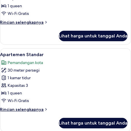
Sofa
1 queen
Wi-Fi Gratis
Rincian
Rincian selengkapnya
lebih
lanjut
Lihat harga untuk tanggal Anda
untuk
Kamar
Superior
Lihat
Minibar gratis, ruang kerja ramah lap
12
Apartemen Standar
semua
Pemandangan kota
foto
30 meter persegi
untuk
Apartemen
1 kamar tidur
Standar
Kapasitas 3
1 queen
Wi-Fi Gratis
Rincian
Rincian selengkapnya
lebih
lanjut
Lihat harga untuk tanggal Anda
untuk
Apartemen