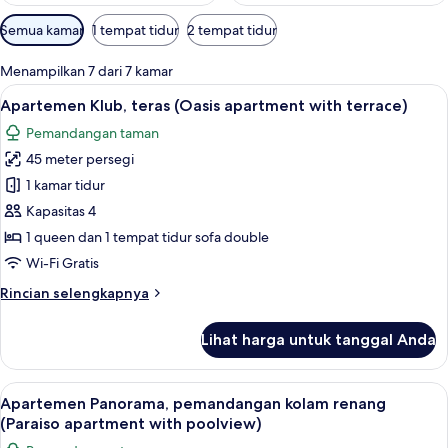
Filter
Semua kamar
1 tempat tidur
2 tempat tidur
tersedia
untuk
Menampilkan 7 dari 7 kamar
kamar
Lihat
Apartemen Klub, teras (Oasis apartment
21
Apartemen Klub, teras (Oasis apartment with terrace)
semua
Pemandangan taman
foto
45 meter persegi
untuk
Apartemen
1 kamar tidur
Klub,
Kapasitas 4
teras
1 queen dan 1 tempat tidur sofa double
(Oasis
Wi-Fi Gratis
apartment
Rincian
Rincian selengkapnya
with
lebih
terrace)
lanjut
Lihat harga untuk tanggal Anda
untuk
Apartemen
Klub,
Lihat
Apartemen Panorama, pemandangan kol
20
teras
Apartemen Panorama, pemandangan kolam renang
semua
(Oasis
(Paraiso apartment with poolview)
apartment
foto