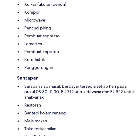
Kulkas (ukuran penuh)
Kompor
Microwave
Pencuci piring
Pembuat espresso
Lemari es
Pembuat kopi/teh
Ketel listrik
Penggorengan
Santapan
Sarapan siap masak berbayar tersedia setiap hari pada
pukul 08.30–11.30: EUR 12 untuk dewasa dan EUR 12 untuk
anak-anak
Restoran
Bar tepi kolam renang
Meja makan
Toko roti/camilan