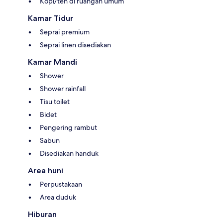
Kopi/teh di ruangan umum
Kamar Tidur
Seprai premium
Seprai linen disediakan
Kamar Mandi
Shower
Shower rainfall
Tisu toilet
Bidet
Pengering rambut
Sabun
Disediakan handuk
Area huni
Perpustakaan
Area duduk
Hiburan