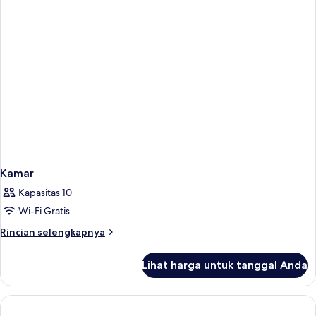
laut
(Dunas
Duplex
apartment
with
seaview)
Kamar
Kapasitas 10
Wi-Fi Gratis
Rincian
Rincian selengkapnya
lebih
lanjut
Lihat harga untuk tanggal Anda
untuk
Kamar