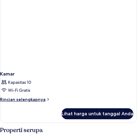
Kamar
Kapasitas 10
Wi-Fi Gratis
Rincian
Rincian selengkapnya
lebih
lanjut
Lihat harga untuk tanggal Anda
untuk
Kamar
Properti serupa