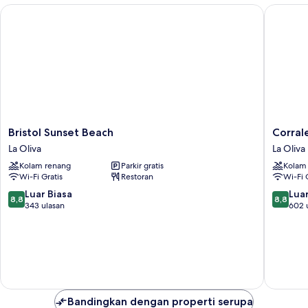
Bristol Sunset Beach
Corralej
Bristol
Corralej
Bristol Sunset Beach
Corral
Sunset
Surfing
La Oliva
La Oliva
Beach
Colors
Kolam renang
Parkir gratis
Kolam
La
Hotel&A
Wi-Fi Gratis
Restoran
Wi-Fi 
Oliva
La
Oliva
8.8
8.8
Luar Biasa
Luar
8,8
8,8
dari
dari
343 ulasan
602 
10,
10,
Luar
Luar
Biasa,
Biasa,
343
602
ulasan
ulasan
Bandingkan dengan properti serupa