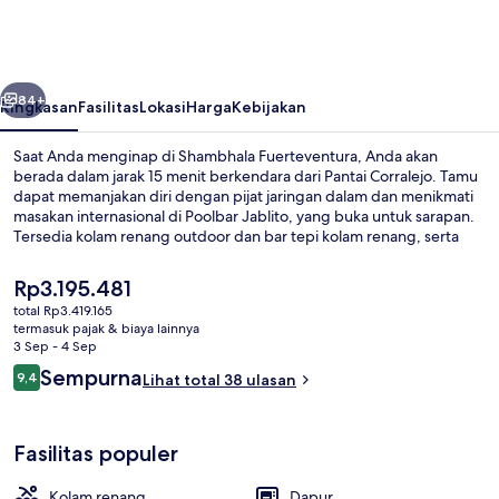
belumnya
Berikutnya
84+
Ringkasan
Fasilitas
Lokasi
Harga
Kebijakan
Saat Anda menginap di Shambhala Fuerteventura, Anda akan
berada dalam jarak 15 menit berkendara dari Pantai Corralejo. Tamu
dapat memanjakan diri dengan pijat jaringan dalam dan menikmati
masakan internasional di Poolbar Jablito, yang buka untuk sarapan.
Tersedia kolam renang outdoor dan bar tepi kolam renang, serta
fasilitas dalam kamar yang meliputi kulkas dan microwave.
Harga
Rp3.195.481
saat
total Rp3.419.165
ini
termasuk pajak & biaya lainnya
Kolam renang outdoor, dengan payun
Rp3.195.481
3 Sep - 4 Sep
Ulasan
Sempurna
9,4
Lihat total 38 ulasan
9,4 dari 10
Fasilitas populer
Kolam renang
Dapur