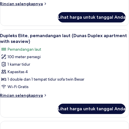
Rincian
Rincian selengkapnya
lebih
lanjut
Lihat harga untuk tanggal Anda
untuk
Apartemen
Romantis
Lihat
Pemandangan balkon
20
Dupleks Elite, pemandangan laut (Dunas Duplex apartment
semua
with seaview)
foto
Pemandangan laut
untuk
100 meter persegi
Dupleks
1 kamar tidur
Elite,
pemandangan
Kapasitas 4
laut
1 double dan 1 tempat tidur sofa twin Besar
(Dunas
Wi-Fi Gratis
Duplex
Rincian
Rincian selengkapnya
apartment
lebih
with
lanjut
Lihat harga untuk tanggal Anda
untuk
seaview)
Dupleks
Elite,
pemandangan