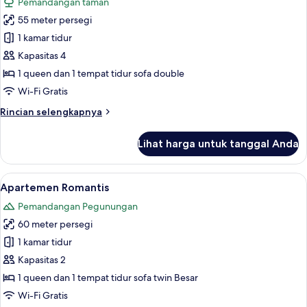
Pemandangan taman
with
untuk
terrace)
55 meter persegi
Apartemen
1 kamar tidur
Panorama,
pemandangan
Kapasitas 4
kolam
1 queen dan 1 tempat tidur sofa double
renang
Wi-Fi Gratis
(Paraiso
Rincian
Rincian selengkapnya
apartment
lebih
with
lanjut
Lihat harga untuk tanggal Anda
untuk
poolview)
Apartemen
Panorama,
Lihat
Apartemen Romantis | Pemandangan 
1
pemandangan
Apartemen Romantis
semua
kolam
Pemandangan Pegunungan
renang
foto
(Paraiso
60 meter persegi
untuk
apartment
Apartemen
1 kamar tidur
with
Romantis
poolview)
Kapasitas 2
1 queen dan 1 tempat tidur sofa twin Besar
Wi-Fi Gratis