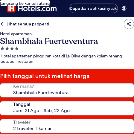
Langsung ke konten utama
Dapatkan aplikasinya
Lihat semua properti
Hotel apartemen
Shambhala Fuerteventura
Properti
bintang
Hotel apartemen pinggiran kota di La Oliva dengan kolam renang
4.0
outdoor, restoran
Pilih tanggal untuk melihat harga
Ke mana?
Tanggal
Traveler