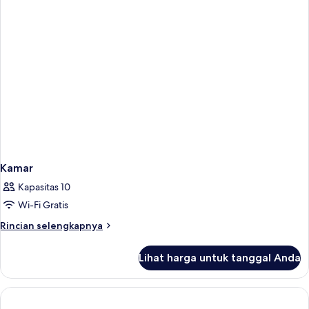
Kamar
Kapasitas 10
Wi-Fi Gratis
Rincian
Rincian selengkapnya
lebih
lanjut
Lihat harga untuk tanggal Anda
untuk
Kamar