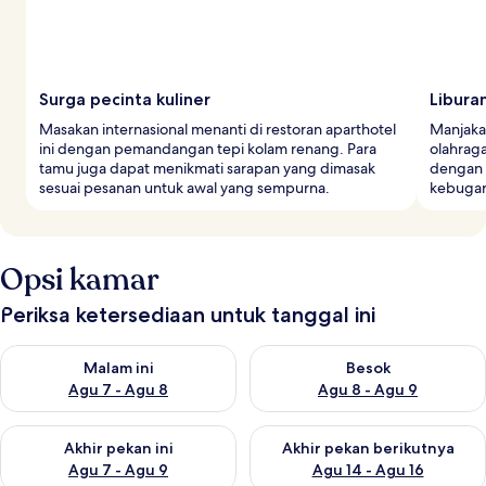
Surga pecinta kuliner
Libura
Masakan internasional menanti di restoran aparthotel
Manjakan
ini dengan pemandangan tepi kolam renang. Para
olahraga
tamu juga dapat menikmati sarapan yang dimasak
dengan k
sesuai pesanan untuk awal yang sempurna.
kebugar
Opsi kamar
Periksa ketersediaan untuk tanggal ini
Periksa ketersediaan untuk malam ini Agu 7 - Agu 8
Periksa ketersediaan untuk be
Malam ini
Besok
Agu 7 - Agu 8
Agu 8 - Agu 9
Periksa ketersediaan untuk akhir pekan ini Agu 7 - Agu 9
Periksa ketersediaan untuk ak
Akhir pekan ini
Akhir pekan berikutnya
Agu 7 - Agu 9
Agu 14 - Agu 16