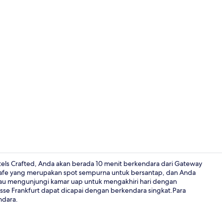
Pintu masuk 
tels Crafted, Anda akan berada 10 menit berkendara dari Gateway
afe yang merupakan spot sempurna untuk bersantap, dan Anda
tau mengunjungi kamar uap untuk mengakhiri hari dengan
Lobi
Messe Frankfurt dapat dicapai dengan berkendara singkat.Para
ndara.