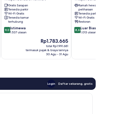
Frankfurt
Radisson
Airport
Gratis Sarapan
Frankfurt
Ramah hewan
Tersedia parkir
peliharaan
Wilayah
Airport
Wi-Fi Gratis
Tersedia parkir
Bandara
Hotel
Tersedia kamar
Wi-Fi Gratis
Frankfurt
Wilayah
terhubung
Restoran
Bandara
9.0
8.6
Istimewa
Luar Biasa
Frankfurt
9,0
8,6
dari
dari
1.537 ulasan
1.013 ulasan
10,
10,
Harga
H
Rp1.783.665
R
Istimewa,
Luar
sekarang
s
1.537
Biasa,
total Rp1.991.681
Rp1.783.665
R
termasuk pajak & biaya lainnya
termasuk paj
ulasan
1.013
30 Agu - 31 Agu
ulasan
Login
Daftar sekarang, gratis