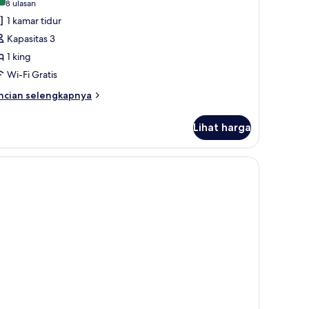
8,4 dari 10
(8
8 ulasan
ntuk
ulasan)
1 kamar tidur
arloft
Kapasitas 3
lanespotting
1 king
Wi-Fi Gratis
ncian
ncian selengkapnya
bih
njut
Lihat harga
tuk
rloft
anespotting