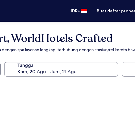
•
IDR
Buat daftar prope
rt, WorldHotels Crafted
n dengan spa layanan lengkap, terhubung dengan stasiun/rel kereta ba
Tanggal