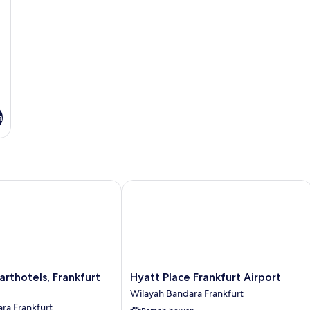
a
ter
hotels, Frankfurt Airport
Hyatt Place Frankfurt Airport
Hyatt
arthotels, Frankfurt
Hyatt Place Frankfurt Airport
Place
Wilayah Bandara Frankfurt
Frankfurt
ra Frankfurt