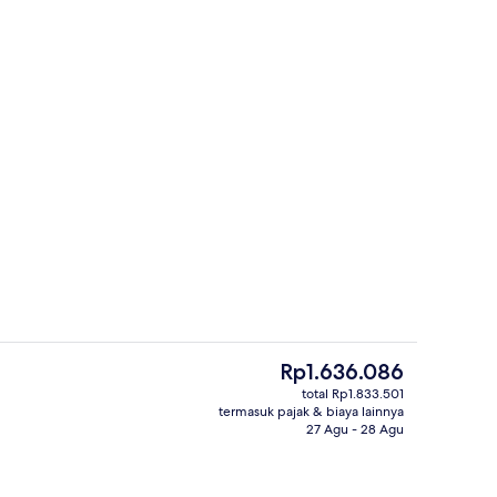
interior
Bar di atap
Harga
Rp1.636.086
saat
total Rp1.833.501
ini
termasuk pajak & biaya lainnya
SkyLoft | Kamar mandi | Shower, pan
Rp1.636.086
27 Agu - 28 Agu