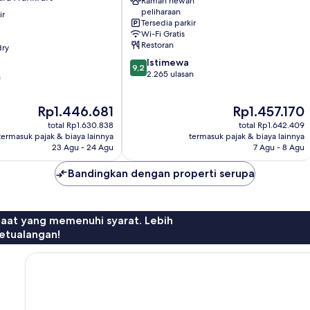
Ramah hewan
Airport
peliharaan
ir
Wilayah
Tersedia parkir
Bandara
Wi-Fi Gratis
Frankfurt
Restoran
dry
9.2
Istimewa
9,2
dari
2.265 ulasan
n
10,
Istimewa,
Harga
Harga
Rp1.446.681
Rp1.457.170
2.265
sekarang
sekarang
ulasan
total Rp1.630.838
total Rp1.642.409
Rp1.446.681
Rp1.457.170
termasuk pajak & biaya lainnya
termasuk pajak & biaya lainnya
23 Agu - 24 Agu
7 Agu - 8 Agu
Bandingkan dengan properti serupa
faat yang memenuhi syarat. Lebih
etualangan!