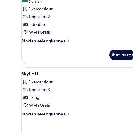
9,2 dari 10
(5
5 ulasan
untuk
ulasan)
1 kamar tidur
Smart
Kapasitas 2
Double
1 double
Planespotting
Wi-Fi Gratis
Rincian
Rincian selengkapnya
lebih
lanjut
Lihat harg
untuk
Smart
Double
Lihat
SkyLoft | Kedap suara, setrika/m
7
Planespotting
SkyLoft
semua
1 kamar tidur
foto
Kapasitas 3
untuk
SkyLoft
1 king
Wi-Fi Gratis
Rincian
Rincian selengkapnya
lebih
lanjut
untuk