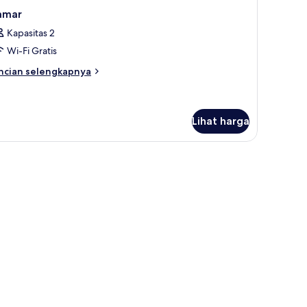
amar
Kapasitas 2
Wi-Fi Gratis
ncian
ncian selengkapnya
bih
njut
tuk
amar
Lihat harga