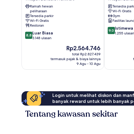
Hotel
Airport
&
Ramah hewan
Wilayah
Tersedia park
peliharaan
Wi-Fi Gratis
Conference
Bandara
Tersedia parkir
Gym
Center
Frankfurt
Wi-Fi Gratis
Fasilitas laun
Wilayah
Restoran
9.0
Bandara
Istimewa
9,0
8.8
Luar Biasa
dari
Frankfurt
1.255 ulasa
8,8
dari
3.148 ulasan
10,
10,
Istimewa,
Harga
Rp2.564.746
Luar
1.255
sekarang
Biasa,
total Rp2.827.439
ulasan
Rp2.564.746
termasuk pajak & biaya lainnya
3.148
9 Agu - 10 Agu
ulasan
Login untuk melihat diskon dan man
banyak reward untuk lebih banyak p
Tentang kawasan sekitar