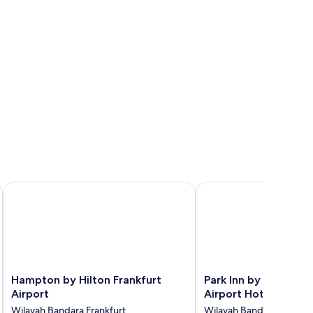
Hampton by Hilton Frankfurt Airport
Park Inn by Radisson Fr
Hampton
Park
Hampton by Hilton Frankfurt
Park Inn by Radisson
by
Inn
Airport
Airport Hotel
Hilton
by
Wilayah Bandara Frankfurt
Wilayah Bandara Frankfu