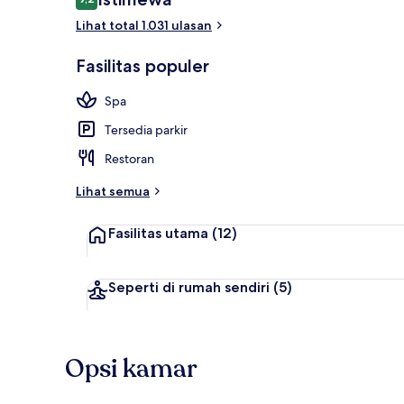
9,2 dari 10
Lihat total 1.031 ulasan
Teras roofto
Fasilitas populer
Spa
Tersedia parkir
Restoran
Lihat semua
Fasilitas utama
(12)
Seperti di rumah sendiri
(5)
Opsi kamar