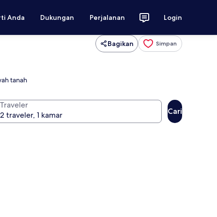
rti Anda
Dukungan
Perjalanan
Login
Bagikan
Simpan
wah tanah
Traveler
Cari