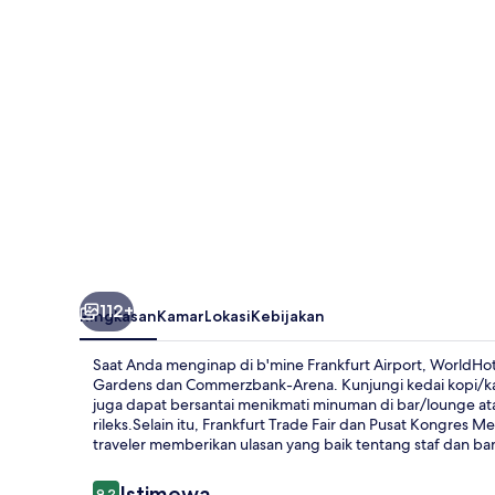
WorldHotels
Crafted
112+
Ringkasan
Kamar
Lokasi
Kebijakan
Saat Anda menginap di b'mine Frankfurt Airport, WorldHo
Gardens dan Commerzbank-Arena. Kunjungi kedai kopi/k
juga dapat bersantai menikmati minuman di bar/lounge a
rileks.Selain itu, Frankfurt Trade Fair dan Pusat Kongres 
traveler memberikan ulasan yang baik tentang staf dan ba
Ulasan
Istimewa
9,2