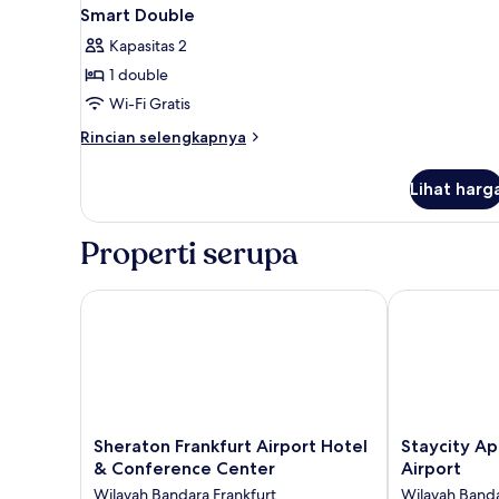
Smart Double
Kapasitas 2
1 double
Wi-Fi Gratis
Rincian
Rincian selengkapnya
lebih
lanjut
Lihat harg
untuk
Smart
Double
Properti serupa
Sheraton Frankfurt Airport Hotel & Conference Cen
Staycity Apart
Sheraton
Staycity
Sheraton Frankfurt Airport Hotel
Staycity Ap
Frankfurt
Aparthotels,
& Conference Center
Airport
Airport
Frankfurt
Wilayah Bandara Frankfurt
Wilayah Banda