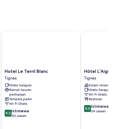
Hotel Le Terril Blanc
Hôtel L’Aiguille Percée
Hotel
Hôtel
Hotel Le Terril Blanc
Hôtel L’Aiguille Perc
Le
L’Aiguille
Tignes
Tignes
Terril
Percée
Gratis Sarapan
Kolam renang
Blanc
Tignes
Ramah hewan
Gratis Sarapan
Tignes
peliharaan
Wi-Fi Gratis
Tersedia parkir
Restoran
Wi-Fi Gratis
9.0
Istimewa
9,0
9.2
Istimewa
dari
24 ulasan
9,2
dari
30 ulasan
10,
10,
Istimewa,
Istimewa,
24