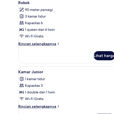
semua
kamar
Rokok
tidur,
foto
90 meter persegi
Bebas
untuk
Asap
3 kamar tidur
Apartemen
Rokok
Kapasitas 6
Superior,
3
1 queen dan 6 twin
kamar
Wi-Fi Gratis
tidur,
Rincian
Rincian selengkapnya
Bebas
lebih
Asap
lanjut
Lihat harg
untuk
Rokok
Apartemen
Superior,
Lihat
Kamar Junior | Seprai antialerg
3
3
Kamar Junior
semua
kamar
1 kamar tidur
tidur,
foto
Bebas
Kapasitas 3
untuk
Asap
Kamar
1 double dan 1 twin
Rokok
Junior
Wi-Fi Gratis
Rincian
Rincian selengkapnya
lebih