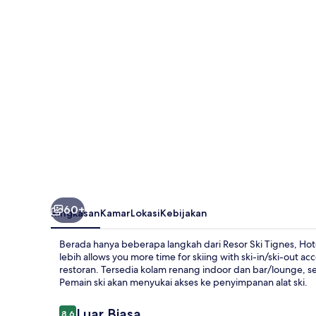
Le
Taos
60+
Ringkasan
Kamar
Lokasi
Kebijakan
Berada hanya beberapa langkah dari Resor Ski Tignes, 
lebih allows you more time for skiing with ski-in/ski-out a
restoran. Tersedia kolam renang indoor dan bar/lounge, se
Pemain ski akan menyukai akses ke penyimpanan alat ski.
Ulasan
Luar Biasa
8,6