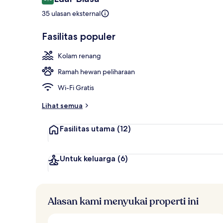
8,6 dari 10
35 ulasan eksternal
Sarapan pras
Fasilitas populer
Kolam renang
Ramah hewan peliharaan
Wi-Fi Gratis
Lihat semua
Fasilitas utama
(12)
Untuk keluarga
(6)
Alasan kami menyukai properti ini