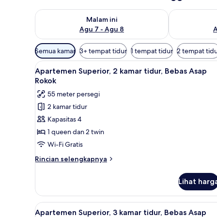
Periksa ketersediaan untuk malam ini Agu 7 - Agu 8
Periksa keter
Malam ini
Agu 7 - Agu 8
A
Filter
Semua kamar
3+ tempat tidur
1 tempat tidur
2 tempat tid
tersedia
Lihat
Seprai antialergi, brankas, dan
untuk
8
Apartemen Superior, 2 kamar tidur, Bebas Asap
semua
kamar
Rokok
foto
55 meter persegi
untuk
2 kamar tidur
Apartemen
Kapasitas 4
Superior,
2
1 queen dan 2 twin
kamar
Wi-Fi Gratis
tidur,
Rincian
Rincian selengkapnya
Bebas
lebih
Asap
lanjut
Lihat harg
untuk
Rokok
Apartemen
Superior,
Lihat
Seprai antialergi, brankas, dan
8
2
Apartemen Superior, 3 kamar tidur, Bebas Asap