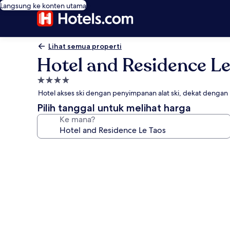
Langsung ke konten utama
Lihat semua properti
Hotel and Residence Le
Properti
bintang
Hotel akses ski dengan penyimpanan alat ski, dekat dengan 
4.0
Pilih tanggal untuk melihat harga
Ke mana?
Galeri
foto
untuk
Hotel
and
Residence