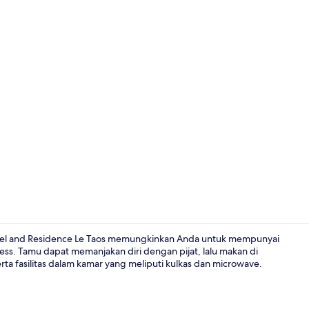
Kolam renan
Hotel and Residence Le Taos memungkinkan Anda untuk mempunyai
ccess. Tamu dapat memanjakan diri dengan pijat, lalu makan di
rta fasilitas dalam kamar yang meliputi kulkas dan microwave.
Bagian depa