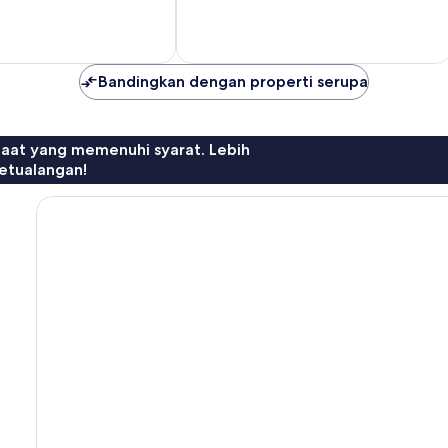
Sempurna,
58
ulasan
Bandingkan dengan properti serupa
faat yang memenuhi syarat. Lebih
etualangan!