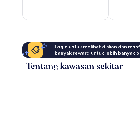
Sangat
ulasan
Baik,
79
ulasan
Login untuk melihat diskon dan man
banyak reward untuk lebih banyak p
Tentang kawasan sekitar