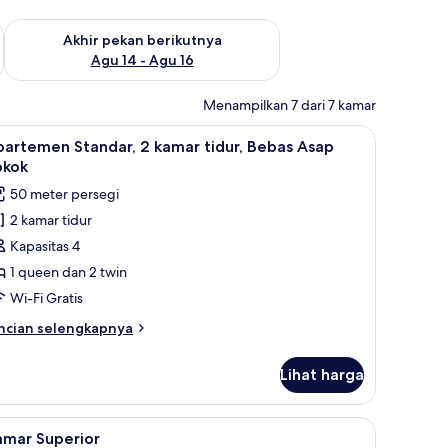
n ini Agu 7 - Agu 9
Periksa ketersediaan untuk akhir pekan berikutnya Agu 14 - A
Akhir pekan berikutnya
Agu 14 - Agu 16
Menampilkan 7 dari 7 kamar
s Asap Rokok | Seprai antialergi, brankas, dan setrika/meja setrika
ihat
Seprai antialergi, brankas, dan setrika/meja se
7
artemen Standar, 2 kamar tidur, Bebas Asap
emua
okok
oto
50 meter persegi
ntuk
2 kamar tidur
partemen
Kapasitas 4
tandar,
1 queen dan 2 twin
amar
Wi-Fi Gratis
dur,
ncian
ncian selengkapnya
ebas
bih
sap
njut
Lihat harga
tuk
okok
partemen
andar,
/meja setrika
ihat
Kamar Superior | Seprai antialergi, brankas, d
3
amar Superior