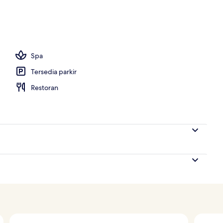
manan setiap hari dengan biaya tambahan
Spa
Tersedia parkir
Restoran