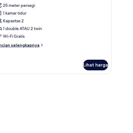
emua
mar
25 meter persegi
dur,
oto
bas
1 kamar tidur
ntuk
ap
amar
Kapasitas 2
kok
uperior
1 double ATAU 2 twin
Wi-Fi Gratis
ncian
ncian selengkapnya
bih
njut
tuk
Lihat harga
amar
perior