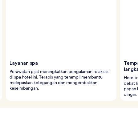
Layanan spa
Tempa
langka
Perawatan pijat meningkatkan pengalaman relaksasi
di spa hotel ini. Terapis yang terampil membantu
Hotel i
melepaskan ketegangan dan mengembalikan
dekat li
keseimbangan.
papan l
dingin.