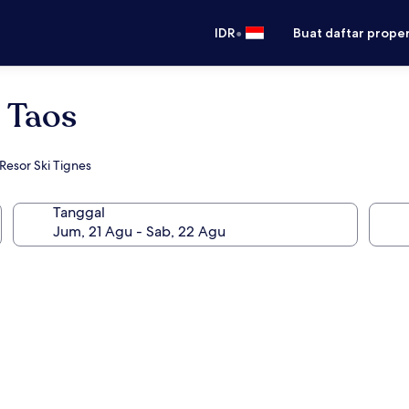
•
IDR
Buat daftar prope
 Taos
Resor Ski Tignes
Tanggal