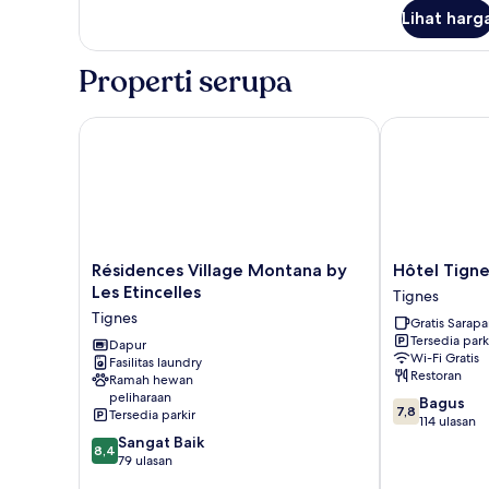
lanjut
Lihat harg
untuk
Kamar
Junior
Properti serupa
Résidences Village Montana by Les Etincelles
Hôtel Tignes 
Résidences
Hôtel
Résidences Village Montana by
Hôtel Tigne
Village
Tignes
Les Etincelles
Tignes
Montana
Le
Tignes
Gratis Sarap
by
Diva
Tersedia park
Les
Dapur
Tignes
Wi-Fi Gratis
Fasilitas laundry
Etincelles
Restoran
Ramah hewan
Tignes
peliharaan
7.8
Bagus
7,8
Tersedia parkir
dari
114 ulasan
8.4
10,
Sangat Baik
8,4
dari
Bagus,
79 ulasan
10,
114