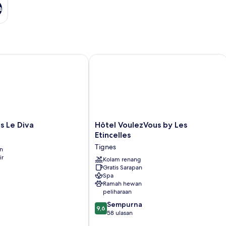
a
Le Diva
Hôtel VoulezVous by Les Etincelles
Hôtel
s Le Diva
Hôtel VoulezVous by Les
VoulezVous
Etincelles
by
Tignes
an
Les
ir
Etincelles
Kolam renang
Gratis Sarapan
Tignes
Spa
Ramah hewan
peliharaan
9.6
Sempurna
9,6
dari
58 ulasan
10,