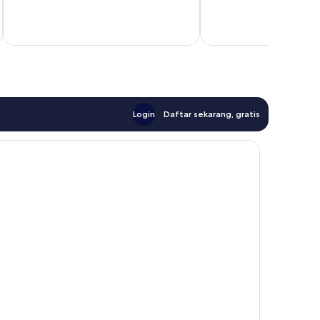
30
ulasan
ulasan
Login
Daftar sekarang, gratis