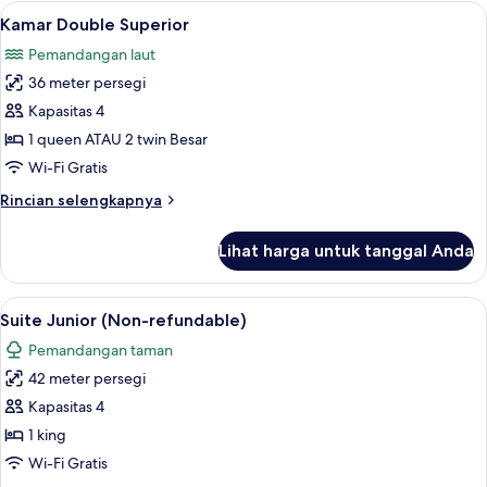
Junior
Lihat
Minibar, brankas, meja kerja, dan rua
8
Kamar Double Superior
semua
Pemandangan laut
foto
36 meter persegi
untuk
Kamar
Kapasitas 4
Double
1 queen ATAU 2 twin Besar
Superior
Wi-Fi Gratis
Rincian
Rincian selengkapnya
lebih
lanjut
Lihat harga untuk tanggal Anda
untuk
Kamar
Double
Lihat
Minibar, brankas, meja kerja, dan rua
5
Superior
Suite Junior (Non-refundable)
semua
Pemandangan taman
foto
42 meter persegi
untuk
Suite
Kapasitas 4
Junior
1 king
(Non-
Wi-Fi Gratis
refundable)