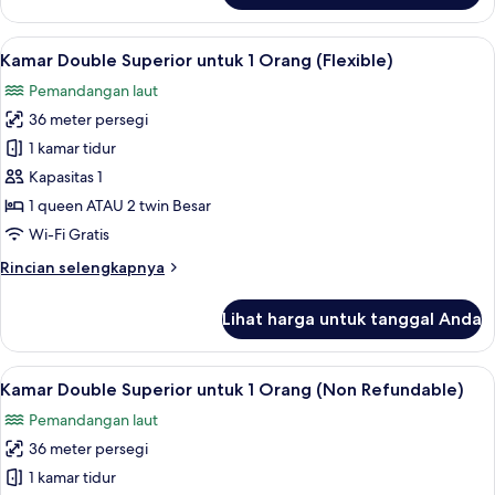
Refundable)
Kamar
Double
Lihat
Minibar, brankas, meja kerja, dan rua
6
untuk
Kamar Double Superior untuk 1 Orang (Flexible)
semua
1
Pemandangan laut
Orang,
foto
pemandangan
36 meter persegi
untuk
laut
Kamar
1 kamar tidur
(Non
Double
Refundable)
Kapasitas 1
Superior
1 queen ATAU 2 twin Besar
untuk
Wi-Fi Gratis
1
Rincian
Rincian selengkapnya
Orang
lebih
(Flexible)
lanjut
Lihat harga untuk tanggal Anda
untuk
Kamar
Double
Lihat
Minibar, brankas, meja kerja, dan rua
6
Superior
Kamar Double Superior untuk 1 Orang (Non Refundable)
semua
untuk
Pemandangan laut
1
foto
Orang
36 meter persegi
untuk
(Flexible)
Kamar
1 kamar tidur