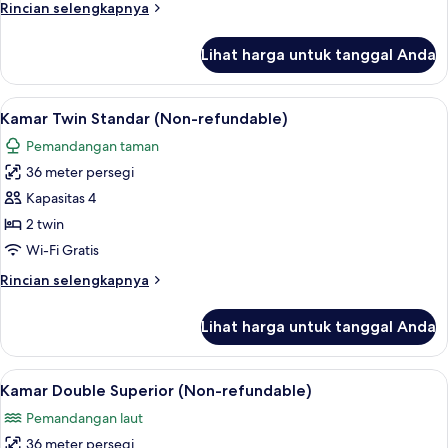
Rincian
Rincian selengkapnya
lebih
lanjut
Lihat harga untuk tanggal Anda
untuk
Suite
Junior
Lihat
Minibar, brankas, meja kerja, dan rua
7
(Non-
Kamar Twin Standar (Non-refundable)
semua
refundable)
Pemandangan taman
foto
36 meter persegi
untuk
Kamar
Kapasitas 4
Twin
2 twin
Standar
Wi-Fi Gratis
(Non-
Rincian
Rincian selengkapnya
refundable)
lebih
lanjut
Lihat harga untuk tanggal Anda
untuk
Kamar
Twin
Lihat
Minibar, brankas, meja kerja, dan rua
8
Standar
Kamar Double Superior (Non-refundable)
semua
(Non-
Pemandangan laut
refundable)
foto
36 meter persegi