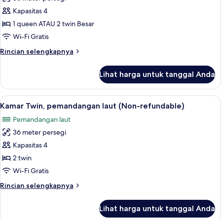
untuk
Kamar
Kapasitas 4
Double
1 queen ATAU 2 twin Besar
Superior
Wi-Fi Gratis
(Non-
Rincian
Rincian selengkapnya
refundable)
lebih
lanjut
Lihat harga untuk tanggal Anda
untuk
Kamar
Double
Lihat
Minibar, brankas, meja kerja, dan rua
8
Superior
Kamar Twin, pemandangan laut (Non-refundable)
semua
(Non-
Pemandangan laut
refundable)
foto
36 meter persegi
untuk
Kamar
Kapasitas 4
Twin,
2 twin
pemandangan
Wi-Fi Gratis
laut
Rincian
Rincian selengkapnya
(Non-
lebih
refundable)
lanjut
Lihat harga untuk tanggal Anda
untuk
Kamar