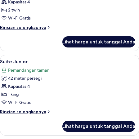
Kamar
Kapasitas 4
Twin,
2 twin
pemandangan
Wi-Fi Gratis
laut
Rincian
Rincian selengkapnya
lebih
lanjut
Lihat harga untuk tanggal Anda
untuk
Kamar
Twin,
Lihat
Minibar, brankas, meja kerja, dan rua
5
pemandangan
Suite Junior
semua
laut
Pemandangan taman
foto
42 meter persegi
untuk
Suite
Kapasitas 4
Junior
1 king
Wi-Fi Gratis
Rincian
Rincian selengkapnya
lebih
lanjut
Lihat harga untuk tanggal Anda
untuk
Suite