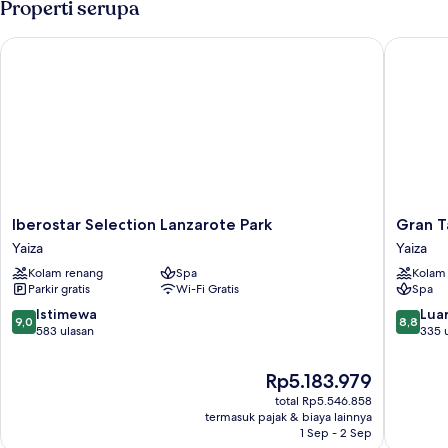
Properti serupa
Iberostar Selection Lanzarote Park
Gran Tag
Iberostar
Gran
Iberostar Selection Lanzarote Park
Gran T
Selection
Tagoro
Yaiza
Yaiza
Lanzarote
Family
Kolam renang
Spa
Kolam
Park
&
Parkir gratis
Wi-Fi Gratis
Spa
Yaiza
Fun
Playa
9.0
8.8
Istimewa
Luar
9,0
8,8
Blanca
dari
dari
583 ulasan
335 
Yaiza
10,
10,
Istimewa,
Luar
Harga
Rp5.183.979
583
Biasa,
sekarang
total Rp5.546.858
ulasan
335
Rp5.183.979
termasuk pajak & biaya lainnya
ulasan
1 Sep - 2 Sep