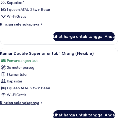
Double
Kapasitas 1
Superior
1 queen ATAU 2 twin Besar
untuk
Wi-Fi Gratis
1
Rincian
Rincian selengkapnya
Orang
lebih
(Non
lanjut
Lihat harga untuk tanggal Anda
Refundable)
untuk
Kamar
Double
Lihat
Minibar, brankas, meja kerja, dan rua
7
Superior
Kamar Double Superior untuk 1 Orang (Flexible)
semua
untuk
Pemandangan laut
1
foto
Orang
36 meter persegi
untuk
(Non
Kamar
1 kamar tidur
Refundable)
Double
Kapasitas 1
Superior
1 queen ATAU 2 twin Besar
untuk
Wi-Fi Gratis
1
Rincian
Rincian selengkapnya
Orang
lebih
(Flexible)
lanjut
Lihat harga untuk tanggal Anda
untuk