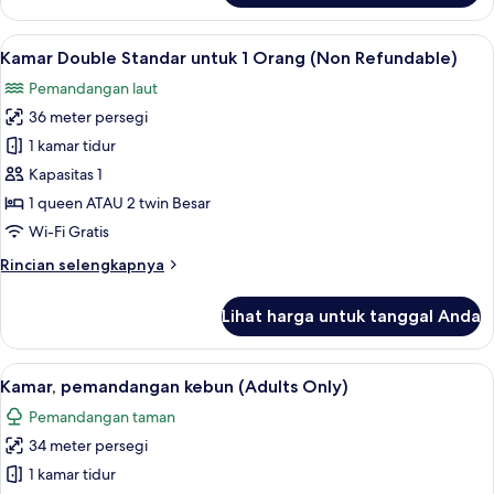
Kamar
Double
Lihat
Minibar, brankas, meja kerja, dan rua
7
Superior
Kamar Double Standar untuk 1 Orang (Non Refundable)
semua
untuk
Pemandangan laut
1
foto
Orang
36 meter persegi
untuk
(Flexible)
Kamar
1 kamar tidur
Double
Kapasitas 1
Standar
1 queen ATAU 2 twin Besar
untuk
Wi-Fi Gratis
1
Rincian
Rincian selengkapnya
Orang
lebih
(Non
lanjut
Lihat harga untuk tanggal Anda
Refundable)
untuk
Kamar
Double
Lihat
Minibar, brankas, meja kerja, dan rua
6
Standar
Kamar, pemandangan kebun (Adults Only)
semua
untuk
Pemandangan taman
1
foto
Orang
34 meter persegi
untuk
(Non
Kamar,
1 kamar tidur
Refundable)