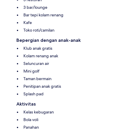
3 bar/lounge
Bar tepi kolam renang
Kafe
Toko roti/camilan
Bepergian dengan anak-anak
Klub anak gratis
Kolam renang anak
Seluncuran air
Mini golf
Taman bermain
Penitipan anak gratis
Splash pad
Aktivitas
Kelas kebugaran
Bola voli
Panahan