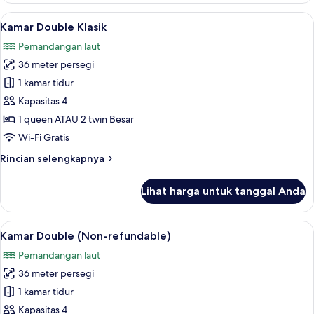
Twin,
Lihat
Minibar, brankas, meja kerja, dan rua
8
pemandangan
Kamar Double Klasik
semua
laut
Pemandangan laut
(Non-
foto
refundable)
36 meter persegi
untuk
Kamar
1 kamar tidur
Double
Kapasitas 4
Klasik
1 queen ATAU 2 twin Besar
Wi-Fi Gratis
Rincian
Rincian selengkapnya
lebih
lanjut
Lihat harga untuk tanggal Anda
untuk
Kamar
Double
Lihat
Minibar, brankas, meja kerja, dan rua
8
Klasik
Kamar Double (Non-refundable)
semua
Pemandangan laut
foto
36 meter persegi
untuk
Kamar
1 kamar tidur
Double
Kapasitas 4