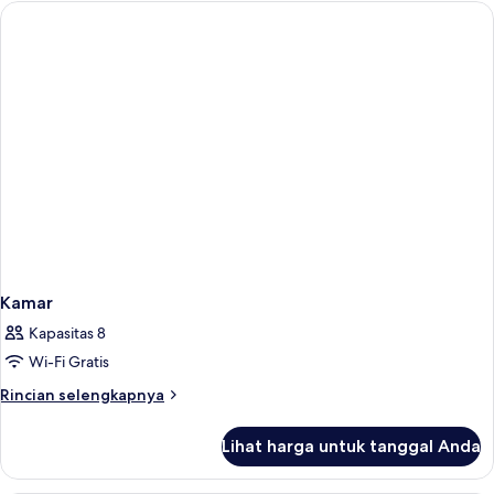
Kamar
Kapasitas 8
Wi-Fi Gratis
Rincian
Rincian selengkapnya
lebih
lanjut
Lihat harga untuk tanggal Anda
untuk
Kamar