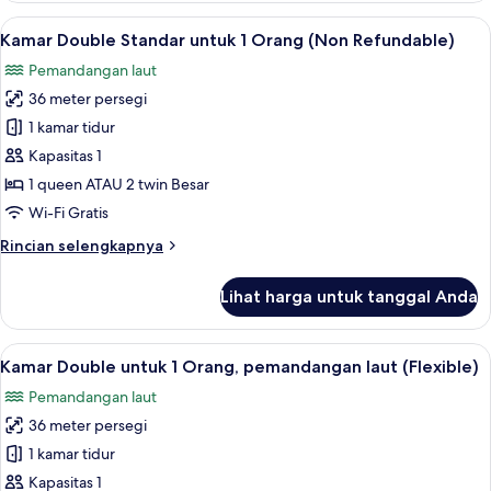
Double
Lihat
Minibar, brankas, meja kerja, dan rua
7
Standar
Kamar Double Standar untuk 1 Orang (Non Refundable)
semua
untuk
Pemandangan laut
1
foto
Orang
36 meter persegi
untuk
(Flexible)
Kamar
1 kamar tidur
Double
Kapasitas 1
Standar
1 queen ATAU 2 twin Besar
untuk
Wi-Fi Gratis
1
Rincian
Rincian selengkapnya
Orang
lebih
(Non
lanjut
Lihat harga untuk tanggal Anda
Refundable)
untuk
Kamar
Double
Lihat
Minibar, brankas, meja kerja, dan rua
6
Standar
Kamar Double untuk 1 Orang, pemandangan laut (Flexible)
semua
untuk
Pemandangan laut
1
foto
Orang
36 meter persegi
untuk
(Non
Kamar
1 kamar tidur
Refundable)
Double
Kapasitas 1