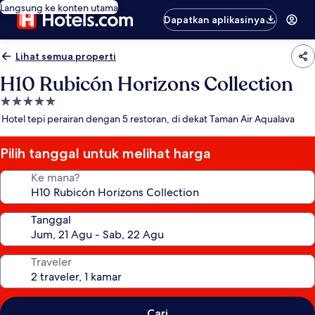
Langsung ke konten utama
Dapatkan aplikasinya
Lihat semua properti
H10 Rubicón Horizons Collection
Properti
bintang
Hotel tepi perairan dengan 5 restoran, di dekat Taman Air Aqualava
5.0
Pilih tanggal untuk melihat harga
Ke mana?
Tanggal
Traveler
Cari