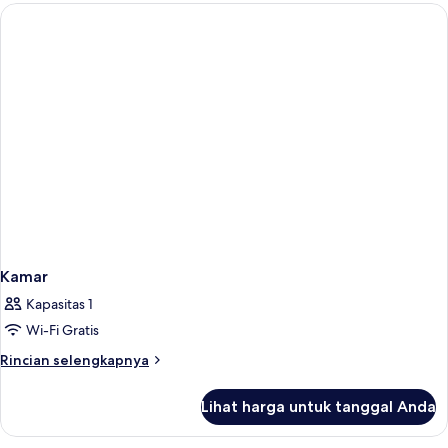
Double,
pemandangan
laut
(Adults
Only)
Kamar
Kapasitas 1
Wi-Fi Gratis
Rincian
Rincian selengkapnya
lebih
lanjut
Lihat harga untuk tanggal Anda
untuk
Kamar