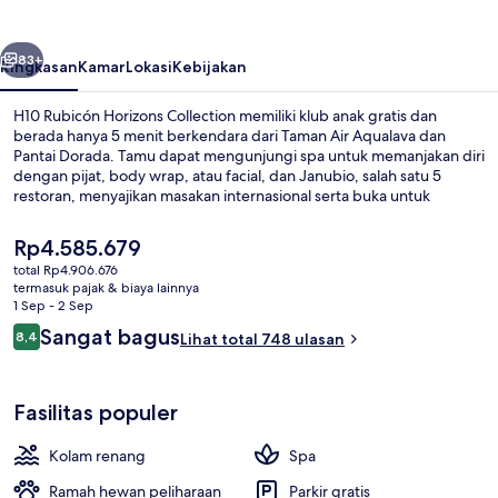
Collection
belumnya
Berikutnya
83+
Ringkasan
Kamar
Lokasi
Kebijakan
H10 Rubicón Horizons Collection memiliki klub anak gratis dan
berada hanya 5 menit berkendara dari Taman Air Aqualava dan
Pantai Dorada. Tamu dapat mengunjungi spa untuk memanjakan diri
dengan pijat, body wrap, atau facial, dan Janubio, salah satu 5
restoran, menyajikan masakan internasional serta buka untuk
sarapan, makan siang, dan makan malam. Keunggulan lain di hotel
mewah ini meliputi 6 kolam renang outdoor, bar tepi kolam renang,
Harga
Rp4.585.679
dan pusat kebugaran.
saat
total Rp4.906.676
ini
termasuk pajak & biaya lainnya
6 kolam renang outdoor, dengan pay
Rp4.585.679
1 Sep - 2 Sep
Ulasan
Sangat bagus
8,4
Lihat total 748 ulasan
8,4 dari 10
Fasilitas populer
Kolam renang
Spa
Ramah hewan peliharaan
Parkir gratis