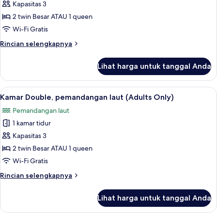
pemandangan
Kapasitas 3
kebun
2 twin Besar ATAU 1 queen
(Adults
Wi-Fi Gratis
Only)
Rincian
Rincian selengkapnya
lebih
lanjut
Lihat harga untuk tanggal Anda
untuk
Kamar,
pemandangan
Lihat
Minibar, brankas, meja kerja, dan rua
6
kebun
Kamar Double, pemandangan laut (Adults Only)
semua
(Adults
Pemandangan laut
Only)
foto
1 kamar tidur
untuk
Kamar
Kapasitas 3
Double,
2 twin Besar ATAU 1 queen
pemandangan
Wi-Fi Gratis
laut
Rincian
Rincian selengkapnya
(Adults
lebih
Only)
lanjut
Lihat harga untuk tanggal Anda
untuk
Kamar