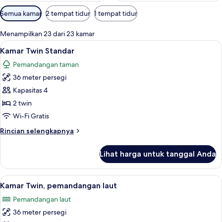
Filter
Semua kamar
2 tempat tidur
1 tempat tidur
tersedia
untuk
Menampilkan 23 dari 23 kamar
kamar
Lihat
Minibar, brankas, meja kerja, dan rua
8
Kamar Twin Standar
semua
Pemandangan taman
foto
36 meter persegi
untuk
Kamar
Kapasitas 4
Twin
2 twin
Standar
Wi-Fi Gratis
Rincian
Rincian selengkapnya
lebih
lanjut
Lihat harga untuk tanggal Anda
untuk
Kamar
Twin
Lihat
Minibar, brankas, meja kerja, dan rua
8
Standar
Kamar Twin, pemandangan laut
semua
Pemandangan laut
foto
36 meter persegi
untuk