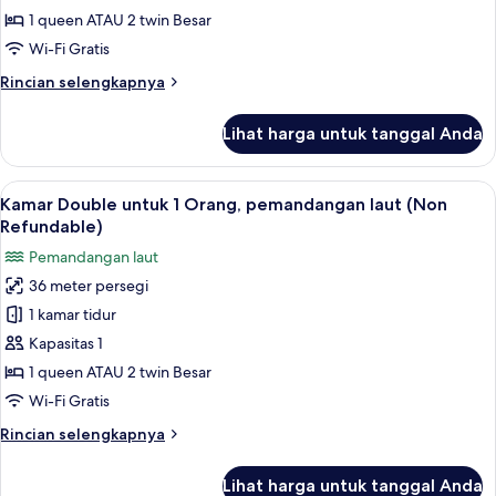
untuk
1 queen ATAU 2 twin Besar
1
Wi-Fi Gratis
Orang,
Rincian
Rincian selengkapnya
pemandangan
lebih
laut
lanjut
Lihat harga untuk tanggal Anda
(Flexible)
untuk
Kamar
Double
Lihat
Minibar, brankas, meja kerja, dan rua
6
untuk
Kamar Double untuk 1 Orang, pemandangan laut (Non
semua
1
Refundable)
Orang,
foto
Pemandangan laut
pemandangan
untuk
laut
36 meter persegi
Kamar
(Flexible)
1 kamar tidur
Double
untuk
Kapasitas 1
1
1 queen ATAU 2 twin Besar
Orang,
Wi-Fi Gratis
pemandangan
Rincian
Rincian selengkapnya
laut
lebih
(Non
lanjut
Lihat harga untuk tanggal Anda
untuk