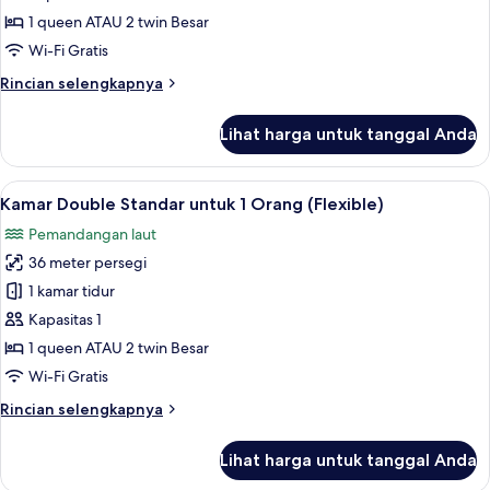
(Non-
1 queen ATAU 2 twin Besar
refundable)
Wi-Fi Gratis
Rincian
Rincian selengkapnya
lebih
lanjut
Lihat harga untuk tanggal Anda
untuk
Kamar
Double
Lihat
Minibar, brankas, meja kerja, dan rua
7
(Non-
Kamar Double Standar untuk 1 Orang (Flexible)
semua
refundable)
Pemandangan laut
foto
36 meter persegi
untuk
Kamar
1 kamar tidur
Double
Kapasitas 1
Standar
1 queen ATAU 2 twin Besar
untuk
Wi-Fi Gratis
1
Rincian
Rincian selengkapnya
Orang
lebih
(Flexible)
lanjut
Lihat harga untuk tanggal Anda
untuk
Kamar