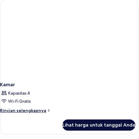
Kamar
Kapasitas 4
Wi-Fi Gratis
Rincian
Rincian selengkapnya
lebih
lanjut
Lihat harga untuk tanggal Anda
untuk
Kamar