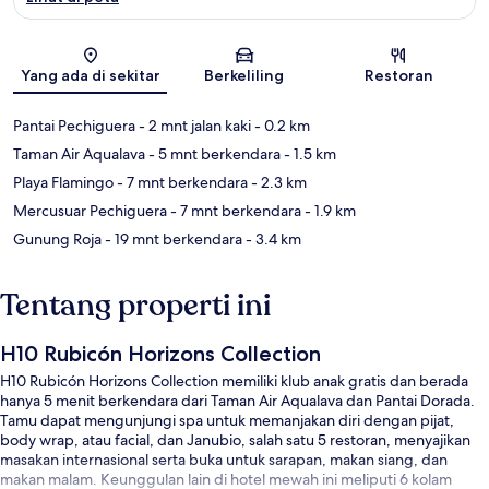
Peta
Yang ada di sekitar
Berkeliling
Restoran
Pantai Pechiguera
- 2 mnt jalan kaki
- 0.2 km
Taman Air Aqualava
- 5 mnt berkendara
- 1.5 km
Playa Flamingo
- 7 mnt berkendara
- 2.3 km
Mercusuar Pechiguera
- 7 mnt berkendara
- 1.9 km
Gunung Roja
- 19 mnt berkendara
- 3.4 km
Tentang properti ini
H10 Rubicón Horizons Collection
H10 Rubicón Horizons Collection memiliki klub anak gratis dan berada
hanya 5 menit berkendara dari Taman Air Aqualava dan Pantai Dorada.
Tamu dapat mengunjungi spa untuk memanjakan diri dengan pijat,
body wrap, atau facial, dan Janubio, salah satu 5 restoran, menyajikan
masakan internasional serta buka untuk sarapan, makan siang, dan
makan malam. Keunggulan lain di hotel mewah ini meliputi 6 kolam