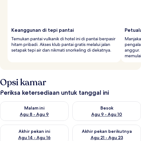
Keanggunan di tepi pantai
Petual
Temukan pantai vulkanik di hotel ini di pantai berpasir
Manjakan
hitam pribadi. Akses klub pantai gratis melalui jalan
pengalam
setapak tepi air dan nikmati snorkeling di dekatnya.
anggur.
memulai 
Opsi kamar
Periksa ketersediaan untuk tanggal ini
Periksa ketersediaan untuk malam ini Agu 8 - Agu 9
Periksa ketersediaan untuk be
Malam ini
Besok
Agu 8 - Agu 9
Agu 9 - Agu 10
Periksa ketersediaan untuk akhir pekan ini Agu 14 - Agu 16
Periksa ketersediaan untuk ak
Akhir pekan ini
Akhir pekan berikutnya
Agu 14 - Agu 16
Agu 21 - Agu 23