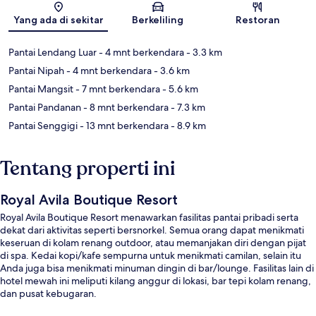
Yang ada di sekitar
Berkeliling
Restoran
Pantai Lendang Luar
- 4 mnt berkendara
- 3.3 km
Pantai Nipah
- 4 mnt berkendara
- 3.6 km
Pantai Mangsit
- 7 mnt berkendara
- 5.6 km
Pantai Pandanan
- 8 mnt berkendara
- 7.3 km
Pantai Senggigi
- 13 mnt berkendara
- 8.9 km
Tentang properti ini
Royal Avila Boutique Resort
Royal Avila Boutique Resort menawarkan fasilitas pantai pribadi serta
dekat dari aktivitas seperti bersnorkel. Semua orang dapat menikmati
keseruan di kolam renang outdoor, atau memanjakan diri dengan pijat
di spa. Kedai kopi/kafe sempurna untuk menikmati camilan, selain itu
Anda juga bisa menikmati minuman dingin di bar/lounge. Fasilitas lain di
hotel mewah ini meliputi kilang anggur di lokasi, bar tepi kolam renang,
dan pusat kebugaran.