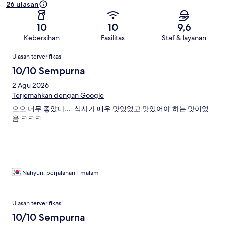
26 ulasan
10
10
9,6
Kebersihan
Fasilitas
Staf & layanan
Ulasan
Ulasan terverifikasi
10/10 Sempurna
2 Agu 2026
Terjemahkan dengan Google
으으 너무 좋았다…. 식사가 매우 맛있었고 맛있어야 하는 맛이었
음 ㅋㅋㅋ
Nahyun, perjalanan 1 malam
Ulasan terverifikasi
10/10 Sempurna