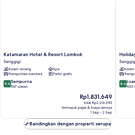
Katamaran Hotel & Resort Lombok
Holiday 
Katamaran
Holiday
Katamaran Hotel & Resort Lombok
Holida
Hotel
Resort
Senggigi
Senggig
&
Lombok
Kolam renang
Spa
Kolam
Resort
Senggig
Transportasi bandara
Parkir gratis
Transp
Lombok
Senggigi
9.4
8.6
Sempurna
Luar
9,4
8,6
dari
dari
567 ulasan
430 
10,
10,
Harga
Rp1.831.649
Sempurna,
Luar
sekarang
567
Biasa,
total Rp2.216.295
Rp1.831.649
termasuk pajak & biaya lainnya
ulasan
430
1 Sep - 2 Sep
ulasan
Bandingkan dengan properti serupa