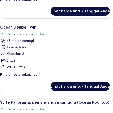
lebih
lanjut
Lihat harga untuk tanggal Anda
untuk
Suite
Panorama,
Lihat
Ocean Deluxe Twin | Seprai katun Mesi
6
pemandangan
Ocean Deluxe Twin
semua
samudra
Pemandangan samudra
foto
48 meter persegi
untuk
Ocean
1 kamar tidur
Deluxe
Kapasitas 2
Twin
2 twin
Wi-Fi Gratis
Rincian
Rincian selengkapnya
lebih
lanjut
Lihat harga untuk tanggal Anda
untuk
Ocean
Deluxe
Lihat
Suite Panorama, pemandangan samud
6
Twin
Suite Panorama, pemandangan samudra (Ocean Rooftop)
semua
Pemandangan samudra
foto