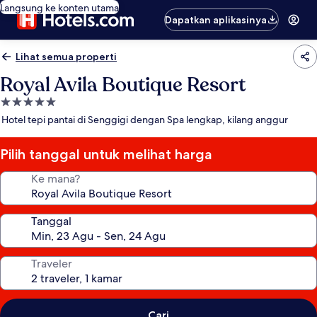
Langsung ke konten utama
Dapatkan aplikasinya
Lihat semua properti
Royal Avila Boutique Resort
Properti
bintang
Hotel tepi pantai di Senggigi dengan Spa lengkap, kilang anggur
5.0
Pilih tanggal untuk melihat harga
Ke mana?
Tanggal
Traveler
Cari