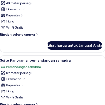
48 meter persegi
untuk
Ocean
1 kamar tidur
Premier
Kapasitas 3
1 king
Wi-Fi Gratis
Rincian
Rincian selengkapnya
lebih
lanjut
Lihat harga untuk tanggal Anda
untuk
Ocean
Premier
Lihat
Suite Panorama, pemandangan samud
7
Suite Panorama, pemandangan samudra
semua
Pemandangan samudra
foto
59 meter persegi
untuk
Suite
1 kamar tidur
Panorama,
Kapasitas 3
pemandangan
1 king
samudra
Wi-Fi Gratis
Rincian
Rincian selengkapnya