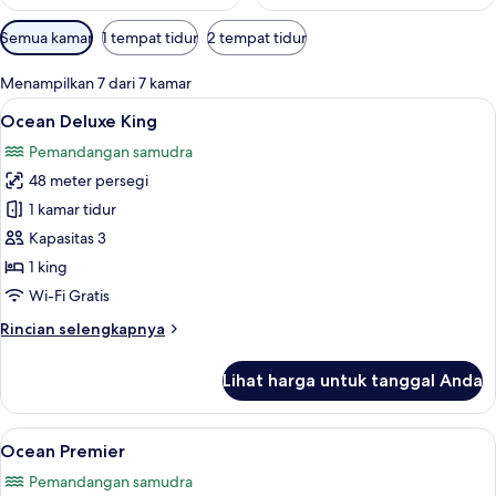
Filter
Semua kamar
1 tempat tidur
2 tempat tidur
tersedia
untuk
Menampilkan 7 dari 7 kamar
kamar
Lihat
Ocean Deluxe King | Pemandangan da
7
Ocean Deluxe King
semua
Pemandangan samudra
foto
48 meter persegi
untuk
Ocean
1 kamar tidur
Deluxe
Kapasitas 3
King
1 king
Wi-Fi Gratis
Rincian
Rincian selengkapnya
lebih
lanjut
Lihat harga untuk tanggal Anda
untuk
Ocean
Deluxe
Lihat
Ocean Premier | Seprai katun Mesir, s
6
King
Ocean Premier
semua
Pemandangan samudra
foto