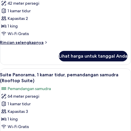
42 meter persegi
untuk
Suite
1 kamar tidur
Panorama,
Kapasitas 2
pemandangan
1 king
samudra
Wi-Fi Gratis
(Ocean
Rincian
Rincian selengkapnya
Rooftop)
lebih
lanjut
Lihat harga untuk tanggal Anda
untuk
Suite
Panorama,
Lihat
Suite Panorama, 1 kamar tidur, pemand
3
pemandangan
Suite Panorama, 1 kamar tidur, pemandangan samudra
semua
samudra
(Rooftop Suite)
(Ocean
foto
Pemandangan samudra
Rooftop)
untuk
64 meter persegi
Suite
1 kamar tidur
Panorama,
1
Kapasitas 3
kamar
1 king
tidur,
Wi-Fi Gratis