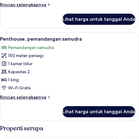
pemandangan
Rincian
Rincian selengkapnya
samudra
lebih
(Rooftop
lanjut
Lihat harga untuk tanggal Anda
untuk
Suite)
Suite
Panorama,
Lihat
Penthouse, pemandangan samudra | Sep
6
1
Penthouse, pemandangan samudra
semua
kamar
Pemandangan samudra
tidur,
foto
pemandangan
150 meter persegi
untuk
samudra
Penthouse,
1 kamar tidur
(Rooftop
pemandangan
Suite)
Kapasitas 2
samudra
1 king
Wi-Fi Gratis
Rincian
Rincian selengkapnya
lebih
lanjut
Lihat harga untuk tanggal Anda
untuk
Penthouse,
pemandangan
Properti serupa
samudra