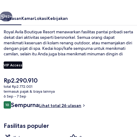
Resort
belumnya
Berikutnya
92+
Ringkasan
Kamar
Lokasi
Kebijakan
Royal Avila Boutique Resort menawarkan fasilitas pantai pribadi serta
dekat dari aktivitas seperti bersnorkel. Semua orang dapat
menikmati keseruan di kolam renang outdoor, atau memanjakan diri
dengan pijat di spa. Kedai kopi/kafe sempurna untuk menikmati
camilan, selain itu Anda juga bisa menikmati minuman dingin di
bar/lounge. Fasilitas lain di hotel mewah ini meliputi kilang anggur di
lokasi, bar tepi kolam renang, dan pusat kebugaran.
VIP Access
Harga
Rp2.290.910
Kolam renang outdoor
saat
total Rp2.772.001
ini
termasuk pajak & biaya lainnya
Rp2.290.910
6 Sep - 7 Sep
Ulasan
Sempurna
10
Lihat total 26 ulasan
10 dari 10
Fasilitas populer