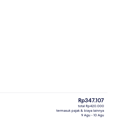
 dengan suguhan pemandangan laut, buka setiap hari
Suite Keluarga, 1 kamar tidur, balkon
Harga
Rp347.107
saat
total Rp420.000
ini
termasuk pajak & biaya lainnya
 Room, Sea View | Pemandangan pantai/laut
Suite Room | Pemandangan pantai/la
Rp347.107
9 Agu - 10 Agu