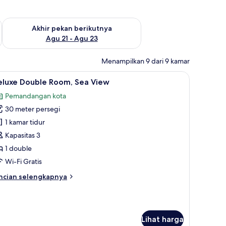
 ini Agu 14 - Agu 16
Periksa ketersediaan untuk akhir pekan berikutnya Agu 21 - A
Akhir pekan berikutnya
Agu 21 - Agu 23
Menampilkan 9 dari 9 kamar
 premium, busa memori, meja kerja, dan ruang kerja ramah laptop
ihat
Deluxe Double Room, Sea View | Seprai premi
5
eluxe Double Room, Sea View
emua
Pemandangan kota
oto
30 meter persegi
ntuk
eluxe
1 kamar tidur
ouble
Kapasitas 3
oom,
1 double
ea
Wi-Fi Gratis
iew
ncian
ncian selengkapnya
bih
njut
tuk
luxe
Lihat harga
uble