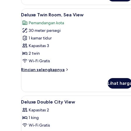
Deluxe
Double
Lihat
Deluxe Twin Room, Sea View | 
5
Room,
Deluxe Twin Room, Sea View
semua
City
Pemandangan kota
View
foto
30 meter persegi
untuk
Deluxe
1 kamar tidur
Twin
Kapasitas 3
Room,
2 twin
Sea
Wi-Fi Gratis
View
Rincian
Rincian selengkapnya
lebih
lanjut
Lihat harg
untuk
Deluxe
Twin
Lihat
Seprai premium, busa memori, 
3
Room,
Deluxe Double City View
semua
Sea
Kapasitas 2
View
foto
1 king
untuk
Deluxe
Wi-Fi Gratis