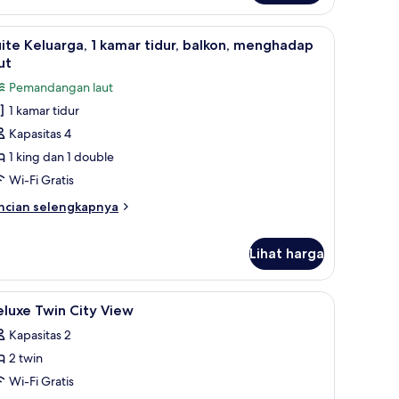
om,
a
mori, meja kerja, dan ruang kerja ramah laptop
ihat
Suite Keluarga, 1 kamar tidur, balkon, mengh
ew
11
ite Keluarga, 1 kamar tidur, balkon, menghadap
emua
ut
oto
Pemandangan laut
ntuk
1 kamar tidur
uite
Kapasitas 4
eluarga,
1 king dan 1 double
amar
Wi-Fi Gratis
dur,
ncian
ncian selengkapnya
alkon,
bih
enghadap
njut
Lihat harga
tuk
ut
ite
luarga,
rja, dan ruang kerja ramah laptop
ihat
Seprai premium, busa memori, meja kerja, da
3
luxe Twin City View
mar
emua
dur,
Kapasitas 2
oto
lkon,
2 twin
ntuk
enghadap
eluxe
Wi-Fi Gratis
ut