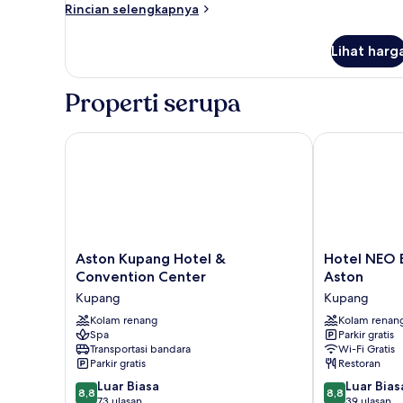
Double
Rincian
Rincian selengkapnya
City
lebih
lanjut
View
Lihat harg
untuk
Deluxe
Double
Properti serupa
City
View
Aston Kupang Hotel & Convention Center
Hotel NEO El
Aston
Hotel
Aston Kupang Hotel &
Hotel NEO E
Kupang
NEO
Convention Center
Aston
Hotel
Eltari
Kupang
Kupang
&
Kupang
Convention
Kolam renang
by
Kolam renan
Spa
Parkir gratis
Center
Aston
Transportasi bandara
Wi-Fi Gratis
Kupang
Kupang
Parkir gratis
Restoran
8.8
8.8
Luar Biasa
Luar Bias
8,8
8,8
dari
dari
73 ulasan
39 ulasan