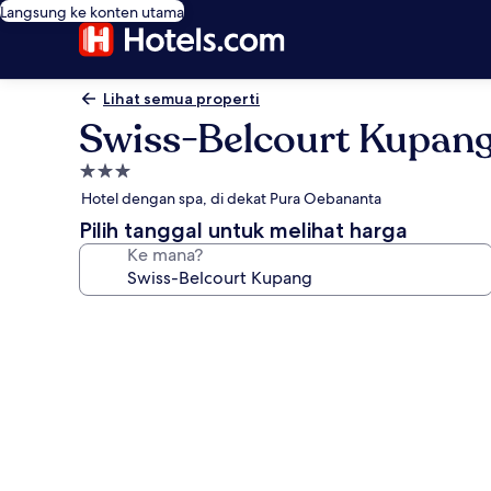
Langsung ke konten utama
Lihat semua properti
Swiss-Belcourt Kupan
Properti
bintang
Hotel dengan spa, di dekat Pura Oebananta
3.0
Pilih tanggal untuk melihat harga
Ke mana?
Galeri
foto
untuk
Swiss-
Belcourt
Kupang