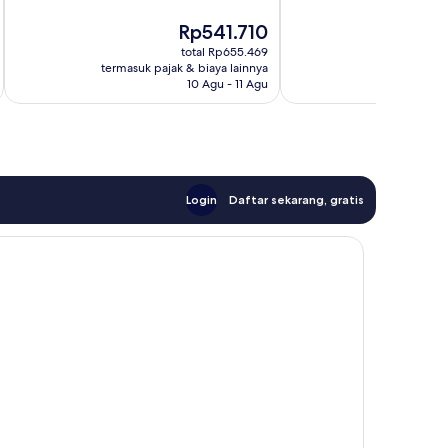
Istimewa,
Luar
Harga
Rp541.710
16
Biasa,
sekarang
ulasan
26
total Rp655.469
Rp541.710
ulasan
termasuk pajak & biaya lainnya
termasuk paj
10 Agu - 11 Agu
Login
Daftar sekarang, gratis