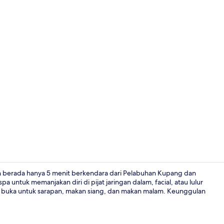
Lounge lobi
n berada hanya 5 menit berkendara dari Pelabuhan Kupang dan
ntuk memanjakan diri di pijat jaringan dalam, facial, atau lulur
ng buka untuk sarapan, makan siang, dan makan malam. Keunggulan
Deluxe Twin