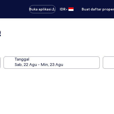
•
Buka aplikasi
IDR
Buat daftar prope
g
Tanggal