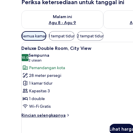
Periksa ketersediaan untuk tanggal ini
Periksa ketersediaan untuk malam ini Agu 8 - Agu 9
Periksa keter
Malam ini
Agu 8 - Agu 9
A
Filter
Semua kamar
1 tempat tidur
2 tempat tidur
tersedia
Lihat
Deluxe Double Room, City View
untuk
5
Deluxe Double Room, City View
semua
kamar
Sempurna
foto
10,0
10,0 dari 10
(2
2 ulasan
untuk
ulasan)
Pemandangan kota
Deluxe
28 meter persegi
Double
1 kamar tidur
Room,
Kapasitas 3
City
1 double
View
Wi-Fi Gratis
Rincian
Rincian selengkapnya
lebih
lanjut
Lihat harg
untuk