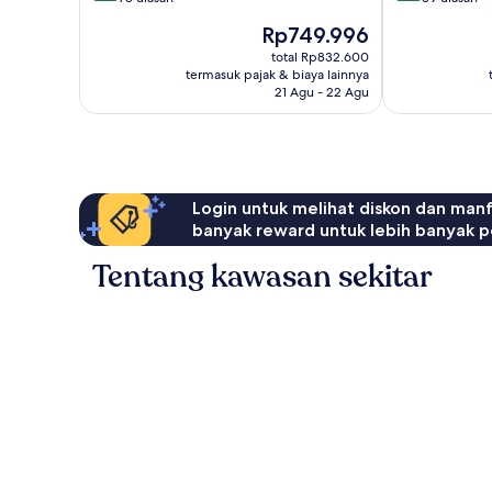
10,
10,
Harga
Rp749.996
Luar
Luar
sekarang
Biasa,
Biasa,
total Rp832.600
Rp749.996
termasuk pajak & biaya lainnya
73
39
21 Agu - 22 Agu
ulasan
ulasan
Login untuk melihat diskon dan man
banyak reward untuk lebih banyak p
Tentang kawasan sekitar