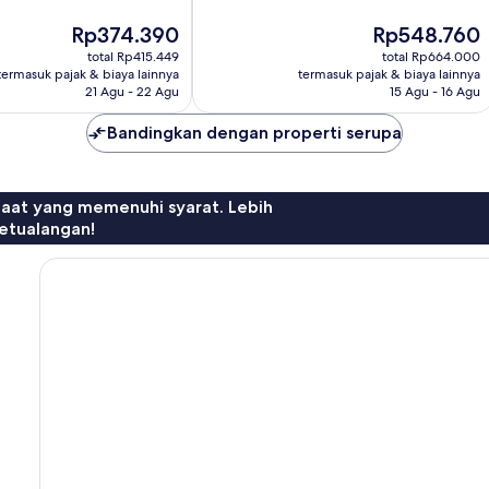
Sangat
Harga
Harga
Rp374.390
Rp548.760
Baik,
sekarang
sekarang
39
total Rp415.449
total Rp664.000
Rp374.390
Rp548.760
ulasan
termasuk pajak & biaya lainnya
termasuk pajak & biaya lainnya
21 Agu - 22 Agu
15 Agu - 16 Agu
Bandingkan dengan properti serupa
faat yang memenuhi syarat. Lebih
etualangan!