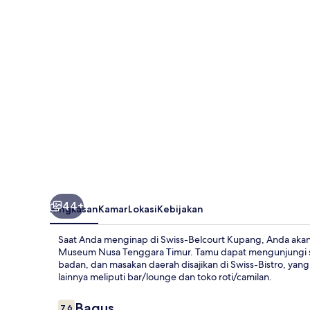
44+
Ringkasan
Kamar
Lokasi
Kebijakan
Saat Anda menginap di Swiss-Belcourt Kupang, Anda aka
Museum Nusa Tenggara Timur. Tamu dapat mengunjungi spa u
badan, dan masakan daerah disajikan di Swiss-Bistro, ya
lainnya meliputi bar/lounge dan toko roti/camilan.
Ulasan
Bagus
7,6