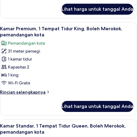
Twin
lanjut
Lihat harga untuk tanggal Anda
untuk
Kamar
Standar,
Lihat
Brankas, meja kerja, ruang kerja rama
7
1
Kamar Premium, 1 Tempat Tidur King, Boleh Merokok,
semua
Tempat
pemandangan kota
Tidur
foto
Pemandangan kota
Twin
untuk
31 meter persegi
Kamar
1 kamar tidur
Premium,
1
Kapasitas 2
Tempat
1 king
Tidur
Wi-Fi Gratis
King,
Rincian
Rincian selengkapnya
Boleh
lebih
Merokok,
lanjut
Lihat harga untuk tanggal Anda
untuk
pemandangan
Kamar
kota
Premium,
Lihat
Brankas, meja kerja, ruang kerja rama
5
1
Kamar Standar, 1 Tempat Tidur Queen, Boleh Merokok,
semua
Tempat
pemandangan kota
Tidur
foto