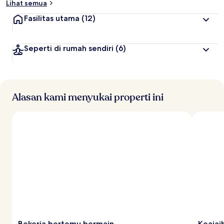
Lihat semua
Fasilitas utama
(12)
Seperti di rumah sendiri
(6)
Alasan kami menyukai properti ini
Bekerja bertemu bermain
Keajai