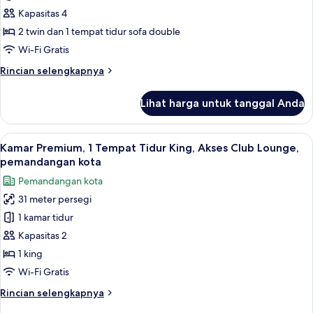
pemandangan
Beberapa
Kapasitas 4
kota
Tempat
2 twin dan 1 tempat tidur sofa double
Tidur,
Wi-Fi Gratis
Boleh
Rincian
Rincian selengkapnya
Merokok,
lebih
pemandangan
lanjut
Lihat harga untuk tanggal Anda
untuk
kota
Kamar
Premium,
Lihat
Brankas, meja kerja, ruang kerja rama
21
Beberapa
Kamar Premium, 1 Tempat Tidur King, Akses Club Lounge,
semua
Tempat
pemandangan kota
Tidur,
foto
Pemandangan kota
Boleh
untuk
Merokok,
31 meter persegi
Kamar
pemandangan
1 kamar tidur
Premium,
kota
1
Kapasitas 2
Tempat
1 king
Tidur
Wi-Fi Gratis
King,
Rincian
Rincian selengkapnya
Akses
lebih