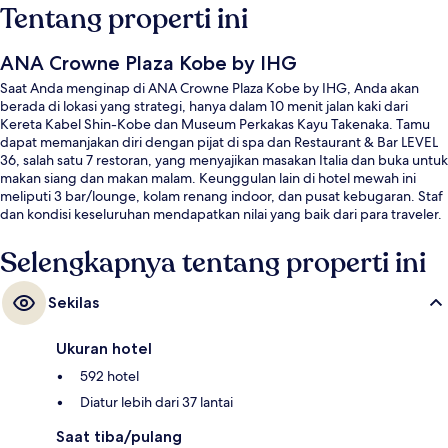
Tentang properti ini
ANA Crowne Plaza Kobe by IHG
Saat Anda menginap di ANA Crowne Plaza Kobe by IHG, Anda akan
berada di lokasi yang strategi, hanya dalam 10 menit jalan kaki dari
Kereta Kabel Shin-Kobe dan Museum Perkakas Kayu Takenaka. Tamu
dapat memanjakan diri dengan pijat di spa dan Restaurant & Bar LEVEL
36, salah satu 7 restoran, yang menyajikan masakan Italia dan buka untuk
makan siang dan makan malam. Keunggulan lain di hotel mewah ini
meliputi 3 bar/lounge, kolam renang indoor, dan pusat kebugaran. Staf
dan kondisi keseluruhan mendapatkan nilai yang baik dari para traveler.
Properti ini berada dekat dengan transportasi umum: Stasiun Shinkobe
berjarak 5 menit.
Selengkapnya tentang properti ini
Sekilas
Ukuran hotel
592 hotel
Diatur lebih dari 37 lantai
Saat tiba/pulang