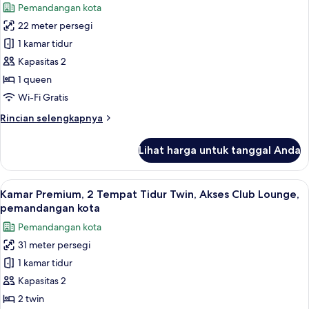
Pemandangan kota
King,
untuk
Boleh
22 meter persegi
Kamar
Merokok,
1 kamar tidur
Standar,
pemandangan
kota
1
Kapasitas 2
Tempat
1 queen
Tidur
Wi-Fi Gratis
Queen,
Rincian
Rincian selengkapnya
Boleh
lebih
Merokok,
lanjut
Lihat harga untuk tanggal Anda
untuk
pemandangan
Kamar
kota
Standar,
Lihat
Brankas, meja kerja, ruang kerja rama
11
1
Kamar Premium, 2 Tempat Tidur Twin, Akses Club Lounge,
semua
Tempat
pemandangan kota
Tidur
foto
Pemandangan kota
Queen,
untuk
Boleh
31 meter persegi
Kamar
Merokok,
1 kamar tidur
Premium,
pemandangan
kota
2
Kapasitas 2
Tempat
2 twin