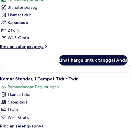
Twin,
untuk
Boleh
31 meter persegi
Kamar
Merokok,
1 kamar tidur
Premium,
pemandangan
kota
2
Kapasitas 6
Tempat
2 twin
Tidur
Wi-Fi Gratis
Twin,
Rincian
Rincian selengkapnya
pemandangan
lebih
kota
lanjut
Lihat harga untuk tanggal Anda
untuk
(Trundle
Kamar
Bed)
Premium,
Lihat
Brankas, meja kerja, ruang kerja rama
13
2
Kamar Standar, 1 Tempat Tidur Twin
semua
Tempat
Pemandangan Pegunungan
Tidur
foto
Twin,
1 kamar tidur
untuk
pemandangan
Kamar
Kapasitas 1
kota
Standar,
(Trundle
1 twin
Bed)
1
Wi-Fi Gratis
Tempat
Rincian
Rincian selengkapnya
Tidur
lebih