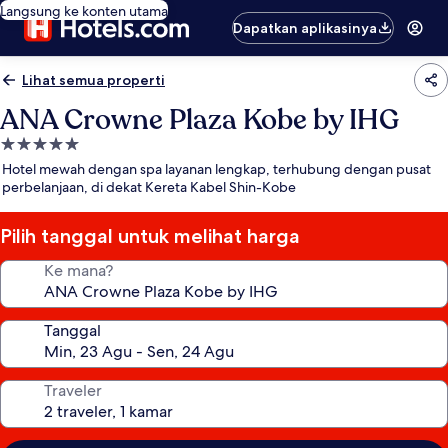
Langsung ke konten utama
Dapatkan aplikasinya
Lihat semua properti
ANA Crowne Plaza Kobe by IHG
Properti
bintang
Hotel mewah dengan spa layanan lengkap, terhubung dengan pusat
5.0
perbelanjaan, di dekat Kereta Kabel Shin-Kobe
Pilih tanggal untuk melihat harga
Ke mana?
Tanggal
Traveler