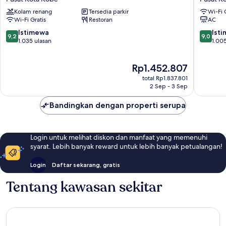
Kobe
Park
Kolam renang
Tersedia parkir
Wi-Fi 
Pusat
Canvas
Wi-Fi Gratis
Restoran
AC
Kota
Kobe
Kobe
Sannomi
9.2
9.0
Istimewa
Ist
9,2
9,0
Pusat
dari
dari
1.035 ulasan
1.005
Kota
10,
10,
Kobe
Istimewa,
Istimew
Harga
Rp1.452.807
1.035
1.005
sekarang
ulasan
ulasan
total Rp1.837.801
Rp1.452.807
2 Sep - 3 Sep
Bandingkan dengan properti serupa
Login untuk melihat diskon dan manfaat yang memenuhi
syarat. Lebih banyak reward untuk lebih banyak petualangan!
Login
Daftar sekarang, gratis
Tentang kawasan sekitar