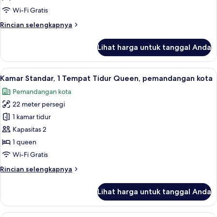
Tempat
Wi-Fi Gratis
Tidur
Rincian
Rincian selengkapnya
Twin,
lebih
Boleh
lanjut
Lihat harga untuk tanggal Anda
Merokok
untuk
Kamar
Standar,
Lihat
Brankas, meja kerja, ruang kerja rama
6
1
Kamar Standar, 1 Tempat Tidur Queen, pemandangan kota
semua
Tempat
Pemandangan kota
Tidur
foto
Twin,
22 meter persegi
untuk
Boleh
Kamar
1 kamar tidur
Merokok
Standar,
Kapasitas 2
1
1 queen
Tempat
Wi-Fi Gratis
Tidur
Rincian
Rincian selengkapnya
Queen,
lebih
pemandangan
lanjut
Lihat harga untuk tanggal Anda
kota
untuk
Kamar
Standar,
Kamar Standar, 1 Tempat Tidur Queen,