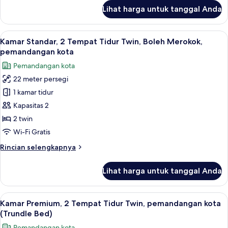
Club
lanjut
Lihat harga untuk tanggal Anda
untuk
Lounge,
Kamar
pemandangan
Premium,
Lihat
Brankas, meja kerja, ruang kerja rama
kota
5
1
Kamar Standar, 2 Tempat Tidur Twin, Boleh Merokok,
semua
Tempat
pemandangan kota
Tidur
foto
Pemandangan kota
King,
untuk
Akses
22 meter persegi
Kamar
Club
1 kamar tidur
Standar,
Lounge,
pemandangan
2
Kapasitas 2
kota
Tempat
2 twin
Tidur
Wi-Fi Gratis
Twin,
Rincian
Rincian selengkapnya
Boleh
lebih
Merokok,
lanjut
Lihat harga untuk tanggal Anda
untuk
pemandangan
Kamar
kota
Standar,
Lihat
Brankas, meja kerja, ruang kerja rama
9
2
Kamar Premium, 2 Tempat Tidur Twin, pemandangan kota
semua
Tempat
(Trundle Bed)
Tidur
foto
Pemandangan kota