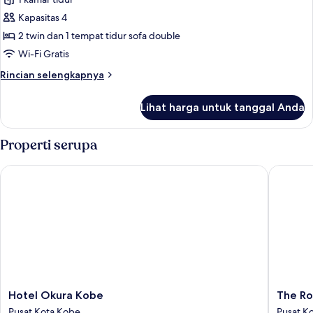
Premium,
Beberapa
Kapasitas 4
Tempat
2 twin dan 1 tempat tidur sofa double
Tidur,
Wi-Fi Gratis
pemandangan
Rincian
Rincian selengkapnya
kota
lebih
lanjut
Lihat harga untuk tanggal Anda
untuk
Kamar
Premium,
Properti serupa
Beberapa
Tempat
Hotel Okura Kobe
The Roya
Tidur,
pemandangan
kota
Hotel
The
Hotel Okura Kobe
The Ro
Okura
Royal
Pusat Kota Kobe
Pusat K