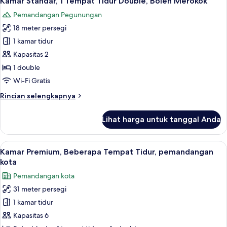
Kamar Standar, 1 Tempat Tidur Double, Boleh Merokok
semua
Tempat
Pemandangan Pegunungan
Tidur
foto
Double
18 meter persegi
untuk
Kamar
1 kamar tidur
Standar,
Kapasitas 2
1
1 double
Tempat
Wi-Fi Gratis
Tidur
Rincian
Rincian selengkapnya
Double,
lebih
Boleh
lanjut
Lihat harga untuk tanggal Anda
Merokok
untuk
Kamar
Standar,
Lihat
Brankas, meja kerja, ruang kerja rama
7
1
Kamar Premium, Beberapa Tempat Tidur, pemandangan
semua
Tempat
kota
Tidur
foto
Pemandangan kota
Double,
untuk
Boleh
31 meter persegi
Kamar
Merokok
1 kamar tidur
Premium,
Beberapa
Kapasitas 6