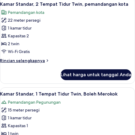
Lihat
6
Kamar Standar, 2 Tempat Tidur Twin, pemandangan kota
semua
Pemandangan kota
foto
22 meter persegi
untuk
Kamar
1 kamar tidur
Standar,
Kapasitas 2
2
2 twin
Tempat
Wi-Fi Gratis
Tidur
Rincian
Rincian selengkapnya
Twin,
lebih
pemandangan
lanjut
Lihat harga untuk tanggal Anda
kota
untuk
Kamar
Standar,
Lihat
Brankas, meja kerja, ruang kerja rama
11
2
Kamar Standar, 1 Tempat Tidur Twin, Boleh Merokok
semua
Tempat
Pemandangan Pegunungan
Tidur
foto
Twin,
15 meter persegi
untuk
pemandangan
Kamar
1 kamar tidur
kota
Standar,
Kapasitas 1
1
1 twin