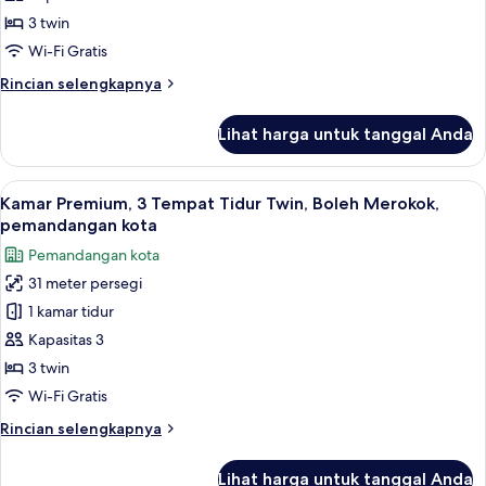
3
3 twin
Tempat
Wi-Fi Gratis
Tidur
Rincian
Rincian selengkapnya
Twin,
lebih
pemandangan
lanjut
Lihat harga untuk tanggal Anda
kota
untuk
Kamar
Premium,
Lihat
Brankas, meja kerja, ruang kerja rama
12
3
Kamar Premium, 3 Tempat Tidur Twin, Boleh Merokok,
semua
Tempat
pemandangan kota
Tidur
foto
Pemandangan kota
Twin,
untuk
pemandangan
31 meter persegi
Kamar
kota
1 kamar tidur
Premium,
3
Kapasitas 3
Tempat
3 twin
Tidur
Wi-Fi Gratis
Twin,
Rincian
Rincian selengkapnya
Boleh
lebih
Merokok,
lanjut
Lihat harga untuk tanggal Anda
untuk