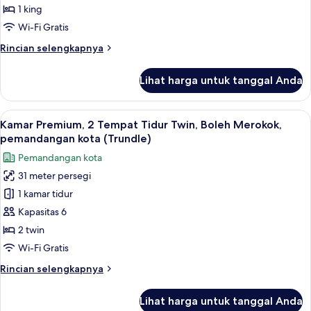
pemandangan
1
1 king
kota
Tempat
Wi-Fi Gratis
Tidur
Rincian
Rincian selengkapnya
King,
lebih
pemandangan
lanjut
Lihat harga untuk tanggal Anda
kota
untuk
Kamar
Premium,
Lihat
Brankas, meja kerja, ruang kerja rama
10
1
Kamar Premium, 2 Tempat Tidur Twin, Boleh Merokok,
semua
Tempat
pemandangan kota (Trundle)
Tidur
foto
Pemandangan kota
King,
untuk
pemandangan
31 meter persegi
Kamar
kota
1 kamar tidur
Premium,
2
Kapasitas 6
Tempat
2 twin
Tidur
Wi-Fi Gratis
Twin,
Rincian
Rincian selengkapnya
Boleh
lebih
Merokok,
lanjut
Lihat harga untuk tanggal Anda
untuk
pemandangan