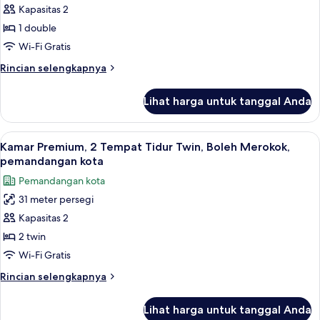
Standar
Kapasitas 2
1 double
Wi-Fi Gratis
Rincian
Rincian selengkapnya
lebih
lanjut
Lihat harga untuk tanggal Anda
untuk
Kamar
Standar
Lihat
Brankas, meja kerja, ruang kerja rama
12
Kamar Premium, 2 Tempat Tidur Twin, Boleh Merokok,
semua
pemandangan kota
foto
Pemandangan kota
untuk
31 meter persegi
Kamar
Kapasitas 2
Premium,
2
2 twin
Tempat
Wi-Fi Gratis
Tidur
Rincian
Rincian selengkapnya
Twin,
lebih
Boleh
lanjut
Lihat harga untuk tanggal Anda
untuk
Merokok,