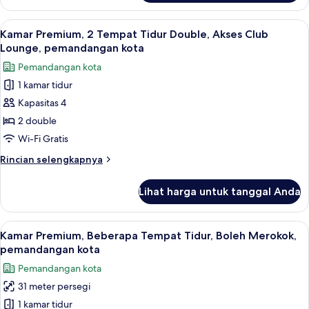
Kamar
kota
Premium,
Lihat
Brankas, meja kerja, ruang kerja rama
(Trundle)
9
2
Kamar Premium, 2 Tempat Tidur Double, Akses Club
semua
Tempat
Lounge, pemandangan kota
Tidur
foto
Pemandangan kota
Twin,
untuk
Boleh
1 kamar tidur
Kamar
Merokok,
Kapasitas 4
Premium,
pemandangan
kota
2
2 double
(Trundle)
Tempat
Wi-Fi Gratis
Tidur
Rincian
Rincian selengkapnya
Double,
lebih
Akses
lanjut
Lihat harga untuk tanggal Anda
untuk
Club
Kamar
Lounge,
Premium,
Lihat
Brankas, meja kerja, ruang kerja rama
pemandangan
15
2
Kamar Premium, Beberapa Tempat Tidur, Boleh Merokok,
semua
Tempat
kota
pemandangan kota
Tidur
foto
Pemandangan kota
Double,
untuk
Akses
31 meter persegi
Kamar
Club
1 kamar tidur
Premium,
Lounge,