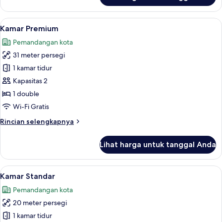
pemandangan
Kamar
kota
Premium,
Lihat
Brankas, meja kerja, ruang kerja rama
6
3
Kamar Premium
semua
Tempat
Pemandangan kota
Tidur
foto
Twin,
31 meter persegi
untuk
Boleh
Kamar
1 kamar tidur
Merokok,
Premium
pemandangan
Kapasitas 2
kota
1 double
Wi-Fi Gratis
Rincian
Rincian selengkapnya
lebih
lanjut
Lihat harga untuk tanggal Anda
untuk
Kamar
Premium
Lihat
Brankas, meja kerja, ruang kerja rama
12
Kamar Standar
semua
Pemandangan kota
foto
20 meter persegi
untuk
Kamar
1 kamar tidur