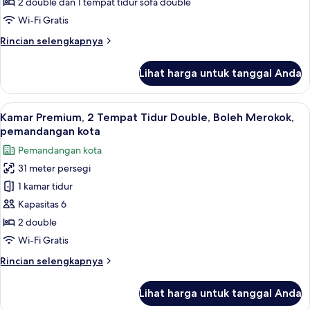
Tempat
2 double dan 1 tempat tidur sofa double
Tidur,
Wi-Fi Gratis
pemandangan
Rincian
Rincian selengkapnya
kota
lebih
lanjut
Lihat harga untuk tanggal Anda
untuk
Kamar
Premium,
Lihat
Brankas, meja kerja, ruang kerja rama
9
Beberapa
Kamar Premium, 2 Tempat Tidur Double, Boleh Merokok,
semua
Tempat
pemandangan kota
Tidur,
foto
Pemandangan kota
pemandangan
untuk
kota
31 meter persegi
Kamar
1 kamar tidur
Premium,
2
Kapasitas 6
Tempat
2 double
Tidur
Wi-Fi Gratis
Double,
Rincian
Rincian selengkapnya
Boleh
lebih
Merokok,
lanjut
Lihat harga untuk tanggal Anda
untuk
pemandangan
Kamar