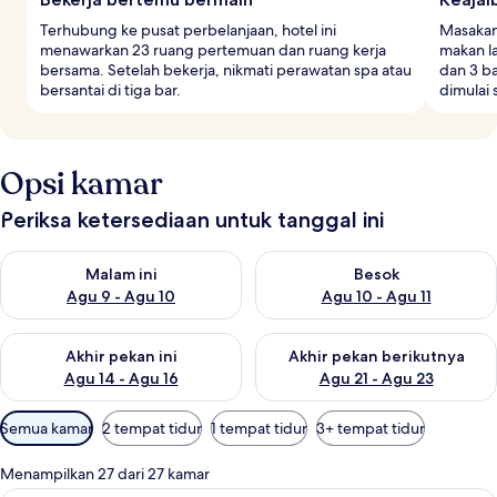
Terhubung ke pusat perbelanjaan, hotel ini
Masakan 
menawarkan 23 ruang pertemuan dan ruang kerja
makan l
bersama. Setelah bekerja, nikmati perawatan spa atau
dan 3 b
bersantai di tiga bar.
dimulai 
Opsi kamar
Periksa ketersediaan untuk tanggal ini
Periksa ketersediaan untuk malam ini Agu 9 - Agu 10
Periksa ketersediaan untuk be
Malam ini
Besok
Agu 9 - Agu 10
Agu 10 - Agu 11
Periksa ketersediaan untuk akhir pekan ini Agu 14 - Agu 16
Periksa ketersediaan untuk ak
Akhir pekan ini
Akhir pekan berikutnya
Agu 14 - Agu 16
Agu 21 - Agu 23
Filter
Semua kamar
2 tempat tidur
1 tempat tidur
3+ tempat tidur
tersedia
untuk
Menampilkan 27 dari 27 kamar
kamar
Kamar Standar, 2 Tempat Tidur Twin, p