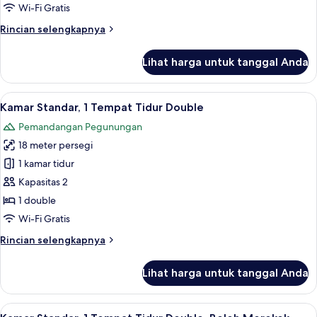
Tidur
Wi-Fi Gratis
Twin,
Rincian
Rincian selengkapnya
Akses
lebih
Club
lanjut
Lihat harga untuk tanggal Anda
untuk
Lounge,
Kamar
pemandangan
Premium,
Lihat
Brankas, meja kerja, ruang kerja rama
kota
10
2
Kamar Standar, 1 Tempat Tidur Double
semua
Tempat
Pemandangan Pegunungan
Tidur
foto
Twin,
18 meter persegi
untuk
Akses
Kamar
1 kamar tidur
Club
Standar,
Lounge,
Kapasitas 2
pemandangan
1
1 double
kota
Tempat
Wi-Fi Gratis
Tidur
Rincian
Rincian selengkapnya
Double
lebih
lanjut
Lihat harga untuk tanggal Anda
untuk
Kamar
Standar,
Lihat
Brankas, meja kerja, ruang kerja rama
10
1