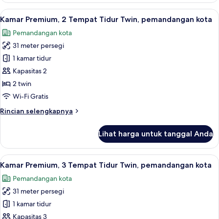
kota
Premium,
Lihat
Brankas, meja kerja, ruang kerja rama
13
2
Kamar Premium, 2 Tempat Tidur Twin, pemandangan kota
semua
Tempat
Pemandangan kota
Tidur
foto
Double,
31 meter persegi
untuk
Boleh
Kamar
1 kamar tidur
Merokok,
Premium,
pemandangan
Kapasitas 2
kota
2
2 twin
Tempat
Wi-Fi Gratis
Tidur
Rincian
Rincian selengkapnya
Twin,
lebih
pemandangan
lanjut
Lihat harga untuk tanggal Anda
kota
untuk
Kamar
Premium,
Lihat
Brankas, meja kerja, ruang kerja rama
6
2
Kamar Premium, 3 Tempat Tidur Twin, pemandangan kota
semua
Tempat
Pemandangan kota
Tidur
foto
Twin,
31 meter persegi
untuk
pemandangan
Kamar
1 kamar tidur
kota
Premium,
Kapasitas 3