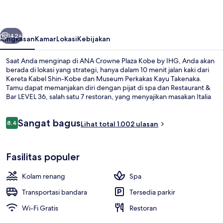
Kobe
by
belumnya
Berikutnya
IHG
142+
Ringkasan
Kamar
Lokasi
Kebijakan
Saat Anda menginap di ANA Crowne Plaza Kobe by IHG, Anda akan
berada di lokasi yang strategi, hanya dalam 10 menit jalan kaki dari
Kereta Kabel Shin-Kobe dan Museum Perkakas Kayu Takenaka.
Tamu dapat memanjakan diri dengan pijat di spa dan Restaurant &
Bar LEVEL 36, salah satu 7 restoran, yang menyajikan masakan Italia
dan buka untuk makan siang dan makan malam. Keunggulan lain di
hotel mewah ini meliputi 3 bar/lounge, kolam renang indoor, dan
Ulasan
Sangat bagus
pusat kebugaran. Staf dan kondisi keseluruhan mendapatkan nilai
8,4
Lihat total 1.002 ulasan
8,4 dari 10
yang baik dari para traveler. Properti ini berada dekat dengan
transportasi umum: Stasiun Shinkobe berjarak 5 menit.
7 restoran; melayani sarapan, makan
Fasilitas populer
Kolam renang
Spa
Transportasi bandara
Tersedia parkir
Wi-Fi Gratis
Restoran