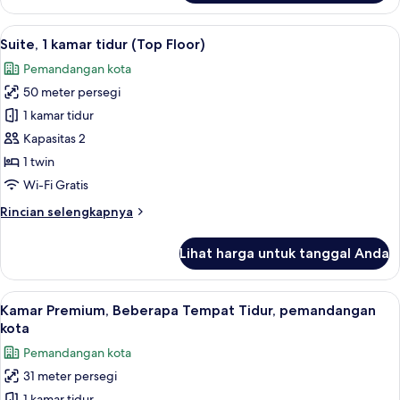
Kamar
pemandangan
Premium,
Lihat
Brankas, meja kerja, ruang kerja rama
kota
22
2
Suite, 1 kamar tidur (Top Floor)
semua
Tempat
Pemandangan kota
Tidur
foto
Twin,
50 meter persegi
untuk
Boleh
Suite,
1 kamar tidur
Merokok,
1
pemandangan
Kapasitas 2
kota
kamar
1 twin
tidur
Wi-Fi Gratis
(Top
Rincian
Rincian selengkapnya
Floor)
lebih
lanjut
Lihat harga untuk tanggal Anda
untuk
Suite,
1
Lihat
Brankas, meja kerja, ruang kerja rama
7
kamar
Kamar Premium, Beberapa Tempat Tidur, pemandangan
semua
tidur
kota
(Top
foto
Pemandangan kota
Floor)
untuk
31 meter persegi
Kamar
1 kamar tidur