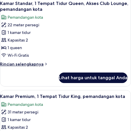
Lihat
17
1
Kamar Standar, 1 Tempat Tidur Queen, Akses Club Lounge,
semua
Tempat
pemandangan kota
Tidur
foto
Pemandangan kota
Queen,
untuk
pemandangan
22 meter persegi
Kamar
kota
1 kamar tidur
Standar,
1
Kapasitas 2
Tempat
1 queen
Tidur
Wi-Fi Gratis
Queen,
Rincian
Rincian selengkapnya
Akses
lebih
Club
lanjut
Lihat harga untuk tanggal Anda
untuk
Lounge,
Kamar
pemandangan
Standar,
Lihat
Brankas, meja kerja, ruang kerja rama
kota
7
1
Kamar Premium, 1 Tempat Tidur King, pemandangan kota
semua
Tempat
Pemandangan kota
Tidur
foto
Queen,
31 meter persegi
untuk
Akses
Kamar
1 kamar tidur
Club
Premium,
Lounge,
Kapasitas 2