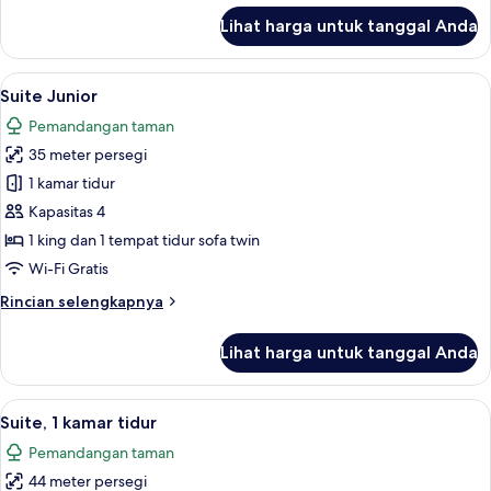
lanjut
Lihat harga untuk tanggal Anda
untuk
Kamar
Standar
Lihat
Suite Junior | Minibar, brankas, meja 
5
Suite Junior
semua
Pemandangan taman
foto
35 meter persegi
untuk
Suite
1 kamar tidur
Junior
Kapasitas 4
1 king dan 1 tempat tidur sofa twin
Wi-Fi Gratis
Rincian
Rincian selengkapnya
lebih
lanjut
Lihat harga untuk tanggal Anda
untuk
Suite
Junior
Lihat
Suite, 1 kamar tidur | Minibar, brankas
6
Suite, 1 kamar tidur
semua
Pemandangan taman
foto
44 meter persegi
untuk