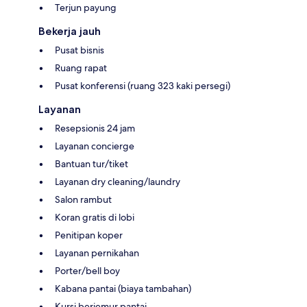
Terjun payung
Bekerja jauh
Pusat bisnis
Ruang rapat
Pusat konferensi (ruang 323 kaki persegi)
Layanan
Resepsionis 24 jam
Layanan concierge
Bantuan tur/tiket
Layanan dry cleaning/laundry
Salon rambut
Koran gratis di lobi
Penitipan koper
Layanan pernikahan
Porter/bell boy
Kabana pantai (biaya tambahan)
Kursi berjemur pantai