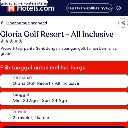
Langsung ke konten utama
Dapatkan aplikasinya
Lihat semua properti
Gloria Golf Resort - All Inclusive
Properti
bintang
Properti tepi pantai Serik dengan lapangan golf, taman bermain air
5.0
gratis
Pilih tanggal untuk melihat harga
Ke mana?
Tanggal
Traveler