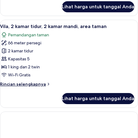
1
lanjut
Lihat harga untuk tanggal Anda
untuk
Family
Suite,
Lihat
Vila, 2 kamar tidur, 2 kamar mandi, ar
5
2
Vila, 2 kamar tidur, 2 kamar mandi, area taman
semua
Bedrooms,
Pemandangan taman
2
foto
Bathrooms
66 meter persegi
untuk
1
Vila,
2 kamar tidur
2
Kapasitas 5
kamar
1 king dan 2 twin
tidur,
Wi-Fi Gratis
2
Rincian
Rincian selengkapnya
kamar
lebih
mandi,
lanjut
Lihat harga untuk tanggal Anda
area
untuk
Vila,
taman
2
kamar
tidur,
2
kamar