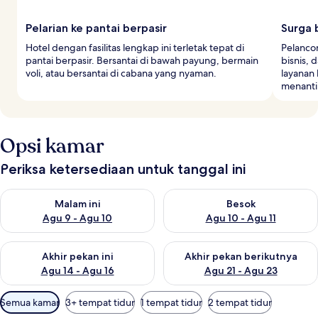
Pelarian ke pantai berpasir
Surga 
Hotel dengan fasilitas lengkap ini terletak tepat di
Pelanco
pantai berpasir. Bersantai di bawah payung, bermain
bisnis, 
voli, atau bersantai di cabana yang nyaman.
layanan 
menanti 
Opsi kamar
Periksa ketersediaan untuk tanggal ini
Periksa ketersediaan untuk malam ini Agu 9 - Agu 10
Periksa ketersediaan untuk be
Malam ini
Besok
Agu 9 - Agu 10
Agu 10 - Agu 11
Periksa ketersediaan untuk akhir pekan ini Agu 14 - Agu 16
Periksa ketersediaan untuk ak
Akhir pekan ini
Akhir pekan berikutnya
Agu 14 - Agu 16
Agu 21 - Agu 23
Filter
Semua kamar
3+ tempat tidur
1 tempat tidur
2 tempat tidur
tersedia