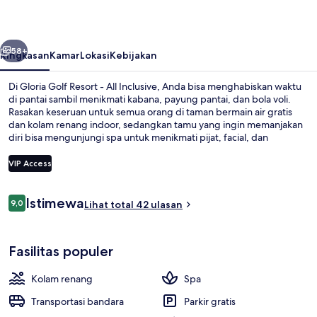
-
All
belumnya
Berikutnya
Inclusive
58+
Ringkasan
Kamar
Lokasi
Kebijakan
Di Gloria Golf Resort - All Inclusive, Anda bisa menghabiskan waktu
di pantai sambil menikmati kabana, payung pantai, dan bola voli.
Rasakan keseruan untuk semua orang di taman bermain air gratis
dan kolam renang indoor, sedangkan tamu yang ingin memanjakan
diri bisa mengunjungi spa untuk menikmati pijat, facial, dan
aromaterapi. Anatolia and Mosaique merupakan salah satu 2
restoran yang menyajikan masakan internasional dan buka untuk
VIP Access
makan malam. Keunggulan lain di properti mewah ini meliputi 2
bar/lounge, lapangan golf, dan klub anak gratis.
Ulasan
Istimewa
9,0
Kolam renang indoor dan kolam ren
Lihat total 42 ulasan
9,0 dari 10
Fasilitas populer
Kolam renang
Spa
Transportasi bandara
Parkir gratis