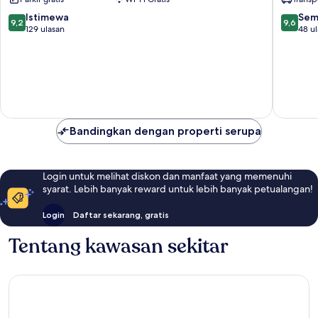
&
inclusive
SPA
Area
9.2
9.6
Istimewa
Sem
9,2
9,6
Belek
Golf
dari
dari
129 ulasan
48 u
Belek
10,
10,
Istimewa,
Sempur
129
48
ulasan
ulasan
Bandingkan dengan properti serupa
Login untuk melihat diskon dan manfaat yang memenuhi
syarat. Lebih banyak reward untuk lebih banyak petualangan!
Login
Daftar sekarang, gratis
Tentang kawasan sekitar