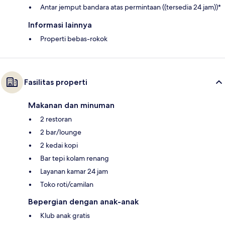
Antar jemput bandara atas permintaan ((tersedia 24 jam))*
Informasi lainnya
Properti bebas-rokok
Fasilitas properti
Makanan dan minuman
2 restoran
2 bar/lounge
2 kedai kopi
Bar tepi kolam renang
Layanan kamar 24 jam
Toko roti/camilan
Bepergian dengan anak-anak
Klub anak gratis