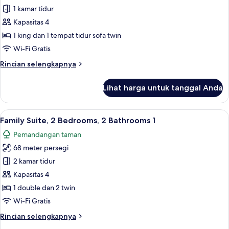
Suite,
1 kamar tidur
1
Kapasitas 4
kamar
1 king dan 1 tempat tidur sofa twin
tidur
Wi-Fi Gratis
Rincian
Rincian selengkapnya
lebih
lanjut
Lihat harga untuk tanggal Anda
untuk
Suite,
1
Lihat
Minibar, brankas, meja kerja, dan ked
5
kamar
Family Suite, 2 Bedrooms, 2 Bathrooms 1
semua
tidur
Pemandangan taman
foto
68 meter persegi
untuk
Family
2 kamar tidur
Suite,
Kapasitas 4
2
1 double dan 2 twin
Bedrooms,
Wi-Fi Gratis
2
Rincian
Rincian selengkapnya
Bathrooms
lebih