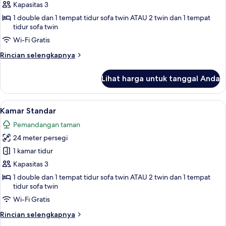
Standar,
Kapasitas 3
area
1 double dan 1 tempat tidur sofa twin ATAU 2 twin dan 1 tempat
taman
tidur sofa twin
Wi-Fi Gratis
Rincian
Rincian selengkapnya
lebih
lanjut
Lihat harga untuk tanggal Anda
untuk
Kamar
Standar,
Lihat
Minibar, brankas, meja kerja, dan ked
5
area
Kamar Standar
semua
taman
Pemandangan taman
foto
24 meter persegi
untuk
Kamar
1 kamar tidur
Standar
Kapasitas 3
1 double dan 1 tempat tidur sofa twin ATAU 2 twin dan 1 tempat
tidur sofa twin
Wi-Fi Gratis
Rincian
Rincian selengkapnya
lebih