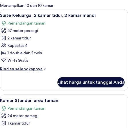
untuk
Menampilkan 10 dari 10 kamar
kamar
Lihat
Minibar, brankas, meja kerja, dan ked
5
Suite Keluarga, 2 kamar tidur, 2 kamar mandi
semua
Pemandangan taman
foto
57 meter persegi
untuk
Suite
2 kamar tidur
Keluarga,
Kapasitas 4
2
1 double dan 2 twin
kamar
Wi-Fi Gratis
tidur,
Rincian
Rincian selengkapnya
2
lebih
kamar
lanjut
Lihat harga untuk tanggal Anda
mandi
untuk
Suite
Keluarga,
Lihat
Minibar, brankas, meja kerja, dan ked
6
2
Kamar Standar, area taman
semua
kamar
Pemandangan taman
tidur,
foto
2
24 meter persegi
untuk
kamar
Kamar
1 kamar tidur
mandi