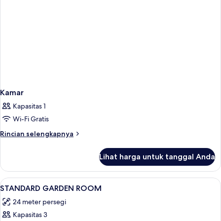
mandi,
area
taman
Kamar
Kapasitas 1
Wi-Fi Gratis
Rincian
Rincian selengkapnya
lebih
lanjut
Lihat harga untuk tanggal Anda
untuk
Kamar
Lihat
Minibar, brankas, meja kerja, dan ked
6
STANDARD GARDEN ROOM
semua
24 meter persegi
foto
Kapasitas 3
untuk