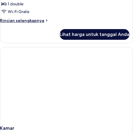
STANDARD
1 double
GARDEN
Wi-Fi Gratis
ROOM
Rincian
Rincian selengkapnya
lebih
lanjut
Lihat harga untuk tanggal Anda
untuk
STANDARD
GARDEN
ROOM
Kamar