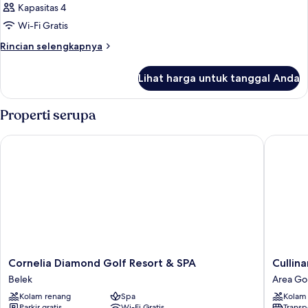
Kapasitas 4
Wi-Fi Gratis
Rincian
Rincian selengkapnya
lebih
lanjut
Lihat harga untuk tanggal Anda
untuk
Kamar
Properti serupa
Cornelia Diamond Golf Resort & SPA
Cullinan 
Cornelia
Cullinan
Cornelia Diamond Golf Resort & SPA
Cullina
Diamond
Belek
Belek
Area Gol
Golf
-
Kolam renang
Spa
Kolam
Resort
All
Parkir gratis
Wi-Fi Gratis
Transp