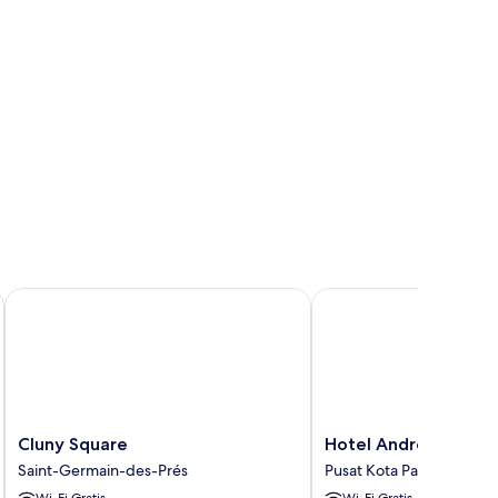
Cluny Square
Hotel Andrea
Cluny
Hotel
Cluny Square
Hotel Andrea
Square
Andrea
Saint-Germain-des-Prés
Pusat Kota Paris
Saint-
Pusat