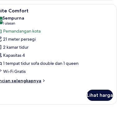
in
, meja kerja, dan ruang kerja ramah laptop
ihat
Suite Comfort | Seprai premium, meja kerja, 
5
ta
uite Comfort
emua
Sempurna
oto
,0
10,0 dari 10
(1
1 ulasan
ntuk
ulasan)
Pemandangan kota
uite
21 meter persegi
omfort
2 kamar tidur
Kapasitas 4
1 tempat tidur sofa double dan 1 queen
Wi-Fi Gratis
ncian
ncian selengkapnya
bih
njut
Lihat harga
tuk
ite
mfort