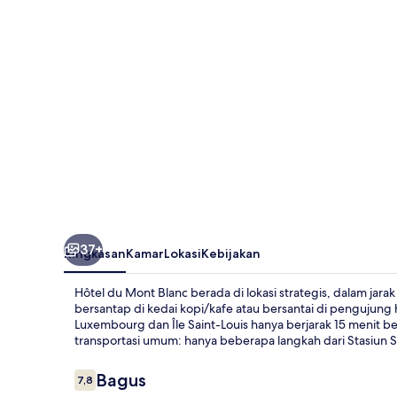
Blanc
37+
Ringkasan
Kamar
Lokasi
Kebijakan
Hôtel du Mont Blanc berada di lokasi strategis, dalam jara
bersantap di kedai kopi/kafe atau bersantai di pengujung
Luxembourg dan Île Saint-Louis hanya berjarak 15 menit be
transportasi umum: hanya beberapa langkah dari Stasiun S
Ulasan
Bagus
7,8
7,8 dari 10