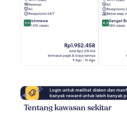
Wi-Fi Gratis
Wi-Fi Gratis
Severin
Plantes
Restoran
AC
Paris
Arondisemen
AC
Resepsionis 
Saint-
ke-
Resepsionis 24/7
Bebas asap r
Germain-
5
9.0
8.2
Istimewa
Sangat B
des-
9,0
8,2
dari
dari
1.010 ulasan
384 ulasan
Prés
10,
10,
Istimewa,
Sangat
1.010
Baik,
Harga
Rp1.952.458
ulasan
384
sekarang
ulasan
total Rp2.376.104
Rp1.952.458
termasuk pajak & biaya lainnya
9 Agu - 10 Agu
Login untuk melihat diskon dan man
banyak reward untuk lebih banyak p
Tentang kawasan sekitar