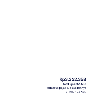
Bagian depan properti
Harga
Rp3.362.358
saat
total Rp4.356.535
ini
termasuk pajak & biaya lainnya
ota | Seprai premium, meja kerja, dan ruang kerja ramah laptop
Restoran
Rp3.362.358
21 Agu - 22 Agu