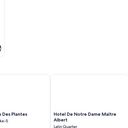
a
Des Plantes
Hotel De Notre Dame Maître Albert
Hotel
n Des Plantes
Hotel De Notre Dame Maître
De
Albert
ke-5
Notre
Latin Quarter