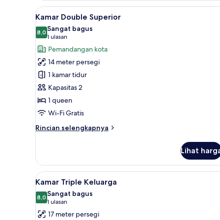
Lihat
Kamar Double Superior | Sepra
3
Kamar Double Superior
semua
Sangat bagus
foto
8,0
8,0 dari 10
(1
1 ulasan
untuk
ulasan)
Pemandangan kota
Kamar
14 meter persegi
Double
1 kamar tidur
Superior
Kapasitas 2
1 queen
Wi-Fi Gratis
Rincian
Rincian selengkapnya
lebih
lanjut
Lihat harg
untuk
Kamar
Double
Lihat
Kamar Triple Keluarga | Seprai
1
Superior
Kamar Triple Keluarga
semua
Sangat bagus
foto
8,0
8,0 dari 10
(1
1 ulasan
untuk
ulasan)
17 meter persegi