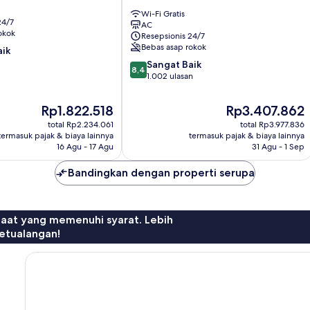
Dame
Maître
Wi-Fi Gratis
24/7
AC
Albert
okok
Resepsionis 24/7
Latin
Bebas asap rokok
aik
Quarter
8.4
Sangat Baik
8,4
dari
1.002 ulasan
10,
Sangat
Harga
Harga
Rp1.822.518
Rp3.407.862
Baik,
sekarang
sekarang
total Rp2.234.061
total Rp3.977.836
1.002
Rp1.822.518
Rp3.407.862
termasuk pajak & biaya lainnya
termasuk pajak & biaya lainnya
ulasan
16 Agu - 17 Agu
31 Agu - 1 Sep
Bandingkan dengan properti serupa
faat yang memenuhi syarat. Lebih
etualangan!