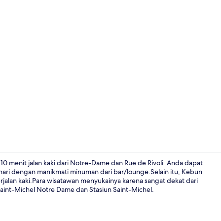
Resepsionis
k 10 menit jalan kaki dari Notre-Dame dan Rue de Rivoli. Anda dapat
 hari dengan manikmati minuman dari bar/lounge.Selain itu, Kebun
rjalan kaki.Para wisatawan menyukainya karena sangat dekat dari
Kamar Twin K
aint-Michel Notre Dame dan Stasiun Saint-Michel.