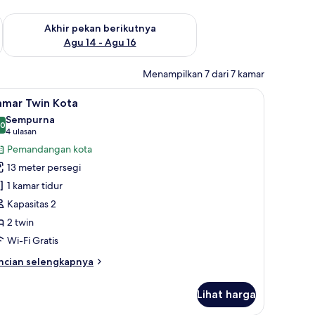
n ini Agu 7 - Agu 9
Periksa ketersediaan untuk akhir pekan berikutnya Agu 14 - A
Akhir pekan berikutnya
Agu 14 - Agu 16
Menampilkan 7 dari 7 kamar
 meja kerja, dan ruang kerja ramah laptop
ihat
Kamar Twin Kota | Seprai premium, meja kerja
3
amar Twin Kota
emua
Sempurna
oto
,0
10,0 dari 10
(4
4 ulasan
ntuk
ulasan)
Pemandangan kota
amar
13 meter persegi
win
1 kamar tidur
ota
Kapasitas 2
2 twin
Wi-Fi Gratis
ncian
ncian selengkapnya
bih
njut
Lihat harga
tuk
amar