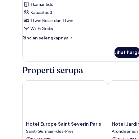
Kamar
1 kamar tidur
Triple
Kapasitas 3
Keluarga
1 twin Besar dan 1 twin
Wi-Fi Gratis
Rincian
Rincian selengkapnya
lebih
lanjut
Lihat harg
untuk
Kamar
Triple
Properti serupa
Keluarga
Hotel Europe Saint Severin Paris
Hotel Jardin 
Hotel
Hotel
Hotel Europe Saint Severin Paris
Hotel Jardi
Europe
Jardin
Saint-Germain-des-Prés
Arondisemen 
Saint
Des