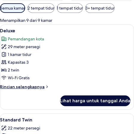
Filter
Semua kamar
2 tempat tidur
1 tempat tidur
3+ tempat tidur
tersedia
untuk
Menampilkan 9 dari 9 kamar
kamar
Lihat
Deluxe | Minibar, brankas, Wi-Fi gratis
12
Deluxe
semua
Pemandangan kota
foto
29 meter persegi
untuk
Deluxe
1 kamar tidur
Kapasitas 3
2 twin
Wi-Fi Gratis
Rincian
Rincian selengkapnya
lebih
lanjut
Lihat harga untuk tanggal Anda
untuk
Deluxe
Lihat
Minibar, brankas, Wi-Fi gratis, dan sep
13
Standard Twin
semua
22 meter persegi
foto