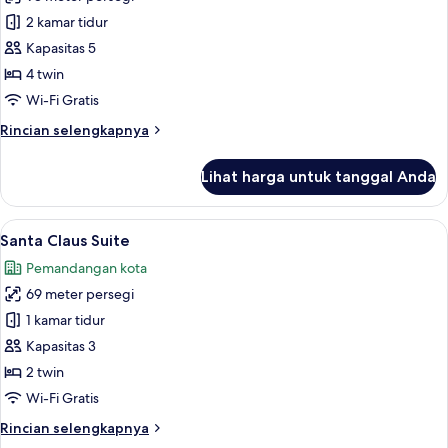
untuk
Aurora
2 kamar tidur
Borealis
Kapasitas 5
Suite
4 twin
Wi-Fi Gratis
Rincian
Rincian selengkapnya
lebih
lanjut
Lihat harga untuk tanggal Anda
untuk
Aurora
Borealis
Lihat
Santa Claus Suite | Minibar, brankas, W
20
Suite
Santa Claus Suite
semua
Pemandangan kota
foto
69 meter persegi
untuk
Santa
1 kamar tidur
Claus
Kapasitas 3
Suite
2 twin
Wi-Fi Gratis
Rincian
Rincian selengkapnya
lebih