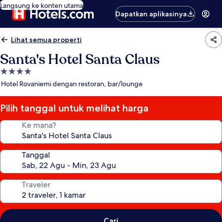
Langsung ke konten utama
Dapatkan aplikasinya
Lihat semua properti
Santa's Hotel Santa Claus
Properti
bintang
Hotel Rovaniemi dengan restoran, bar/lounge
4.0
Pilih tanggal untuk melihat harga
Ke mana?
Tanggal
Traveler
Cari