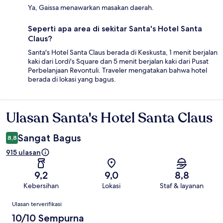
Ya, Gaissa menawarkan masakan daerah.
Seperti apa area di sekitar Santa's Hotel Santa
Claus?
Santa's Hotel Santa Claus berada di Keskusta, 1 menit berjalan
kaki dari Lordi's Square dan 5 menit berjalan kaki dari Pusat
Perbelanjaan Revontuli. Traveler mengatakan bahwa hotel
berada di lokasi yang bagus.
Ulasan Santa's Hotel Santa Claus
Ulasan
Sangat Bagus
8,8
915 ulasan
9,2
9,0
8,8
Kebersihan
Lokasi
Staf & layanan
Ulasan
Ulasan terverifikasi
10/10 Sempurna