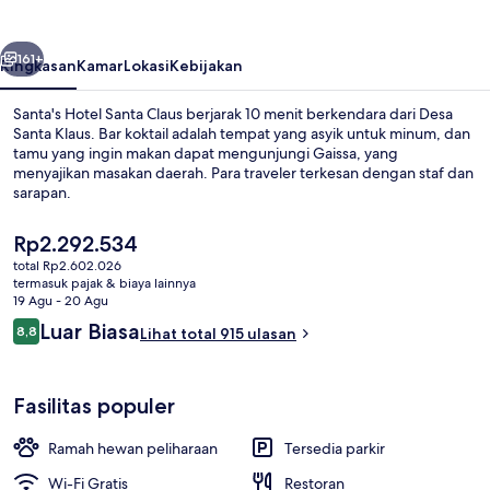
Claus
belumnya
Berikutnya
161+
Ringkasan
Kamar
Lokasi
Kebijakan
Santa's Hotel Santa Claus berjarak 10 menit berkendara dari Desa
Santa Klaus. Bar koktail adalah tempat yang asyik untuk minum, dan
tamu yang ingin makan dapat mengunjungi Gaissa, yang
menyajikan masakan daerah. Para traveler terkesan dengan staf dan
sarapan.
Harga
Rp2.292.534
saat
total Rp2.602.026
ini
termasuk pajak & biaya lainnya
Interior
Rp2.292.534
19 Agu - 20 Agu
Ulasan
Luar Biasa
8,8
Lihat total 915 ulasan
8,8 dari 10
Fasilitas populer
Ramah hewan peliharaan
Tersedia parkir
Wi-Fi Gratis
Restoran