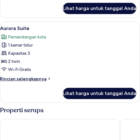
lanjut
Lihat harga untuk tanggal Anda
untuk
Santa
Claus
Lihat
Aurora Suite | Minibar, brankas, Wi-Fi 
14
Suite
Aurora Suite
semua
Pemandangan kota
foto
1 kamar tidur
untuk
Aurora
Kapasitas 3
Suite
2 twin
Wi-Fi Gratis
Rincian
Rincian selengkapnya
lebih
lanjut
Lihat harga untuk tanggal Anda
untuk
Aurora
Suite
Properti serupa
Scandic Rovaniemi City
Arctic Ci