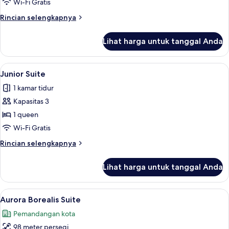
Wi-Fi Gratis
Rincian
Rincian selengkapnya
lebih
lanjut
Lihat harga untuk tanggal Anda
untuk
Superior
Double
Lihat
Junior Suite | Minibar, brankas, Wi-Fi g
11
Junior Suite
semua
1 kamar tidur
foto
Kapasitas 3
untuk
Junior
1 queen
Suite
Wi-Fi Gratis
Rincian
Rincian selengkapnya
lebih
lanjut
Lihat harga untuk tanggal Anda
untuk
Junior
Suite
Lihat
Aurora Borealis Suite | Minibar, brankas
22
Aurora Borealis Suite
semua
Pemandangan kota
foto
98 meter persegi