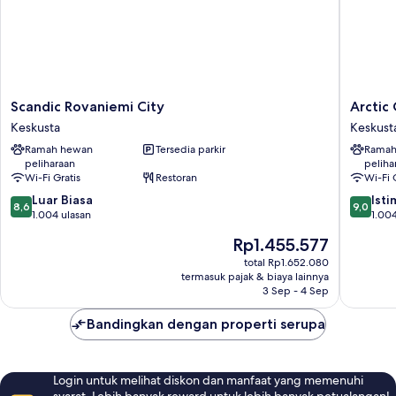
Scandic
Arctic
Scandic Rovaniemi City
Arctic 
Rovaniemi
City
Keskusta
Keskust
City
Hotel
Ramah hewan
Tersedia parkir
Ramah
Keskusta
Keskust
peliharaan
peliha
Wi-Fi Gratis
Restoran
Wi-Fi 
8.6
9.0
Luar Biasa
Ist
8,6
9,0
dari
dari
1.004 ulasan
1.004
10,
10,
Harga
Rp1.455.577
Luar
Istimew
sekarang
Biasa,
1.004
total Rp1.652.080
Rp1.455.577
termasuk pajak & biaya lainnya
1.004
ulasan
3 Sep - 4 Sep
ulasan
Bandingkan dengan properti serupa
Login untuk melihat diskon dan manfaat yang memenuhi
syarat. Lebih banyak reward untuk lebih banyak petualangan!