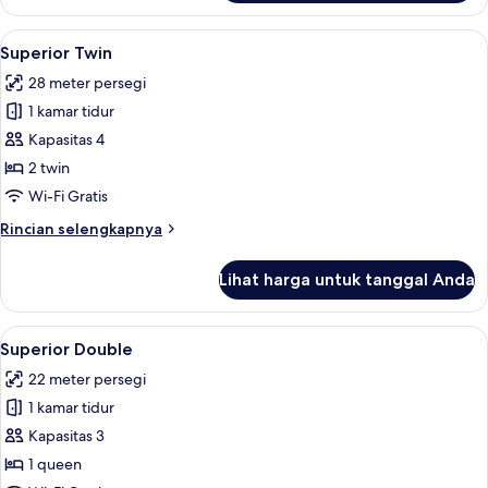
Standard
Double
Lihat
Minibar, brankas, Wi-Fi gratis, dan sep
12
Superior Twin
semua
28 meter persegi
foto
1 kamar tidur
untuk
Superior
Kapasitas 4
Twin
2 twin
Wi-Fi Gratis
Rincian
Rincian selengkapnya
lebih
lanjut
Lihat harga untuk tanggal Anda
untuk
Superior
Twin
Lihat
Superior Double | Minibar, brankas, Wi-
5
Superior Double
semua
22 meter persegi
foto
1 kamar tidur
untuk
Superior
Kapasitas 3
Double
1 queen