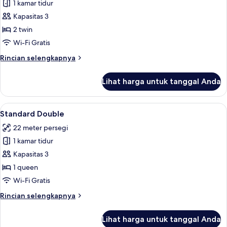
1 kamar tidur
untuk
Standard
Kapasitas 3
Twin
2 twin
Wi-Fi Gratis
Rincian
Rincian selengkapnya
lebih
lanjut
Lihat harga untuk tanggal Anda
untuk
Standard
Twin
Lihat
Standard Double | Minibar, brankas, Wi
7
Standard Double
semua
22 meter persegi
foto
1 kamar tidur
untuk
Standard
Kapasitas 3
Double
1 queen
Wi-Fi Gratis
Rincian
Rincian selengkapnya
lebih
lanjut
Lihat harga untuk tanggal Anda
untuk