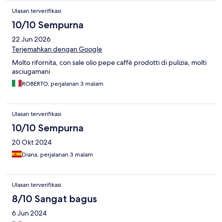
mucho tiempo. Si eres de sueño ligero no es el mejor lugar para
Ulasan terverifikasi
descansar. No está cerca de las zonas turísticas de la ciudad
pero si cerca de una estación de metro.
10/10 Sempurna
22 Jun 2026
Terjemahkan dengan Google
Molto rifornita, con sale olio pepe caffè prodotti di pulizia, molti
asciugamani
ROBERTO, perjalanan 3 malam
Ulasan terverifikasi
10/10 Sempurna
20 Okt 2024
Diana, perjalanan 3 malam
Ulasan terverifikasi
8/10 Sangat bagus
6 Jun 2024