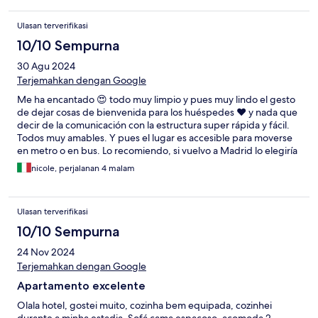
Ulasan terverifikasi
10/10 Sempurna
30 Agu 2024
Terjemahkan dengan Google
Me ha encantado 😍 todo muy limpio y pues muy lindo el gesto
de dejar cosas de bienvenida para los huéspedes ❤️ y nada que
decir de la comunicación con la estructura super rápida y fácil.
Todos muy amables. Y pues el lugar es accesible para moverse
en metro o en bus. Lo recomiendo, si vuelvo a Madrid lo elegiría
nuevamente ☺️
nicole, perjalanan 4 malam
Ulasan terverifikasi
10/10 Sempurna
24 Nov 2024
Terjemahkan dengan Google
Apartamento excelente
Olala hotel, gostei muito, cozinha bem equipada, cozinhei