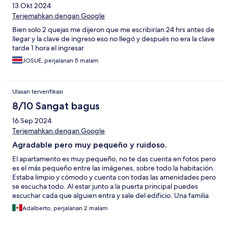
13 Okt 2024
Terjemahkan dengan Google
Bien solo 2 quejas me dijeron que me escribirían 24 hrs antes de
llegar y la clave de ingreso eso no llegó y después no era la clave
tarde 1 hora el ingresar
JOSUE, perjalanan 5 malam
Ulasan terverifikasi
8/10 Sangat bagus
16 Sep 2024
Terjemahkan dengan Google
Agradable pero muy pequeño y ruidoso.
El apartamento es muy pequeño, no te das cuenta en fotos pero
es el más pequeño entre las imágenes, sobre todo la habitación.
Estaba limpio y cómodo y cuenta con todas las amenidades pero
se escucha todo. Al estar junto a la puerta principal puedes
escuchar cada que alguien entra y sale del edificio. Una familia
de italianos no podía entrar al apartamento de enfrente a las 5
Adalberto, perjalanan 2 malam
am así que tuvimos que levantarnos a ayudar y antes de eso
escuchábamos a unos jóvenes subir y bajar escaleras durante