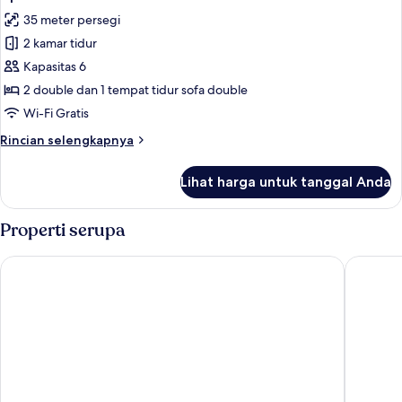
semua
tidur
35 meter persegi
foto
2 kamar tidur
untuk
Apartemen
Kapasitas 6
2 double dan 1 tempat tidur sofa double
Wi-Fi Gratis
Rincian
Rincian selengkapnya
lebih
lanjut
Lihat harga untuk tanggal Anda
untuk
Apartemen
Properti serupa
CIELO Madrid Studios
Color Ap