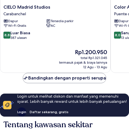
CIELO
Color
CIELO Madrid Studios
Color 
Madrid
Apartme
Carabanchel
Puente d
Studios
by
Dapur
Tersedia parkir
Dapur
Carabanchel
Olala
Wi-Fi Gratis
AC
Wi-Fi 
Homes
Puente
8.8
8.0
Luar Biasa
San
8,8
8,0
de
dari
dari
387 ulasan
13 ul
Vallecas
10,
10,
Luar
Sangat
Harga
Rp1.200.950
Biasa,
Baik,
sekarang
total Rp1.321.045
387
13
Rp1.200.950
termasuk pajak & biaya lainnya
ulasan
ulasan
12 Agu - 13 Agu
Bandingkan dengan properti serupa
Login untuk melihat diskon dan manfaat yang memenuhi
syarat. Lebih banyak reward untuk lebih banyak petualangan!
Login
Daftar sekarang, gratis
Tentang kawasan sekitar