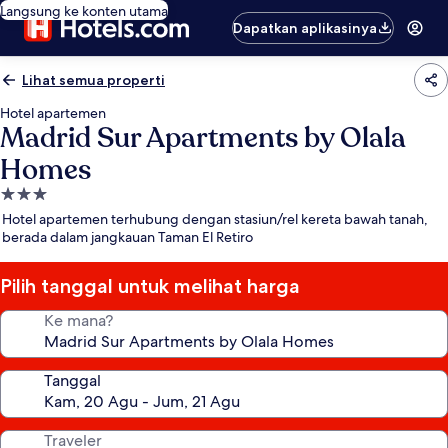
Langsung ke konten utama
Dapatkan aplikasinya
Lihat semua properti
Hotel apartemen
Madrid Sur Apartments by Olala
Homes
Properti
bintang
Hotel apartemen terhubung dengan stasiun/rel kereta bawah tanah,
3.0
berada dalam jangkauan Taman El Retiro
Pilih tanggal untuk melihat harga
Ke mana?
Tanggal
Traveler