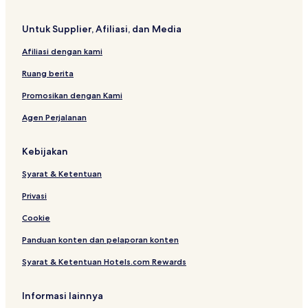
c
s
d
y
d
a
e
e
l
Untuk Supplier, Afiliasi, dan Media
C
D
a
e
i
m
Afiliasi dengan kami
n
e
a
t
z
n
Ruang berita
e
c
r
a
Promosikan dengan Kami
Agen Perjalanan
Kebijakan
Syarat & Ketentuan
Privasi
Cookie
Panduan konten dan pelaporan konten
Syarat & Ketentuan Hotels.com Rewards
Informasi lainnya