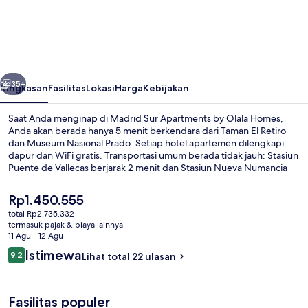
Sur
Apartments
by
Olala
belumnya
Berikutnya
Homes
35+
Ringkasan
Fasilitas
Lokasi
Harga
Kebijakan
Saat Anda menginap di Madrid Sur Apartments by Olala Homes,
Anda akan berada hanya 5 menit berkendara dari Taman El Retiro
dan Museum Nasional Prado. Setiap hotel apartemen dilengkapi
dapur dan WiFi gratis. Transportasi umum berada tidak jauh: Stasiun
Puente de Vallecas berjarak 2 menit dan Stasiun Nueva Numancia
berjarak 7 menit.
Harga
Rp1.450.555
saat
total Rp2.735.332
ini
termasuk pajak & biaya lainnya
Apartemen | Area keluarga | TV
Rp1.450.555
11 Agu - 12 Agu
Ulasan
Istimewa
9,2
Lihat total 22 ulasan
9,2 dari 10
Fasilitas populer