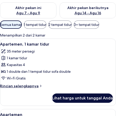
Periksa ketersediaan untuk akhir pekan ini Agu 7 - Agu 9
Periksa ketersediaan untuk ak
Akhir pekan ini
Akhir pekan berikutnya
Agu 7 - Agu 9
Agu 14 - Agu 16
Filter
Semua kamar
1 tempat tidur
2 tempat tidur
3+ tempat tidur
tersedia
untuk
Menampilkan 2 dari 2 kamar
kamar
Lihat
Apartemen, 1 kamar tidur | Area kelua
22
Apartemen, 1 kamar tidur
semua
35 meter persegi
foto
1 kamar tidur
untuk
Apartemen,
Kapasitas 4
1
1 double dan 1 tempat tidur sofa double
kamar
Wi-Fi Gratis
tidur
Rincian
Rincian selengkapnya
lebih
lanjut
Lihat harga untuk tanggal Anda
untuk
Apartemen,
1
Lihat
Apartemen | Meja kerja, tempat tidur ba
12
kamar
Apartemen