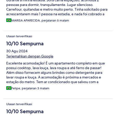
durante a minha estadia. Sofá cama espaçoso, acomoda 2
pessoas para dormir, tranquilamente. Lugar silencioso.
Carrefour, quitandas e metro muito perto. Tinha solicitado para
acrescentarem mais 1 pessoa na estadia, e nada foi cobrado a
mais, ficamos em 4 pessoas. Como também, chegamos 2 hrs
MARISA APARECIDA, perjalanan 6 malam
antes do horário do check in, e o nosso AP já estava pronto e
deixaram entrar. Obrigada pela hospitalidade.
Ulasan terverifikasi
10/10 Sempurna
30 Agu 2024
Terjemahkan dengan Google
Excelente acomodação! É um apartamento completo em que
possui cooktop, lava louça, lava roupa e até ferro de passar!
Além disso fornecem alguns brindes como detergente para
lavar roupa e louça. A acomodação é próxima a mercados e
estação do metro. Tem ar condicionado que salvou com a
estação quente do verão. Recomendo muito.
Felipe, perjalanan 3 malam
Ulasan terverifikasi
10/10 Sempurna