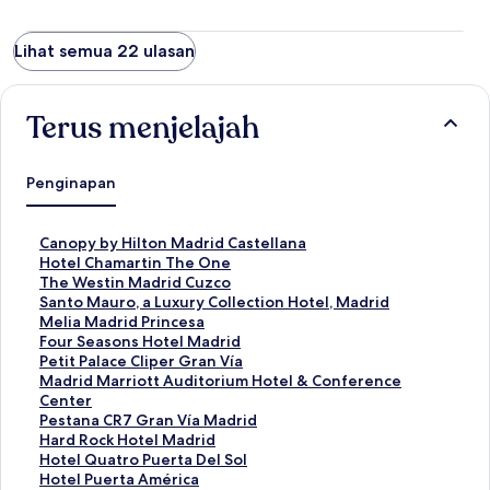
Lihat semua 22 ulasan
Terus menjelajah
Penginapan
T
Canopy by Hilton Madrid Castellana
a
T
Hotel Chamartin The One
u
a
T
The Westin Madrid Cuzco
t
u
a
T
Santo Mauro, a Luxury Collection Hotel, Madrid
a
t
u
a
T
Melia Madrid Princesa
n
a
t
u
a
T
Four Seasons Hotel Madrid
S
n
a
t
u
a
T
Petit Palace Cliper Gran Vía
t
S
n
a
t
u
a
T
Madrid Marriott Auditorium Hotel & Conference
a
t
S
n
a
t
u
a
Center
n
a
t
S
n
a
t
u
T
Pestana CR7 Gran Vía Madrid
d
n
a
t
S
n
a
t
a
T
Hard Rock Hotel Madrid
a
d
n
a
t
S
n
a
u
a
T
Hotel Quatro Puerta Del Sol
r
a
d
n
a
t
S
n
t
u
a
T
Hotel Puerta América