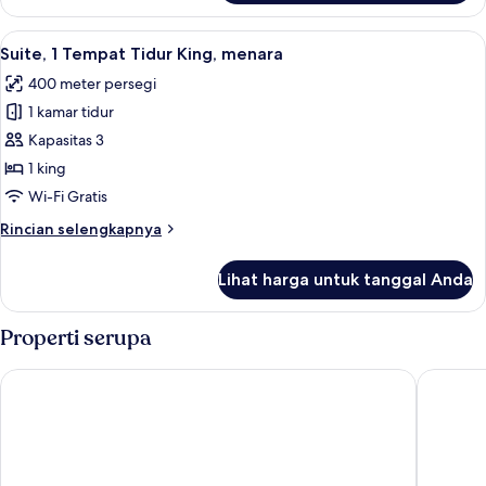
Suite,
1
Lihat
Suite, 1 Tempat Tidur King, menara | S
4
Tempat
Suite, 1 Tempat Tidur King, menara
semua
Tidur
400 meter persegi
King,
foto
menara
1 kamar tidur
untuk
Suite,
Kapasitas 3
1
1 king
Tempat
Wi-Fi Gratis
Tidur
Rincian
Rincian selengkapnya
King,
lebih
menara
lanjut
Lihat harga untuk tanggal Anda
untuk
Suite,
1
Properti serupa
Tempat
Tidur
The Peninsula Paris
Paris Ma
King,
menara