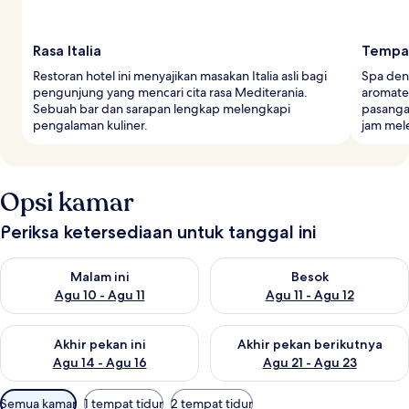
Rasa Italia
Tempat
Restoran hotel ini menyajikan masakan Italia asli bagi
Spa den
pengunjung yang mencari cita rasa Mediterania.
aromater
Sebuah bar dan sarapan lengkap melengkapi
pasanga
pengalaman kuliner.
jam mele
Opsi kamar
Periksa ketersediaan untuk tanggal ini
Periksa ketersediaan untuk malam ini Agu 10 - Agu 11
Periksa ketersediaan untuk be
Malam ini
Besok
Agu 10 - Agu 11
Agu 11 - Agu 12
Periksa ketersediaan untuk akhir pekan ini Agu 14 - Agu 16
Periksa ketersediaan untuk ak
Akhir pekan ini
Akhir pekan berikutnya
Agu 14 - Agu 16
Agu 21 - Agu 23
Filter
Semua kamar
1 tempat tidur
2 tempat tidur