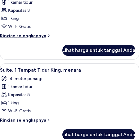
1 kamar tidur
untuk
Suite,
Kapasitas 3
1
1 king
Tempat
Wi-Fi Gratis
Tidur
Rincian
Rincian selengkapnya
King,
lebih
menara
lanjut
Lihat harga untuk tanggal Anda
untuk
Suite,
1
Lihat
Suite, 1 Tempat Tidur King, menara | S
9
Tempat
Suite, 1 Tempat Tidur King, menara
semua
Tidur
141 meter persegi
King,
foto
menara
1 kamar tidur
untuk
Suite,
Kapasitas 5
1
1 king
Tempat
Wi-Fi Gratis
Tidur
Rincian
Rincian selengkapnya
King,
lebih
menara
lanjut
Lihat harga untuk tanggal Anda
untuk