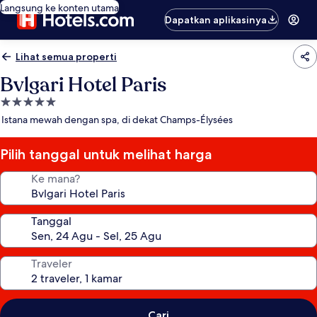
Langsung ke konten utama
Dapatkan aplikasinya
Lihat semua properti
Bvlgari Hotel Paris
Properti
bintang
Istana mewah dengan spa, di dekat Champs-Élysées
5.0
Pilih tanggal untuk melihat harga
Ke mana?
Tanggal
Traveler
Cari