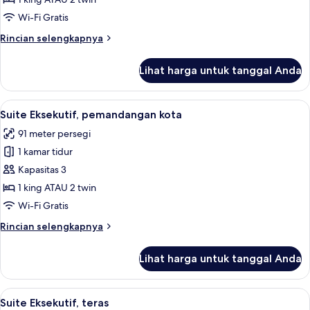
pemandangan
Wi-Fi Gratis
kota
Rincian
Rincian selengkapnya
lebih
lanjut
Lihat harga untuk tanggal Anda
untuk
Suite
Deluks,
Lihat
Suite Eksekutif, pemandangan kota | S
4
pemandangan
Suite Eksekutif, pemandangan kota
semua
kota
91 meter persegi
foto
1 kamar tidur
untuk
Suite
Kapasitas 3
Eksekutif,
1 king ATAU 2 twin
pemandangan
Wi-Fi Gratis
kota
Rincian
Rincian selengkapnya
lebih
lanjut
Lihat harga untuk tanggal Anda
untuk
Suite
Eksekutif,
Lihat
Suite Eksekutif, teras | Ruang keluarga
8
pemandangan
Suite Eksekutif, teras