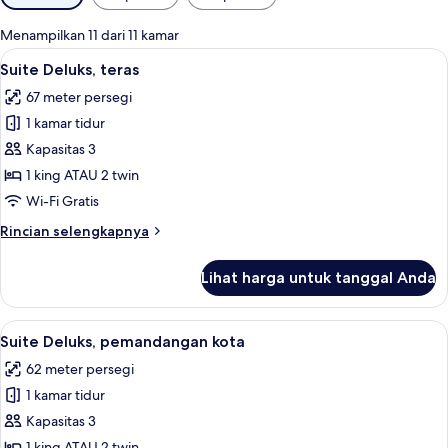
tersedia
untuk
Menampilkan 11 dari 11 kamar
kamar
Lihat
Suite Deluks, teras | Seprai premium, 
11
Suite Deluks, teras
semua
67 meter persegi
foto
1 kamar tidur
untuk
Suite
Kapasitas 3
Deluks,
1 king ATAU 2 twin
teras
Wi-Fi Gratis
Rincian
Rincian selengkapnya
lebih
lanjut
Lihat harga untuk tanggal Anda
untuk
Suite
Deluks,
Lihat
Suite Deluks, pemandangan kota | Ruang
8
teras
Suite Deluks, pemandangan kota
semua
62 meter persegi
foto
1 kamar tidur
untuk
Suite
Kapasitas 3
Deluks,
1 king ATAU 2 twin