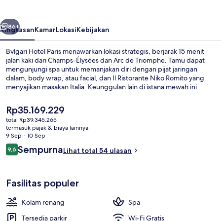
belumnya
Berikutnya
86+
Ringkasan
Kamar
Lokasi
Kebijakan
Bvlgari Hotel Paris menawarkan lokasi strategis, berjarak 15 menit
jalan kaki dari Champs-Élysées dan Arc de Triomphe. Tamu dapat
mengunjungi spa untuk memanjakan diri dengan pijat jaringan
dalam, body wrap, atau facial, dan Il Ristorante Niko Romito yang
menyajikan masakan Italia. Keunggulan lain di istana mewah ini
meliputi kolam renang indoor, bar/lounge, dan pusat kebugaran 24
jam. Properti ini berada dekat dengan transportasi umum: Stasiun
Harga
Rp35.169.229
George V berjarak 5 menit dan Stasiun Alma-Marceau berjarak 6
saat
total Rp39.345.265
menit.
ini
termasuk pajak & biaya lainnya
Suite, 1 Tempat Tidur King, menara | T
Rp35.169.229
9 Sep - 10 Sep
Ulasan
Sempurna
9,6
Lihat total 54 ulasan
9,6 dari 10
Fasilitas populer
Kolam renang
Spa
Tersedia parkir
Wi-Fi Gratis