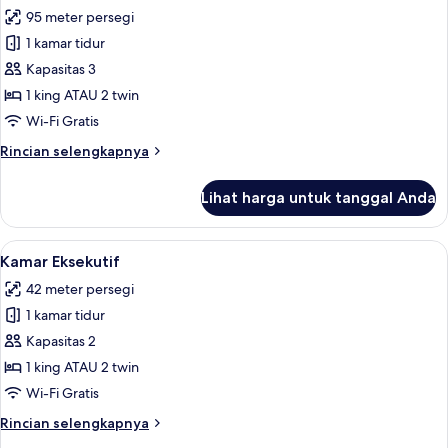
semua
kota
95 meter persegi
foto
1 kamar tidur
untuk
Suite
Kapasitas 3
Eksekutif,
1 king ATAU 2 twin
teras
Wi-Fi Gratis
Rincian
Rincian selengkapnya
lebih
lanjut
Lihat harga untuk tanggal Anda
untuk
Suite
Eksekutif,
Lihat
Kamar Eksekutif | Seprai premium, min
4
teras
Kamar Eksekutif
semua
42 meter persegi
foto
1 kamar tidur
untuk
Kamar
Kapasitas 2
Eksekutif
1 king ATAU 2 twin
Wi-Fi Gratis
Rincian
Rincian selengkapnya
lebih