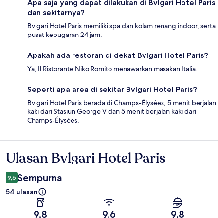
Apa saja yang dapat dilakukan di Bvlgari Hotel Paris
dan sekitarnya?
Bvlgari Hotel Paris memiliki spa dan kolam renang indoor, serta
pusat kebugaran 24 jam.
Apakah ada restoran di dekat Bvlgari Hotel Paris?
Ya, Il Ristorante Niko Romito menawarkan masakan Italia.
Seperti apa area di sekitar Bvlgari Hotel Paris?
Bvlgari Hotel Paris berada di Champs-Élysées, 5 menit berjalan
kaki dari Stasiun George V dan 5 menit berjalan kaki dari
Champs-Élysées.
Ulasan Bvlgari Hotel Paris
Ulasan
Sempurna
9,6
54 ulasan
9,8
9,6
9,8