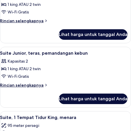
Eksekutif,
1 king ATAU 2 twin
teras
Wi-Fi Gratis
Rincian
Rincian selengkapnya
lebih
lanjut
Lihat harga untuk tanggal Anda
untuk
Kamar
Eksekutif,
Lihat
Suite Junior, teras, pemandangan kebu
3
teras
Suite Junior, teras, pemandangan kebun
semua
Kapasitas 2
foto
1 king ATAU 2 twin
untuk
Suite
Wi-Fi Gratis
Junior,
Rincian
Rincian selengkapnya
teras,
lebih
lanjut
pemandangan
Lihat harga untuk tanggal Anda
untuk
kebun
Suite
Junior,
Lihat
Suite, 1 Tempat Tidur King, menara | Ar
6
teras,
Suite, 1 Tempat Tidur King, menara
semua
pemandangan
95 meter persegi
kebun
foto