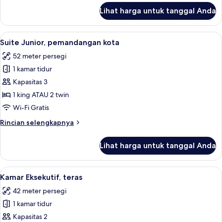
lanjut
Lihat harga untuk tanggal Anda
untuk
Kamar
Eksekutif
Lihat
Suite Junior, pemandangan kota | Sepr
6
Suite Junior, pemandangan kota
semua
52 meter persegi
foto
1 kamar tidur
untuk
Suite
Kapasitas 3
Junior,
1 king ATAU 2 twin
pemandangan
Wi-Fi Gratis
kota
Rincian
Rincian selengkapnya
lebih
lanjut
Lihat harga untuk tanggal Anda
untuk
Suite
Junior,
Lihat
Kamar Eksekutif, teras | Seprai premiu
4
pemandangan
Kamar Eksekutif, teras
semua
kota
42 meter persegi
foto
1 kamar tidur
untuk
Kamar
Kapasitas 2