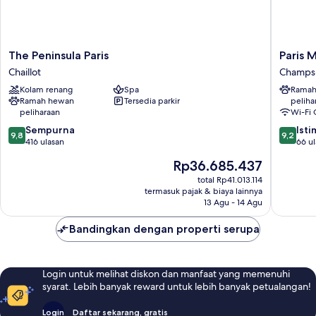
The
Paris
The Peninsula Paris
Paris 
Peninsula
Marriott
Chaillot
Champs-
Paris
Champs
Kolam renang
Spa
Ramah
Chaillot
Elysees
Ramah hewan
Tersedia parkir
peliha
Hotel
peliharaan
Wi-Fi 
Champs
9.8
9.2
Sempurna
Élysées
Ist
9,8
9,2
dari
dari
416 ulasan
66 u
10,
10,
Harga
Rp36.685.437
Sempurna,
Istimew
sekarang
416
66
total Rp41.013.114
Rp36.685.437
termasuk pajak & biaya lainnya
ulasan
ulasan
13 Agu - 14 Agu
Bandingkan dengan properti serupa
Login untuk melihat diskon dan manfaat yang memenuhi
syarat. Lebih banyak reward untuk lebih banyak petualangan!
Login
Daftar sekarang, gratis