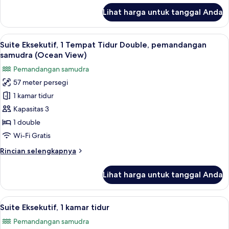
(Ocean
lanjut
Lihat harga untuk tanggal Anda
untuk
View)
Kamar,
1
Lihat
Suite Eksekutif, 1 Tempat Tidur Doubl
9
Tempat
Suite Eksekutif, 1 Tempat Tidur Double, pemandangan
semua
Tidur
samudra (Ocean View)
King,
foto
Pemandangan samudra
pemandangan
untuk
samudra
57 meter persegi
Suite
(Ocean
1 kamar tidur
Eksekutif,
View)
1
Kapasitas 3
Tempat
1 double
Tidur
Wi-Fi Gratis
Double,
Rincian
Rincian selengkapnya
pemandangan
lebih
samudra
lanjut
Lihat harga untuk tanggal Anda
untuk
(Ocean
Suite
View)
Eksekutif,
Lihat
Seprai premium, minibar, brankas, dan
7
1
Suite Eksekutif, 1 kamar tidur
semua
Tempat
Pemandangan samudra
Tidur
foto