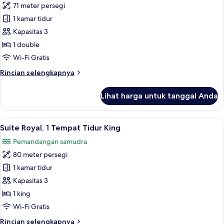
Double,
71 meter persegi
untuk
pemandangan
Suite
1 kamar tidur
samudra
Eksekutif,
(Ocean
Kapasitas 3
View)
1
1 double
kamar
Wi-Fi Gratis
tidur
Rincian
Rincian selengkapnya
lebih
lanjut
Lihat harga untuk tanggal Anda
untuk
Suite
Eksekutif,
Lihat
Pemandangan pantai/laut
13
1
Suite Royal, 1 Tempat Tidur King
semua
kamar
Pemandangan samudra
tidur
foto
80 meter persegi
untuk
Suite
1 kamar tidur
Royal,
Kapasitas 3
1
1 king
Tempat
Wi-Fi Gratis
Tidur
Rincian
Rincian selengkapnya