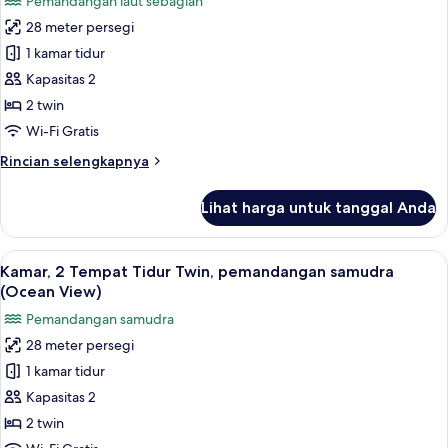
Pemandangan laut sebagian
Twin,
foto
pemandangan
28 meter persegi
untuk
kota
Kamar
1 kamar tidur
(City
Eksekutif,
View)
Kapasitas 2
2
2 twin
Tempat
Wi-Fi Gratis
Tidur
Rincian
Rincian selengkapnya
Twin
lebih
lanjut
Lihat harga untuk tanggal Anda
untuk
Kamar
Eksekutif,
Lihat
Seprai premium, minibar, brankas, dan
7
2
Kamar, 2 Tempat Tidur Twin, pemandangan samudra
semua
Tempat
(Ocean View)
Tidur
foto
Pemandangan samudra
Twin
untuk
28 meter persegi
Kamar,
1 kamar tidur
2
Tempat
Kapasitas 2
Tidur
2 twin
Twin,