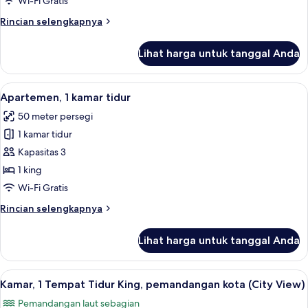
Wi-Fi Gratis
pemandangan
Rincian
Rincian selengkapnya
samudra
lebih
(Ocean
lanjut
Lihat harga untuk tanggal Anda
untuk
View)
Kamar,
2
Lihat
Apartemen, 1 kamar tidur | Seprai pre
13
Tempat
Apartemen, 1 kamar tidur
semua
Tidur
50 meter persegi
Twin,
foto
pemandangan
1 kamar tidur
untuk
samudra
Apartemen,
Kapasitas 3
(Ocean
1
View)
1 king
kamar
Wi-Fi Gratis
tidur
Rincian
Rincian selengkapnya
lebih
lanjut
Lihat harga untuk tanggal Anda
untuk
Apartemen,
1
Lihat
Seprai premium, minibar, brankas, dan
11
kamar
Kamar, 1 Tempat Tidur King, pemandangan kota (City View)
semua
tidur
Pemandangan laut sebagian