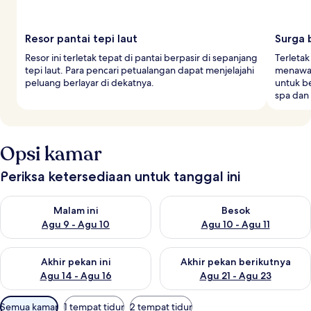
Resor pantai tepi laut
Surga 
Resor ini terletak tepat di pantai berpasir di sepanjang
Terletak
tepi laut. Para pencari petualangan dapat menjelajahi
menawar
peluang berlayar di dekatnya.
untuk b
spa dan 
Opsi kamar
Periksa ketersediaan untuk tanggal ini
Periksa ketersediaan untuk malam ini Agu 9 - Agu 10
Periksa ketersediaan untuk be
Malam ini
Besok
Agu 9 - Agu 10
Agu 10 - Agu 11
Periksa ketersediaan untuk akhir pekan ini Agu 14 - Agu 16
Periksa ketersediaan untuk ak
Akhir pekan ini
Akhir pekan berikutnya
Agu 14 - Agu 16
Agu 21 - Agu 23
Filter
Semua kamar
1 tempat tidur
2 tempat tidur