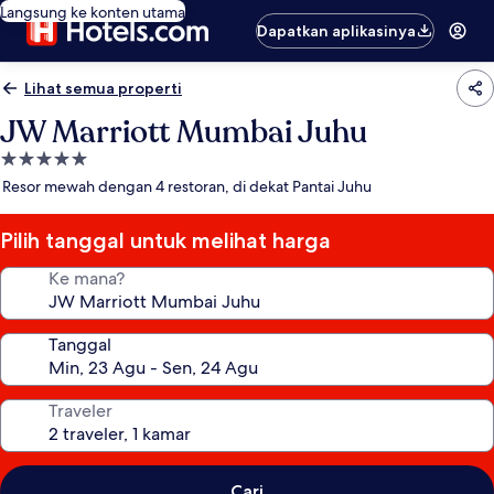
Langsung ke konten utama
Dapatkan aplikasinya
Lihat semua properti
JW Marriott Mumbai Juhu
Properti
bintang
Resor mewah dengan 4 restoran, di dekat Pantai Juhu
5.0
Pilih tanggal untuk melihat harga
Ke mana?
Tanggal
Traveler
Cari