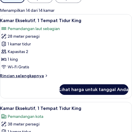
tersedia
untuk
Menampilkan 14 dari 14 kamar
kamar
Lihat
Seprai premium, minibar, brankas, dan
8
Kamar Eksekutif, 1 Tempat Tidur King
semua
Pemandangan laut sebagian
foto
28 meter persegi
untuk
Kamar
1 kamar tidur
Eksekutif,
Kapasitas 2
1
1 king
Tempat
Wi-Fi Gratis
Tidur
Rincian
Rincian selengkapnya
King
lebih
lanjut
Lihat harga untuk tanggal Anda
untuk
Kamar
Eksekutif,
Lihat
Seprai premium, minibar, brankas, dan
14
1
Kamar Eksekutif, 1 Tempat Tidur King
semua
Tempat
Pemandangan kota
Tidur
foto
King
38 meter persegi
untuk
1 kamar tidur