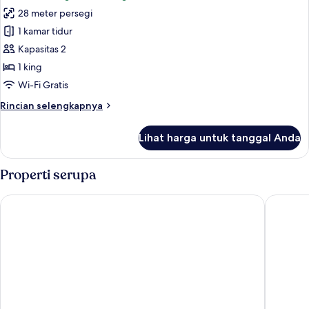
foto
28 meter persegi
untuk
Kamar,
1 kamar tidur
1
Kapasitas 2
Tempat
1 king
Tidur
Wi-Fi Gratis
King,
Rincian
Rincian selengkapnya
pemandangan
lebih
kota
lanjut
Lihat harga untuk tanggal Anda
(City
untuk
Kamar,
View)
1
Properti serupa
Tempat
Tidur
Taj Lands End
Taj Maha
King,
pemandangan
kota
(City
View)