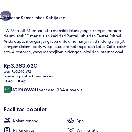
Juhu
belumnya
Berikutnya
87+
Ringkasan
Kamar
Lokasi
Kebijakan
JW Marriott Mumbai Juhu memiliki lokasi yang strategis, berada
dalam jarak 10 menit jalan kaki dari Pantai Juhu dan Teater Prithvi.
Anda dapat mengunjungi spa untuk memanjakan diri dengan pijat
jaringan dalam, body wrap, atau aromaterapi, dan Lotus Cafe, salah
satu 4 restoran, yang menyajikan hidangan lokal dan internasional
dan buka untuk sarapan, makan siang, dan makan malam.
Keunggulan lain di resor mewah ini meliputi 2 kolam renang
Harga
Rp3.383.620
outdoor, bar tepi kolam renang, dan klub kesehatan 24 jam. Para
saat
total Rp3.992.672
traveler menyukai staf.
ini
termasuk pajak & biaya lainnya
Eksterior
Rp3.383.620
10 Agu - 11 Agu
Ulasan
Istimewa
9,0
Lihat total 984 ulasan
9,0 dari 10
Fasilitas populer
Kolam renang
Spa
Parkir gratis
Wi-Fi Gratis