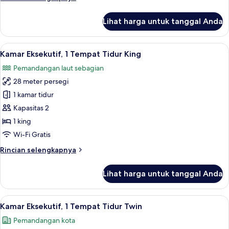
King
lebih
lanjut
Lihat harga untuk tanggal Anda
untuk
Suite
Royal,
Lihat
Seprai premium, minibar, brankas, dan
8
1
Kamar Eksekutif, 1 Tempat Tidur King
semua
Tempat
Pemandangan laut sebagian
Tidur
foto
King
28 meter persegi
untuk
Kamar
1 kamar tidur
Eksekutif,
Kapasitas 2
1
1 king
Tempat
Wi-Fi Gratis
Tidur
Rincian
Rincian selengkapnya
King
lebih
lanjut
Lihat harga untuk tanggal Anda
untuk
Kamar
Eksekutif,
Lihat
Lounge lobi
8
1
Kamar Eksekutif, 1 Tempat Tidur Twin
semua
Tempat
Pemandangan kota
Tidur
foto