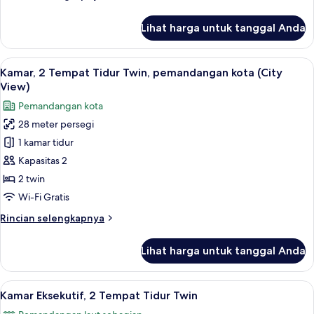
Twin
lebih
lanjut
Lihat harga untuk tanggal Anda
untuk
Kamar
Eksekutif,
Lihat
Seprai premium, minibar, brankas, dan
8
2
Kamar, 2 Tempat Tidur Twin, pemandangan kota (City
semua
Tempat
View)
Tidur
foto
Pemandangan kota
Twin
untuk
28 meter persegi
Kamar,
1 kamar tidur
2
Tempat
Kapasitas 2
Tidur
2 twin
Twin,
Wi-Fi Gratis
pemandangan
Rincian
Rincian selengkapnya
kota
lebih
(City
lanjut
Lihat harga untuk tanggal Anda
untuk
View)
Kamar,
2
Lihat
Seprai premium, minibar, brankas, dan
8
Tempat
Kamar Eksekutif, 2 Tempat Tidur Twin
semua
Tidur