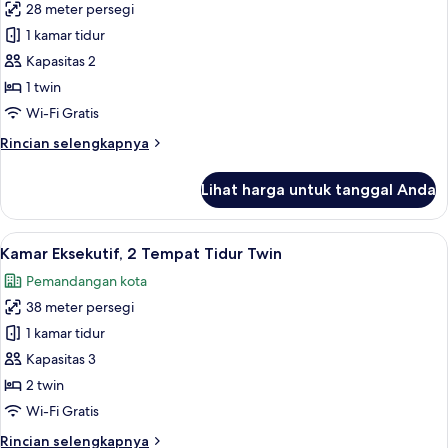
King
28 meter persegi
untuk
Kamar
1 kamar tidur
Eksekutif,
Kapasitas 2
1
1 twin
Tempat
Wi-Fi Gratis
Tidur
Rincian
Rincian selengkapnya
Twin
lebih
lanjut
Lihat harga untuk tanggal Anda
untuk
Kamar
Eksekutif,
Lihat
Seprai premium, minibar, brankas, dan
6
1
Kamar Eksekutif, 2 Tempat Tidur Twin
semua
Tempat
Pemandangan kota
Tidur
foto
Twin
38 meter persegi
untuk
Kamar
1 kamar tidur
Eksekutif,
Kapasitas 3
2
2 twin
Tempat
Wi-Fi Gratis
Tidur
Rincian
Rincian selengkapnya