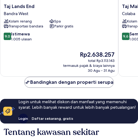
Taj
Taj
Taj Lands End
Taj Ma
Lands
Mahal
Bandra West
Colaba
End
Tower,
Kolam renang
Spa
Kolam
Bandra
Mumbai
Transportasi bandara
Parkir gratis
Transp
West
Colaba
9.0
9.6
Istimewa
Sem
9,0
9,6
dari
dari
1.005 ulasan
1.003
10,
10,
Istimewa,
Sempur
Harga
Rp2.638.257
1.005
1.003
sekarang
total Rp3.113.143
ulasan
ulasan
Rp2.638.257
termasuk pajak & biaya lainnya
30 Agu - 31 Agu
Bandingkan dengan properti serupa
Login untuk melihat diskon dan manfaat yang memenuhi
syarat. Lebih banyak reward untuk lebih banyak petualangan!
Login
Daftar sekarang, gratis
Tentang kawasan sekitar