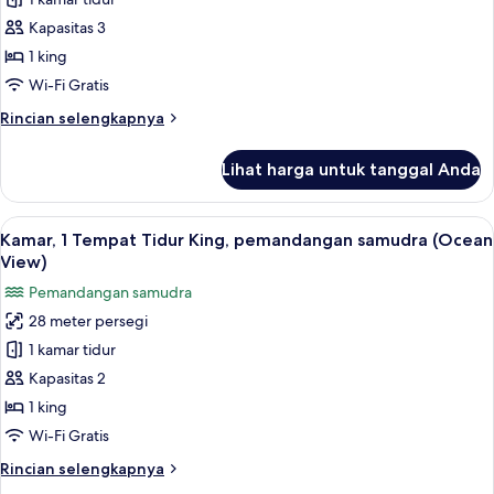
Kamar
Eksekutif,
Kapasitas 3
1
1 king
Tempat
Wi-Fi Gratis
Tidur
Rincian
Rincian selengkapnya
King
lebih
lanjut
Lihat harga untuk tanggal Anda
untuk
Kamar
Eksekutif,
Lihat
Kamar, 1 Tempat Tidur King, pemandan
8
1
Kamar, 1 Tempat Tidur King, pemandangan samudra (Ocean
semua
Tempat
View)
Tidur
foto
Pemandangan samudra
King
untuk
28 meter persegi
Kamar,
1 kamar tidur
1
Tempat
Kapasitas 2
Tidur
1 king
King,
Wi-Fi Gratis
pemandangan
Rincian
Rincian selengkapnya
samudra
lebih