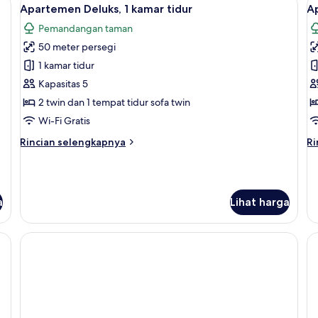
Lihat
L
5
Apartemen Deluks, 1 kamar tidur
Ap
semua
s
Pemandangan taman
foto
f
50 meter persegi
untuk
u
Apartemen
A
1 kamar tidur
Deluks,
Ek
Kapasitas 5
1
2
2 twin dan 1 tempat tidur sofa twin
kamar
k
Wi-Fi Gratis
tidur
t
Rincian
Ri
Rincian selengkapnya
Ri
lebih
le
lanjut
la
untuk
un
Apartemen
A
a
Lihat harga
Deluks,
Ek
1
2
kamar
ka
tidur
ti