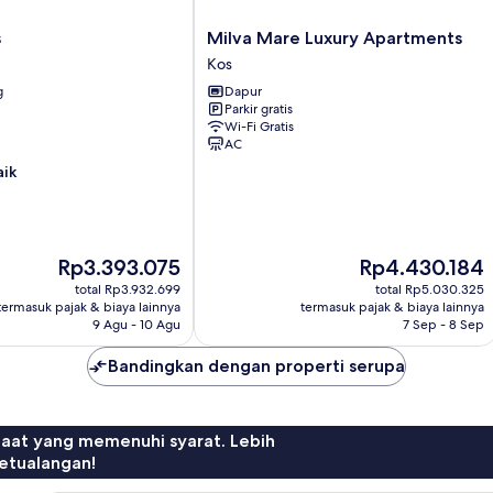
Milva
s
Milva Mare Luxury Apartments
Mare
Kos
Luxury
g
Dapur
Apartments
Parkir gratis
Kos
Wi-Fi Gratis
AC
aik
Harga
Harga
Rp3.393.075
Rp4.430.184
sekarang
sekarang
total Rp3.932.699
total Rp5.030.325
Rp3.393.075
Rp4.430.184
termasuk pajak & biaya lainnya
termasuk pajak & biaya lainnya
9 Agu - 10 Agu
7 Sep - 8 Sep
Bandingkan dengan properti serupa
faat yang memenuhi syarat. Lebih
etualangan!