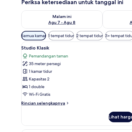
Periksa ketersediaan untuk tanggal ini
Periksa ketersediaan untuk malam ini Agu 7 - Agu 8
Periksa keter
Malam ini
Agu 7 - Agu 8
A
Filter
Semua kamar
1 tempat tidur
2 tempat tidur
3+ tempat tid
tersedia
Lihat
Studio Klasik | Teras/patio
untuk
6
Studio Klasik
semua
kamar
Pemandangan taman
foto
35 meter persegi
untuk
Studio
1 kamar tidur
Klasik
Kapasitas 2
1 double
Wi-Fi Gratis
Rincian
Rincian selengkapnya
lebih
lanjut
Lihat harg
untuk
Studio
Klasik
Brankas, meja kerja, kedap suar