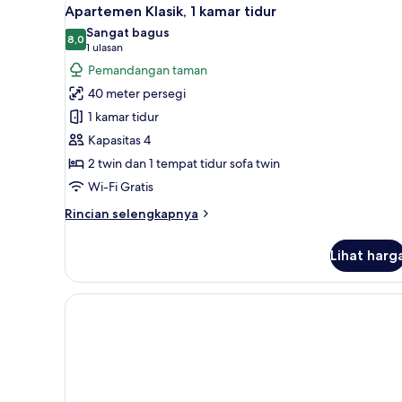
Lihat
6
Apartemen Klasik, 1 kamar tidur
semua
Sangat bagus
foto
8,0
8,0 dari 10
(1
1 ulasan
untuk
ulasan)
Pemandangan taman
Apartemen
40 meter persegi
Klasik,
1 kamar tidur
1
Kapasitas 4
kamar
2 twin dan 1 tempat tidur sofa twin
tidur
Wi-Fi Gratis
Rincian
Rincian selengkapnya
lebih
lanjut
Lihat harg
untuk
Apartemen
Klasik,
1
kamar
tidur