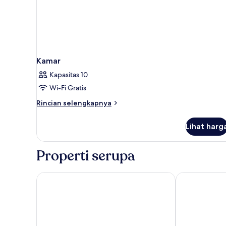
Kamar
Kapasitas 10
Wi-Fi Gratis
Rincian
Rincian selengkapnya
lebih
lanjut
Lihat harg
untuk
Kamar
Properti serupa
Kosta Palace
Apollon Kos