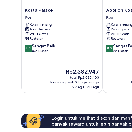
Kosta
Apollon
Kosta Palace
Apollon Ko
Palace
Kos
Kos
Kos
Kos
Kos
Kolam renang
Kolam renan
Tersedia parkir
Parkir gratis
Wi-Fi Gratis
Wi-Fi Gratis
Restoran
Restoran
8.4
8.2
Sangat Baik
Sangat B
8,4
8,2
dari
dari
476 ulasan
36 ulasan
10,
10,
Sangat
Sangat
Baik,
Baik,
Harga
Rp2.382.947
476
36
sekarang
ulasan
ulasan
total Rp2.823.403
Rp2.382.947
termasuk pajak & biaya lainnya
29 Agu - 30 Agu
Login untuk melihat diskon dan man
banyak reward untuk lebih banyak p