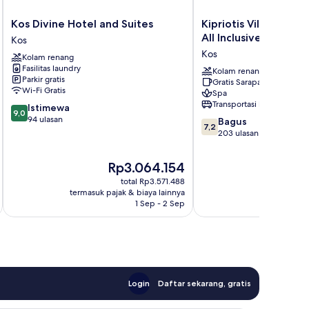
Kos
Kipriotis
Kos Divine Hotel and Suites
Kipriotis Village Res
Divine
Village
All Inclusive Resorts
Kos
Hotel
Resort
Kos
Kolam renang
and
by
Fasilitas laundry
Suites
Anayia
Kolam renang
Parkir gratis
Gratis Sarapan
Kos
All
Wi-Fi Gratis
Spa
Inclusive
Transportasi bandara
9.0
Istimewa
Resorts
9,0
dari
94 ulasan
7.2
Kos
Bagus
7,2
10,
dari
203 ulasan
Istimewa,
10,
94
Bagus,
Harga
Ha
Rp3.064.154
R
ulasan
203
sekarang
se
total Rp3.571.488
ulasan
Rp3.064.154
Rp
termasuk pajak & biaya lainnya
termasuk paj
1 Sep - 2 Sep
Login
Daftar sekarang, gratis