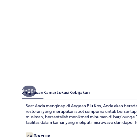
28+
Ringkasan
Kamar
Lokasi
Kebijakan
Saat Anda menginap di Aegean Blu Kos, Anda akan berada 
restoran yang merupakan spot sempurna untuk bersantap
musiman, bersantailah menikmati minuman di bar/lounge.T
fasilitas dalam kamar yang meliputi microwave dan dapur 
Ulasan
Bagus
7,4