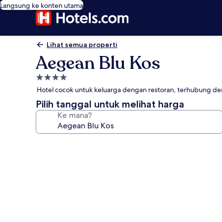
Langsung ke konten utama
Lihat semua properti
Aegean Blu Kos
Properti
bintang
Hotel cocok untuk keluarga dengan restoran, terhubung den
4.0
Pilih tanggal untuk melihat harga
Ke mana?
Galeri
foto
untuk
Aegean
Blu
Kos