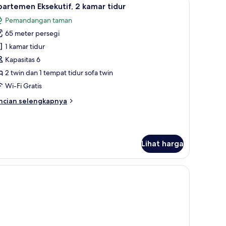
ihat
6
artemen Eksekutif, 2 kamar tidur
emua
Pemandangan taman
oto
65 meter persegi
ntuk
partemen
1 kamar tidur
sekutif,
Kapasitas 6
2 twin dan 1 tempat tidur sofa twin
amar
Wi-Fi Gratis
idur
ncian
ncian selengkapnya
bih
njut
tuk
partemen
Lihat harga
sekutif,
mar
dur