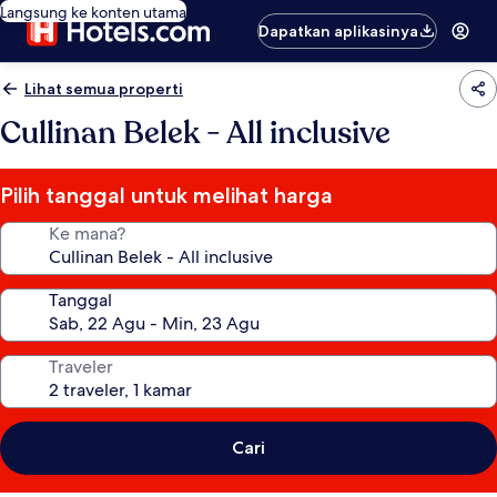
Langsung ke konten utama
Dapatkan aplikasinya
Lihat semua properti
Cullinan Belek - All inclusive
Pilih tanggal untuk melihat harga
Ke mana?
Tanggal
Traveler
Cari