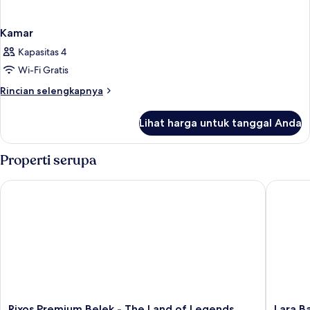
Kamar
Kapasitas 4
Wi-Fi Gratis
Rincian
Rincian selengkapnya
lebih
lanjut
Lihat harga untuk tanggal Anda
untuk
Kamar
Properti serupa
Rixos Premium Belek - The Land of Legends Access
Lara Baru
Rixos
Lara
Rixos Premium Belek - The Land of Legends
Lara Ba