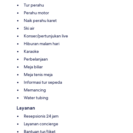
Tur perahu
Perahu motor
Naik perahu karet
Ski air
Konser/pertunjukan live
Hiburan malam hari
Karaoke
Perbelanjaan
Meja biliar
Meja tenis meja
Informasi tur sepeda
Memancing
Water tubing
Layanan
Resepsionis 24 jam
Layanan concierge
Bantuan tur/tiket