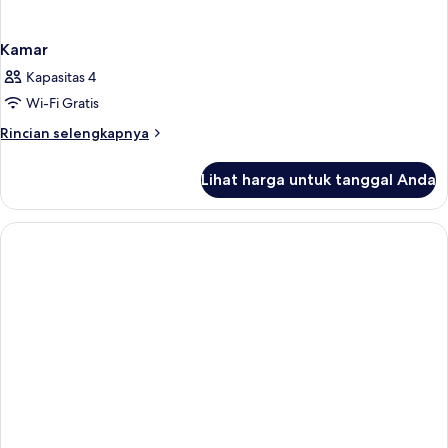
Kamar
Kapasitas 4
Wi-Fi Gratis
Rincian
Rincian selengkapnya
lebih
lanjut
Lihat harga untuk tanggal Anda
untuk
Kamar