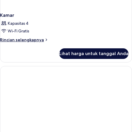
Kamar
Kapasitas 4
Wi-Fi Gratis
Rincian
Rincian selengkapnya
lebih
lanjut
Lihat harga untuk tanggal Anda
untuk
Kamar