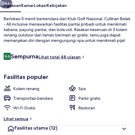
84+
Ringkasan
Kamar
Lokasi
Kebijakan
Berlokasi 5 menit berkendara dari Klub Golf Nasional, Cullinan Belek
- All inclusive menawarkan fasilitas pantai pribadi untuk menikmati
kabana, payung pantai, dan bola voli. Rasakan keseruan di 3 kolam
renang outdoor dan taman bermain air gratis, tamu juga dapat
memanjakan diri dengan mengunjungi spa untuk menikmati pijat
jaringan dalam, body wrap, dan perawatan Ayurveda. Anda bisa
menikmati makan malam di 15 restoran, dan 6 bar pantai adalah
Ulasan
Sempurna
tempat yang sempurna untuk menikmati minuman
9,6
Lihat total 48 ulasan
9,6 dari 10
dingin.Keunggulan lain di properti mewah ini meliputi 12
bar/lounge, lapangan golf, dan kolam renang indoor.
Kolam renang indoor dan 3 kolam re
Fasilitas populer
Kolam renang
Spa
Transportasi bandara
Parkir gratis
Wi-Fi Gratis
Restoran
Lihat semua
Fasilitas utama
(12)