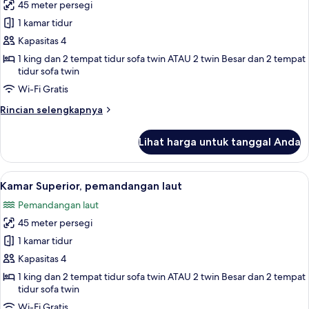
45 meter persegi
untuk
Superior
1 kamar tidur
Room,
Kapasitas 4
Golf
1 king dan 2 tempat tidur sofa twin ATAU 2 twin Besar dan 2 tempat
View
tidur sofa twin
Wi-Fi Gratis
Rincian
Rincian selengkapnya
lebih
lanjut
Lihat harga untuk tanggal Anda
untuk
Superior
Room,
Lihat
Pemandangan dari kamar
5
Golf
Kamar Superior, pemandangan laut
semua
View
Pemandangan laut
foto
45 meter persegi
untuk
Kamar
1 kamar tidur
Superior,
Kapasitas 4
pemandangan
1 king dan 2 tempat tidur sofa twin ATAU 2 twin Besar dan 2 tempat
laut
tidur sofa twin
Wi-Fi Gratis