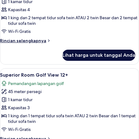
1 kamar tidur
untuk
Lagoon
Kapasitas 4
Beach
1 king dan 2 tempat tidur sofa twin ATAU 2 twin Besar dan 2 tempat
tidur sofa twin
Swim-
up
Wi-Fi Gratis
Rincian
Rincian selengkapnya
lebih
lanjut
Lihat harga untuk tanggal Anda
untuk
Lagoon
Beach
Lihat
Seprai premium, minibar gratis, branka
5
Swim-
Superior Room Golf View 12+
semua
up
Pemandangan lapangan golf
foto
45 meter persegi
untuk
Superior
1 kamar tidur
Room
Kapasitas 3
Golf
1 king dan 1 tempat tidur sofa twin ATAU 2 twin Besar dan 1 tempat
View
tidur sofa twin
12+
Wi-Fi Gratis
Rincian
Rincian selengkapnya