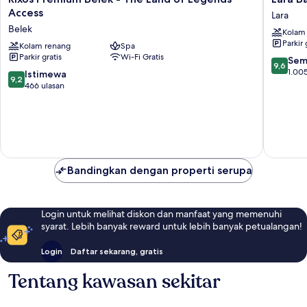
Premium
Barut
Access
Lara
Belek
Collecti
Belek
Kolam
-
Ultra
Parkir 
The
Kolam renang
Spa
All
Parkir gratis
Wi-Fi Gratis
Land
Inclusiv
9.6
Sem
9,6
of
Lara
dari
1.005
9.2
Istimewa
9,2
Legends
10,
dari
466 ulasan
Access
Sempur
10,
Belek
1.005
Istimewa,
ulasan
466
ulasan
Bandingkan dengan properti serupa
Login untuk melihat diskon dan manfaat yang memenuhi
syarat. Lebih banyak reward untuk lebih banyak petualangan!
Login
Daftar sekarang, gratis
Tentang kawasan sekitar