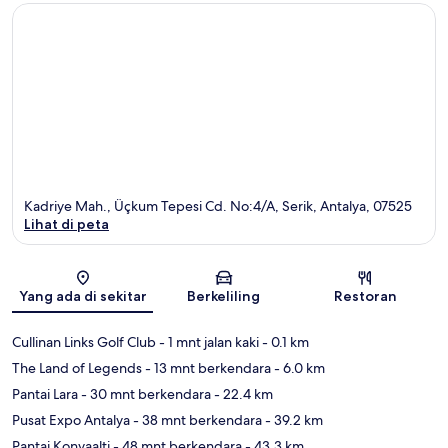
Kadriye Mah., Üçkum Tepesi Cd. No:4/A, Serik, Antalya, 07525
Lihat di peta
Peta
Yang ada di sekitar
Berkeliling
Restoran
Cullinan Links Golf Club
- 1 mnt jalan kaki
- 0.1 km
The Land of Legends
- 13 mnt berkendara
- 6.0 km
Pantai Lara
- 30 mnt berkendara
- 22.4 km
Pusat Expo Antalya
- 38 mnt berkendara
- 39.2 km
Pantai Konyaalti
- 48 mnt berkendara
- 43.3 km