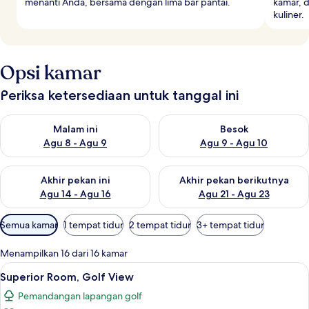
menanti Anda, bersama dengan lima bar pantai.
kamar, 
kuliner.
Opsi kamar
Periksa ketersediaan untuk tanggal ini
Periksa ketersediaan untuk malam ini Agu 8 - Agu 9
Periksa ketersediaan untuk be
Malam ini
Besok
Agu 8 - Agu 9
Agu 9 - Agu 10
Periksa ketersediaan untuk akhir pekan ini Agu 14 - Agu 16
Periksa ketersediaan untuk ak
Akhir pekan ini
Akhir pekan berikutnya
Agu 14 - Agu 16
Agu 21 - Agu 23
Filter
Semua kamar
1 tempat tidur
2 tempat tidur
3+ tempat tidur
tersedia
untuk
Menampilkan 16 dari 16 kamar
kamar
Lihat
Seprai premium, minibar gratis, branka
5
Superior Room, Golf View
semua
Pemandangan lapangan golf
foto