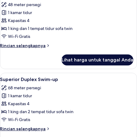
lapangan
48 meter persegi
golf
foto
1 kamar tidur
untuk
Superior
Kapasitas 4
Room
1 king dan 1 tempat tidur sofa twin
Swim-
Wi-Fi Gratis
up
Rincian
Rincian selengkapnya
lebih
lanjut
Lihat harga untuk tanggal Anda
untuk
Superior
Room
Lihat
Superior Duplex Swim-up | Pemandan
5
Swim-
Superior Duplex Swim-up
semua
up
68 meter persegi
foto
1 kamar tidur
untuk
Superior
Kapasitas 4
Duplex
1 king dan 2 tempat tidur sofa twin
Swim-
Wi-Fi Gratis
up
Rincian
Rincian selengkapnya
lebih