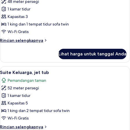
48 meter persegi
foto
1 kamar tidur
untuk
Superior
Kapasitas 3
Room
1 king dan 1 tempat tidur sofa twin
Swim-
Wi-Fi Gratis
up
Rincian
Rincian selengkapnya
lebih
lanjut
Lihat harga untuk tanggal Anda
untuk
Superior
Room
Lihat
Suite Keluarga, jet tub | Pemandanga
5
Swim-
Suite Keluarga, jet tub
semua
up
Pemandangan taman
foto
52 meter persegi
untuk
Suite
1 kamar tidur
Keluarga,
Kapasitas 5
jet
1 king dan 2 tempat tidur sofa twin
tub
Wi-Fi Gratis
Rincian
Rincian selengkapnya