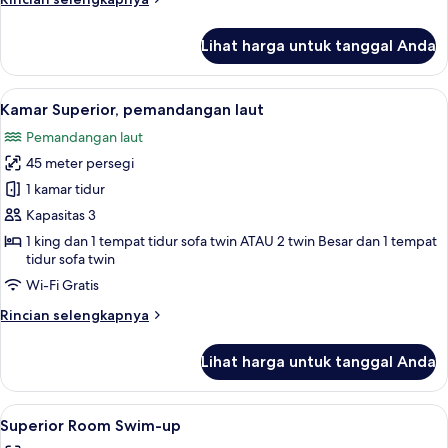
lebih
lanjut
Lihat harga untuk tanggal Anda
untuk
Superior
Room
Lihat
Pemandangan dari kamar
5
Golf
Kamar Superior, pemandangan laut
semua
View
Pemandangan laut
12+
foto
45 meter persegi
untuk
Kamar
1 kamar tidur
Superior,
Kapasitas 3
pemandangan
1 king dan 1 tempat tidur sofa twin ATAU 2 twin Besar dan 1 tempat
laut
tidur sofa twin
Wi-Fi Gratis
Rincian
Rincian selengkapnya
lebih
lanjut
Lihat harga untuk tanggal Anda
untuk
Kamar
Superior,
Lihat
Seprai premium, minibar gratis, branka
5
pemandangan
Superior Room Swim-up
semua
laut