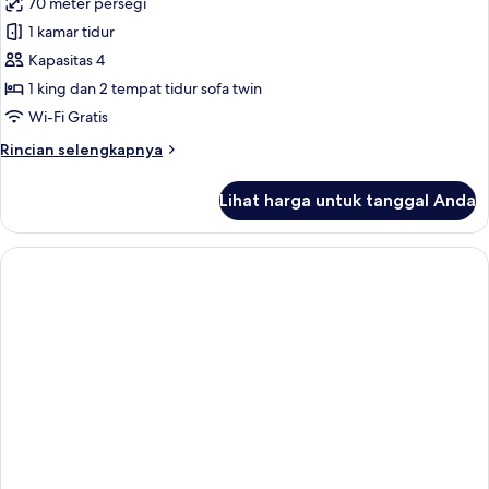
70 meter persegi
untuk
Kamar
1 kamar tidur
Keluarga,
Kapasitas 4
pemandangan
1 king dan 2 tempat tidur sofa twin
laut
Wi-Fi Gratis
Rincian
Rincian selengkapnya
lebih
lanjut
Lihat harga untuk tanggal Anda
untuk
Kamar
Keluarga,
pemandangan
laut