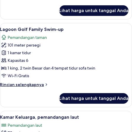
lebih
lanjut
Lihat harga untuk tanggal Anda
untuk
Suite
Keluarga,
Lihat
Lagoon Golf Family Swim-up | Seprai p
5
jet
Lagoon Golf Family Swim-up
semua
tub
Pemandangan taman
foto
101 meter persegi
untuk
Lagoon
1 kamar tidur
Golf
Kapasitas 6
Family
1 king, 2 twin Besar dan 4 tempat tidur sofa twin
Swim-
Wi-Fi Gratis
up
Rincian
Rincian selengkapnya
lebih
lanjut
Lihat harga untuk tanggal Anda
untuk
Lagoon
Golf
Lihat
Kamar Keluarga, pemandangan laut |
5
Family
Kamar Keluarga, pemandangan laut
semua
Swim-
Pemandangan laut
up
foto