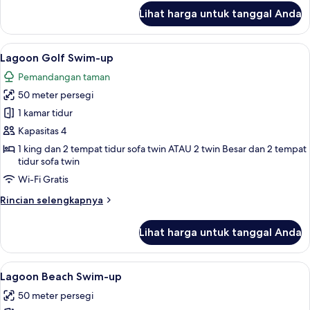
lanjut
Lihat harga untuk tanggal Anda
untuk
Superior
Duplex
Lihat
Seprai premium, minibar gratis, branka
5
Swim-
Lagoon Golf Swim-up
semua
up
Pemandangan taman
foto
50 meter persegi
untuk
Lagoon
1 kamar tidur
Golf
Kapasitas 4
Swim-
1 king dan 2 tempat tidur sofa twin ATAU 2 twin Besar dan 2 tempat
up
tidur sofa twin
Wi-Fi Gratis
Rincian
Rincian selengkapnya
lebih
lanjut
Lihat harga untuk tanggal Anda
untuk
Lagoon
Golf
Lihat
Lagoon Beach Swim-up | Pemandanga
5
Swim-
Lagoon Beach Swim-up
semua
up
50 meter persegi
foto