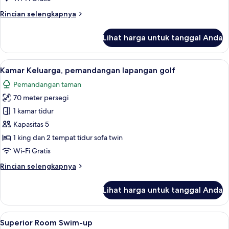
Rincian
Rincian selengkapnya
lebih
lanjut
Lihat harga untuk tanggal Anda
untuk
Kamar
Superior,
Lihat
Kamar Keluarga, pemandangan lapanga
7
pemandangan
Kamar Keluarga, pemandangan lapangan golf
semua
laut
Pemandangan taman
foto
70 meter persegi
untuk
Kamar
1 kamar tidur
Keluarga,
Kapasitas 5
pemandangan
1 king dan 2 tempat tidur sofa twin
lapangan
Wi-Fi Gratis
golf
Rincian
Rincian selengkapnya
lebih
lanjut
Lihat harga untuk tanggal Anda
untuk
Kamar
Keluarga,
Lihat
Seprai premium, minibar gratis, branka
5
pemandangan
Superior Room Swim-up
semua