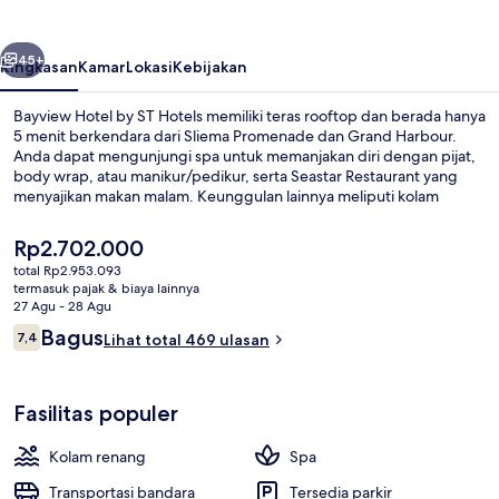
ST
Hotels
belumnya
Berikutnya
45+
Ringkasan
Kamar
Lokasi
Kebijakan
Bayview Hotel by ST Hotels memiliki teras rooftop dan berada hanya
5 menit berkendara dari Sliema Promenade dan Grand Harbour.
Anda dapat mengunjungi spa untuk memanjakan diri dengan pijat,
body wrap, atau manikur/pedikur, serta Seastar Restaurant yang
menyajikan makan malam. Keunggulan lainnya meliputi kolam
renang indoor, kolam renang outdoor, dan bar/lounge. Para traveler
menyukai staf dan transportasi umum.
Harga
Rp2.702.000
saat
total Rp2.953.093
ini
termasuk pajak & biaya lainnya
Kolam renang indoor dan kolam rena
Rp2.702.000
27 Agu - 28 Agu
Ulasan
Bagus
7,4
Lihat total 469 ulasan
7,4 dari 10
Fasilitas populer
Kolam renang
Spa
Transportasi bandara
Tersedia parkir