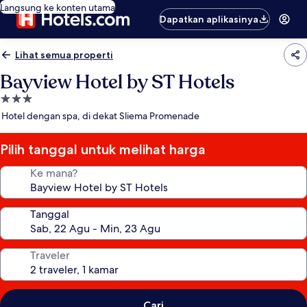
Langsung ke konten utama
Dapatkan aplikasinya
Lihat semua properti
Bayview Hotel by ST Hotels
Properti
bintang
Hotel dengan spa, di dekat Sliema Promenade
3.0
Pilih tanggal untuk melihat harga
Ke mana?
Tanggal
Traveler
Cari