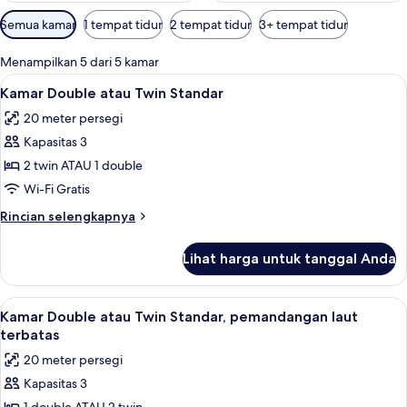
Filter
Semua kamar
1 tempat tidur
2 tempat tidur
3+ tempat tidur
tersedia
untuk
Menampilkan 5 dari 5 kamar
kamar
Lihat
Kamar Double atau Twin Standar | Bran
7
Kamar Double atau Twin Standar
semua
20 meter persegi
foto
Kapasitas 3
untuk
Kamar
2 twin ATAU 1 double
Double
Wi-Fi Gratis
atau
Rincian
Rincian selengkapnya
Twin
lebih
Standar
lanjut
Lihat harga untuk tanggal Anda
untuk
Kamar
Double
Lihat
Brankas, meja kerja, kedap suara, dan 
6
atau
Kamar Double atau Twin Standar, pemandangan laut
semua
Twin
terbatas
Standar
foto
20 meter persegi
untuk
Kapasitas 3
Kamar