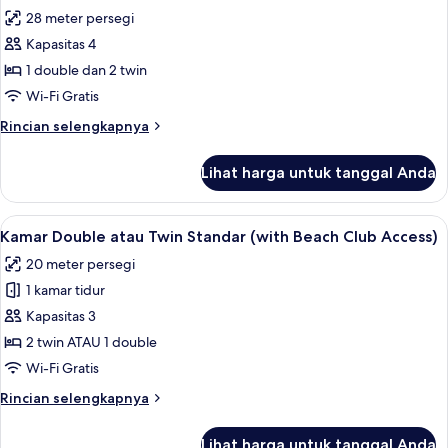
semua
Twin
28 meter persegi
Standar,
foto
pemandangan
Kapasitas 4
untuk
laut
Kamar
1 double dan 2 twin
Keluarga
Wi-Fi Gratis
Rincian
Rincian selengkapnya
lebih
lanjut
Lihat harga untuk tanggal Anda
untuk
Kamar
Keluarga
Lihat
Brankas, meja kerja, kedap suara, dan 
5
Kamar Double atau Twin Standar (with Beach Club Access)
semua
20 meter persegi
foto
1 kamar tidur
untuk
Kamar
Kapasitas 3
Double
2 twin ATAU 1 double
atau
Wi-Fi Gratis
Twin
Rincian
Rincian selengkapnya
Standar
lebih
(with
lanjut
Lihat harga untuk tanggal Anda