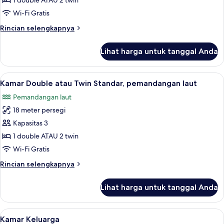
1 double ATAU 2 twin
Double
atau
Wi-Fi Gratis
Twin
Rincian
Rincian selengkapnya
Standar,
lebih
lanjut
pemandangan
Lihat harga untuk tanggal Anda
untuk
laut
Kamar
terbatas
Double
Lihat
Kamar Double atau Twin Standar, peman
8
atau
Kamar Double atau Twin Standar, pemandangan laut
semua
Twin
Pemandangan laut
Standar,
foto
pemandangan
18 meter persegi
untuk
laut
Kamar
Kapasitas 3
terbatas
Double
1 double ATAU 2 twin
atau
Wi-Fi Gratis
Twin
Rincian
Rincian selengkapnya
Standar,
lebih
pemandangan
lanjut
Lihat harga untuk tanggal Anda
untuk
laut
Kamar
Double
Lihat
Kamar Keluarga | Brankas, meja kerja, 
6
atau
Kamar Keluarga