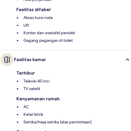
Fasilitas difabel
Akses kursi roda
Lift
Konter dan wastafel pendek
Gagang pegangan di toilet
Fasilitas kamar
Terhibur
Televisi 40 inci
TV satelit
Kenyamanan rumah
AC
Ketel listrik
Setrika/meja setrika (atas permintaan)