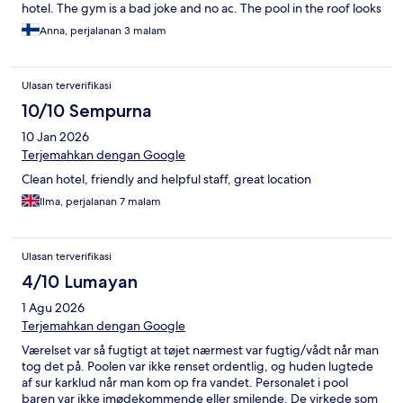
hotel. The gym is a bad joke and no ac. The pool in the roof looks
dirty and is small.
Anna, perjalanan 3 malam
Ulasan terverifikasi
10/10 Sempurna
10 Jan 2026
Terjemahkan dengan Google
Clean hotel, friendly and helpful staff, great location
Ilma, perjalanan 7 malam
Ulasan terverifikasi
4/10 Lumayan
1 Agu 2026
Terjemahkan dengan Google
Værelset var så fugtigt at tøjet nærmest var fugtig/vådt når man
tog det på. Poolen var ikke renset ordentlig, og huden lugtede
af sur karklud når man kom op fra vandet. Personalet i pool
baren var ikke imødekommende eller smilende. De virkede som