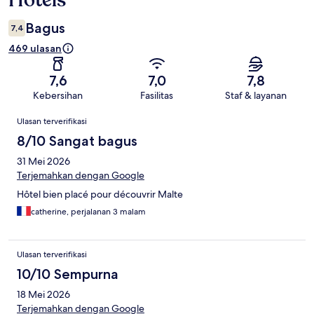
Hotels
Bagus
7,4
469 ulasan
7,6
7,0
7,8
Kebersihan
Fasilitas
Staf & layanan
Ulasan
Ulasan terverifikasi
8/10 Sangat bagus
31 Mei 2026
Terjemahkan dengan Google
Hôtel bien placé pour découvrir Malte
catherine, perjalanan 3 malam
Ulasan terverifikasi
10/10 Sempurna
18 Mei 2026
Terjemahkan dengan Google