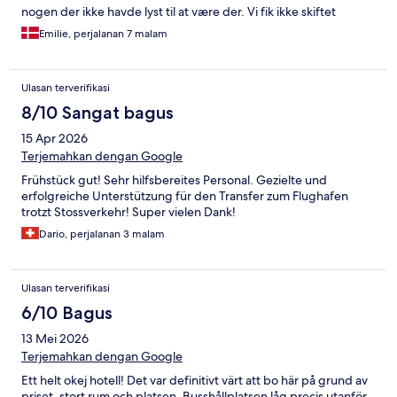
nogen der ikke havde lyst til at være der. Vi fik ikke skiftet
sengetøj i den uge vi var der på trods af at det var betydeligt
Emilie, perjalanan 7 malam
trængende til at blive skiftet og vi ringede ned til receptionen
for a få skiftet. Rengøring på værelset resulterer kun i en redt
seng, og nye håndklæder på badeværelset (2 ud a 7 dage) de
Ulasan terverifikasi
resterende dage måtte vi gå op til poolen og tage håndklæder
derfra for a kunne gå i bad. Der var skimmelsvamp i loftet både
8/10 Sangat bagus
på værelse og badeværelset.
15 Apr 2026
Terjemahkan dengan Google
Frühstück gut! Sehr hilfsbereites Personal. Gezielte und
erfolgreiche Unterstützung für den Transfer zum Flughafen
trotzt Stossverkehr! Super vielen Dank!
Dario, perjalanan 3 malam
Ulasan terverifikasi
6/10 Bagus
13 Mei 2026
Terjemahkan dengan Google
Ett helt okej hotell! Det var definitivt värt att bo här på grund av
priset, stort rum och platsen. Busshållplatsen låg precis utanför