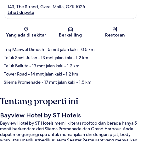
143, The Strand, Gzira, Malta, GZR 1026
Lihat di peta
Peta
Yang ada di sekitar
Berkeliling
Restoran
Triq Manwel Dimech
- 5 mnt jalan kaki
- 0.5 km
Teluk Saint Julian
- 13 mnt jalan kaki
- 1.2 km
Teluk Balluta
- 13 mnt jalan kaki
- 1.2 km
Tower Road
- 14 mnt jalan kaki
- 1.2 km
Sliema Promenade
- 17 mnt jalan kaki
- 1.5 km
Tentang properti ini
Bayview Hotel by ST Hotels
Bayview Hotel by ST Hotels memiliki teras rooftop dan berada hanya 5
menit berkendara dari Sliema Promenade dan Grand Harbour. Anda
dapat mengunjungi spa untuk memanjakan diri dengan pijat, body
wrap, atau manikur/pedikur, serta Seastar Restaurant yang menyajikan