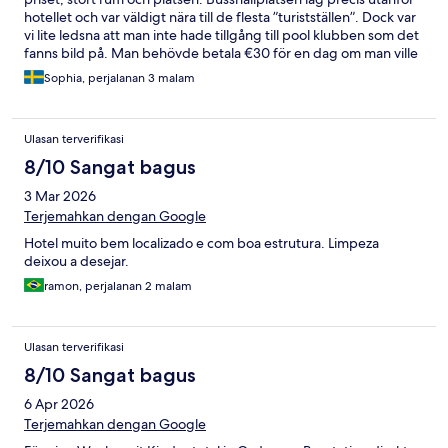
hotellet och var väldigt nära till de flesta ”turistställen”. Dock var
vi lite ledsna att man inte hade tillgång till pool klubben som det
fanns bild på. Man behövde betala €30 för en dag om man ville
hänga där. Men det fanns en väldigt basic pool på taket som
Sophia, perjalanan 3 malam
man hade tillgång till.
Ulasan terverifikasi
8/10 Sangat bagus
3 Mar 2026
Terjemahkan dengan Google
Hotel muito bem localizado e com boa estrutura. Limpeza
deixou a desejar.
ramon, perjalanan 2 malam
Ulasan terverifikasi
8/10 Sangat bagus
6 Apr 2026
Terjemahkan dengan Google