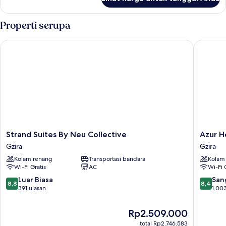
untuk
Beach
Kamar
Club
Double
Properti serupa
Access)
atau
Twin
Strand Suites By Neu Collective
Azur Hot
Standar
(with
Beach
Club
Access)
Strand
Azur
Strand Suites By Neu Collective
Azur H
Suites
Hotel
Gzira
Gzira
By
by
Kolam renang
Transportasi bandara
Kolam
Neu
ST
Wi-Fi Gratis
AC
Wi-Fi 
Collective
Hotels
Gzira
Gzira
8.8
8.4
Luar Biasa
San
8,8
8,4
dari
dari
391 ulasan
1.003
10,
10,
Luar
Sangat
Harga
Rp2.509.000
Biasa,
Baik,
sekarang
total Rp2.746.583
391
1.003