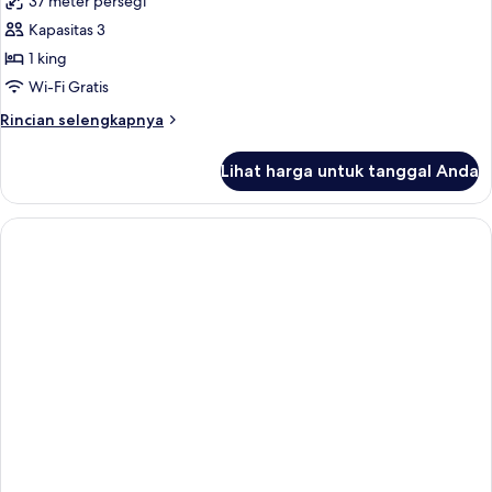
37 meter persegi
foto
Kapasitas 3
untuk
Grand
1 king
Junior
Wi-Fi Gratis
Suite
Rincian
Rincian selengkapnya
lebih
lanjut
Lihat harga untuk tanggal Anda
untuk
Grand
Junior
Suite