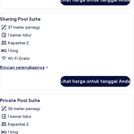
untuk
Grand
Junior
Lihat
Sharing Pool Suite | Seprai premium, 
19
Suite
Sharing Pool Suite
semua
37 meter persegi
foto
1 kamar tidur
untuk
Sharing
Kapasitas 2
Pool
1 king
Suite
Wi-Fi Gratis
Rincian
Rincian selengkapnya
lebih
lanjut
Lihat harga untuk tanggal Anda
untuk
Sharing
Pool
Lihat
Private Pool Suite | Seprai premium, 
8
Suite
Private Pool Suite
semua
36 meter persegi
foto
1 kamar tidur
untuk
Private
Kapasitas 2
Pool
1 king