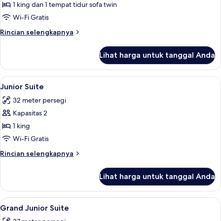
Eksklusif
1 king dan 1 tempat tidur sofa twin
Wi-Fi Gratis
Rincian
Rincian selengkapnya
lebih
lanjut
Lihat harga untuk tanggal Anda
untuk
Suite
Eksklusif
Lihat
Seprai premium, selimut bulu angsa, 
5
Junior Suite
semua
32 meter persegi
foto
Kapasitas 2
untuk
Junior
1 king
Suite
Wi-Fi Gratis
Rincian
Rincian selengkapnya
lebih
lanjut
Lihat harga untuk tanggal Anda
untuk
Junior
Suite
Lihat
Seprai premium, selimut bulu angsa, 
3
Grand Junior Suite
semua