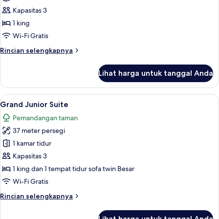
Suite
Kapasitas 3
with
1 king
Roof
Wi-Fi Gratis
Garden
Rincian
Rincian selengkapnya
lebih
lanjut
Lihat harga untuk tanggal Anda
untuk
Junior
Suite
Lihat
Grand Junior Suite | Seprai premium, 
2
with
Grand Junior Suite
semua
Roof
Pemandangan taman
Garden
foto
37 meter persegi
untuk
Grand
1 kamar tidur
Junior
Kapasitas 3
Suite
1 king dan 1 tempat tidur sofa twin Besar
Wi-Fi Gratis
Rincian
Rincian selengkapnya
lebih
lanjut
Lihat harga untuk tanggal Anda