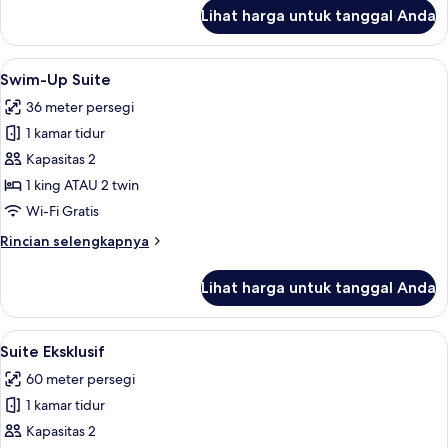
lanjut
Lihat harga untuk tanggal Anda
untuk
Grand
Junior
Lihat
Swim-Up Suite | Seprai premium, seli
5
Suite
Swim-Up Suite
semua
with
36 meter persegi
Jacuzzi
foto
1 kamar tidur
untuk
Swim-
Kapasitas 2
Up
1 king ATAU 2 twin
Suite
Wi-Fi Gratis
Rincian
Rincian selengkapnya
lebih
lanjut
Lihat harga untuk tanggal Anda
untuk
Swim-
Up
Lihat
Suite Eksklusif | Seprai premium, seli
9
Suite
Suite Eksklusif
semua
60 meter persegi
foto
1 kamar tidur
untuk
Suite
Kapasitas 2