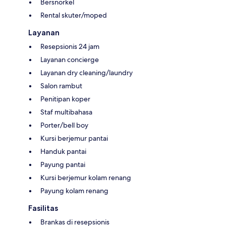
Bersnorkel
Rental skuter/moped
Layanan
Resepsionis 24 jam
Layanan concierge
Layanan dry cleaning/laundry
Salon rambut
Penitipan koper
Staf multibahasa
Porter/bell boy
Kursi berjemur pantai
Handuk pantai
Payung pantai
Kursi berjemur kolam renang
Payung kolam renang
Fasilitas
Brankas di resepsionis