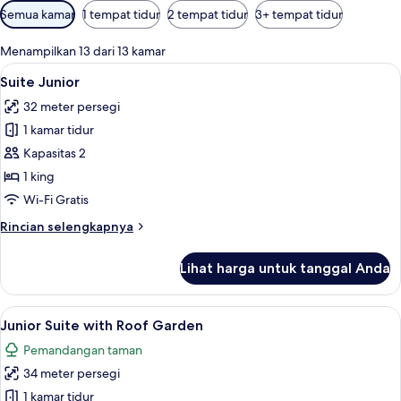
Filter
Semua kamar
1 tempat tidur
2 tempat tidur
3+ tempat tidur
tersedia
untuk
Menampilkan 13 dari 13 kamar
kamar
Lihat
Seprai premium, selimut bulu angsa, 
7
Suite Junior
semua
32 meter persegi
foto
1 kamar tidur
untuk
Suite
Kapasitas 2
Junior
1 king
Wi-Fi Gratis
Rincian
Rincian selengkapnya
lebih
lanjut
Lihat harga untuk tanggal Anda
untuk
Suite
Junior
Lihat
Seprai premium, selimut bulu angsa, 
6
Junior Suite with Roof Garden
semua
Pemandangan taman
foto
34 meter persegi
untuk
Junior
1 kamar tidur