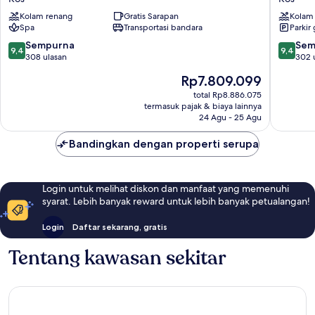
Kos
Art
Kolam renang
Gratis Sarapan
Kolam
-
Hotel
Spa
Transportasi bandara
Parkir 
Adults
Kos
Only
9.4
9.4
Sempurna
Sem
9,4
9,4
Kos
dari
dari
308 ulasan
302 
10,
10,
Harga
Rp7.809.099
Sempurna,
Sempur
sekarang
308
302
total Rp8.886.075
Rp7.809.099
termasuk pajak & biaya lainnya
ulasan
ulasan
24 Agu - 25 Agu
Bandingkan dengan properti serupa
Login untuk melihat diskon dan manfaat yang memenuhi
syarat. Lebih banyak reward untuk lebih banyak petualangan!
Login
Daftar sekarang, gratis
Tentang kawasan sekitar