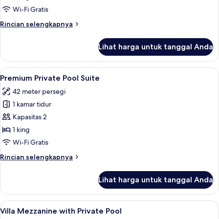
Suite
Wi-Fi Gratis
Rincian
Rincian selengkapnya
lebih
lanjut
Lihat harga untuk tanggal Anda
untuk
Private
Pool
Lihat
Premium Private Pool Suite | Seprai p
8
Suite
Premium Private Pool Suite
semua
42 meter persegi
foto
1 kamar tidur
untuk
Premium
Kapasitas 2
Private
1 king
Pool
Wi-Fi Gratis
Suite
Rincian
Rincian selengkapnya
lebih
lanjut
Lihat harga untuk tanggal Anda
untuk
Premium
Private
Lihat
Villa Mezzanine with Private Pool | S
19
Pool
Villa Mezzanine with Private Pool
semua
Suite