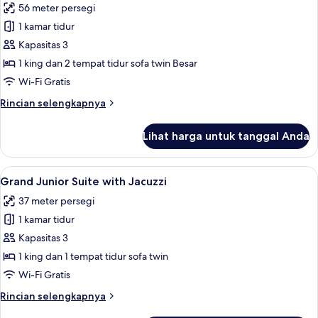
56 meter persegi
foto
1 kamar tidur
untuk
Villa
Kapasitas 3
Mezzanine
1 king dan 2 tempat tidur sofa twin Besar
with
Wi-Fi Gratis
Private
Rincian
Rincian selengkapnya
Pool
lebih
lanjut
Lihat harga untuk tanggal Anda
untuk
Villa
Mezzanine
Lihat
Grand Junior Suite with Jacuzzi | Tera
10
with
Grand Junior Suite with Jacuzzi
semua
Private
37 meter persegi
Pool
foto
1 kamar tidur
untuk
Grand
Kapasitas 3
Junior
1 king dan 1 tempat tidur sofa twin
Suite
Wi-Fi Gratis
with
Rincian
Rincian selengkapnya
Jacuzzi
lebih