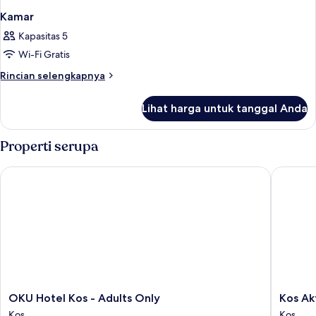
Kamar
Kapasitas 5
Wi-Fi Gratis
Rincian
Rincian selengkapnya
lebih
lanjut
Lihat harga untuk tanggal Anda
untuk
Kamar
Properti serupa
OKU Hotel Kos - Adults Only
Kos Akti
OKU
Kos
OKU Hotel Kos - Adults Only
Kos Ak
Hotel
Aktis
Kos
Kos