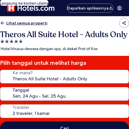
Langsung ke konten utama
Dapatkan aplikasinya
Lihat semua properti
Theros All Suite Hotel - Adults Only
Properti
bintang
Hotel khusus dewasa dengan spa, di dekat Prot of Kos
5.0
Pilih tanggal untuk melihat harga
Ke mana?
Tanggal
Traveler
Cari