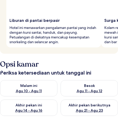
Liburan di pantai berpasir
Surga 
Hotel ini menawarkan pengalaman pantai yang indah
Kolam re
dengan kursi santai, handuk, dan payung.
mewah i
Petualangan di dekatnya mencakup kesempatan
kursi sa
snorkeling dan selancar angin.
dan bar
Opsi kamar
Periksa ketersediaan untuk tanggal ini
Periksa ketersediaan untuk malam ini Agu 10 - Agu 11
Periksa ketersediaan untuk be
Malam ini
Besok
Agu 10 - Agu 11
Agu 11 - Agu 12
Periksa ketersediaan untuk akhir pekan ini Agu 14 - Agu 16
Periksa ketersediaan untuk ak
Akhir pekan ini
Akhir pekan berikutnya
Agu 14 - Agu 16
Agu 21 - Agu 23