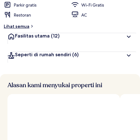
t
Parkir gratis
Wi-Fi Gratis
e
Restoran
AC
r
b
Lihat semua
a
i
Fasilitas utama
(12)
k
o
Seperti di rumah sendiri
(6)
l
e
h
t
r
Alasan kami menyukai properti ini
a
v
e
l
e
r