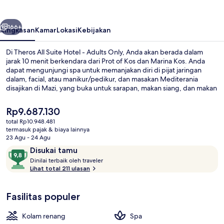
Hotel
-
belumnya
Berikutnya
Adults
166+
Ringkasan
Kamar
Lokasi
Kebijakan
Only
Di Theros All Suite Hotel - Adults Only, Anda akan berada dalam
jarak 10 menit berkendara dari Prot of Kos dan Marina Kos. Anda
dapat mengunjungi spa untuk memanjakan diri di pijat jaringan
dalam, facial, atau manikur/pedikur, dan masakan Mediterania
disajikan di Mazi, yang buka untuk sarapan, makan siang, dan makan
malam. Fasilitas seperti bar tepi kolam renang, pusat kebugaran,
dan kolam renang outdoor musiman adalah daya tarik lain di hotel
Harga
Rp9.687.130
mewah ini. Para traveler terkesan dengan staf.
saat
total Rp10.948.481
ini
termasuk pajak & biaya lainnya
Kolam renang outdoor musiman, den
Rp9.687.130
23 Agu - 24 Agu
Ulasan
9,8
Disukai tamu
D
dari
Dinilai terbaik oleh traveler
i
Lihat total 211 ulasan
10,
n
Disukai
i
tamu
Fasilitas populer
l
a
i
Kolam renang
Spa