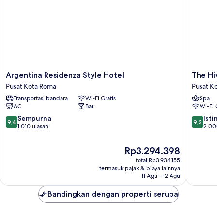
Argentina
The
Argentina Residenza Style Hotel
The Hi
Residenza
Hive
Pusat Kota Roma
Pusat K
Style
Hotel
Transportasi bandara
Wi-Fi Gratis
Spa
Hotel
Pusat
AC
Bar
Wi-Fi 
Pusat
Kota
Kota
Roma
9.4
9.2
Sempurna
Ist
9,4
9,2
Roma
dari
dari
1.010 ulasan
2.00
10,
10,
Sempurna,
Istimew
Harga
Rp3.294.398
1.010
2.000
sekarang
total Rp3.934.155
ulasan
ulasan
Rp3.294.398
termasuk pajak & biaya lainnya
11 Agu - 12 Agu
Bandingkan dengan properti serupa