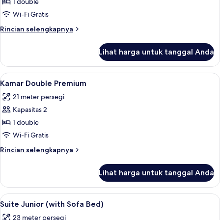
Kamar
1 double
Double
Wi-Fi Gratis
Deluks
Rincian
Rincian selengkapnya
lebih
lanjut
Lihat harga untuk tanggal Anda
untuk
Kamar
Double
Lihat
Seprai premium, selimut bulu angsa, b
5
Deluks
Kamar Double Premium
semua
21 meter persegi
foto
Kapasitas 2
untuk
Kamar
1 double
Double
Wi-Fi Gratis
Premium
Rincian
Rincian selengkapnya
lebih
lanjut
Lihat harga untuk tanggal Anda
untuk
Kamar
Double
Lihat
Seprai premium, selimut bulu angsa, b
6
Premium
Suite Junior (with Sofa Bed)
semua
23 meter persegi