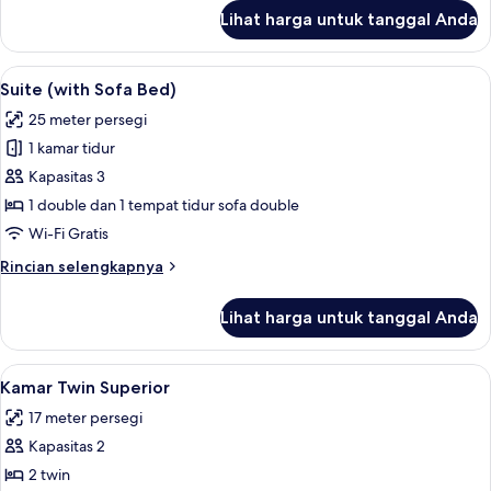
lanjut
Lihat harga untuk tanggal Anda
untuk
Kamar
Double
Lihat
Seprai premium, selimut bulu angsa, b
8
Superior
Suite (with Sofa Bed)
semua
25 meter persegi
foto
1 kamar tidur
untuk
Suite
Kapasitas 3
(with
1 double dan 1 tempat tidur sofa double
Sofa
Wi-Fi Gratis
Bed)
Rincian
Rincian selengkapnya
lebih
lanjut
Lihat harga untuk tanggal Anda
untuk
Suite
(with
Lihat
Kamar Twin Superior | Seprai premium,
3
Sofa
Kamar Twin Superior
semua
Bed)
17 meter persegi
foto
Kapasitas 2
untuk
Kamar
2 twin