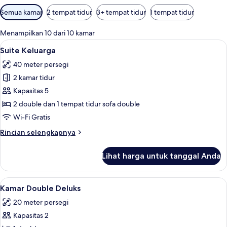
Filter
Semua kamar
2 tempat tidur
3+ tempat tidur
1 tempat tidur
tersedia
untuk
Menampilkan 10 dari 10 kamar
kamar
Lihat
Seprai premium, selimut bulu angsa, b
8
Suite Keluarga
semua
40 meter persegi
foto
2 kamar tidur
untuk
Suite
Kapasitas 5
Keluarga
2 double dan 1 tempat tidur sofa double
Wi-Fi Gratis
Rincian
Rincian selengkapnya
lebih
lanjut
Lihat harga untuk tanggal Anda
untuk
Suite
Keluarga
Lihat
Seprai premium, selimut bulu angsa, b
9
Kamar Double Deluks
semua
20 meter persegi
foto
Kapasitas 2
untuk