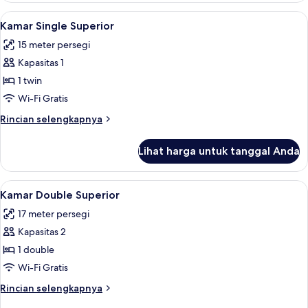
Keluarga
Lihat
Seprai premium, selimut bulu angsa, b
2
Kamar Single Superior
semua
15 meter persegi
foto
Kapasitas 1
untuk
Kamar
1 twin
Single
Wi-Fi Gratis
Superior
Rincian
Rincian selengkapnya
lebih
lanjut
Lihat harga untuk tanggal Anda
untuk
Kamar
Single
Lihat
Seprai premium, selimut bulu angsa, b
3
Superior
Kamar Double Superior
semua
17 meter persegi
foto
Kapasitas 2
untuk
Kamar
1 double
Double
Wi-Fi Gratis
Superior
Rincian
Rincian selengkapnya
lebih