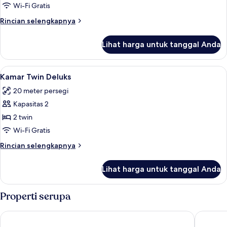
Twin
Wi-Fi Gratis
Superior
Rincian
Rincian selengkapnya
lebih
lanjut
Lihat harga untuk tanggal Anda
untuk
Kamar
Twin
Lihat
Kamar Twin Deluks | Seprai premium, s
10
Superior
Kamar Twin Deluks
semua
20 meter persegi
foto
Kapasitas 2
untuk
Kamar
2 twin
Twin
Wi-Fi Gratis
Deluks
Rincian
Rincian selengkapnya
lebih
lanjut
Lihat harga untuk tanggal Anda
untuk
Kamar
Twin
Properti serupa
Deluks
Argentina Residenza Style Hotel
The Hive