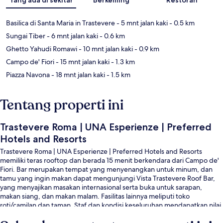
Basilica di Santa Maria in Trastevere
- 5 mnt jalan kaki
- 0.5 km
Sungai Tiber
- 6 mnt jalan kaki
- 0.6 km
Ghetto Yahudi Romawi
- 10 mnt jalan kaki
- 0.9 km
Campo de' Fiori
- 15 mnt jalan kaki
- 1.3 km
Piazza Navona
- 18 mnt jalan kaki
- 1.5 km
Tentang properti ini
Trastevere Roma | UNA Esperienze | Preferred
Hotels and Resorts
Trastevere Roma | UNA Esperienze | Preferred Hotels and Resorts
memiliki teras rooftop dan berada 15 menit berkendara dari Campo de'
Fiori. Bar merupakan tempat yang menyenangkan untuk minum, dan
tamu yang ingin makan dapat mengunjungi Vista Trastevere Roof Bar,
yang menyajikan masakan internasional serta buka untuk sarapan,
makan siang, dan makan malam. Fasilitas lainnya meliputi toko
roti/camilan dan taman. Staf dan kondisi keseluruhan mendapatkan nilai
yang bagus dari para traveler. Transportasi umum berada tidak jauh:
Pemberhentian Trem Trastevere/Min. P. Istruzione berjarak 3 menit dan