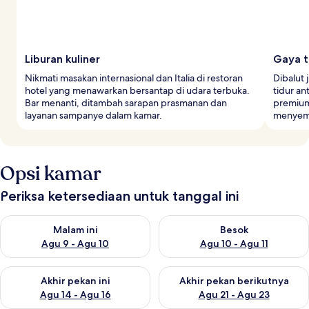
Liburan kuliner
Gaya t
Nikmati masakan internasional dan Italia di restoran
Dibalut
hotel yang menawarkan bersantap di udara terbuka.
tidur an
Bar menanti, ditambah sarapan prasmanan dan
premium
layanan sampanye dalam kamar.
menyemp
Opsi kamar
Periksa ketersediaan untuk tanggal ini
Periksa ketersediaan untuk malam ini Agu 9 - Agu 10
Periksa ketersediaan untuk be
Malam ini
Besok
Agu 9 - Agu 10
Agu 10 - Agu 11
Periksa ketersediaan untuk akhir pekan ini Agu 14 - Agu 16
Periksa ketersediaan untuk ak
Akhir pekan ini
Akhir pekan berikutnya
Agu 14 - Agu 16
Agu 21 - Agu 23