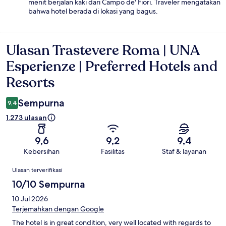
menit berjalan kaki dari Campo de' Fiori. Traveler mengatakan
bahwa hotel berada di lokasi yang bagus.
Ulasan Trastevere Roma | UNA
Ulasan
Esperienze | Preferred Hotels and
Resorts
Sempurna
9,4
1.273 ulasan
9,6
9,2
9,4
Kebersihan
Fasilitas
Staf & layanan
Ulasan
Ulasan terverifikasi
10/10 Sempurna
10 Jul 2026
Terjemahkan dengan Google
The hotel is in great condition, very well located with regards to