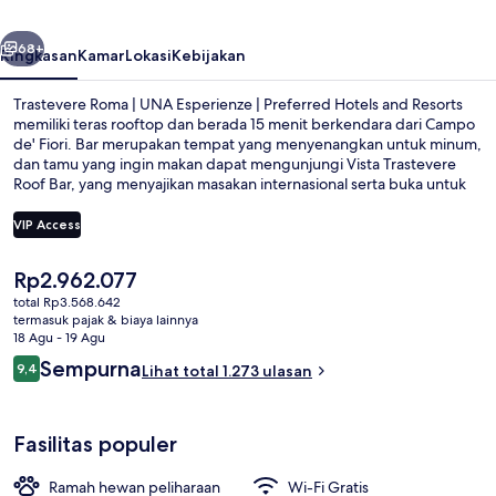
Esperienze
belumnya
Berikutnya
|
68+
Ringkasan
Kamar
Lokasi
Kebijakan
Preferred
Trastevere Roma | UNA Esperienze | Preferred Hotels and Resorts
Hotels
memiliki teras rooftop dan berada 15 menit berkendara dari Campo
de' Fiori. Bar merupakan tempat yang menyenangkan untuk minum,
and
dan tamu yang ingin makan dapat mengunjungi Vista Trastevere
Resorts
Roof Bar, yang menyajikan masakan internasional serta buka untuk
sarapan, makan siang, dan makan malam. Fasilitas lainnya meliputi
toko roti/camilan dan taman. Staf dan kondisi keseluruhan
VIP Access
mendapatkan nilai yang bagus dari para traveler. Transportasi umum
berada tidak jauh: Pemberhentian Trem Trastevere/Min. P.
Harga
Rp2.962.077
Istruzione berjarak 3 menit dan Induno Halte Tram berjarak 4 menit.
Pemandangan kota dari properti
saat
total Rp3.568.642
ini
termasuk pajak & biaya lainnya
Rp2.962.077
18 Agu - 19 Agu
Ulasan
Sempurna
9,4
Lihat total 1.273 ulasan
9,4 dari 10
Fasilitas populer
Ramah hewan peliharaan
Wi-Fi Gratis