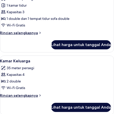
foto
1 kamar tidur
untuk
Suite
Kapasitas 3
Junior
1 double dan 1 tempat tidur sofa double
(with
Wi-Fi Gratis
Sofa
Rincian
Rincian selengkapnya
Bed)
lebih
lanjut
Lihat harga untuk tanggal Anda
untuk
Suite
Junior
Lihat
Seprai premium, selimut bulu angsa, b
7
(with
Kamar Keluarga
semua
Sofa
35 meter persegi
Bed)
foto
Kapasitas 4
untuk
Kamar
2 double
Keluarga
Wi-Fi Gratis
Rincian
Rincian selengkapnya
lebih
lanjut
Lihat harga untuk tanggal Anda
untuk
Kamar