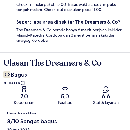
Check-in mulai pukul: 15.00; Batas waktu check-in pukul:
tengah malam. Check-out dilakukan pada 11.00.
Seperti apa area di sekitar The Dreamers & Co?
The Dreamers & Co berada hanya 6 menit berjalan kaki dari
Masjid-Katedral Córdoba dan 3 menit berjalan kaki dari
sinagog Kordoba.
Ulasan The Dreamers & Co
Ulasan
Bagus
6,0
4 ulasan
7,0
5,0
6,6
Kebersihan
Fasilitas
Staf & layanan
Ulasan
Ulasan terverifikasi
8/10 Sangat bagus
29 Apr 2026