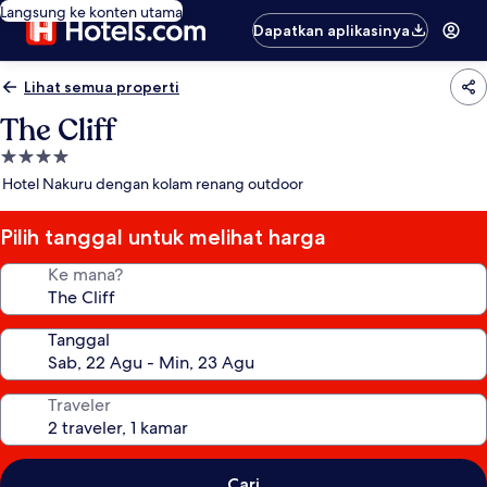
Langsung ke konten utama
Dapatkan aplikasinya
Lihat semua properti
The Cliff
Properti
bintang
Hotel Nakuru dengan kolam renang outdoor
4.0
Pilih tanggal untuk melihat harga
Ke mana?
Tanggal
Traveler
Cari