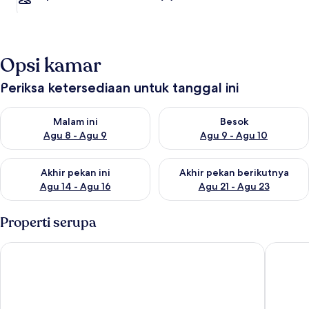
Opsi kamar
Periksa ketersediaan untuk tanggal ini
Periksa ketersediaan untuk malam ini Agu 8 - Agu 9
Periksa ketersediaan untuk be
Malam ini
Besok
Agu 8 - Agu 9
Agu 9 - Agu 10
Periksa ketersediaan untuk akhir pekan ini Agu 14 - Agu 16
Periksa ketersediaan untuk ak
Akhir pekan ini
Akhir pekan berikutnya
Agu 14 - Agu 16
Agu 21 - Agu 23
Properti serupa
Lake Nakuru Sopa Lodge
The Ole-