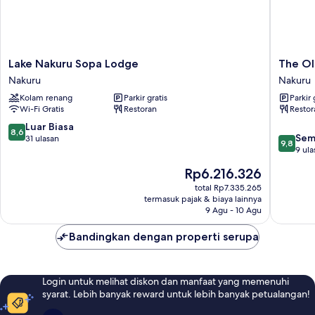
Lake
The
Lake Nakuru Sopa Lodge
The Ol
Nakuru
Ole-
Nakuru
Nakuru
Sopa
Ken
Kolam renang
Parkir gratis
Parkir 
Lodge
Hotel
Wi-Fi Gratis
Restoran
Restor
Nakuru
Nakuru
8.6
Luar Biasa
8,6
9.8
Sem
dari
31 ulasan
9,8
dari
9 ula
10,
10,
Luar
Harga
Rp6.216.326
Sempur
Biasa,
sekarang
9
total Rp7.335.265
31
Rp6.216.326
termasuk pajak & biaya lainnya
ulasan
ulasan
9 Agu - 10 Agu
Bandingkan dengan properti serupa
Login untuk melihat diskon dan manfaat yang memenuhi
syarat. Lebih banyak reward untuk lebih banyak petualangan!