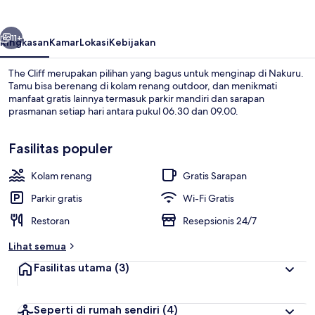
belumnya
Berikutnya
11+
Ringkasan
Kamar
Lokasi
Kebijakan
The Cliff merupakan pilihan yang bagus untuk menginap di Nakuru.
Tamu bisa berenang di kolam renang outdoor, dan menikmati
manfaat gratis lainnya termasuk parkir mandiri dan sarapan
prasmanan setiap hari antara pukul 06.30 dan 09.00.
Fasilitas populer
Kolam renang
Gratis Sarapan
Pemandangan dari kamar
Parkir gratis
Wi-Fi Gratis
Restoran
Resepsionis 24/7
Lihat semua
Fasilitas utama
(3)
Seperti di rumah sendiri
(4)