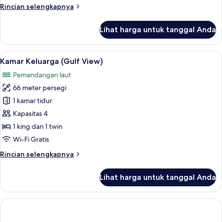
Rincian
Rincian selengkapnya
lebih
lanjut
Lihat harga untuk tanggal Anda
untuk
Vila,
4
Lihat
Seprai katun Mesir, seprai premium, s
3
kamar
Kamar Keluarga (Gulf View)
semua
tidur
Pemandangan laut
foto
66 meter persegi
untuk
Kamar
1 kamar tidur
Keluarga
Kapasitas 4
(Gulf
1 king dan 1 twin
View)
Wi-Fi Gratis
Rincian
Rincian selengkapnya
lebih
lanjut
Lihat harga untuk tanggal Anda
untuk
Kamar
Keluarga
(Gulf
View)