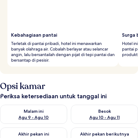
Kebahagiaan pantai
Surga 
Terletak di pantai pribadi, hotel ini menawarkan
Hotel i
banyak olahraga air. Cobalah berlayar atau selancar
pantai 
angin, lalu bersantailah dengan pijat di tepi pantai dan
produkti
bersantap di pesisir.
Opsi kamar
Periksa ketersediaan untuk tanggal ini
Periksa ketersediaan untuk malam ini Agu 9 - Agu 10
Periksa ketersediaan untuk be
Malam ini
Besok
Agu 9 - Agu 10
Agu 10 - Agu 11
Periksa ketersediaan untuk akhir pekan ini Agu 14 - Agu 16
Periksa ketersediaan untuk ak
Akhir pekan ini
Akhir pekan berikutnya