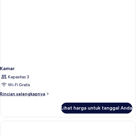
Kamar
Kapasitas 3
Wi-Fi Gratis
Rincian
Rincian selengkapnya
lebih
lanjut
Lihat harga untuk tanggal Anda
untuk
Kamar