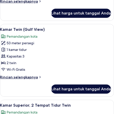
Rincian
Rincian selengkapnya
lebih
lanjut
Lihat harga untuk tanggal Anda
untuk
Kamar
Twin
Lihat
Seprai katun Mesir, seprai premium, s
4
Keluarga
Kamar Twin (Gulf View)
semua
(Gulf
Pemandangan kota
View)
foto
53 meter persegi
untuk
Kamar
1 kamar tidur
Twin
Kapasitas 3
(Gulf
2 twin
View)
Wi-Fi Gratis
Rincian
Rincian selengkapnya
lebih
lanjut
Lihat harga untuk tanggal Anda
untuk
Kamar
Twin
Lihat
Seprai katun Mesir, seprai premium, s
2
(Gulf
Kamar Superior, 2 Tempat Tidur Twin
semua
View)
Pemandangan kota