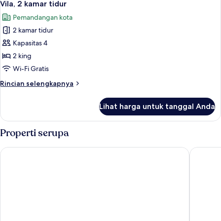
7
Vila, 2 kamar tidur
semua
Pemandangan kota
foto
2 kamar tidur
untuk
Vila,
Kapasitas 4
2
2 king
kamar
Wi-Fi Gratis
tidur
Rincian
Rincian selengkapnya
lebih
lanjut
Lihat harga untuk tanggal Anda
untuk
Vila,
2
Properti serupa
kamar
tidur
Mercure Abu Dhabi Downtown
Park Rot