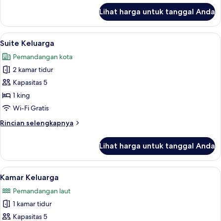
lanjut
Lihat harga untuk tanggal Anda
untuk
Suite
(Al
Lihat
Suite Keluarga | Seprai katun Mesir, s
5
Raha
Suite Keluarga
semua
Suite)
Pemandangan kota
foto
2 kamar tidur
untuk
Suite
Kapasitas 5
Keluarga
1 king
Wi-Fi Gratis
Rincian
Rincian selengkapnya
lebih
lanjut
Lihat harga untuk tanggal Anda
untuk
Suite
Keluarga
Lihat
Kamar Keluarga | Seprai katun Mesir, 
6
Kamar Keluarga
semua
Pemandangan laut
foto
1 kamar tidur
untuk
Kamar
Kapasitas 5