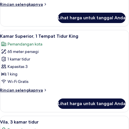
King
Rincian
Rincian selengkapnya
(Gulf
lebih
View)
lanjut
Lihat harga untuk tanggal Anda
untuk
Kamar,
1
Lihat
Kamar Superior, 1 Tempat Tidur King | 
3
Tempat
Kamar Superior, 1 Tempat Tidur King
semua
Tidur
Pemandangan kota
King
foto
(Gulf
65 meter persegi
untuk
View)
Kamar
1 kamar tidur
Superior,
Kapasitas 3
1
1 king
Tempat
Wi-Fi Gratis
Tidur
Rincian
Rincian selengkapnya
King
lebih
lanjut
Lihat harga untuk tanggal Anda
untuk
Kamar
Superior,
Lihat
Televisi LCD 32-inci dengan saluran TV
9
1
Vila, 3 kamar tidur
semua
Tempat