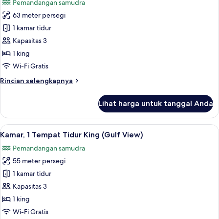
Pemandangan samudra
Tidur
foto
King
63 meter persegi
untuk
(Gulf
Suite
1 kamar tidur
View)
Junior,
Kapasitas 3
1
1 king
Tempat
Wi-Fi Gratis
Tidur
Rincian
Rincian selengkapnya
King
lebih
(Gulf
lanjut
Lihat harga untuk tanggal Anda
View)
untuk
Suite
Junior,
Lihat
Seprai katun Mesir, seprai premium, s
4
1
Kamar, 1 Tempat Tidur King (Gulf View)
semua
Tempat
Pemandangan samudra
Tidur
foto
King
55 meter persegi
untuk
(Gulf
Kamar,
1 kamar tidur
View)
1
Kapasitas 3
Tempat
1 king
Tidur
Wi-Fi Gratis