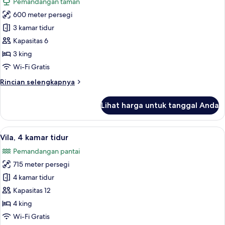
Pemandangan taman
Tidur
foto
King
600 meter persegi
untuk
Vila,
3 kamar tidur
3
Kapasitas 6
kamar
3 king
tidur
Wi-Fi Gratis
Rincian
Rincian selengkapnya
lebih
lanjut
Lihat harga untuk tanggal Anda
untuk
Vila,
3
Lihat
Vila, 4 kamar tidur | Teras/patio
13
kamar
Vila, 4 kamar tidur
semua
tidur
Pemandangan pantai
foto
715 meter persegi
untuk
Vila,
4 kamar tidur
4
Kapasitas 12
kamar
4 king
tidur
Wi-Fi Gratis