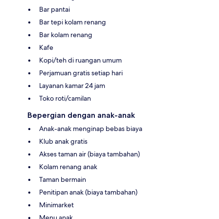
Bar pantai
Bar tepi kolam renang
Bar kolam renang
Kafe
Kopi/teh di ruangan umum
Perjamuan gratis setiap hari
Layanan kamar 24 jam
Toko roti/camilan
Bepergian dengan anak-anak
Anak-anak menginap bebas biaya
Klub anak gratis
Akses taman air (biaya tambahan)
Kolam renang anak
Taman bermain
Penitipan anak (biaya tambahan)
Minimarket
Menu anak