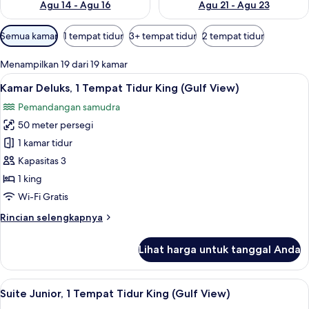
Agu 14 - Agu 16
Agu 21 - Agu 23
Filter
Semua kamar
1 tempat tidur
3+ tempat tidur
2 tempat tidur
tersedia
untuk
Menampilkan 19 dari 19 kamar
kamar
Lihat
Seprai katun Mesir, seprai premium, s
5
Kamar Deluks, 1 Tempat Tidur King (Gulf View)
semua
Pemandangan samudra
foto
50 meter persegi
untuk
Kamar
1 kamar tidur
Deluks,
Kapasitas 3
1
1 king
Tempat
Wi-Fi Gratis
Tidur
Rincian
Rincian selengkapnya
King
lebih
(Gulf
lanjut
Lihat harga untuk tanggal Anda
View)
untuk
Kamar
Deluks,
Lihat
Suite Junior, 1 Tempat Tidur King (Gul
7
1
Suite Junior, 1 Tempat Tidur King (Gulf View)
semua
Tempat