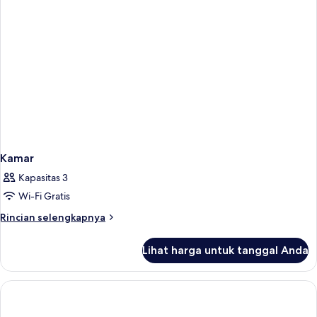
Kamar
Kapasitas 3
Wi-Fi Gratis
Rincian
Rincian selengkapnya
lebih
lanjut
Lihat harga untuk tanggal Anda
untuk
Kamar