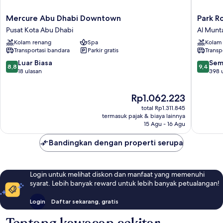
Mercure
Park
Mercure Abu Dhabi Downtown
Park R
Abu
Rotana
Pusat Kota Abu Dhabi
Al Munt
Dhabi
Al
Kolam renang
Spa
Kolam
Downtown
Muntaz
Transportasi bandara
Parkir gratis
Transp
Pusat
Kota
8.8
9.4
Luar Biasa
Sem
8,8
9,4
Abu
dari
dari
18 ulasan
398 
Dhabi
10,
10,
Luar
Sempur
Harga
Rp1.062.223
Biasa,
398
sekarang
18
ulasan
total Rp1.311.845
Rp1.062.223
ulasan
termasuk pajak & biaya lainnya
15 Agu - 16 Agu
Bandingkan dengan properti serupa
Login untuk melihat diskon dan manfaat yang memenuhi
syarat. Lebih banyak reward untuk lebih banyak petualangan!
Login
Daftar sekarang, gratis