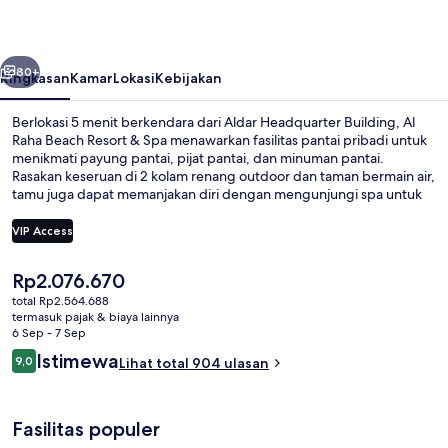
Resort
&
belumnya
Berikutnya
Spa
80+
Ringkasan
Kamar
Lokasi
Kebijakan
Berlokasi 5 menit berkendara dari Aldar Headquarter Building, Al
Raha Beach Resort & Spa menawarkan fasilitas pantai pribadi untuk
menikmati payung pantai, pijat pantai, dan minuman pantai.
Rasakan keseruan di 2 kolam renang outdoor dan taman bermain air,
tamu juga dapat memanjakan diri dengan mengunjungi spa untuk
menikmati pijat jaringan dalam, body wrap, dan aromaterapi. Sevilla
Restaurant merupakan salah satu 5 restoran yang menyajikan
VIP Access
masakan internasional serta buka untuk sarapan, makan siang, dan
makan malam. Keunggulan lain di hotel mewah ini meliputi 3
Harga
Rp2.076.670
bar/lounge, kolam renang indoor, dan marina. Para traveler
Kolam renang indoor dan 2 kolam re
saat
menyukai staf.
total Rp2.564.688
ini
termasuk pajak & biaya lainnya
Rp2.076.670
6 Sep - 7 Sep
Ulasan
Istimewa
9,0
Lihat total 904 ulasan
9,0 dari 10
Fasilitas populer