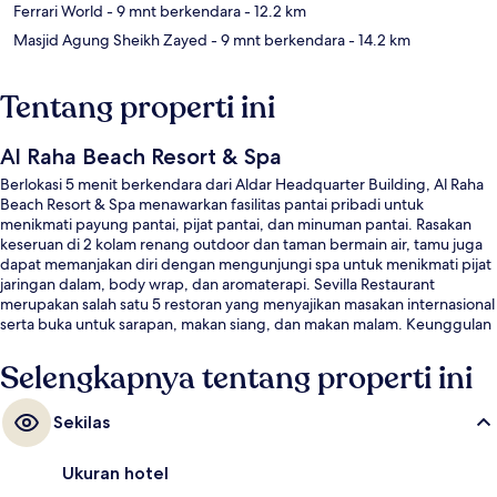
Ferrari World
- 9 mnt berkendara
- 12.2 km
Masjid Agung Sheikh Zayed
- 9 mnt berkendara
- 14.2 km
Tentang properti ini
Al Raha Beach Resort & Spa
Berlokasi 5 menit berkendara dari Aldar Headquarter Building, Al Raha
Beach Resort & Spa menawarkan fasilitas pantai pribadi untuk
menikmati payung pantai, pijat pantai, dan minuman pantai. Rasakan
keseruan di 2 kolam renang outdoor dan taman bermain air, tamu juga
dapat memanjakan diri dengan mengunjungi spa untuk menikmati pijat
jaringan dalam, body wrap, dan aromaterapi. Sevilla Restaurant
merupakan salah satu 5 restoran yang menyajikan masakan internasional
serta buka untuk sarapan, makan siang, dan makan malam. Keunggulan
lain di hotel mewah ini meliputi 3 bar/lounge, kolam renang indoor, dan
marina. Para traveler menyukai staf.
Selengkapnya tentang properti ini
Sekilas
Ukuran hotel