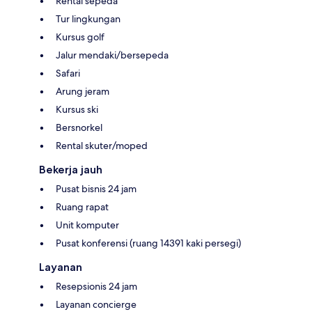
Rental sepeda
Tur lingkungan
Kursus golf
Jalur mendaki/bersepeda
Safari
Arung jeram
Kursus ski
Bersnorkel
Rental skuter/moped
Bekerja jauh
Pusat bisnis 24 jam
Ruang rapat
Unit komputer
Pusat konferensi (ruang 14391 kaki persegi)
Layanan
Resepsionis 24 jam
Layanan concierge