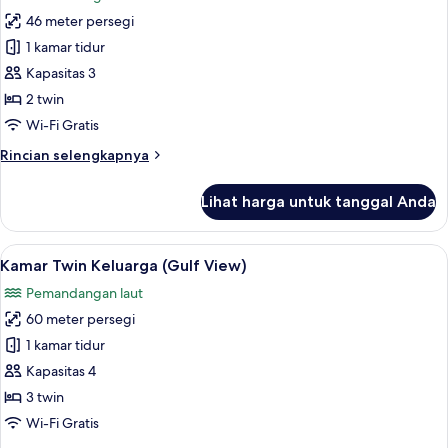
foto
46 meter persegi
untuk
Kamar
1 kamar tidur
Twin
Kapasitas 3
Deluks
2 twin
(Gulf
Wi-Fi Gratis
View)
Rincian
Rincian selengkapnya
lebih
lanjut
Lihat harga untuk tanggal Anda
untuk
Kamar
Twin
Lihat
Kamar Twin Keluarga (Gulf View) | Sep
3
Deluks
Kamar Twin Keluarga (Gulf View)
semua
(Gulf
Pemandangan laut
View)
foto
60 meter persegi
untuk
Kamar
1 kamar tidur
Twin
Kapasitas 4
Keluarga
3 twin
(Gulf
Wi-Fi Gratis
View)