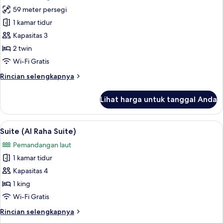
foto
59 meter persegi
untuk
Kamar
1 kamar tidur
Superior,
Kapasitas 3
2
2 twin
Tempat
Wi-Fi Gratis
Tidur
Rincian
Rincian selengkapnya
Twin
lebih
lanjut
Lihat harga untuk tanggal Anda
untuk
Kamar
Superior,
Lihat
Suite (Al Raha Suite) | Seprai katun M
6
2
Suite (Al Raha Suite)
semua
Tempat
Pemandangan laut
Tidur
foto
Twin
1 kamar tidur
untuk
Suite
Kapasitas 4
(Al
1 king
Raha
Wi-Fi Gratis
Suite)
Rincian
Rincian selengkapnya
lebih