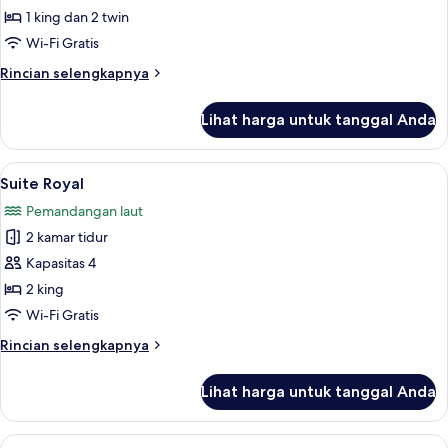
Keluarga
1 king dan 2 twin
Wi-Fi Gratis
Rincian
Rincian selengkapnya
lebih
lanjut
Lihat harga untuk tanggal Anda
untuk
Kamar
Keluarga
Lihat
Suite Royal | Pemandangan pantai/la
5
Suite Royal
semua
Pemandangan laut
foto
2 kamar tidur
untuk
Suite
Kapasitas 4
Royal
2 king
Wi-Fi Gratis
Rincian
Rincian selengkapnya
lebih
lanjut
Lihat harga untuk tanggal Anda
untuk
Suite
Royal
Lihat
Seprai katun Mesir, seprai premium, s