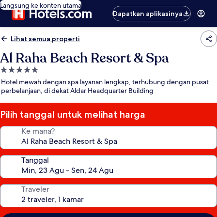
Langsung ke konten utama
Dapatkan aplikasinya
Lihat semua properti
Al Raha Beach Resort & Spa
Properti
bintang
Hotel mewah dengan spa layanan lengkap, terhubung dengan pusat
5.0
perbelanjaan, di dekat Aldar Headquarter Building
Pilih tanggal untuk melihat harga
Ke mana?
Tanggal
Traveler