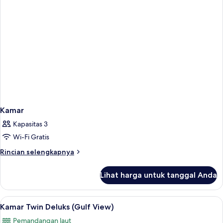
Kamar
Kapasitas 3
Wi-Fi Gratis
Rincian
Rincian selengkapnya
lebih
lanjut
Lihat harga untuk tanggal Anda
untuk
Kamar
Lihat
Seprai katun Mesir, seprai premium, s
6
Kamar Twin Deluks (Gulf View)
semua
Pemandangan laut