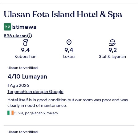
Ulasan Fota Island Hotel & Spa
Ulasan
Istimewa
9,2
896 ulasan
9,4
9,4
9,2
Kebersihan
Lokasi
Staf & layanan
Ulasan
Ulasan terverifikasi
4/10 Lumayan
1 Agu 2026
Terjemahkan dengan Google
Hotel itself is in good condition but our room was poor and was
clearly in need of maintenance.
Olivia, perjalanan 2 malam
Ulasan terverifikasi