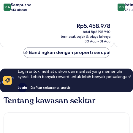
9.4
9.0
Sempurna
Ist
9,4
9,0
dari
dari
613 ulasan
781 u
10,
10,
Sempurna,
Istimew
Harga
Rp5.458.978
613
781
sekarang
ulasan
ulasan
total Rp6.195.940
Rp5.458.978
termasuk pajak & biaya lainnya
30 Agu - 31 Agu
Bandingkan dengan properti serupa
Login untuk melihat diskon dan manfaat yang memenuhi
syarat. Lebih banyak reward untuk lebih banyak petualangan!
Login
Daftar sekarang, gratis
Tentang kawasan sekitar