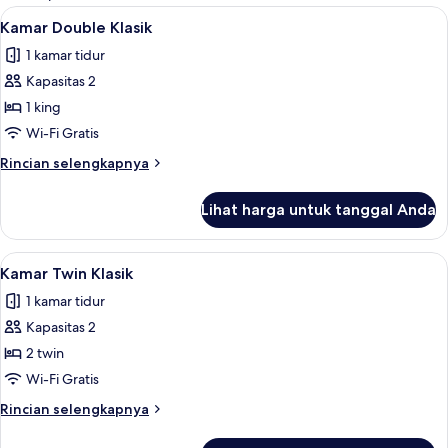
kamar
Lihat
Kamar Double Klasik | Seprai premium
4
Kamar Double Klasik
semua
1 kamar tidur
foto
Kapasitas 2
untuk
Kamar
1 king
Double
Wi-Fi Gratis
Klasik
Rincian
Rincian selengkapnya
lebih
lanjut
Lihat harga untuk tanggal Anda
untuk
Kamar
Double
Lihat
Kamar Twin Klasik | Seprai premium, t
3
Klasik
Kamar Twin Klasik
semua
1 kamar tidur
foto
Kapasitas 2
untuk
Kamar
2 twin
Twin
Wi-Fi Gratis
Klasik
Rincian
Rincian selengkapnya
lebih
lanjut