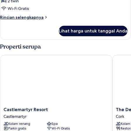
2 twin
untuk
Classic
Wi-Fi Gratis
Twin
Rincian
Rincian selengkapnya
Room
lebih
lanjut
Lihat harga untuk tanggal Anda
untuk
Classic
Twin
Properti serupa
Room
Castlemartyr Resort
The Dea
Castlemartyr
The
Castlemartyr Resort
The De
Resort
Dean
Castlemartyr
Cork
Castlemartyr
Cork
Kolam renang
Spa
Kolam
Cork
Parkir gratis
Wi-Fi Gratis
Restor