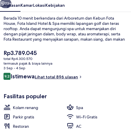
73+
Ringkasan
Kamar
Lokasi
Kebijakan
Berada 10 menit berkendara dari Arboretum dan Kebun Fota
House, Fota Island Hotel & Spa memiliki lapangan golf dan teras
rooftop. Anda dapat mengunjungi spa untuk memanjakan diri
dengan pijat jaringan dalam, body wrap, atau aromaterapi, serta
Fota Restaurant yang menyajikan sarapan, makan siang, dan makan
malam. Fasilitas kolam renang indoor, bar/lounge, dan pusat
kebugaran adalah keunggulan lain di hotel mewah ini. . Para traveler
Harga
Rp3.789.045
menyukai staf.
saat
total Rp4.300.570
ini
termasuk pajak & biaya lainnya
Kolam renang indoor
Rp3.789.045
3 Sep - 4 Sep
Ulasan
Istimewa
9,2
Lihat total 896 ulasan
9,2 dari 10
Fasilitas populer
Kolam renang
Spa
Parkir gratis
Wi-Fi Gratis
Restoran
AC