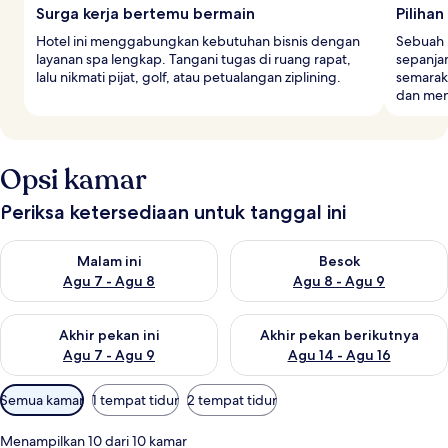
Surga kerja bertemu bermain
Piliha
Hotel ini menggabungkan kebutuhan bisnis dengan
Sebuah 
layanan spa lengkap. Tangani tugas di ruang rapat,
sepanja
lalu nikmati pijat, golf, atau petualangan ziplining.
semarak
dan meng
Opsi kamar
Periksa ketersediaan untuk tanggal ini
Periksa ketersediaan untuk malam ini Agu 7 - Agu 8
Periksa ketersediaan untuk be
Malam ini
Besok
Agu 7 - Agu 8
Agu 8 - Agu 9
Periksa ketersediaan untuk akhir pekan ini Agu 7 - Agu 9
Periksa ketersediaan untuk ak
Akhir pekan ini
Akhir pekan berikutnya
Agu 7 - Agu 9
Agu 14 - Agu 16
Filter
Semua kamar
1 tempat tidur
2 tempat tidur
tersedia
untuk
Menampilkan 10 dari 10 kamar