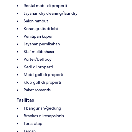
Rental mobil di properti
Layanan dry cleaning/laundry
Salon rambut
Koran gratis di lobi
Penitipan koper
Layanan pernikahan
Staf multibahasa
Porter/bell boy
Kedi di properti
Mobil golf di properti
Klub golf di properti
Paket romantis
Fasilitas
1 bangunan/gedung
Brankas di resepsionis
Teras atap
Taman