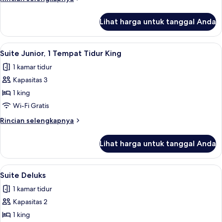
1
lebih
lanjut
King
Lihat harga untuk tanggal Anda
untuk
Bed
Junior
Suite,
Lihat
Suite Junior, 1 Tempat Tidur King | Ar
6
1
Suite Junior, 1 Tempat Tidur King
semua
King
1 kamar tidur
Bed
foto
Kapasitas 3
untuk
Suite
1 king
Junior,
Wi-Fi Gratis
1
Rincian
Rincian selengkapnya
Tempat
lebih
Tidur
lanjut
Lihat harga untuk tanggal Anda
untuk
King
Suite
Junior,
Lihat
Suite Deluks | Seprai premium, tempat
5
1
Suite Deluks
semua
Tempat
1 kamar tidur
Tidur
foto
King
Kapasitas 2
untuk
Suite
1 king