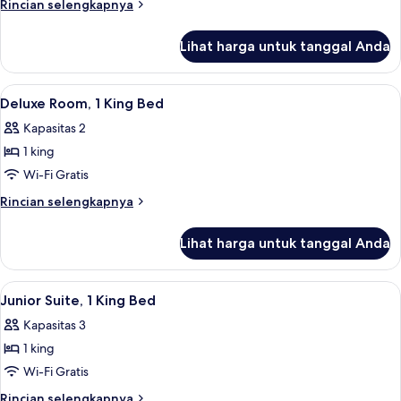
Rincian
Rincian selengkapnya
lebih
lanjut
Lihat harga untuk tanggal Anda
untuk
Kamar
Deluks,
Lihat
Seprai premium, tempat tidur Tempur-
5
balkon
Deluxe Room, 1 King Bed
semua
Kapasitas 2
foto
1 king
untuk
Deluxe
Wi-Fi Gratis
Room,
Rincian
Rincian selengkapnya
1
lebih
lanjut
King
Lihat harga untuk tanggal Anda
untuk
Bed
Deluxe
Room,
Lihat
Seprai premium, tempat tidur Tempur-
5
1
Junior Suite, 1 King Bed
semua
King
Kapasitas 3
Bed
foto
1 king
untuk
Junior
Wi-Fi Gratis
Suite,
Rincian
Rincian selengkapnya