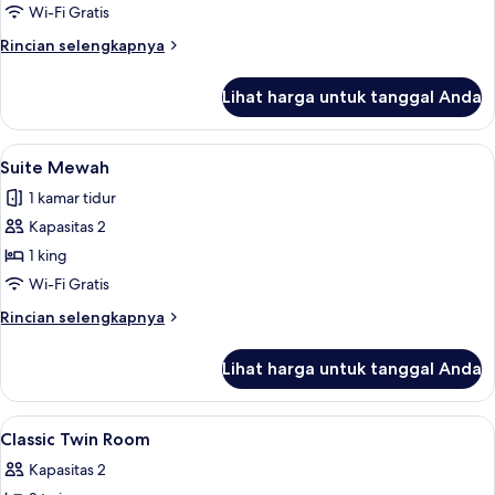
Deluks
Wi-Fi Gratis
Rincian
Rincian selengkapnya
lebih
lanjut
Lihat harga untuk tanggal Anda
untuk
Suite
Deluks
Lihat
Suite Mewah | Seprai premium, tempat
4
Suite Mewah
semua
1 kamar tidur
foto
Kapasitas 2
untuk
Suite
1 king
Mewah
Wi-Fi Gratis
Rincian
Rincian selengkapnya
lebih
lanjut
Lihat harga untuk tanggal Anda
untuk
Suite
Mewah
Lihat
Seprai premium, tempat tidur Tempur-
2
Classic Twin Room
semua
Kapasitas 2
foto