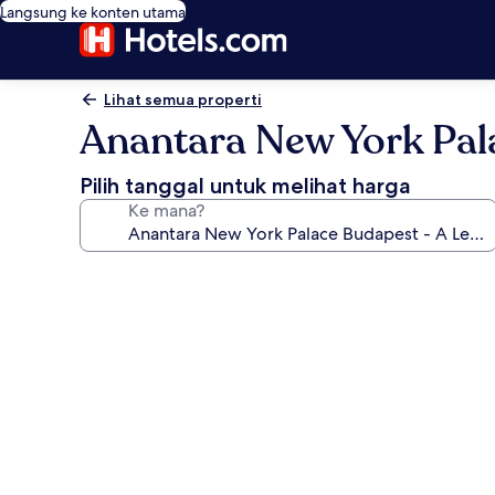
Langsung ke konten utama
Lihat semua properti
Anantara New York Pala
Pilih tanggal untuk melihat harga
Ke mana?
Galeri
foto
untuk
Anantara
New
York
Palace