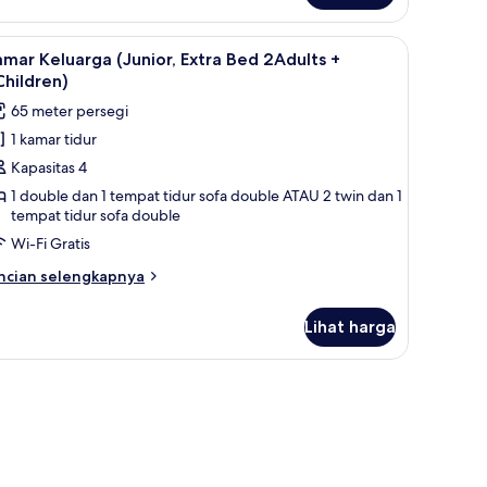
ras
xtra
, dan brankas
ihat
1 kamar tidur, seprai premium, minibar, dan b
ed
4
mar Keluarga (Junior, Extra Bed 2Adults +
emua
hildren)
ults)
oto
65 meter persegi
ntuk
1 kamar tidur
amar
Kapasitas 4
eluarga
unior,
1 double dan 1 tempat tidur sofa double ATAU 2 twin dan 1
tempat tidur sofa double
xtra
Wi-Fi Gratis
ed
Adults
ncian
ncian selengkapnya
bih
njut
Children)
Lihat harga
tuk
amar
luarga
 tidur, seprai premium, minibar, dan brankas
unior,
tra
ed
dults