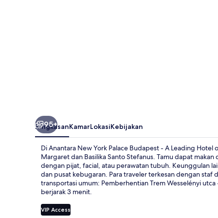
Budapest
-
A
Leading
Hotel
of
the
World
95+
Ringkasan
Kamar
Lokasi
Kebijakan
Di Anantara New York Palace Budapest - A Leading Hotel o
Margaret dan Basilika Santo Stefanus. Tamu dapat makan
dengan pijat, facial, atau perawatan tubuh. Keunggulan la
dan pusat kebugaran. Para traveler terkesan dengan staf d
transportasi umum: Pemberhentian Trem Wesselényi utca - E
berjarak 3 menit.
VIP Access