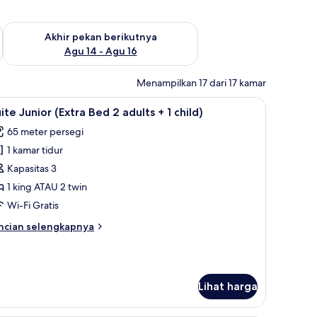
n ini Agu 7 - Agu 9
Periksa ketersediaan untuk akhir pekan berikutnya Agu 14 - A
Akhir pekan berikutnya
Agu 14 - Agu 16
Menampilkan 17 dari 17 kamar
, dan brankas
ihat
1 kamar tidur, seprai premium, minibar, dan b
6
ite Junior (Extra Bed 2 adults + 1 child)
emua
65 meter persegi
oto
1 kamar tidur
ntuk
uite
Kapasitas 3
unior
1 king ATAU 2 twin
Extra
Wi-Fi Gratis
ed
ncian
ncian selengkapnya
bih
dults
njut
tuk
ite
Lihat harga
nior
ild)
xtra
ed