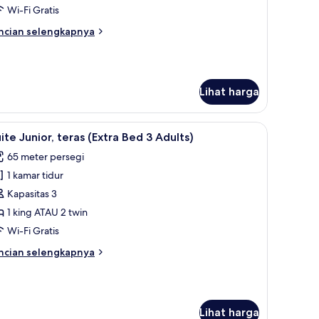
eras
Wi-Fi Gratis
ncian
ncian selengkapnya
bih
njut
tuk
ite
Lihat harga
nior,
ras
, dan brankas
ihat
1 kamar tidur, seprai premium, minibar, dan b
8
ite Junior, teras (Extra Bed 3 Adults)
emua
65 meter persegi
oto
1 kamar tidur
ntuk
uite
Kapasitas 3
unior,
1 king ATAU 2 twin
eras
Wi-Fi Gratis
Extra
ncian
ncian selengkapnya
ed
bih
njut
tuk
dults)
ite
Lihat harga
nior,