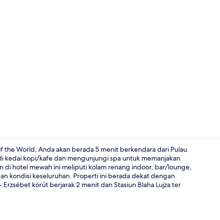
Video kreator
f the World, Anda akan berada 5 menit berkendara dari Pulau
 di kedai kopi/kafe dan mengunjungi spa untuk memanjakan
in di hotel mewah ini meliputi kolam renang indoor, bar/lounge,
Restoran
an kondisi keseluruhan. Properti ini berada dekat dengan
rzsébet körút berjarak 2 menit dan Stasiun Blaha Lujza ter