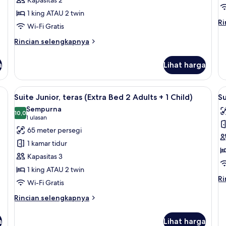
teras
t
1 king ATAU 2 twin
(Premium)
Ri
Ri
Wi-Fi Gratis
le
la
Rincian
Rincian selengkapnya
un
lebih
Su
lanjut
a
Lihat harga
Ju
untuk
te
Kamar
Grand,
 minibar, dan brankas
Lihat
1 kamar tidur, seprai premium, minibar
L
8
teras
Suite Junior, teras (Extra Bed 2 Adults + 1 Child)
Su
semua
s
(Premium)
Sempurna
foto
10,0
f
10,0 dari 10
(1
1 ulasan
untuk
u
ulasan)
65 meter persegi
Suite
S
1 kamar tidur
Junior,
J
Kapasitas 3
teras
t
1 king ATAU 2 twin
(Extra
(
Ri
Ri
Wi-Fi Gratis
Bed
B
le
2
3
la
Rincian
Rincian selengkapnya
un
Adults
lebih
A
Su
lanjut
+
a
Lihat harga
Ju
untuk