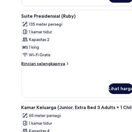
Suite
Eksekutif,
Lihat
Suite Presidensial (Ruby) | 1 k
5
teras
Suite Presidensial (Ruby)
semua
135 meter persegi
foto
1 kamar tidur
untuk
Suite
Kapasitas 2
Presidensial
1 king
(Ruby)
Wi-Fi Gratis
Rincian
Rincian selengkapnya
lebih
lanjut
untuk
Suite
Lihat harg
Presidensial
(Ruby)
Lihat
1 kamar tidur, seprai premium,
4
Kamar Keluarga (Junior, Extra Bed 3 Adults + 1 Chil
semua
65 meter persegi
foto
1 kamar tidur
untuk
Kamar
Kapasitas 4