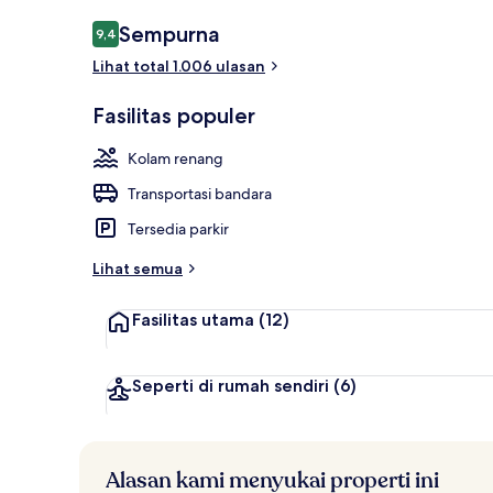
Restoran
Ulasan
Sempurna
9,4
9,4 dari 10
Lihat total 1.006 ulasan
Fasilitas populer
Kolam renang
Transportasi bandara
Tersedia parkir
Lihat semua
Fasilitas utama
(12)
Seperti di rumah sendiri
(6)
Alasan kami menyukai properti ini