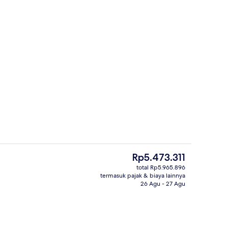
Suite Presidensial (Sapphire) | 1 kama
 - dikirim oleh Sveta's Favorite Stays
Harga
Rp5.473.311
saat
total Rp5.965.896
ini
termasuk pajak & biaya lainnya
Lobi
Rp5.473.311
26 Agu - 27 Agu