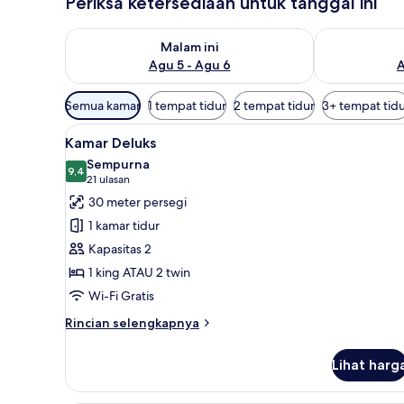
Periksa ketersediaan untuk tanggal ini
Periksa ketersediaan untuk malam ini Agu 5 - Agu 6
Periksa keter
Malam ini
Agu 5 - Agu 6
A
Filter
Semua kamar
1 tempat tidur
2 tempat tidur
3+ tempat tid
tersedia
Lihat
Kamar Deluks | 1 kamar tidur, 
untuk
9
Kamar Deluks
semua
kamar
Sempurna
foto
9,4
9,4 dari 10
(21
21 ulasan
untuk
ulasan)
30 meter persegi
Kamar
1 kamar tidur
Deluks
Kapasitas 2
1 king ATAU 2 twin
Wi-Fi Gratis
Rincian
Rincian selengkapnya
lebih
lanjut
Lihat harg
untuk
Kamar
Deluks