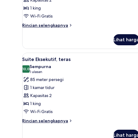
pemandangan
1 king
kota
Wi-Fi Gratis
(Premium)
Rincian
Rincian selengkapnya
lebih
lanjut
Lihat harg
untuk
Kamar
Grand,
Lihat
1 kamar tidur, seprai premium,
10
pemandangan
Suite Eksekutif, teras
semua
kota
Sempurna
(Premium)
foto
10,0
10,0 dari 10
(1
1 ulasan
untuk
ulasan)
85 meter persegi
Suite
1 kamar tidur
Eksekutif,
Kapasitas 2
teras
1 king
Wi-Fi Gratis
Rincian
Rincian selengkapnya
lebih
lanjut
Lihat harg
untuk