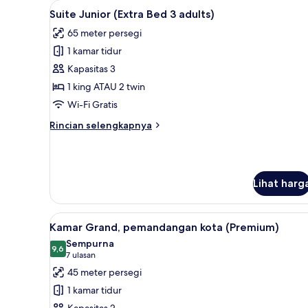
Lihat
1 kamar tidur, seprai premium,
6
Suite Junior (Extra Bed 3 adults)
semua
65 meter persegi
foto
1 kamar tidur
untuk
Suite
Kapasitas 3
Junior
1 king ATAU 2 twin
(Extra
Wi-Fi Gratis
Bed
Rincian
Rincian selengkapnya
3
lebih
adults)
lanjut
untuk
Suite
Lihat harg
Junior
(Extra
Bed
Lihat
Kamar Grand, pemandangan kota
3
11
Kamar Grand, pemandangan kota (Premium)
semua
adults)
Sempurna
foto
9,6
9,6 dari 10
(7
7 ulasan
untuk
ulasan)
45 meter persegi
Kamar
1 kamar tidur
Grand,
Kapasitas 2