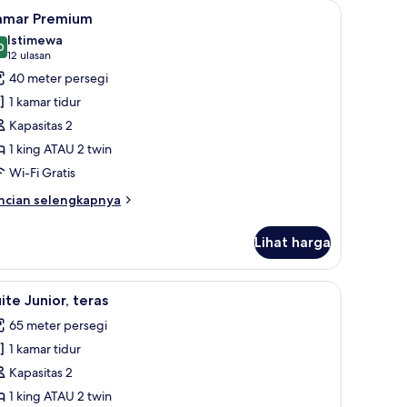
, dan brankas
ihat
Kamar Premium | 1 kamar tidur, seprai premiu
7
amar Premium
emua
ults
Istimewa
oto
0
9,0 dari 10
(12
12 ulasan
ntuk
ulasan)
40 meter persegi
ild)
amar
1 kamar tidur
remium
Kapasitas 2
1 king ATAU 2 twin
Wi-Fi Gratis
ncian
ncian selengkapnya
bih
njut
Lihat harga
tuk
amar
remium
r tidur, seprai premium, minibar, dan brankas
ihat
1 kamar tidur, seprai premium, minibar, dan b
8
ite Junior, teras
emua
65 meter persegi
oto
1 kamar tidur
ntuk
uite
Kapasitas 2
unior,
1 king ATAU 2 twin