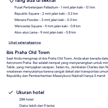
Yang ada di sekitar
Pusat Perbelanjaan Palladium
- 1 mnt jalan kaki
- 0.1 km
Republic Square
- 2 mnt jalan kaki
- 0.2 km
Pet
Menara Powder
- 3 mnt jalan kaki
- 0.3 km
Wenceslas Square
- 9 mnt jalan kaki
- 0.8 km
Alun-alun Lama
- 9 mnt jalan kaki
- 0.8 km
Lihat selengkapnya
ibis Praha Old Town
Saat Anda menginap di ibis Praha Old Town, Anda akan berada dalam 
Astronomi Praha. Bar adalah tempat yang menyenangkan untuk mi
Table, yang menyajikan sarapan. Selain itu, Jembatan Charles dan 
wisatawan menyukainya karena sangat dekat dari transportasi umu
Republiky dan Pemberhentian Masarykovo Nádraží hanya 3 menit.
Ukuran hotel
288 hotel
Diatur lebih dari 9 lantai