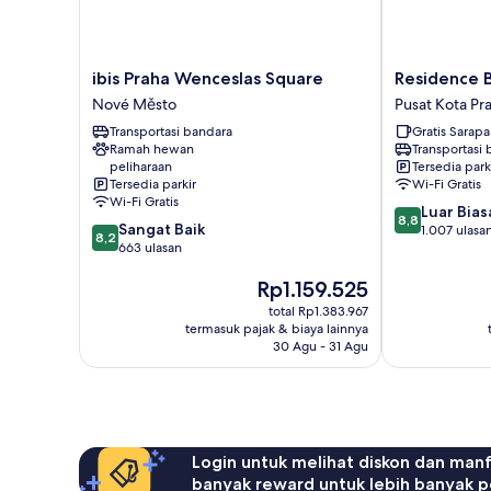
ibis
Residence
ibis Praha Wenceslas Square
Residence 
Praha
Bene
Nové Město
Pusat Kota Pr
Wenceslas
Pusat
Transportasi bandara
Gratis Sarap
Square
Kota
Ramah hewan
Transportasi
Nové
Praha
peliharaan
Tersedia park
Město
Tersedia parkir
Wi-Fi Gratis
Wi-Fi Gratis
8.8
Luar Bias
8,8
8.2
Sangat Baik
dari
1.007 ulasa
8,2
dari
663 ulasan
10,
10,
Luar
Harga
Rp1.159.525
Sangat
Biasa,
sekarang
Baik,
1.007
total Rp1.383.967
Rp1.159.525
663
ulasan
termasuk pajak & biaya lainnya
ulasan
30 Agu - 31 Agu
Login untuk melihat diskon dan man
banyak reward untuk lebih banyak p