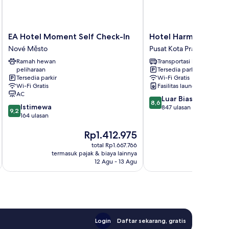
EA
Hotel
EA Hotel Moment Self Check-In
Hotel Harmony
Hotel
Harmony
Nové Město
Pusat Kota Praha
Moment
Pusat
Ramah hewan
Transportasi bandara
Self
Kota
peliharaan
Tersedia parkir
Check-
Praha
Tersedia parkir
Wi-Fi Gratis
In
Wi-Fi Gratis
Fasilitas laundry
Nové
AC
8.6
Luar Biasa
Město
8,6
9.2
Istimewa
dari
847 ulasan
9,2
dari
164 ulasan
10,
10,
Luar
Harga
H
Rp1.412.975
R
Istimewa,
Biasa,
sekarang
s
164
847
total Rp1.667.766
Rp1.412.975
R
ulasan
ulasan
termasuk pajak & biaya lainnya
termasuk paj
12 Agu - 13 Agu
Login
Daftar sekarang, gratis