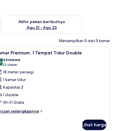
 ini Agu 14 - Agu 16
Periksa ketersediaan untuk akhir pekan berikutnya Agu 21 - A
Akhir pekan berikutnya
Agu 21 - Agu 23
Menampilkan 5 dari 5 kamar
eja kerja, setrika/meja setrika, dan tempat tidur bayi gratis
ihat
Kamar Premium, 1 Tempat Tidur Double | Branka
9
amar Premium, 1 Tempat Tidur Double
emua
Istimewa
oto
0
9,0 dari 10
(23
23 ulasan
ntuk
ulasan)
18 meter persegi
amar
1 kamar tidur
remium,
Kapasitas 2
1 double
empat
Wi-Fi Gratis
idur
ouble
ncian
ncian selengkapnya
bih
njut
Lihat harga
tuk