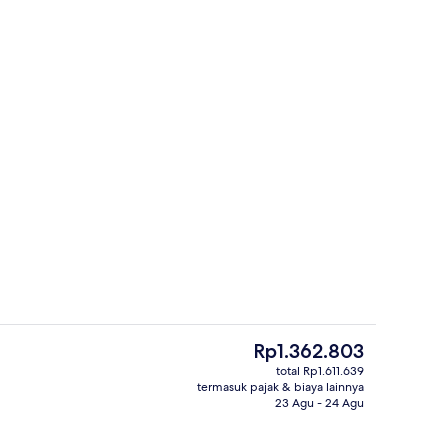
rti)
Eksterior
Harga
Rp1.362.803
saat
total Rp1.611.639
ini
termasuk pajak & biaya lainnya
Melayani sarapan
Rp1.362.803
23 Agu - 24 Agu