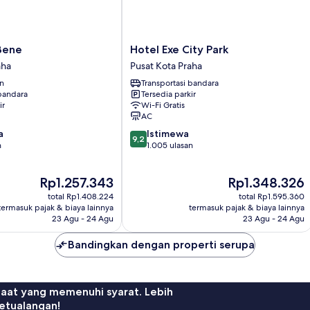
Hotel
Bene
Hotel Exe City Park
Exe
aha
Pusat Kota Praha
City
an
Transportasi bandara
Park
 bandara
Tersedia parkir
Pusat
ir
Wi-Fi Gratis
Kota
AC
Praha
9.2
a
Istimewa
9,2
dari
n
1.005 ulasan
10,
Istimewa,
Harga
Harga
Rp1.257.343
Rp1.348.326
1.005
sekarang
sekarang
ulasan
total Rp1.408.224
total Rp1.595.360
Rp1.257.343
Rp1.348.326
termasuk pajak & biaya lainnya
termasuk pajak & biaya lainnya
23 Agu - 24 Agu
23 Agu - 24 Agu
Bandingkan dengan properti serupa
faat yang memenuhi syarat. Lebih
etualangan!