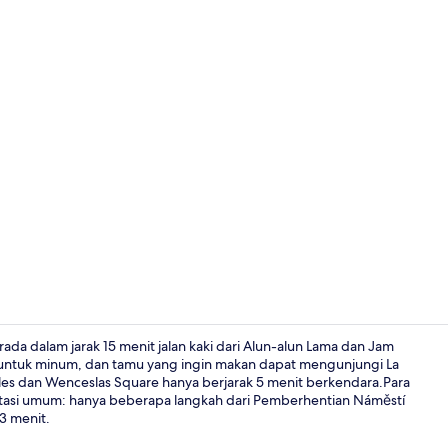
Bar (di prope
da dalam jarak 15 menit jalan kaki dari Alun-alun Lama dan Jam
untuk minum, dan tamu yang ingin makan dapat mengunjungi La
rles dan Wenceslas Square hanya berjarak 5 menit berkendara.Para
Interior
rtasi umum: hanya beberapa langkah dari Pemberhentian Náměstí
3 menit.