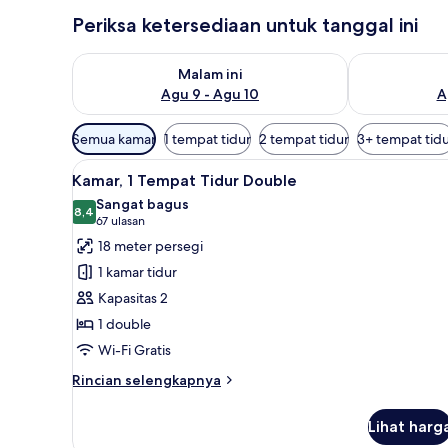
Periksa ketersediaan untuk tanggal ini
Periksa ketersediaan untuk malam ini Agu 9 - Agu 10
Periksa keter
Malam ini
Agu 9 - Agu 10
A
Filter
Semua kamar
1 tempat tidur
2 tempat tidur
3+ tempat tid
tersedia
Lihat
Kamar, 1 Tempat Tidur Double | 
untuk
11
Kamar, 1 Tempat Tidur Double
semua
kamar
Sangat bagus
foto
8,4
8,4 dari 10
(67
67 ulasan
untuk
ulasan)
18 meter persegi
Kamar,
1 kamar tidur
1
Kapasitas 2
Tempat
1 double
Tidur
Wi-Fi Gratis
Double
Rincian
Rincian selengkapnya
lebih
lanjut
Lihat harg
untuk