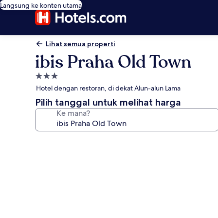
Langsung ke konten utama
Lihat semua properti
ibis Praha Old Town
Properti
bintang
Hotel dengan restoran, di dekat Alun-alun Lama
3.0
Pilih tanggal untuk melihat harga
Ke mana?
Galeri
foto
untuk
ibis
Praha
Old