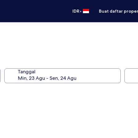
•
IDR
Buat daftar prope
Tanggal