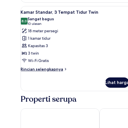
Kamar,
1
Lihat
Kamar Standar, 3 Tempat Tidur T
9
Tempat
Kamar Standar, 3 Tempat Tidur Twin
semua
Tidur
Sangat bagus
Double
foto
8,0
8,0 dari 10
(10
10 ulasan
untuk
ulasan)
18 meter persegi
Kamar
1 kamar tidur
Standar,
Kapasitas 3
3
3 twin
Tempat
Wi-Fi Gratis
Tidur
Twin
Rincian
Rincian selengkapnya
lebih
lanjut
Lihat harg
untuk
Kamar
Standar,
Properti serupa
3
Tempat
Tidur
ibis Praha Wenceslas Square
Residence Be
Twin