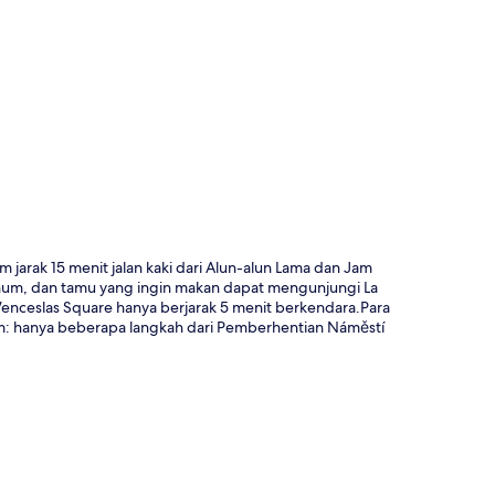
a
jarak 15 menit jalan kaki dari Alun-alun Lama dan Jam
num, dan tamu yang ingin makan dapat mengunjungi La
Wenceslas Square hanya berjarak 5 menit berkendara.Para
m: hanya beberapa langkah dari Pemberhentian Náměstí