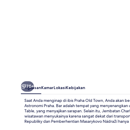
Town
75+
Ringkasan
Kamar
Lokasi
Kebijakan
Saat Anda menginap di ibis Praha Old Town, Anda akan bera
Astronomi Praha. Bar adalah tempat yang menyenangkan 
Table, yang menyajikan sarapan. Selain itu, Jembatan Cha
wisatawan menyukainya karena sangat dekat dari transpo
Republiky dan Pemberhentian Masarykovo Nádraží hanya 