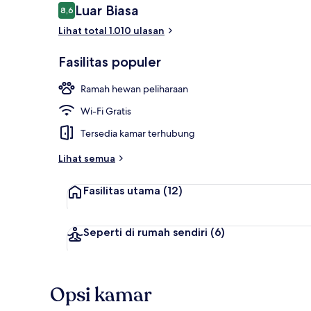
Ulasan
Luar Biasa
8,6
8,6 dari 10
Lihat total 1.010 ulasan
Teras/patio
Fasilitas populer
Ramah hewan peliharaan
Wi-Fi Gratis
Tersedia kamar terhubung
Lihat semua
Fasilitas utama
(12)
Seperti di rumah sendiri
(6)
Opsi kamar