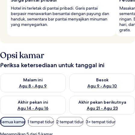
Hotel ini terletak di pantai pribadi. Garis pantai
Masakan 
berpasir menawarkan bersantai dengan payung dan
sementa
handuk, sementara bar pantai menyajikan minuman
ringan.
yang menyegarkan.
hari, da
gratis.
Opsi kamar
Periksa ketersediaan untuk tanggal ini
Periksa ketersediaan untuk malam ini Agu 8 - Agu 9
Periksa ketersediaan untuk be
Malam ini
Besok
Agu 8 - Agu 9
Agu 9 - Agu 10
Periksa ketersediaan untuk akhir pekan ini Agu 14 - Agu 16
Periksa ketersediaan untuk ak
Akhir pekan ini
Akhir pekan berikutnya
Agu 14 - Agu 16
Agu 21 - Agu 23
Filter
Semua kamar
1 tempat tidur
2 tempat tidur
3+ tempat tidur
tersedia
untuk
Menampilkan 5 dari 5 kamar