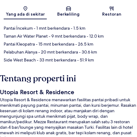
Peta
Yang ada di sekitar
Berkeliling
Restoran
Pantai İncekum
- 1 mnt berkendara
- 1.5 km
Taman Air Water Planet
- 9 mnt berkendara
- 12.0 km
Pantai Kleopatra
- 15 mnt berkendara
- 26.5 km
Pelabuhan Alanya
- 20 mnt berkendara
- 30.6 km
Side West Beach
- 33 mnt berkendara
- 51.9 km
Tentang properti ini
Utopia Resort & Residence
Utopia Resort & Residence menawarkan fasilitas pantai pribadi untuk
menikmati payung pantai, minuman pantai, dan kursi berjemur. Rasakan
keseruan di kolam renang indoor, atau manjakan diri dengan
mengunjungi spa untuk menikmati pijat, body wrap, dan
manikur/pedikur. Mezze Restaurant merupakan salah satu 3 restoran
dan 4 bar/lounge yang menyajikan masakan Turki. Fasilitas lain di hotel
mewah ini meliputi klub anak gratis, bar tepi kolam renang, dan pusat