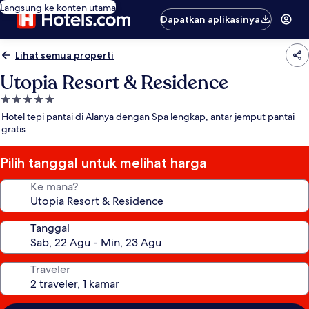
Langsung ke konten utama
Dapatkan aplikasinya
Lihat semua properti
Utopia Resort & Residence
Properti
bintang
Hotel tepi pantai di Alanya dengan Spa lengkap, antar jemput pantai
5.0
gratis
Pilih tanggal untuk melihat harga
Ke mana?
Tanggal
Traveler