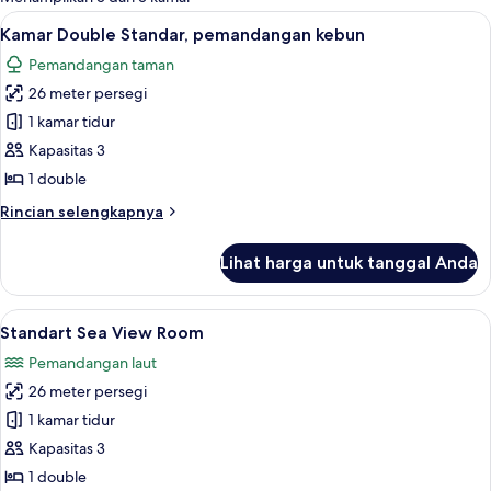
kamar
Lihat
Minibar, brankas, dan seprai linen
10
Kamar Double Standar, pemandangan kebun
semua
Pemandangan taman
foto
26 meter persegi
untuk
Kamar
1 kamar tidur
Double
Kapasitas 3
Standar,
1 double
pemandangan
Rincian
Rincian selengkapnya
kebun
lebih
lanjut
Lihat harga untuk tanggal Anda
untuk
Kamar
Double
Lihat
Standart Sea View Room | Pemandang
10
Standar,
Standart Sea View Room
semua
pemandangan
Pemandangan laut
kebun
foto
26 meter persegi
untuk
Standart
1 kamar tidur
Sea
Kapasitas 3
View
1 double