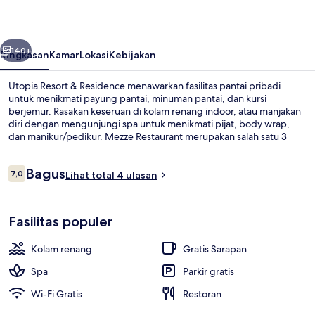
Residence
belumnya
Berikutnya
140+
Ringkasan
Kamar
Lokasi
Kebijakan
Utopia Resort & Residence menawarkan fasilitas pantai pribadi
untuk menikmati payung pantai, minuman pantai, dan kursi
berjemur. Rasakan keseruan di kolam renang indoor, atau manjakan
diri dengan mengunjungi spa untuk menikmati pijat, body wrap,
dan manikur/pedikur. Mezze Restaurant merupakan salah satu 3
restoran dan 4 bar/lounge yang menyajikan masakan Turki. Fasilitas
lain di hotel mewah ini meliputi klub anak gratis, bar tepi kolam
Ulasan
Bagus
renang, dan pusat kebugaran.
7,0
Lihat total 4 ulasan
7,0 dari 10
Eksterior
Fasilitas populer
Kolam renang
Gratis Sarapan
Spa
Parkir gratis
Wi-Fi Gratis
Restoran