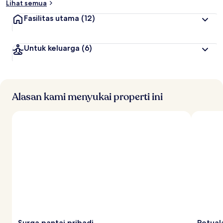
Lihat semua
Fasilitas utama
(12)
Untuk keluarga
(6)
Alasan kami menyukai properti ini
Surga pantai pribadi
Petual