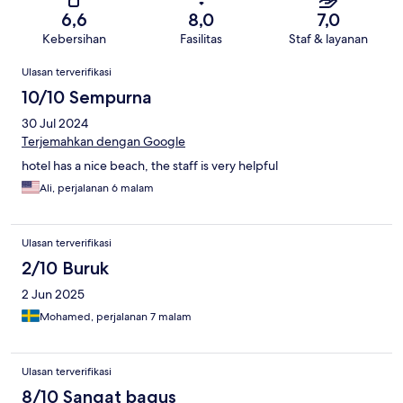
6,6
8,0
7,0
Kebersihan
Fasilitas
Staf & layanan
Ulasan
Ulasan terverifikasi
10/10 Sempurna
30 Jul 2024
Terjemahkan dengan Google
hotel has a nice beach, the staff is very helpful
Ali, perjalanan 6 malam
Ulasan terverifikasi
2/10 Buruk
2 Jun 2025
Mohamed, perjalanan 7 malam
Ulasan terverifikasi
8/10 Sangat bagus