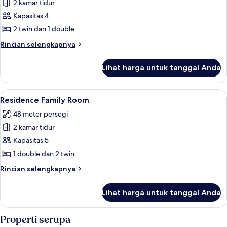
Suite
2 kamar tidur
Keluarga
Kapasitas 4
2 twin dan 1 double
Rincian
Rincian selengkapnya
lebih
lanjut
Lihat harga untuk tanggal Anda
untuk
Suite
Keluarga
Lihat
Residence Family Room | Minibar, bran
11
Residence Family Room
semua
48 meter persegi
foto
2 kamar tidur
untuk
Residence
Kapasitas 5
Family
1 double dan 2 twin
Room
Rincian
Rincian selengkapnya
lebih
lanjut
Lihat harga untuk tanggal Anda
untuk
Residence
Family
Properti serupa
Room