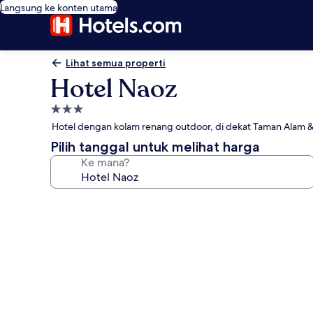
Langsung ke konten utama
Lihat semua properti
Hotel Naoz
Properti
bintang
Hotel dengan kolam renang outdoor, di dekat Taman Alam 
3.0
Pilih tanggal untuk melihat harga
Ke mana?
Galeri
foto
untuk
Hotel
Naoz