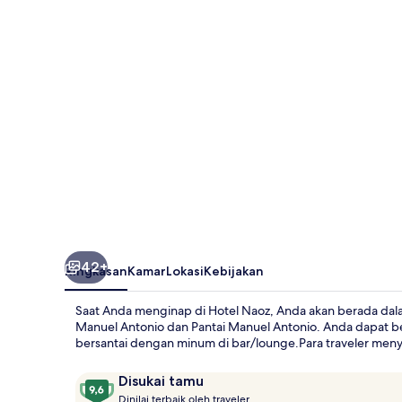
42+
Ringkasan
Kamar
Lokasi
Kebijakan
Saat Anda menginap di Hotel Naoz, Anda akan berada dal
Manuel Antonio dan Pantai Manuel Antonio. Anda dapat ber
bersantai dengan minum di bar/lounge.Para traveler menyu
Ulasan
9,6
Disukai tamu
D
dari
Dinilai terbaik oleh traveler