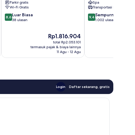
Parkir gratis
Spa
Antonio
Antonio
Wi-Fi Gratis
Transportasi bandara
8.6
9.4
Luar Biasa
Sempurna
8,6
9,4
dari
dari
38 ulasan
1.002 ulasan
10,
10,
Luar
Sempurna,
Harga
Ha
Rp1.816.904
R
Biasa,
1.002
sekarang
se
38
ulasan
total Rp2.053.101
Rp1.816.904
Rp
ulasan
termasuk pajak & biaya lainnya
termasuk paj
11 Agu - 12 Agu
Login
Daftar sekarang, gratis