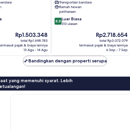
 bandara
Transportasi bandara
n
Ramah hewan
peliharaan
8.8
a
Luar Biasa
8,8
dari
313 ulasan
10,
Harga
Harga
Rp1.503.348
Rp2.718.654
Luar
sekarang
sekarang
Biasa,
total Rp1.698.783
total Rp3.072.079
Rp1.503.348
Rp2.718.654
313
termasuk pajak & biaya lainnya
termasuk pajak & biaya lainnya
ulasan
13 Agu - 14 Agu
6 Sep - 7 Sep
Bandingkan dengan properti serupa
faat yang memenuhi syarat. Lebih
etualangan!