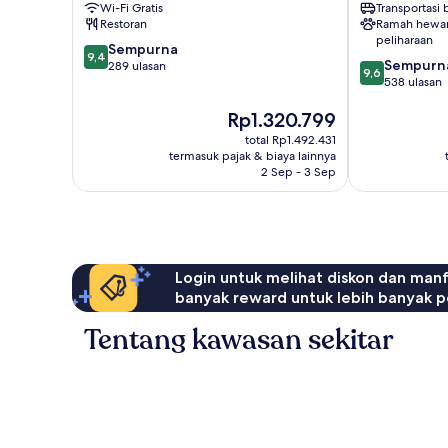
Wi-Fi Gratis
Transportasi
Antonio
Restoran
Ramah hewa
peliharaan
9.4
Sempurna
9,4
9.6
Sempurn
dari
289 ulasan
9,6
dari
538 ulasan
10,
10,
Sempurna,
Harga
Rp1.320.799
Sempurna,
289
sekarang
538
ulasan
total Rp1.492.431
Rp1.320.799
ulasan
termasuk pajak & biaya lainnya
2 Sep - 3 Sep
Login untuk melihat diskon dan man
banyak reward untuk lebih banyak p
Tentang kawasan sekitar