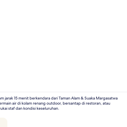
Restoran
am jarak 15 menit berkendara dari Taman Alam & Suaka Margasatwa
main air di kolam renang outdoor, bersantap di restoran, atau
kai staf dan kondisi keseluruhan.
Bar (di prope