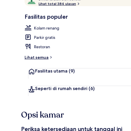
i
Lihat total 384 ulasan
10,
n
Disukai
i
Fasilitas populer
tamu
Resepsionis
l
a
Kolam renang
i
Parkir gratis
t
e
Restoran
r
b
Lihat semua
a
i
Fasilitas utama
(9)
k
o
l
Seperti di rumah sendiri
(6)
e
h
t
Opsi kamar
r
a
v
Periksa ketersediaan untuk tanggal ini
e