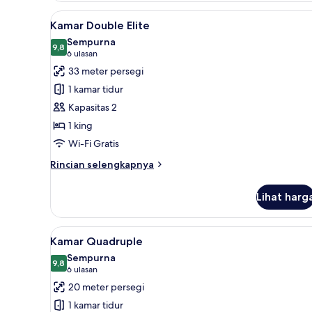
Quadruple
Lihat
Kamar Double Elite | Busa memor
4
Standar
Kamar Double Elite
semua
Sempurna
foto
9,8
9,8 dari 10
(6
6 ulasan
untuk
ulasan)
33 meter persegi
Kamar
1 kamar tidur
Double
Kapasitas 2
Elite
1 king
Wi-Fi Gratis
Rincian
Rincian selengkapnya
lebih
lanjut
Lihat harg
untuk
Kamar
Double
Lihat
Kamar Quadruple | Busa memori,
4
Elite
Kamar Quadruple
semua
Sempurna
foto
9,8
9,8 dari 10
(6
6 ulasan
untuk
ulasan)
20 meter persegi
Kamar
1 kamar tidur