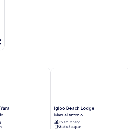
a
ra
Igloo Beach Lodge
Igloo
 Yara
Igloo Beach Lodge
Beach
io
Manuel Antonio
Lodge
g
Kolam renang
Manuel
an
Gratis Sarapan
Antonio