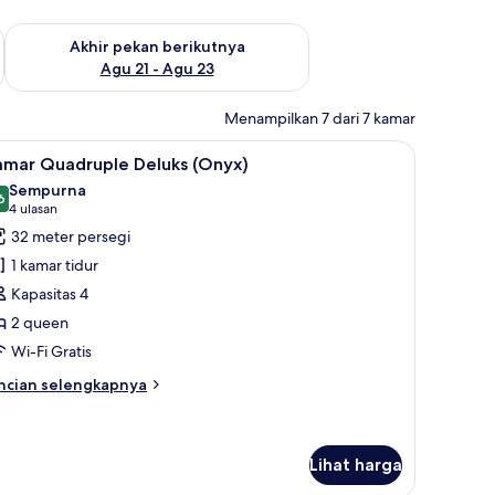
 ini Agu 14 - Agu 16
Periksa ketersediaan untuk akhir pekan berikutnya Agu 21 - A
Akhir pekan berikutnya
Agu 21 - Agu 23
Menampilkan 7 dari 7 kamar
i, Wi-Fi gratis, dan seprai linen
ihat
Kamar Quadruple Deluks (Onyx) | Busa memori,
3
amar Quadruple Deluks (Onyx)
emua
Sempurna
oto
6
9,6 dari 10
(4
4 ulasan
ntuk
ulasan)
32 meter persegi
amar
1 kamar tidur
uadruple
Kapasitas 4
eluks
2 queen
Onyx)
Wi-Fi Gratis
ncian
ncian selengkapnya
bih
njut
tuk
amar
Lihat harga
adruple