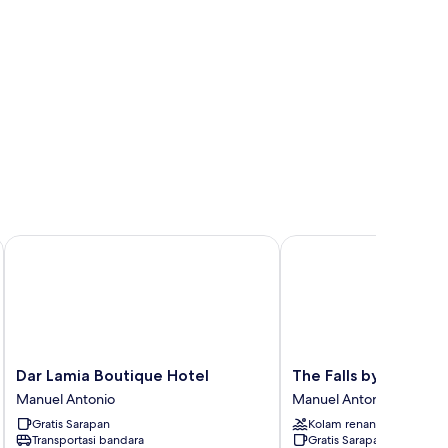
Dar Lamia Boutique Hotel
The Falls by Lalibela
Dar
The
Dar Lamia Boutique Hotel
The Falls by Lalibela
Lamia
Falls
Manuel Antonio
Manuel Antonio
Boutique
by
Gratis Sarapan
Kolam renang
Hotel
Lalibela
Transportasi bandara
Gratis Sarapan
Manuel
Manuel