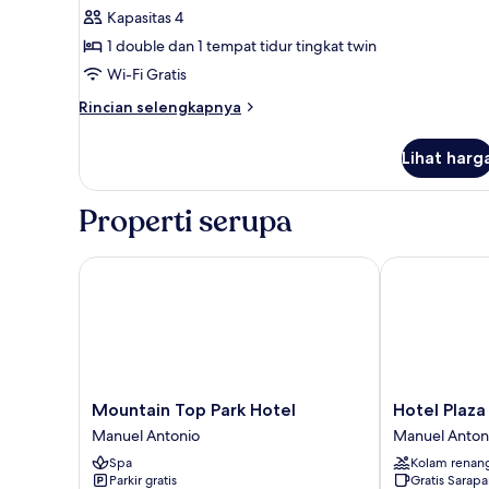
Quadruple
Kapasitas 4
1 double dan 1 tempat tidur tingkat twin
Wi-Fi Gratis
Rincian
Rincian selengkapnya
lebih
lanjut
Lihat harg
untuk
Kamar
Quadruple
Properti serupa
Mountain Top Park Hotel
Hotel Plaza Ya
Mountain
Hotel
Mountain Top Park Hotel
Hotel Plaza
Top
Plaza
Manuel Antonio
Manuel Anton
Park
Yara
Spa
Kolam renan
Hotel
Manuel
Parkir gratis
Gratis Sarap
Manuel
Antonio