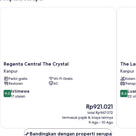
Single
occupancy
Regenta Central The Crystal
The Land
Regenta
The
Regenta Central The Crystal
The La
Central
Landma
Kanpur
Kanpur
The
Hotel
Parkir gratis
Wi-Fi Gratis
Kolam
Crystal
Kanpur
Restoran
AC
Transp
Kanpur
9.0
8.6
Istimewa
Luar
9,0
8,6
dari
dari
17 ulasan
22 u
10,
10,
Harga
Rp921.021
Istimewa,
Luar
sekarang
17
Biasa,
total Rp967.072
Rp921.021
termasuk pajak & biaya lainnya
ulasan
22
9 Agu - 10 Agu
ulasan
Bandingkan dengan properti serupa