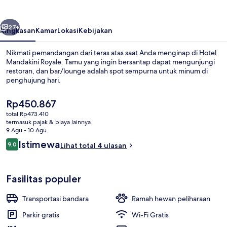
belumnya
Berikutnya
27+
Ringkasan
Kamar
Lokasi
Kebijakan
Nikmati pemandangan dari teras atas saat Anda menginap di Hotel
Mandakini Royale. Tamu yang ingin bersantap dapat mengunjungi
restoran, dan bar/lounge adalah spot sempurna untuk minum di
penghujung hari.
Harga
Rp450.867
saat
total Rp473.410
ini
termasuk pajak & biaya lainnya
Rp450.867
9 Agu - 10 Agu
Eksterior
Ulasan
Istimewa
9,0
Lihat total 4 ulasan
9,0 dari 10
Fasilitas populer
Transportasi bandara
Ramah hewan peliharaan
Parkir gratis
Wi-Fi Gratis