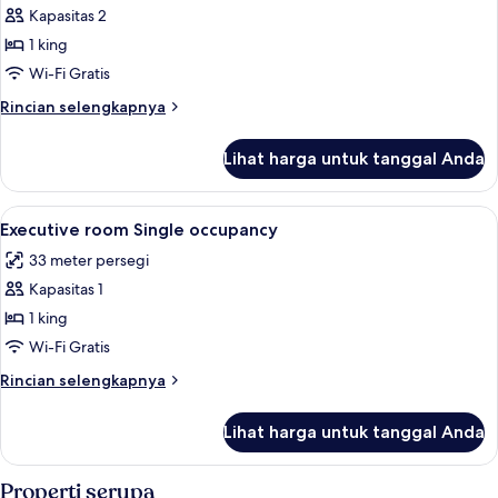
Kapasitas 2
untuk
Superior
1 king
room
Wi-Fi Gratis
Double
Rincian
Rincian selengkapnya
Occupancy
lebih
lanjut
Lihat harga untuk tanggal Anda
untuk
Superior
room
Lihat
Busa memori, meja kerja, dan ruang k
5
Double
Executive room Single occupancy
semua
Occupancy
33 meter persegi
foto
Kapasitas 1
untuk
Executive
1 king
room
Wi-Fi Gratis
Single
Rincian
Rincian selengkapnya
occupancy
lebih
lanjut
Lihat harga untuk tanggal Anda
untuk
Executive
room
Properti serupa