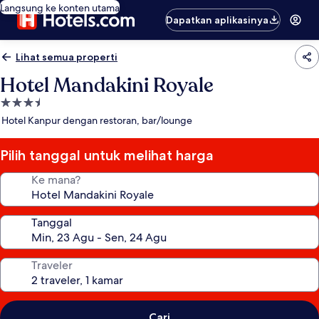
Langsung ke konten utama
Dapatkan aplikasinya
Lihat semua properti
Hotel Mandakini Royale
Properti
bintang
Hotel Kanpur dengan restoran, bar/lounge
3.5
Pilih tanggal untuk melihat harga
Ke mana?
Tanggal
Traveler
Cari