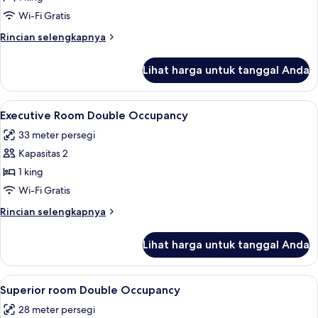
Twin
Wi-Fi Gratis
Eksekutif
Rincian
Rincian selengkapnya
lebih
lanjut
Lihat harga untuk tanggal Anda
untuk
Kamar
Double
Lihat
Busa memori, meja kerja, dan ruang k
10
atau
Executive Room Double Occupancy
semua
Twin
33 meter persegi
Eksekutif
foto
Kapasitas 2
untuk
Executive
1 king
Room
Wi-Fi Gratis
Double
Rincian
Rincian selengkapnya
Occupancy
lebih
lanjut
Lihat harga untuk tanggal Anda
untuk
Executive
Room
Lihat
Busa memori, meja kerja, dan ruang k
8
Double
Superior room Double Occupancy
semua
Occupancy
28 meter persegi
foto