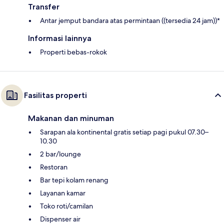
Transfer
Antar jemput bandara atas permintaan ((tersedia 24 jam))*
Informasi lainnya
Properti bebas-rokok
Fasilitas properti
Makanan dan minuman
Sarapan ala kontinental gratis setiap pagi pukul 07.30–
10.30
2 bar/lounge
Restoran
Bar tepi kolam renang
Layanan kamar
Toko roti/camilan
Dispenser air