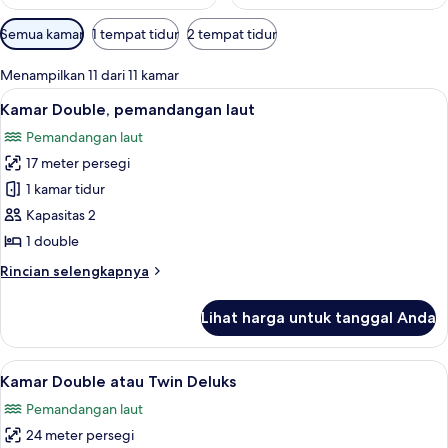
Filter
Semua kamar
1 tempat tidur
2 tempat tidur
tersedia
untuk
Menampilkan 11 dari 11 kamar
kamar
Lihat
Kamar Double, pemandangan laut | 
8
Kamar Double, pemandangan laut
semua
Pemandangan laut
foto
17 meter persegi
untuk
Kamar
1 kamar tidur
Double,
Kapasitas 2
pemandangan
1 double
laut
Rincian
Rincian selengkapnya
lebih
lanjut
Lihat harga untuk tanggal Anda
untuk
Kamar
Double,
Lihat
Kamar Double atau Twin Deluks | Sepra
7
pemandangan
Kamar Double atau Twin Deluks
semua
laut
Pemandangan laut
foto
24 meter persegi
untuk