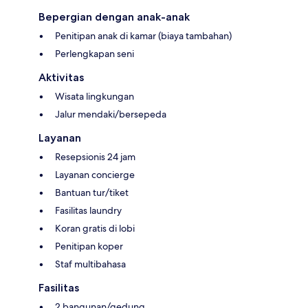
Bepergian dengan anak-anak
Penitipan anak di kamar (biaya tambahan)
Perlengkapan seni
Aktivitas
Wisata lingkungan
Jalur mendaki/bersepeda
Layanan
Resepsionis 24 jam
Layanan concierge
Bantuan tur/tiket
Fasilitas laundry
Koran gratis di lobi
Penitipan koper
Staf multibahasa
Fasilitas
2 bangunan/gedung