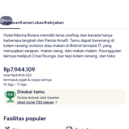
belumnya
Berikutnya
163+
Ringkasan
Kamar
Lokasi
Kebijakan
Hotel Marina Riviera memiliki teras rooftop dan berada hanya
beberapa langkah dari Pantai Amalfi. Tamu dapat berenang di
kolam renang outdoor atau makan di Bistrot terrazza 17, yang
menyajikan sarapan, makan siang, dan makan malam. Keunggulan
lainnya meliputi 2 bar/lounge, bar tepi kolam renang, dan toko
roti/camilan. Staf dan sarapan mendapatkan nilai yang bagus dari
para traveler.
Harga
Rp7.944.109
saat
total Rp8.904.022
ini
termasuk pajak & biaya lainnya
Teras/patio
Rp7.944.109
10 Agu - 11 Agu
Ulasan
9,8
Disukai tamu
D
dari
Dinilai terbaik oleh traveler
i
Lihat total 723 ulasan
10,
n
Disukai
i
tamu
Fasilitas populer
l
a
i