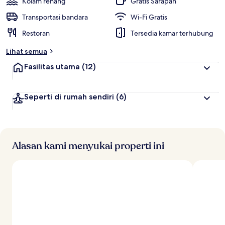
Kolam renang
Gratis Sarapan
t
Transportasi bandara
Wi-Fi Gratis
e
Restoran
Tersedia kamar terhubung
r
b
Lihat semua
a
i
Fasilitas utama
(12)
k
o
Seperti di rumah sendiri
(6)
l
e
h
t
r
Alasan kami menyukai properti ini
a
v
e
l
e
r