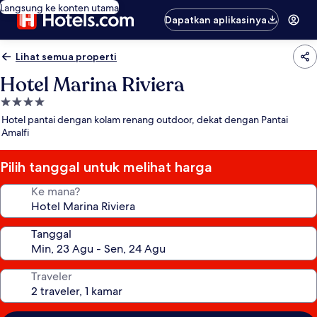
Langsung ke konten utama
Dapatkan aplikasinya
Lihat semua properti
Hotel Marina Riviera
Properti
bintang
Hotel pantai dengan kolam renang outdoor, dekat dengan Pantai
4.0
Amalfi
Pilih tanggal untuk melihat harga
Ke mana?
Tanggal
Traveler