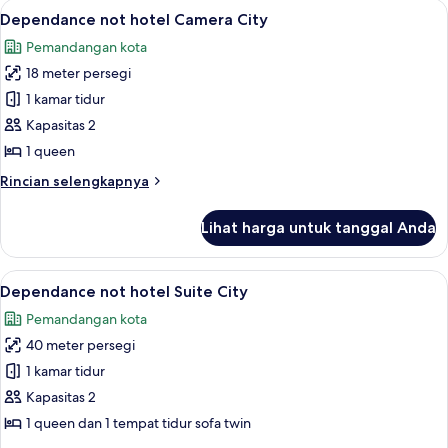
Lihat
Seprai premium, selimut bulu angsa, b
18
Dependance not hotel Camera City
semua
Pemandangan kota
foto
18 meter persegi
untuk
Dependance
1 kamar tidur
not
Kapasitas 2
hotel
1 queen
Camera
Rincian
Rincian selengkapnya
City
lebih
lanjut
Lihat harga untuk tanggal Anda
untuk
Dependance
not
Lihat
Seprai premium, selimut bulu angsa, b
12
hotel
Dependance not hotel Suite City
semua
Camera
Pemandangan kota
City
foto
40 meter persegi
untuk
Dependance
1 kamar tidur
not
Kapasitas 2
hotel
1 queen dan 1 tempat tidur sofa twin
Suite