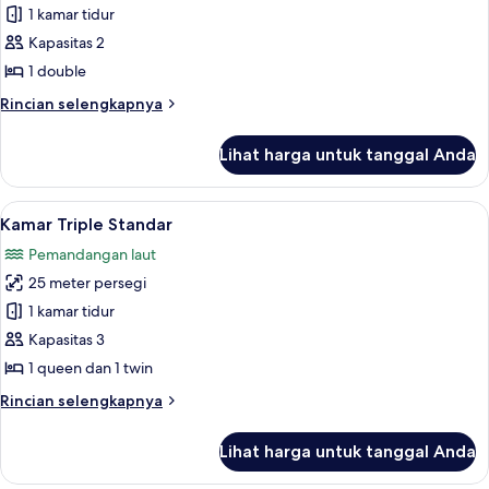
Kamar
1 kamar tidur
Double
Kapasitas 2
atau
1 double
Twin
Rincian
Rincian selengkapnya
Deluks
lebih
lanjut
Lihat harga untuk tanggal Anda
untuk
Kamar
Double
Lihat
Kamar Triple Standar | Seprai premium
7
atau
Kamar Triple Standar
semua
Twin
Pemandangan laut
Deluks
foto
25 meter persegi
untuk
Kamar
1 kamar tidur
Triple
Kapasitas 3
Standar
1 queen dan 1 twin
Rincian
Rincian selengkapnya
lebih
lanjut
Lihat harga untuk tanggal Anda
untuk
Kamar