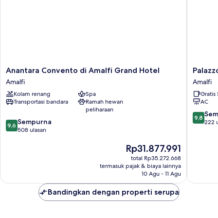
Anantara
Palazzo
Anantara Convento di Amalfi Grand Hotel
Palazz
Convento
Vitaglia
Amalfi
Amalfi
di
Amalfi
Kolam renang
Spa
Gratis
Amalfi
Transportasi bandara
Ramah hewan
AC
Grand
peliharaan
Hotel
9.8
Sem
9,8
9.6
Amalfi
Sempurna
dari
222 
9,6
dari
508 ulasan
10,
10,
Sempur
Harga
Rp31.877.991
Sempurna,
222
sekarang
508
ulasan
total Rp35.272.668
Rp31.877.991
ulasan
termasuk pajak & biaya lainnya
10 Agu - 11 Agu
Bandingkan dengan properti serupa