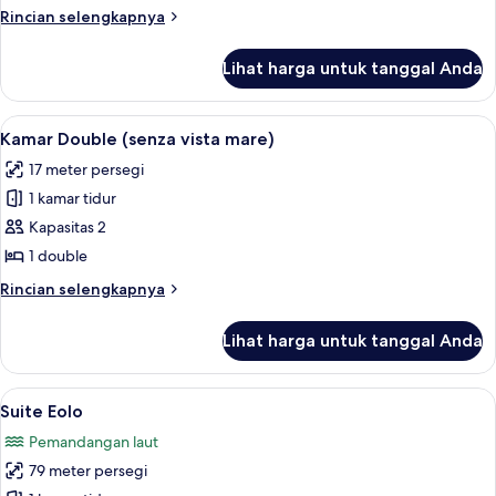
Rincian
Rincian selengkapnya
lebih
lanjut
Lihat harga untuk tanggal Anda
untuk
Suite
Lihat
Kamar Double (senza vista mare) | Sep
4
Kamar Double (senza vista mare)
semua
17 meter persegi
foto
1 kamar tidur
untuk
Kamar
Kapasitas 2
Double
1 double
(senza
Rincian
Rincian selengkapnya
vista
lebih
mare)
lanjut
Lihat harga untuk tanggal Anda
untuk
Kamar
Double
Lihat
Suite Eolo | Seprai premium, selimut 
16
(senza
Suite Eolo
semua
vista
Pemandangan laut
mare)
foto
79 meter persegi
untuk