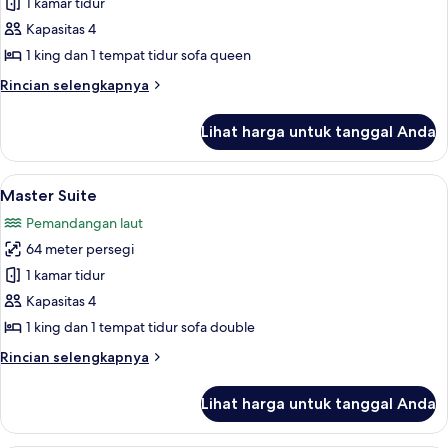
Suite
1 kamar tidur
Eolo
Kapasitas 4
1 king dan 1 tempat tidur sofa queen
Rincian
Rincian selengkapnya
lebih
lanjut
Lihat harga untuk tanggal Anda
untuk
Suite
Eolo
Lihat
Master Suite | Seprai premium, selimu
13
Master Suite
semua
Pemandangan laut
foto
64 meter persegi
untuk
Master
1 kamar tidur
Suite
Kapasitas 4
1 king dan 1 tempat tidur sofa double
Rincian
Rincian selengkapnya
lebih
lanjut
Lihat harga untuk tanggal Anda
untuk
Master
Suite