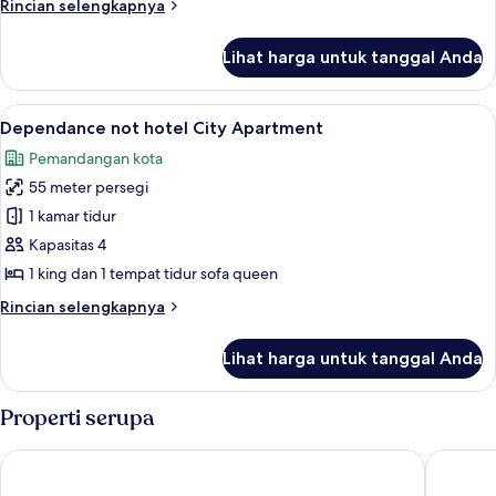
Rincian
Rincian selengkapnya
City
lebih
lanjut
Lihat harga untuk tanggal Anda
untuk
Dependance
not
Lihat
Dependance not hotel City Apartment 
30
hotel
Dependance not hotel City Apartment
semua
Suite
Pemandangan kota
City
foto
55 meter persegi
untuk
Dependance
1 kamar tidur
not
Kapasitas 4
hotel
1 king dan 1 tempat tidur sofa queen
City
Rincian
Rincian selengkapnya
Apartment
lebih
lanjut
Lihat harga untuk tanggal Anda
untuk
Dependance
not
Properti serupa
hotel
City
Anantara Convento di Amalfi Grand Hotel
Palazzo V
Apartment