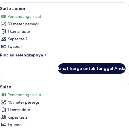
Triple
Lihat
Suite Junior | Seprai premium, selimu
6
Standar
Suite Junior
semua
Pemandangan laut
foto
33 meter persegi
untuk
Suite
1 kamar tidur
Junior
Kapasitas 2
1 queen
Rincian
Rincian selengkapnya
lebih
lanjut
Lihat harga untuk tanggal Anda
untuk
Suite
Junior
Lihat
Suite | Seprai premium, selimut bulu 
17
Suite
semua
Pemandangan laut
foto
40 meter persegi
untuk
Suite
1 kamar tidur
Kapasitas 2
1 queen