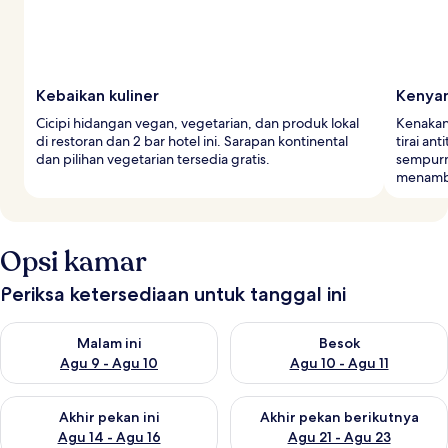
Kebaikan kuliner
Kenya
Cicipi hidangan vegan, vegetarian, dan produk lokal
Kenakan
di restoran dan 2 bar hotel ini. Sarapan kontinental
tirai a
dan pilihan vegetarian tersedia gratis.
sempurn
menamba
Opsi kamar
Periksa ketersediaan untuk tanggal ini
Periksa ketersediaan untuk malam ini Agu 9 - Agu 10
Periksa ketersediaan untuk be
Malam ini
Besok
Agu 9 - Agu 10
Agu 10 - Agu 11
Periksa ketersediaan untuk akhir pekan ini Agu 14 - Agu 16
Periksa ketersediaan untuk ak
Akhir pekan ini
Akhir pekan berikutnya
Agu 14 - Agu 16
Agu 21 - Agu 23