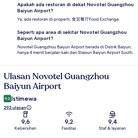
Apakah ada restoran di dekat Novotel Guangzhou
Baiyun Airport?
Ya, ada restoran di properti, 食宜餐厅Food Exchange.
Seperti apa area di sekitar Novotel Guangzhou
Baiyun Airport?
Novotel Guangzhou Baiyun Airport berada di Distrik Baiyun,
hanya 4 menit berjalan kaki dari Stasiun Baiyun Airport South.
Ulasan Novotel Guangzhou
Ulasan
Baiyun Airport
Istimewa
9,2
292 ulasan
9,6
9,2
9,4
Kebersihan
Fasilitas
Staf & layanan
Ulasan