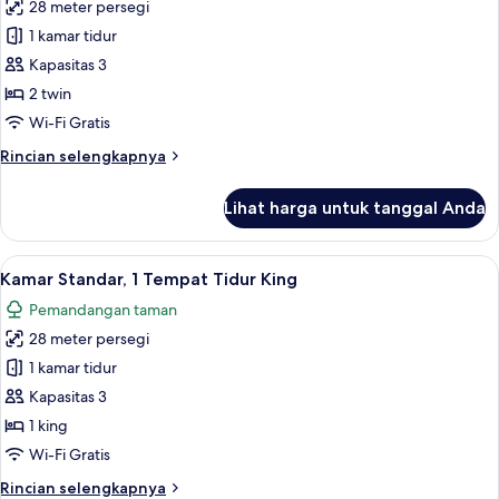
King
28 meter persegi
untuk
Kamar
1 kamar tidur
Eksekutif,
Kapasitas 3
2
2 twin
Tempat
Wi-Fi Gratis
Tidur
Rincian
Rincian selengkapnya
Twin
lebih
lanjut
Lihat harga untuk tanggal Anda
untuk
Kamar
Eksekutif,
Lihat
Minibar, meja kerja, ruang kerja ramah
6
2
Kamar Standar, 1 Tempat Tidur King
semua
Tempat
Pemandangan taman
Tidur
foto
Twin
28 meter persegi
untuk
Kamar
1 kamar tidur
Standar,
Kapasitas 3
1
1 king
Tempat
Wi-Fi Gratis
Tidur
Rincian
Rincian selengkapnya
King