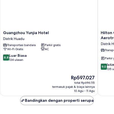
Guangzhou
Hilton
Guangzhou Yunjia Hotel
Hilton
Yunjia
Garden
Aerotr
Distrik Huadu
Hotel
Inn
Distrik 
Transportasi bandara
Parkir gratis
Distrik
Guangz
Wi-Fi Gratis
AC
Huadu
Airport
Transp
Aerotrop
8.8
Luar Biasa
8,8
Parkir 
Distrik
dari
134 ulasan
Huadu
10,
9.0
Ist
9,0
Luar
dari
135 u
Biasa,
10,
Harga
Rp597.027
134
Istimew
sekarang
ulasan
135
total Rp696.115
Rp597.027
termasuk pajak & biaya lainnya
ulasan
10 Agu - 11 Agu
Bandingkan dengan properti serupa