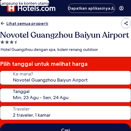
Langsung ke konten utama
Dapatkan aplikasinya
Lihat semua properti
Novotel Guangzhou Baiyun Airport
Properti
bintang
Hotel Guangzhou dengan spa, kolam renang outdoor
3.5
Pilih tanggal untuk melihat harga
Ke mana?
Tanggal
Traveler
Cari