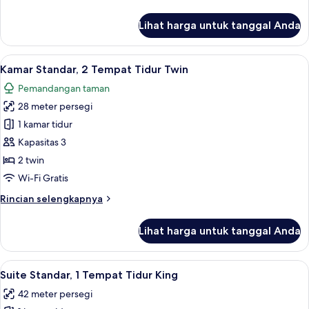
lebih
lanjut
Lihat harga untuk tanggal Anda
untuk
Kamar
Standar,
Lihat
Minibar, meja kerja, ruang kerja ramah
4
1
Kamar Standar, 2 Tempat Tidur Twin
semua
Tempat
Pemandangan taman
Tidur
foto
King
28 meter persegi
untuk
Kamar
1 kamar tidur
Standar,
Kapasitas 3
2
2 twin
Tempat
Wi-Fi Gratis
Tidur
Rincian
Rincian selengkapnya
Twin
lebih
lanjut
Lihat harga untuk tanggal Anda
untuk
Kamar
Standar,
Lihat
Suite Standar, 1 Tempat Tidur King | M
6
2
Suite Standar, 1 Tempat Tidur King
semua
Tempat
42 meter persegi
Tidur
foto