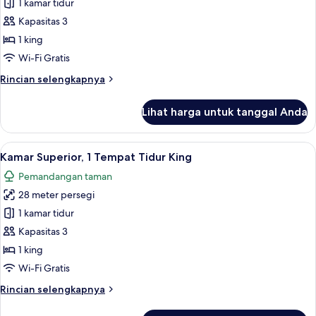
Twin
1 kamar tidur
untuk
Suite
Kapasitas 3
Standar,
1 king
1
Wi-Fi Gratis
Tempat
Rincian
Rincian selengkapnya
Tidur
lebih
King
lanjut
Lihat harga untuk tanggal Anda
untuk
Suite
Standar,
Lihat
Minibar, meja kerja, ruang kerja ramah
4
1
Kamar Superior, 1 Tempat Tidur King
semua
Tempat
Pemandangan taman
Tidur
foto
King
28 meter persegi
untuk
Kamar
1 kamar tidur
Superior,
Kapasitas 3
1
1 king
Tempat
Wi-Fi Gratis
Tidur
Rincian
Rincian selengkapnya
King
lebih
lanjut