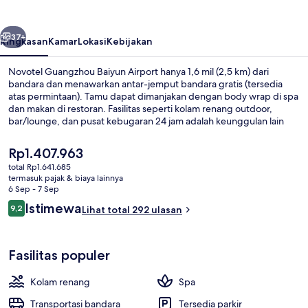
Airport
belumnya
Berikutnya
37+
Ringkasan
Kamar
Lokasi
Kebijakan
Novotel Guangzhou Baiyun Airport hanya 1,6 mil (2,5 km) dari
bandara dan menawarkan antar-jemput bandara gratis (tersedia
atas permintaan). Tamu dapat dimanjakan dengan body wrap di spa
dan makan di restoran. Fasilitas seperti kolam renang outdoor,
bar/lounge, dan pusat kebugaran 24 jam adalah keunggulan lain
yang bisa Anda nikmati. Para traveler terkesan dengan staf. Properti
ini berada dekat dengan transportasi umum: Stasiun Baiyun Airport
Harga
Rp1.407.963
South berjarak 4 menit dan Stasiun Baiyun Airport North berjarak 8
saat
total Rp1.641.685
menit.
ini
termasuk pajak & biaya lainnya
Resepsionis
Rp1.407.963
6 Sep - 7 Sep
Ulasan
Istimewa
9,2
Lihat total 292 ulasan
9,2 dari 10
Fasilitas populer
Kolam renang
Spa
Transportasi bandara
Tersedia parkir