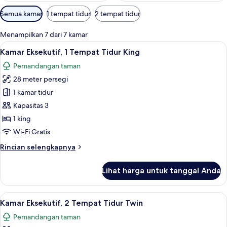
Filter
Semua kamar
1 tempat tidur
2 tempat tidur
tersedia
untuk
Menampilkan 7 dari 7 kamar
kamar
Lihat
Kamar Eksekutif, 1 Tempat Tidur King |
5
Kamar Eksekutif, 1 Tempat Tidur King
semua
Pemandangan taman
foto
28 meter persegi
untuk
Kamar
1 kamar tidur
Eksekutif,
Kapasitas 3
1
1 king
Tempat
Wi-Fi Gratis
Tidur
Rincian
Rincian selengkapnya
King
lebih
lanjut
Lihat harga untuk tanggal Anda
untuk
Kamar
Eksekutif,
Lihat
Kamar Eksekutif, 2 Tempat Tidur Twin |
3
1
Kamar Eksekutif, 2 Tempat Tidur Twin
semua
Tempat
Pemandangan taman
Tidur
foto