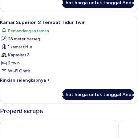
Lihat harga untuk tanggal Anda
untuk
Kamar
Superior,
Lihat
Minibar, meja kerja, ruang kerja ramah
4
1
Kamar Superior, 2 Tempat Tidur Twin
semua
Tempat
Pemandangan taman
Tidur
foto
King
28 meter persegi
untuk
Kamar
1 kamar tidur
Superior,
Kapasitas 3
2
2 twin
Tempat
Wi-Fi Gratis
Tidur
Rincian
Rincian selengkapnya
Twin
lebih
lanjut
Lihat harga untuk tanggal Anda
untuk
Kamar
Superior,
Properti serupa
2
Tempat
Guangzhou Yunjia Hotel
Hilton G
Tidur
Twin