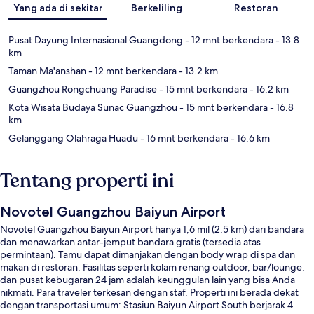
Yang ada di sekitar
Berkeliling
Restoran
Pusat Dayung Internasional Guangdong
- 12 mnt berkendara
- 13.8
km
Taman Ma'anshan
- 12 mnt berkendara
- 13.2 km
Guangzhou Rongchuang Paradise
- 15 mnt berkendara
- 16.2 km
Kota Wisata Budaya Sunac Guangzhou
- 15 mnt berkendara
- 16.8
km
Gelanggang Olahraga Huadu
- 16 mnt berkendara
- 16.6 km
Tentang properti ini
Novotel Guangzhou Baiyun Airport
Novotel Guangzhou Baiyun Airport hanya 1,6 mil (2,5 km) dari bandara
dan menawarkan antar-jemput bandara gratis (tersedia atas
permintaan). Tamu dapat dimanjakan dengan body wrap di spa dan
makan di restoran. Fasilitas seperti kolam renang outdoor, bar/lounge,
dan pusat kebugaran 24 jam adalah keunggulan lain yang bisa Anda
nikmati. Para traveler terkesan dengan staf. Properti ini berada dekat
dengan transportasi umum: Stasiun Baiyun Airport South berjarak 4